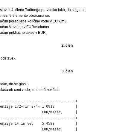
tavek 4. člena Tarifnega pravilnika tako, da se glasi:
samezne elemente obračuna so:
bračun porabljene količine vode v EUR/m3,
bračun števnine v EUR/vodomer
račun priključne takse v EUR.
2. člen
i odstavek.
3. člen
tako, da se glasi:
plača ob ceni vode, se določi v višini:
-------------------+----------------+

enzije 1/2« in 3/4«|1,0918          |

                   |EUR/mesec,      |

-------------------+----------------+

enzije 1« in več   |5,4588          |

                   |EUR/mesec.      |
