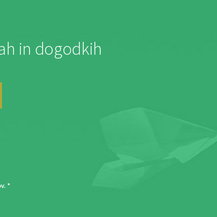
jah in dogodkih
ov
. *