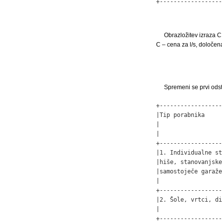
+------------------
Obrazložitev izraza C
C – cena za l/s, določen
Spremeni se prvi odst
+------------------
|Tip porabnika     
|                  
|                  
+------------------
|1. Individualne st
|hiše, stanovanjske
|samostoječe garaže
|                  
+------------------
|2. Šole, vrtci, di
|                  
+------------------