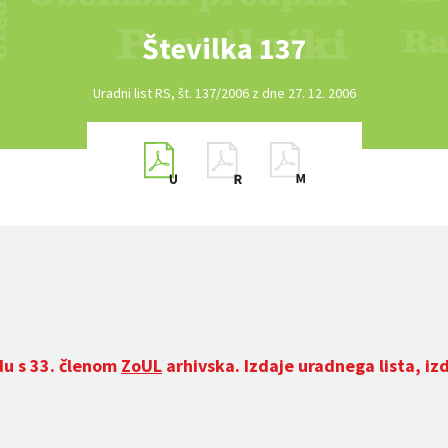
Številka 137
Uradni list RS, št. 137/2006 z dne 27. 12. 2006
du s 33. členom
ZoUL
arhivska. Izdaje uradnega lista, iz