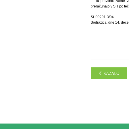
Ta pravilnik začne 
preračunajo v SIT po te
Št. 00201-3/04
Sodražica, dne 14. dec
KAZALO