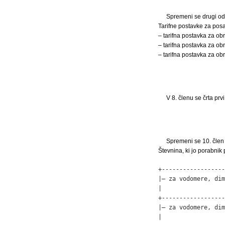
Spremeni se drugi ods
Tarifne postavke za po
– tarifna postavka za o
– tarifna postavka za o
– tarifna postavka za ob
V 8. členu se črta prv
Spremeni se 10. člen 
Števnina, ki jo porabnik 
+------------------
|– za vodomere, dim
|                  
+------------------
|– za vodomere, dim
|                  