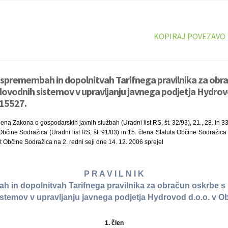
KOPIRAJ POVEZAVO
o spremembah in dopolnitvah Tarifnega pravilnika za obr
dovodnih sistemov v upravljanju javnega podjetja Hydrovo
 15527.
lena Zakona o gospodarskih javnih službah (Uradni list RS, št. 32/93), 21., 28. in 3
čine Sodražica (Uradni list RS, št. 91/03) in 15. člena Statuta Občine Sodražica (
et Občine Sodražica na 2. redni seji dne 14. 12. 2006 sprejel
P R A V I L N I K
 in dopolnitvah Tarifnega pravilnika za obračun oskrbe s 
stemov v upravljanju javnega podjetja Hydrovod d.o.o. v Ob
1. člen