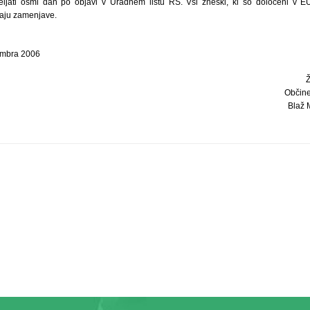
veljati osmi dan po objavi v Uradnem listu RS. Vsi zneski, ki so določeni v 
čaju zamenjave.
embra 2006
Občine
Blaž M