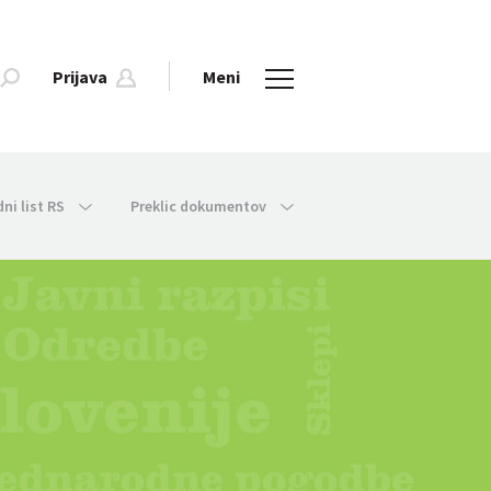
Prijava
Meni
dni list RS
Preklic dokumentov