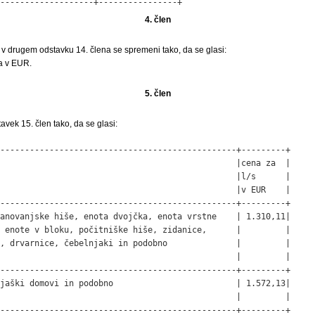
-------------------+----------------+
4. člen
 v drugem odstavku 14. člena se spremeni tako, da se glasi:
a v EUR.
5. člen
avek 15. člen tako, da se glasi:
------------------------------------------------+---------+

                                                |cena za  |

                                                |l/s      |

                                                |v EUR    |

------------------------------------------------+---------+

anovanjske hiše, enota dvojčka, enota vrstne    | 1.310,11|

 enote v bloku, počitniške hiše, zidanice,      |         |

, drvarnice, čebelnjaki in podobno              |         |

                                                |         |

------------------------------------------------+---------+

jaški domovi in podobno                         | 1.572,13|

                                                |         |

------------------------------------------------+---------+
