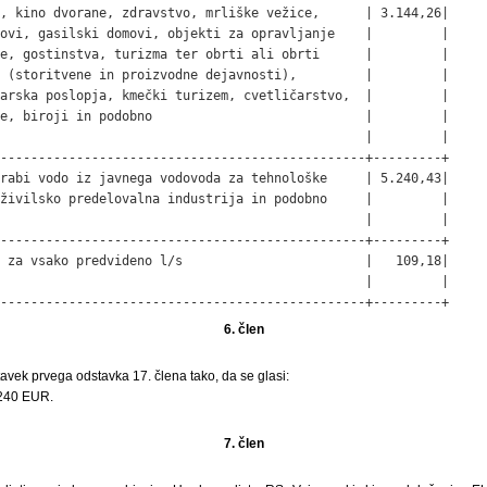
, kino dvorane, zdravstvo, mrliške vežice,      | 3.144,26|

ovi, gasilski domovi, objekti za opravljanje    |         |

e, gostinstva, turizma ter obrti ali obrti      |         |

 (storitvene in proizvodne dejavnosti),         |         |

arska poslopja, kmečki turizem, cvetličarstvo,  |         |

e, biroji in podobno                            |         |

                                                |         |

------------------------------------------------+---------+

rabi vodo iz javnega vodovoda za tehnološke     | 5.240,43|

živilsko predelovalna industrija in podobno     |         |

                                                |         |

------------------------------------------------+---------+

 za vsako predvideno l/s                        |   109,18|

                                                |         |

------------------------------------------------+---------+
6. člen
avek prvega odstavka 17. člena tako, da se glasi:
240 EUR.
7. člen