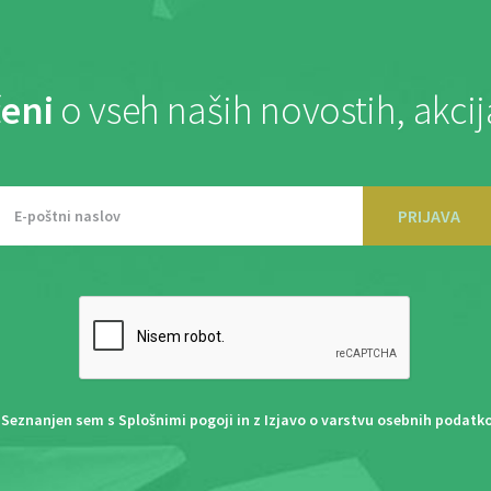
eni
o vseh naših novostih, akci
PRIJAVA
Seznanjen sem s
Splošnimi pogoji
in z
Izjavo o varstvu osebnih podatk