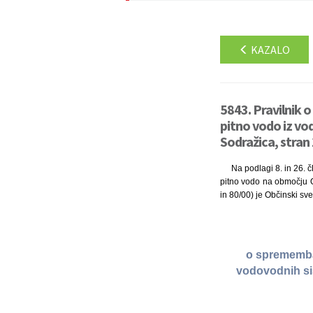
KAZALO
5843. Pravilnik 
pitno vodo iz vo
Sodražica, stran
Na podlagi 8. in 26. č
pitno vodo na območju Ob
in 80/00) je Občinski sv
o spremembah
vodovodnih si