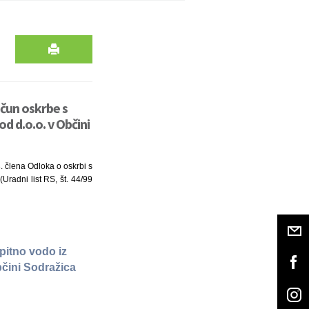
ačun oskrbe s
d d.o.o. v Občini
3. člena Odloka o oskrbi s
Uradni list RS, št. 44/99
pitno vodo iz
čini Sodražica