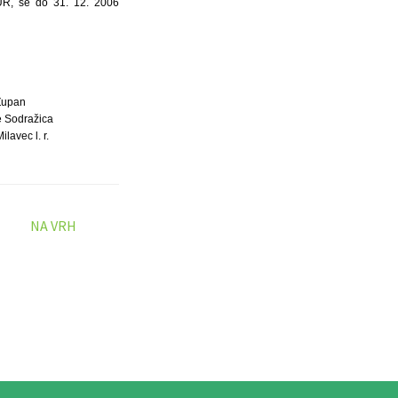
EUR, se do 31. 12. 2006
Župan
 Sodražica
ilavec l. r.
NA VRH