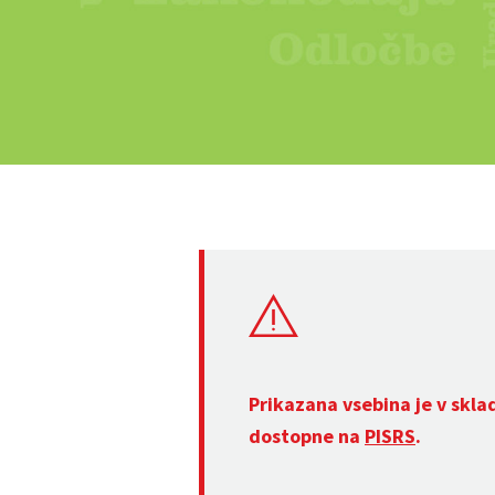
Prikazana vsebina je v skla
dostopne na
PISRS
.