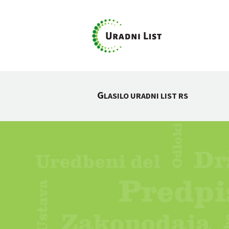
G
LASILO URADNI LIST RS