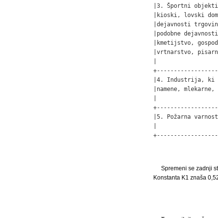
|3. Športni objekti
|kioski, lovski dom
|dejavnosti trgovin
|podobne dejavnosti
|kmetijstvo, gospod
|vrtnarstvo, pisarn
|                  
+------------------
|4. Industrija, ki 
|namene, mlekarne, 
|                  
+------------------
|5. Požarna varnost
|                  
+------------------
Spremeni se zadnji st
Konstanta K1 znaša 0,5