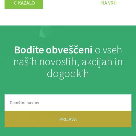
KAZALO
NA VRH
Bodite obveščeni
o vseh
naših novostih, akcijah in
dogodkih
PRIJAVA