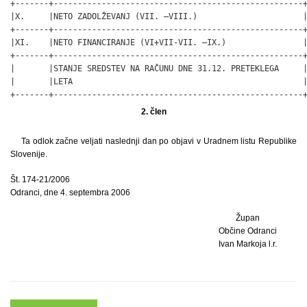
+-------+----------------------------------------------------+
|X.     |NETO ZADOLŽEVANJ (VII. –VIII.)                      |
+-------+----------------------------------------------------+
|XI.    |NETO FINANCIRANJE (VI+VII-VII. –IX.)                |
+-------+----------------------------------------------------+
|       |STANJE SREDSTEV NA RAČUNU DNE 31.12. PRETEKLEGA     |
|       |LETA                                                |
+-------+----------------------------------------------------
2. člen
Ta odlok začne veljati naslednji dan po objavi v Uradnem listu Republike
Slovenije.
Št. 174-21/2006
Odranci, dne 4. septembra 2006
Župan
Občine Odranci
Ivan Markoja l.r.