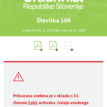
Številka 108
Uradni list RS, št. 108/2006 z dne 20. 10. 2006
Prikazana vsebina je v skladu s 33.
členom
ZoUL
arhivska. Izdaje uradnega