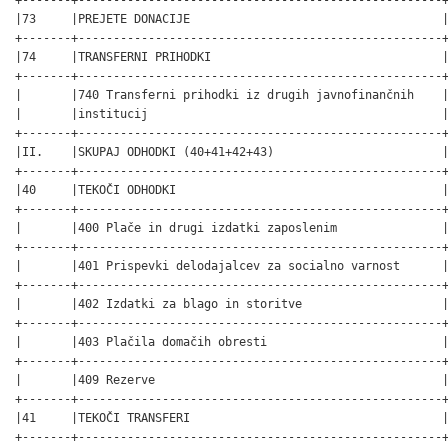
|73     |PREJETE DONACIJE                                    |
+-------+----------------------------------------------------+
|74     |TRANSFERNI PRIHODKI                                 |
+-------+----------------------------------------------------+
|       |740 Transferni prihodki iz drugih javnofinančnih    |
|       |institucij                                          |
+-------+----------------------------------------------------+
|II.    |SKUPAJ ODHODKI (40+41+42+43)                        |
+-------+----------------------------------------------------+
|40     |TEKOČI ODHODKI                                      |
+-------+----------------------------------------------------+
|       |400 Plače in drugi izdatki zaposlenim               |
+-------+----------------------------------------------------+
|       |401 Prispevki delodajalcev za socialno varnost      |
+-------+----------------------------------------------------+
|       |402 Izdatki za blago in storitve                    |
+-------+----------------------------------------------------+
|       |403 Plačila domačih obresti                         |
+-------+----------------------------------------------------+
|       |409 Rezerve                                         |
+-------+----------------------------------------------------+
|41     |TEKOČI TRANSFERI                                    |
+-------+----------------------------------------------------+