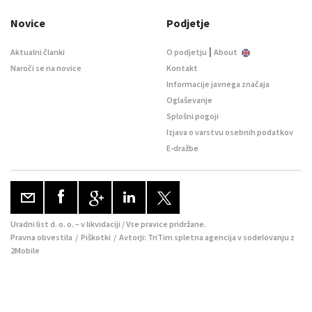
Novice
Podjetje
|
Aktualni članki
O podjetju
About
Naroči se na novice
Kontakt
Informacije javnega značaja
Oglaševanje
Splošni pogoji
Izjava o varstvu osebnih podatkov
E-dražbe
Uradni list d. o. o. – v likvidaciji / Vse pravice pridržane.
Pravna obvestila
/
Piškotki
/ Avtorji:
TriTim spletna agencija
v sodelovanju z
2Mobile