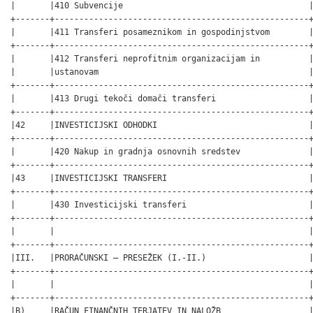
|       |410 Subvencije                                      |
+-------+----------------------------------------------------+
|       |411 Transferi posameznikom in gospodinjstvom        |
+-------+----------------------------------------------------+
|       |412 Transferi neprofitnim organizacijam in          |
|       |ustanovam                                           |
+-------+----------------------------------------------------+
|       |413 Drugi tekoči domači transferi                   |
+-------+----------------------------------------------------+
|42     |INVESTICIJSKI ODHODKI                               |
+-------+----------------------------------------------------+
|       |420 Nakup in gradnja osnovnih sredstev              |
+-------+----------------------------------------------------+
|43     |INVESTICIJSKI TRANSFERI                             |
+-------+----------------------------------------------------+
|       |430 Investicijski transferi                         |
+-------+----------------------------------------------------+
|       |                                                    |
+-------+----------------------------------------------------+
|III.   |PRORAČUNSKI – PRESEŽEK (I.-II.)                     |
+-------+----------------------------------------------------+
|       |                                                    |
+-------+----------------------------------------------------+
|B)     |RAČUN FINANČNIH TERJATEV IN NALOŽB                  |