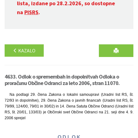
lista, izdane po 28.2.2026, so dostopne
na
PISRS
.
KAZALO
4633. Odlok o spremembah in dopolnitvah Odloka o
proračunu Občine Odranci za leto 2006, stran 11070.
Na podlagi 29. člena Zakona o lokalni samoupravi (Uradni list RS, št.
72/93 in dopolnitve), 29. člena Zakona o javnih financah (Uradni list RS, št.
79/99, 124/00, 79/01 in 30/02) in 14. člena Satuta Občine Odranci (Uradni list
RS, št. 20/01, 133/03) je Občinski svet Občine Odranci na 21. seji dne 4. 9.
2006 sprejel
O D L O K