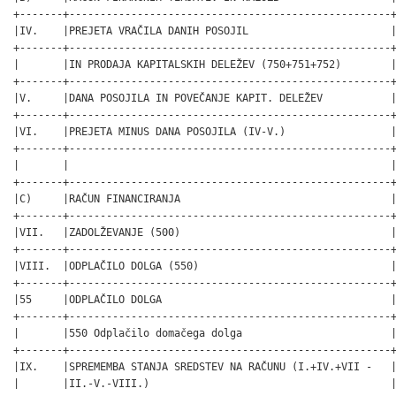
+-------+----------------------------------------------------+
|IV.    |PREJETA VRAČILA DANIH POSOJIL                       |
+-------+----------------------------------------------------+
|       |IN PRODAJA KAPITALSKIH DELEŽEV (750+751+752)        |
+-------+----------------------------------------------------+
|V.     |DANA POSOJILA IN POVEČANJE KAPIT. DELEŽEV           |
+-------+----------------------------------------------------+
|VI.    |PREJETA MINUS DANA POSOJILA (IV-V.)                 |
+-------+----------------------------------------------------+
|       |                                                    |
+-------+----------------------------------------------------+
|C)     |RAČUN FINANCIRANJA                                  |
+-------+----------------------------------------------------+
|VII.   |ZADOLŽEVANJE (500)                                  |
+-------+----------------------------------------------------+
|VIII.  |ODPLAČILO DOLGA (550)                               |
+-------+----------------------------------------------------+
|55     |ODPLAČILO DOLGA                                     |
+-------+----------------------------------------------------+
|       |550 Odplačilo domačega dolga                        |
+-------+----------------------------------------------------+
|IX.    |SPREMEMBA STANJA SREDSTEV NA RAČUNU (I.+IV.+VII -   |
|       |II.-V.-VIII.)                                       |