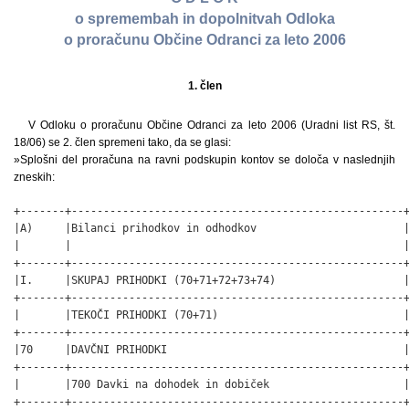
o spremembah in dopolnitvah Odloka
o proračunu Občine Odranci za leto 2006
1. člen
V Odloku o proračunu Občine Odranci za leto 2006 (Uradni list RS, št.
18/06) se 2. člen spremeni tako, da se glasi:
»Splošni del proračuna na ravni podskupin kontov se določa v naslednjih
zneskih:
+-------+----------------------------------------------------+
|A)     |Bilanci prihodkov in odhodkov                       |
|       |                                                    |
+-------+----------------------------------------------------+
|I.     |SKUPAJ PRIHODKI (70+71+72+73+74)                    |
+-------+----------------------------------------------------+
|       |TEKOČI PRIHODKI (70+71)                             |
+-------+----------------------------------------------------+
|70     |DAVČNI PRIHODKI                                     |
+-------+----------------------------------------------------+
|       |700 Davki na dohodek in dobiček                     |
+-------+----------------------------------------------------+