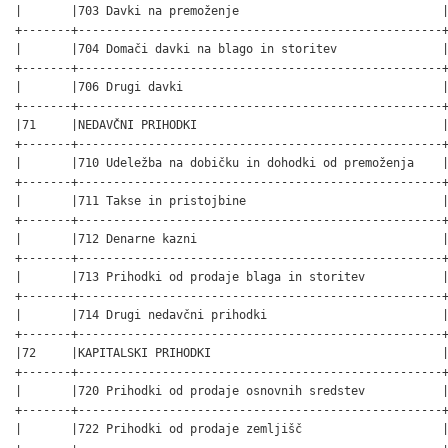
|       |703 Davki na premoženje                             |
+-------+----------------------------------------------------+
|       |704 Domači davki na blago in storitev               |
+-------+----------------------------------------------------+
|       |706 Drugi davki                                     |
+-------+----------------------------------------------------+
|71     |NEDAVČNI PRIHODKI                                   |
+-------+----------------------------------------------------+
|       |710 Udeležba na dobičku in dohodki od premoženja    |
+-------+----------------------------------------------------+
|       |711 Takse in pristojbine                            |
+-------+----------------------------------------------------+
|       |712 Denarne kazni                                   |
+-------+----------------------------------------------------+
|       |713 Prihodki od prodaje blaga in storitev           |
+-------+----------------------------------------------------+
|       |714 Drugi nedavčni prihodki                         |
+-------+----------------------------------------------------+
|72     |KAPITALSKI PRIHODKI                                 |
+-------+----------------------------------------------------+
|       |720 Prihodki od prodaje osnovnih sredstev           |
+-------+----------------------------------------------------+
|       |722 Prihodki od prodaje zemljišč                    |
+-------+----------------------------------------------------+