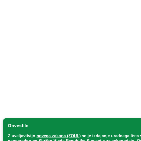
Obvestilo
Z uveljavitvijo
novega zakona (ZOUL)
se je
izdajanje uradnega lista 
neposredno
na Službo Vlade Republike Slovenije za zakonodajo
. O