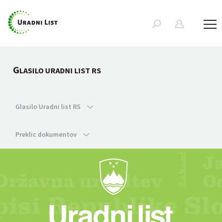
G
LASILO URADNI LIST RS
Glasilo Uradni list RS
Preklic dokumentov