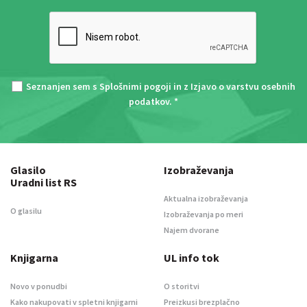
Seznanjen sem s
Splošnimi pogoji
in z
Izjavo o varstvu osebnih
podatkov
. *
Glasilo
Izobraževanja
Uradni list RS
Aktualna izobraževanja
O glasilu
Izobraževanja po meri
Najem dvorane
Knjigarna
UL info tok
Novo v ponudbi
O storitvi
Kako nakupovati v spletni knjigarni
Preizkusi brezplačno