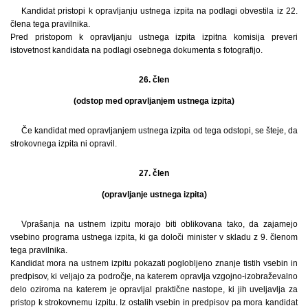
Kandidat pristopi k opravljanju ustnega izpita na podlagi obvestila iz 22.
člena tega pravilnika.
Pred pristopom k opravljanju ustnega izpita izpitna komisija preveri
istovetnost kandidata na podlagi osebnega dokumenta s fotografijo.
26. člen
(odstop med opravljanjem ustnega izpita)
Če kandidat med opravljanjem ustnega izpita od tega odstopi, se šteje, da
strokovnega izpita ni opravil.
27. člen
(opravljanje ustnega izpita)
Vprašanja na ustnem izpitu morajo biti oblikovana tako, da zajamejo
vsebino programa ustnega izpita, ki ga določi minister v skladu z 9. členom
tega pravilnika.
Kandidat mora na ustnem izpitu pokazati poglobljeno znanje tistih vsebin in
predpisov, ki veljajo za področje, na katerem opravlja vzgojno-izobraževalno
delo oziroma na katerem je opravljal praktične nastope, ki jih uveljavlja za
pristop k strokovnemu izpitu. Iz ostalih vsebin in predpisov pa mora kandidat