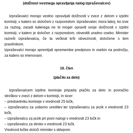
(dolžnost vestnega opravljanja nalog izpraševalcev)
Izpraševalci morajo vestno opravljati dolžnosti v zvezi z delom v izpitni
komisiji, v katero so določeni z razporedom. Izpraševalec mora takoj, ko izve
za razlog, zaradi katerega ne bi mogel opraviti svoje dolžnosti v izpitni
komisiji, v katero je določen z razporedom, obvestiti uradno osebo. Minister
razreši izpraševalca, če ta večkrat krši obveznosti, določene s tem
pravilnikom.
Izpraševalci morajo spremljati spremembe predpisov in vsebin na področju,
za katero so imenovani.
16. člen
(plačilo za delo)
Izpraševalcem izpitne komisije pripada plačilo za delo in povračilo
stroškov v zvezi z delom v komisiji, in sicer:
– predsedniku komisije v vrednosti 25 točk,
– izpraševalcu za ustavno ureditev ter izpraševalcu za jezik v vrednosti 23
točk,
– izpraševalcu za jezik pri pisni nalogi v vrednosti 23 točk in
– izpraševalcu za stroko v vrednosti 23 točk.
Vrednost točke določi minister s sklepom.