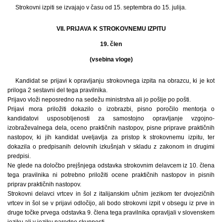
Strokovni izpiti se izvajajo v času od 15. septembra do 15. julija.
VII. PRIJAVA K STROKOVNEMU IZPITU
19. člen
(vsebina vloge)
Kandidat se prijavi k opravljanju strokovnega izpita na obrazcu, ki je kot
priloga 2 sestavni del tega pravilnika.
Prijavo vloži neposredno na sedežu ministrstva ali jo pošlje po pošti.
Prijavi mora priložiti dokazilo o izobrazbi, pisno poročilo mentorja o
kandidatovi usposobljenosti za samostojno opravljanje vzgojno-
izobraževalnega dela, oceno praktičnih nastopov, pisne priprave praktičnih
nastopov, ki jih kandidat uveljavlja za pristop k strokovnemu izpitu, ter
dokazila o predpisanih delovnih izkušnjah v skladu z zakonom in drugimi
predpisi.
Ne glede na določbo prejšnjega odstavka strokovnim delavcem iz 10. člena
tega pravilnika ni potrebno priložiti ocene praktičnih nastopov in pisnih
priprav praktičnih nastopov.
Strokovni delavci vrtcev in šol z italijanskim učnim jezikom ter dvojezičnih
vrtcev in šol se v prijavi odločijo, ali bodo strokovni izpit v obsegu iz prve in
druge točke prvega odstavka 9. člena tega pravilnika opravljali v slovenskem
jeziku ali v jeziku narodne skupnosti.