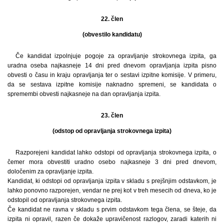
22. člen
(obvestilo kandidatu)
Če kandidat izpolnjuje pogoje za opravljanje strokovnega izpita, ga
uradna oseba najkasneje 14 dni pred dnevom opravljanja izpita pisno
obvesti o času in kraju opravljanja ter o sestavi izpitne komisije. V primeru,
da se sestava izpitne komisije naknadno spremeni, se kandidata o
spremembi obvesti najkasneje na dan opravljanja izpita.
23. člen
(odstop od opravljanja strokovnega izpita)
Razporejeni kandidat lahko odstopi od opravljanja strokovnega izpita, o
čemer mora obvestiti uradno osebo najkasneje 3 dni pred dnevom,
določenim za opravljanje izpita.
Kandidat, ki odstopi od opravljanja izpita v skladu s prejšnjim odstavkom, je
lahko ponovno razporejen, vendar ne prej kot v treh mesecih od dneva, ko je
odstopil od opravljanja strokovnega izpita.
Če kandidat ne ravna v skladu s prvim odstavkom tega člena, se šteje, da
izpita ni opravil, razen če dokaže upravičenost razlogov, zaradi katerih ni