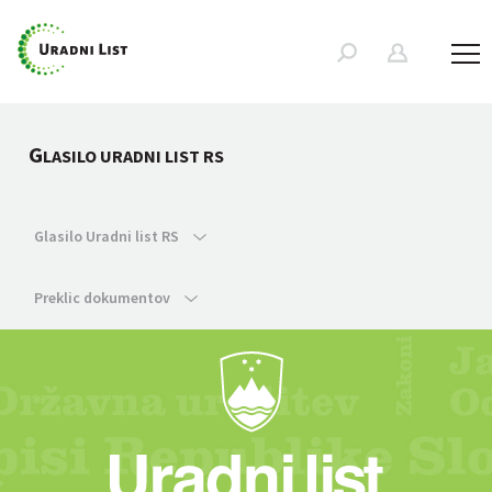
G
LASILO URADNI LIST RS
Glasilo Uradni list RS
Preklic dokumentov