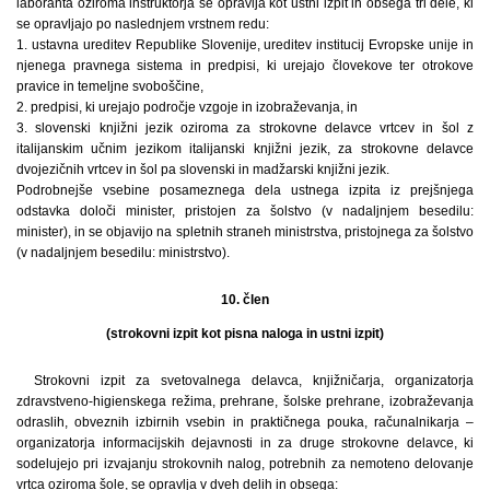
laboranta oziroma inštruktorja se opravlja kot ustni izpit in obsega tri dele, ki
se opravljajo po naslednjem vrstnem redu:
1. ustavna ureditev Republike Slovenije, ureditev institucij Evropske unije in
njenega pravnega sistema in predpisi, ki urejajo človekove ter otrokove
pravice in temeljne svoboščine,
2. predpisi, ki urejajo področje vzgoje in izobraževanja, in
3. slovenski knjižni jezik oziroma za strokovne delavce vrtcev in šol z
italijanskim učnim jezikom italijanski knjižni jezik, za strokovne delavce
dvojezičnih vrtcev in šol pa slovenski in madžarski knjižni jezik.
Podrobnejše vsebine posameznega dela ustnega izpita iz prejšnjega
odstavka določi minister, pristojen za šolstvo (v nadaljnjem besedilu:
minister), in se objavijo na spletnih straneh ministrstva, pristojnega za šolstvo
(v nadaljnjem besedilu: ministrstvo).
10. člen
(strokovni izpit kot pisna naloga in ustni izpit)
Strokovni izpit za svetovalnega delavca, knjižničarja, organizatorja
zdravstveno-higienskega režima, prehrane, šolske prehrane, izobraževanja
odraslih, obveznih izbirnih vsebin in praktičnega pouka, računalnikarja –
organizatorja informacijskih dejavnosti in za druge strokovne delavce, ki
sodelujejo pri izvajanju strokovnih nalog, potrebnih za nemoteno delovanje
vrtca oziroma šole, se opravlja v dveh delih in obsega: