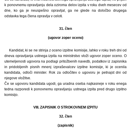
k ponovnemu opravljanju dela oziroma delov izpita v roku dveh mesecev od
dne, ko ga je neuspešno opravljal, ga ne glede na določbo drugega
odstavka tega člena opravlja v celoti.
31. člen
(ugovor zoper oceno)
Kandidat, ki se ne strinja z oceno izpitne komisije, lahko v roku treh dni od
dneva opravljanja ustnega izpita na ministrstvo vloži ugovor zoper oceno. O
utemeljenosti ugovora na podlagi pritožbenih navedb, podatkov iz zapisnika
in pridobljenih pisnih mnenj izpraševalcev izpitne komisije, ki je ocenila
kandidata, odloči minister. Rok za odločitev o ugovoru je petnajst dni od
njegove vložitve.
Če se ugovoru kandidata ugodi, ga uradna oseba najkasneje v roku enega
tedna razporedi k ponovnemu opravljanju ustnega izpita pred drugo izpitno
komisijo.
VIII. ZAPISNIK O STROKOVNEM IZPITU
32. člen
(zapisnik)