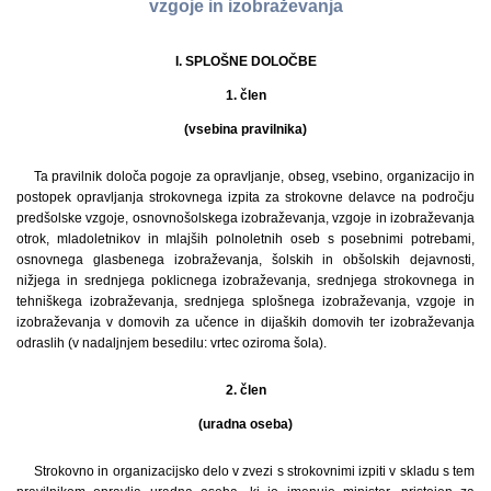
vzgoje in izobraževanja
I. SPLOŠNE DOLOČBE
1. člen
(vsebina pravilnika)
Ta pravilnik določa pogoje za opravljanje, obseg, vsebino, organizacijo in
postopek opravljanja strokovnega izpita za strokovne delavce na področju
predšolske vzgoje, osnovnošolskega izobraževanja, vzgoje in izobraževanja
otrok, mladoletnikov in mlajših polnoletnih oseb s posebnimi potrebami,
osnovnega glasbenega izobraževanja, šolskih in obšolskih dejavnosti,
nižjega in srednjega poklicnega izobraževanja, srednjega strokovnega in
tehniškega izobraževanja, srednjega splošnega izobraževanja, vzgoje in
izobraževanja v domovih za učence in dijaških domovih ter izobraževanja
odraslih (v nadaljnjem besedilu: vrtec oziroma šola).
2. člen
(uradna oseba)
Strokovno in organizacijsko delo v zvezi s strokovnimi izpiti v skladu s tem