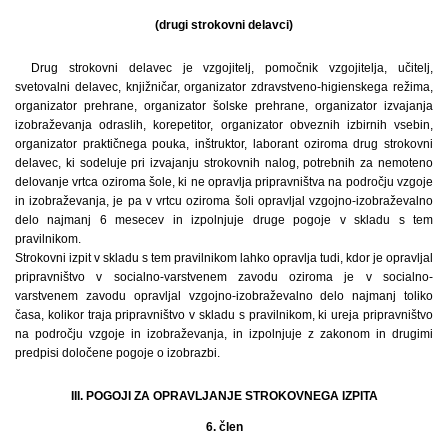
(drugi strokovni delavci)
Drug strokovni delavec je vzgojitelj, pomočnik vzgojitelja, učitelj,
svetovalni delavec, knjižničar, organizator zdravstveno-higienskega režima,
organizator prehrane, organizator šolske prehrane, organizator izvajanja
izobraževanja odraslih, korepetitor, organizator obveznih izbirnih vsebin,
organizator praktičnega pouka, inštruktor, laborant oziroma drug strokovni
delavec, ki sodeluje pri izvajanju strokovnih nalog, potrebnih za nemoteno
delovanje vrtca oziroma šole, ki ne opravlja pripravništva na področju vzgoje
in izobraževanja, je pa v vrtcu oziroma šoli opravljal vzgojno-izobraževalno
delo najmanj 6 mesecev in izpolnjuje druge pogoje v skladu s tem
pravilnikom.
Strokovni izpit v skladu s tem pravilnikom lahko opravlja tudi, kdor je opravljal
pripravništvo v socialno-varstvenem zavodu oziroma je v socialno-
varstvenem zavodu opravljal vzgojno-izobraževalno delo najmanj toliko
časa, kolikor traja pripravništvo v skladu s pravilnikom, ki ureja pripravništvo
na področju vzgoje in izobraževanja, in izpolnjuje z zakonom in drugimi
predpisi določene pogoje o izobrazbi.
III. POGOJI ZA OPRAVLJANJE STROKOVNEGA IZPITA
6. člen