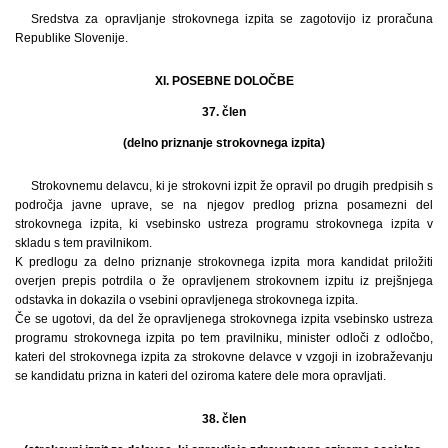
Sredstva za opravljanje strokovnega izpita se zagotovijo iz proračuna
Republike Slovenije.
XI. POSEBNE DOLOČBE
37. člen
(delno priznanje strokovnega izpita)
Strokovnemu delavcu, ki je strokovni izpit že opravil po drugih predpisih s
področja javne uprave, se na njegov predlog prizna posamezni del
strokovnega izpita, ki vsebinsko ustreza programu strokovnega izpita v
skladu s tem pravilnikom.
K predlogu za delno priznanje strokovnega izpita mora kandidat priložiti
overjen prepis potrdila o že opravljenem strokovnem izpitu iz prejšnjega
odstavka in dokazila o vsebini opravljenega strokovnega izpita.
Če se ugotovi, da del že opravljenega strokovnega izpita vsebinsko ustreza
programu strokovnega izpita po tem pravilniku, minister odloči z odločbo,
kateri del strokovnega izpita za strokovne delavce v vzgoji in izobraževanju
se kandidatu prizna in kateri del oziroma katere dele mora opravljati.
38. člen