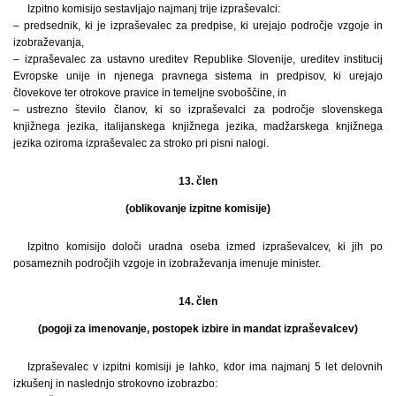
Izpitno komisijo sestavljajo najmanj trije izpraševalci:
– predsednik, ki je izpraševalec za predpise, ki urejajo področje vzgoje in
izobraževanja,
– izpraševalec za ustavno ureditev Republike Slovenije, ureditev institucij
Evropske unije in njenega pravnega sistema in predpisov, ki urejajo
človekove ter otrokove pravice in temeljne svoboščine, in
– ustrezno število članov, ki so izpraševalci za področje slovenskega
knjižnega jezika, italijanskega knjižnega jezika, madžarskega knjižnega
jezika oziroma izpraševalec za stroko pri pisni nalogi.
13. člen
(oblikovanje izpitne komisije)
Izpitno komisijo določi uradna oseba izmed izpraševalcev, ki jih po
posameznih področjih vzgoje in izobraževanja imenuje minister.
14. člen
(pogoji za imenovanje, postopek izbire in mandat izpraševalcev)
Izpraševalec v izpitni komisiji je lahko, kdor ima najmanj 5 let delovnih
izkušenj in naslednjo strokovno izobrazbo: