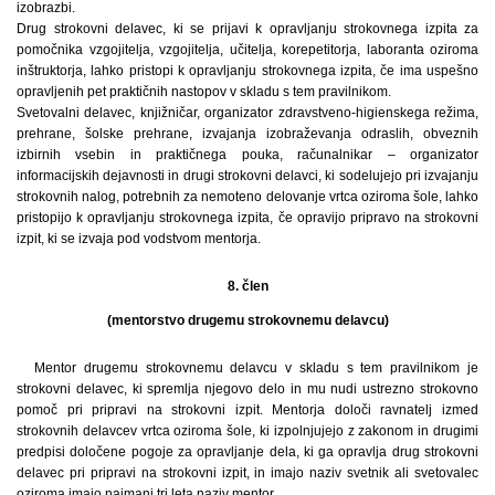
izobrazbi.
Drug strokovni delavec, ki se prijavi k opravljanju strokovnega izpita za
pomočnika vzgojitelja, vzgojitelja, učitelja, korepetitorja, laboranta oziroma
inštruktorja, lahko pristopi k opravljanju strokovnega izpita, če ima uspešno
opravljenih pet praktičnih nastopov v skladu s tem pravilnikom.
Svetovalni delavec, knjižničar, organizator zdravstveno-higienskega režima,
prehrane, šolske prehrane, izvajanja izobraževanja odraslih, obveznih
izbirnih vsebin in praktičnega pouka, računalnikar – organizator
informacijskih dejavnosti in drugi strokovni delavci, ki sodelujejo pri izvajanju
strokovnih nalog, potrebnih za nemoteno delovanje vrtca oziroma šole, lahko
pristopijo k opravljanju strokovnega izpita, če opravijo pripravo na strokovni
izpit, ki se izvaja pod vodstvom mentorja.
8. člen
(mentorstvo drugemu strokovnemu delavcu)
Mentor drugemu strokovnemu delavcu v skladu s tem pravilnikom je
strokovni delavec, ki spremlja njegovo delo in mu nudi ustrezno strokovno
pomoč pri pripravi na strokovni izpit. Mentorja določi ravnatelj izmed
strokovnih delavcev vrtca oziroma šole, ki izpolnjujejo z zakonom in drugimi
predpisi določene pogoje za opravljanje dela, ki ga opravlja drug strokovni
delavec pri pripravi na strokovni izpit, in imajo naziv svetnik ali svetovalec
oziroma imajo najmanj tri leta naziv mentor.