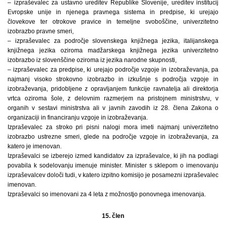
– izpraševalec za ustavno ureditev Republike Slovenije, ureditev institucij
Evropske unije in njenega pravnega sistema in predpise, ki urejajo
človekove ter otrokove pravice in temeljne svoboščine, univerzitetno
izobrazbo pravne smeri,
– izpraševalec za področje slovenskega knjižnega jezika, italijanskega
knjižnega jezika oziroma madžarskega knjižnega jezika univerzitetno
izobrazbo iz slovenščine oziroma iz jezika narodne skupnosti,
– izpraševalec za predpise, ki urejajo področje vzgoje in izobraževanja, pa
najmanj visoko strokovno izobrazbo in izkušnje s področja vzgoje in
izobraževanja, pridobljene z opravljanjem funkcije ravnatelja ali direktorja
vrtca oziroma šole, z delovnim razmerjem na pristojnem ministrstvu, v
organih v sestavi ministrstva ali v javnih zavodih iz 28. člena Zakona o
organizaciji in financiranju vzgoje in izobraževanja.
Izpraševalec za stroko pri pisni nalogi mora imeti najmanj univerzitetno
izobrazbo ustrezne smeri, glede na področje vzgoje in izobraževanja, za
katero je imenovan.
Izpraševalci se izberejo izmed kandidatov za izpraševalce, ki jih na podlagi
povabila k sodelovanju imenuje minister. Minister s sklepom o imenovanju
izpraševalcev določi tudi, v katero izpitno komisijo je posamezni izpraševalec
imenovan.
Izpraševalci so imenovani za 4 leta z možnostjo ponovnega imenovanja.
15. člen