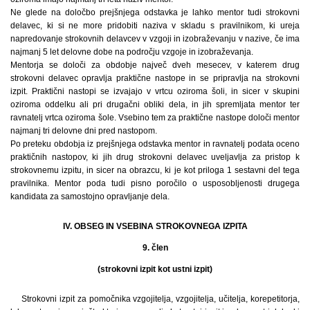
Ne glede na določbo prejšnjega odstavka je lahko mentor tudi strokovni
delavec, ki si ne more pridobiti naziva v skladu s pravilnikom, ki ureja
napredovanje strokovnih delavcev v vzgoji in izobraževanju v nazive, če ima
najmanj 5 let delovne dobe na področju vzgoje in izobraževanja.
Mentorja se določi za obdobje največ dveh mesecev, v katerem drug
strokovni delavec opravlja praktične nastope in se pripravlja na strokovni
izpit. Praktični nastopi se izvajajo v vrtcu oziroma šoli, in sicer v skupini
oziroma oddelku ali pri drugačni obliki dela, in jih spremljata mentor ter
ravnatelj vrtca oziroma šole. Vsebino tem za praktične nastope določi mentor
najmanj tri delovne dni pred nastopom.
Po preteku obdobja iz prejšnjega odstavka mentor in ravnatelj podata oceno
praktičnih nastopov, ki jih drug strokovni delavec uveljavlja za pristop k
strokovnemu izpitu, in sicer na obrazcu, ki je kot priloga 1 sestavni del tega
pravilnika. Mentor poda tudi pisno poročilo o usposobljenosti drugega
kandidata za samostojno opravljanje dela.
IV. OBSEG IN VSEBINA STROKOVNEGA IZPITA
9. člen
(strokovni izpit kot ustni izpit)
Strokovni izpit za pomočnika vzgojitelja, vzgojitelja, učitelja, korepetitorja,