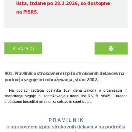
lista, izdane po 28.2.2026, so dostopne
na
PISRS
.
KAZALO
901. Pravilnik o strokovnem izpitu strokovnih delavcev na
področju vzgoje in izobraževanja, stran 2402.
Na podlagi četrtega odstavka 102. člena Zakona o organizaciji in
financiranju vzgoje in izobraževanja (Uradni list RS, št. 98/05 – uradno
prečiščeno besedilo) minister za šolstvo in šport izdaja
P R A V I L N I K
o strokovnem izpitu strokovnih delavcev na področju