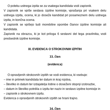
O poteku ustnega izpita se za vsakega kandidata vodi zapisnik.
V zapisnik se vpiše sestava izpitne komisije, vprašanja pri vsakem delu
ustnega izpita, ocena, ki jo doseže kandidat pri posameznem delu ustnega
izpita, in končna ocena.
V zapisnik se vpišejo tudi morebitne opombe članov izpitne komisije ali
kandidata.
Zapisnik na obrazcu, ki je kot priloga 6 sestavni del tega pravilnika, vodi
predsednik izpitne komisije.
IX. EVIDENCA O STROKOVNIH IZPITIH
33. člen
(evidenca)
O opravljenih strokovnih izpitih se vodi evidenca, ki vsebuje:
– ime in priimek kandidata ter datum in kraj rojstva,
– številko in datum ter izdajatelja listine o doseženi stopnji izobrazbe,
– datum in številko potrdila o izpitu ter naziv in sestavo izpitne komisije in
– zapisnik o strokovnem izpitu.
Evidenca o opravljenih strokovnih izpitih se hrani trajno.
34. člen