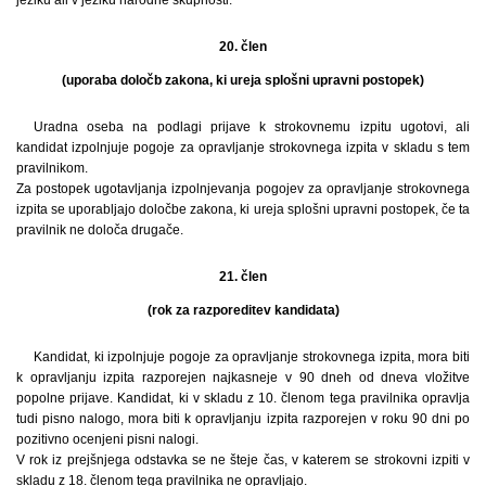
20. člen
(uporaba določb zakona, ki ureja splošni upravni postopek)
Uradna oseba na podlagi prijave k strokovnemu izpitu ugotovi, ali
kandidat izpolnjuje pogoje za opravljanje strokovnega izpita v skladu s tem
pravilnikom.
Za postopek ugotavljanja izpolnjevanja pogojev za opravljanje strokovnega
izpita se uporabljajo določbe zakona, ki ureja splošni upravni postopek, če ta
pravilnik ne določa drugače.
21. člen
(rok za razporeditev kandidata)
Kandidat, ki izpolnjuje pogoje za opravljanje strokovnega izpita, mora biti
k opravljanju izpita razporejen najkasneje v 90 dneh od dneva vložitve
popolne prijave. Kandidat, ki v skladu z 10. členom tega pravilnika opravlja
tudi pisno nalogo, mora biti k opravljanju izpita razporejen v roku 90 dni po
pozitivno ocenjeni pisni nalogi.
V rok iz prejšnjega odstavka se ne šteje čas, v katerem se strokovni izpiti v
skladu z 18. členom tega pravilnika ne opravljajo.