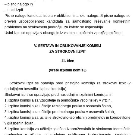
– pisno nalogo in
– ustni izpit.
Pisno nalogo kandidat izdela v obliki seminarske naloge. S pisno nalogo se
preveri usposobljenost kandidata za samostojno reševanje konkretnih
problemov na strokovnem področju, za katero se usposablja.
Ustni izpit se opravlja v obsegu in iz vsebin, določenih v prejšnjem členu.
V. SESTAVA IN OBLIKOVANJE KOMISIJ
ZA STROKOVNI IZPIT
11. člen
(vrste izpitnih komisij)
Strokovni izpit se opravlja pred pristojno komisijo za strokovni izpit (v
nadaljnjem besedilu: izpitna komisija).
Strokovni izpiti se opravljajo pred naslednjimi izpitnimi komisijami:
1. izpitna komisija za vzgojitelje in pomočnike vzgojiteljev v vrtcih,
2. izpitna komisija za učitelje razrednega pouka v osnovnih šolah,
3. izpitna komisija za učitelje predmetnega pouka v osnovnih šolah,
4. izpitna komisija za učitelje strokovno-teoretičnih predmetov in korepetitorje
v glasbenih šolah,
5. izpitna komisija za učitelje splošno-izobraževalnih in strokovno-teoretičnih
predmetov v nižjem in srednjem poklicnem izobraževanju, srednjem