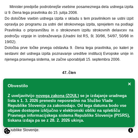
Minister predpiše podrobnejše vsebine posameznega dela ustnega izpita
iz 9. člena tega pravilnika do 15. julija 2006.
Do določitve vsebin ustnega izpita v skladu s tem pravilnikom se ustni izpit
opravlja po programu za ustni del strokovnega izpita, sprejetem na podlagi
Pravilnika o pripravništvu in o strokovnem izpitu strokovnih delavcev na
področju vzgoje in izobraževanja (Uradni list RS, št. 30/96, 54/97, 50/98 in
19/02).
Določba prve točke prvega odstavka 9. člena tega pravilnika, po kateri je
sestavni del ustnega izpita poznavanje ureditve institucij Evropske unije in
njenega pravnega sistema, se začne uporabljati 15. septembra 2006.
47. člen
×
Obvestilo
Z dnem uveljavitve tega pravilnika preneha veljati Pravilnik o pripravništvu
in o strokovnem izpitu strokovnih delavcev na področju vzgoje in
Z uveljavitvijo
novega zakona (ZOUL)
se je
izdajanje uradnega
izobraževanja (Uradni list RS, št. 30/96, 54/97, 50/98 in 19/02).
lista s 1. 3. 2026 preneslo
neposredno
na Službo Vlade
Republike Slovenije za zakonodajo
. Od tega datuma bodo vse
objave dostopne izključno v elektronski obliki na spletišču
48. člen
Pravnega informacijskega sistema Republike Slovenije (PISRS),
tiskana izdaja pa se z 28. 2. 2026 ukinja.
Ta pravilnik začne veljati petnajsti dan po objavi v Uradnem listu
Republike Slovenije.