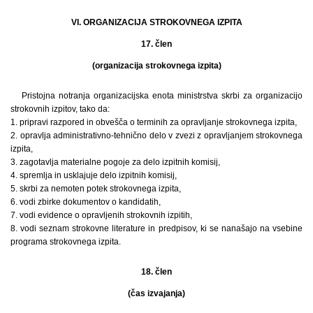
VI. ORGANIZACIJA STROKOVNEGA IZPITA
17. člen
(organizacija strokovnega izpita)
Pristojna notranja organizacijska enota ministrstva skrbi za organizacijo
strokovnih izpitov, tako da:
1. pripravi razpored in obvešča o terminih za opravljanje strokovnega izpita,
2. opravlja administrativno-tehnično delo v zvezi z opravljanjem strokovnega
izpita,
3. zagotavlja materialne pogoje za delo izpitnih komisij,
4. spremlja in usklajuje delo izpitnih komisij,
5. skrbi za nemoten potek strokovnega izpita,
6. vodi zbirke dokumentov o kandidatih,
7. vodi evidence o opravljenih strokovnih izpitih,
8. vodi seznam strokovne literature in predpisov, ki se nanašajo na vsebine
programa strokovnega izpita.
18. člen
(čas izvajanja)