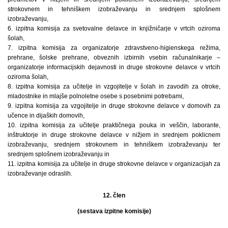
strokovnem in tehniškem izobraževanju in srednjem splošnem
izobraževanju,
6. izpitna komisija za svetovalne delavce in knjižničarje v vrtcih oziroma
šolah,
7. izpitna komisija za organizatorje zdravstveno-higienskega režima,
prehrane, šolske prehrane, obveznih izbirnih vsebin računalnikarje –
organizatorje informacijskih dejavnosti in druge strokovne delavce v vrtcih
oziroma šolah,
8. izpitna komisija za učitelje in vzgojitelje v šolah in zavodih za otroke,
mladostnike in mlajše polnoletne osebe s posebnimi potrebami,
9. izpitna komisija za vzgojitelje in druge strokovne delavce v domovih za
učence in dijaških domovih,
10. izpitna komisija za učitelje praktičnega pouka in veščin, laborante,
inštruktorje in druge strokovne delavce v nižjem in srednjem poklicnem
izobraževanju, srednjem strokovnem in tehniškem izobraževanju ter
srednjem splošnem izobraževanju in
11. izpitna komisija za učitelje in druge strokovne delavce v organizacijah za
izobraževanje odraslih.
12. člen
(sestava izpitne komisije)