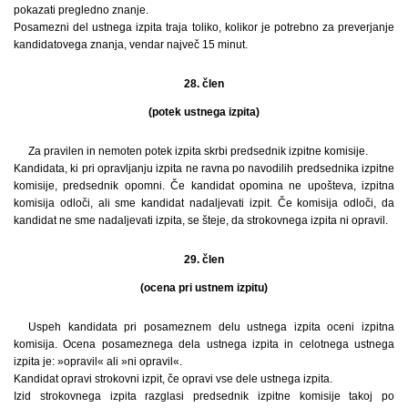
pokazati pregledno znanje.
Posamezni del ustnega izpita traja toliko, kolikor je potrebno za preverjanje
kandidatovega znanja, vendar največ 15 minut.
28. člen
(potek ustnega izpita)
Za pravilen in nemoten potek izpita skrbi predsednik izpitne komisije.
Kandidata, ki pri opravljanju izpita ne ravna po navodilih predsednika izpitne
komisije, predsednik opomni. Če kandidat opomina ne upošteva, izpitna
komisija odloči, ali sme kandidat nadaljevati izpit. Če komisija odloči, da
kandidat ne sme nadaljevati izpita, se šteje, da strokovnega izpita ni opravil.
29. člen
(ocena pri ustnem izpitu)
Uspeh kandidata pri posameznem delu ustnega izpita oceni izpitna
komisija. Ocena posameznega dela ustnega izpita in celotnega ustnega
izpita je: »opravil« ali »ni opravil«.
Kandidat opravi strokovni izpit, če opravi vse dele ustnega izpita.
Izid strokovnega izpita razglasi predsednik izpitne komisije takoj po