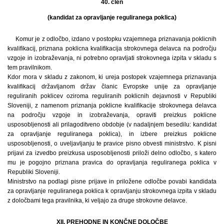
40. člen
(kandidat za opravljanje reguliranega poklica)
Komur je z odločbo, izdano v postopku vzajemnega priznavanja poklicnih
kvalifikacij, priznana poklicna kvalifikacija strokovnega delavca na področju
vzgoje in izobraževanja, ni potrebno opravljati strokovnega izpita v skladu s
tem pravilnikom.
Kdor mora v skladu z zakonom, ki ureja postopek vzajemnega priznavanja
kvalifikacij državljanom držav članic Evropske unije za opravljanje
reguliranih poklicev oziroma reguliranih poklicnih dejavnosti v Republiki
Sloveniji, z namenom priznanja poklicne kvalifikacije strokovnega delavca
na področju vzgoje in izobraževanja, opraviti preizkus poklicne
usposobljenosti ali prilagoditveno obdobje (v nadaljnjem besedilu: kandidat
za opravljanje reguliranega poklica), in izbere preizkus poklicne
usposobljenosti, o uveljavljanju te pravice pisno obvesti ministrstvo. K pisni
prijavi za izvedbo preizkusa usposobljenosti priloži delno odločbo, s katero
mu je pogojno priznana pravica do opravljanja reguliranega poklica v
Republiki Sloveniji.
Ministrstvo na podlagi pisne prijave in priložene odločbe povabi kandidata
za opravljanje reguliranega poklica k opravljanju strokovnega izpita v skladu
z določbami tega pravilnika, ki veljajo za druge strokovne delavce.
XII. PREHODNE IN KONČNE DOLOČBE