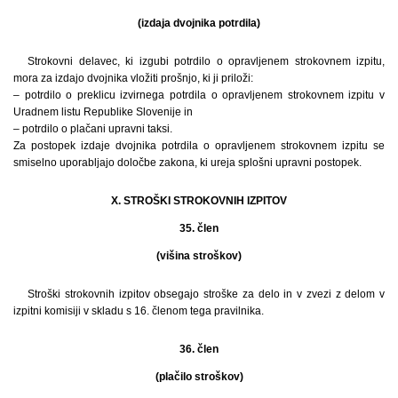
(izdaja dvojnika potrdila)
Strokovni delavec, ki izgubi potrdilo o opravljenem strokovnem izpitu,
mora za izdajo dvojnika vložiti prošnjo, ki ji priloži:
– potrdilo o preklicu izvirnega potrdila o opravljenem strokovnem izpitu v
Uradnem listu Republike Slovenije in
– potrdilo o plačani upravni taksi.
Za postopek izdaje dvojnika potrdila o opravljenem strokovnem izpitu se
smiselno uporabljajo določbe zakona, ki ureja splošni upravni postopek.
X. STROŠKI STROKOVNIH IZPITOV
35. člen
(višina stroškov)
Stroški strokovnih izpitov obsegajo stroške za delo in v zvezi z delom v
izpitni komisiji v skladu s 16. členom tega pravilnika.
36. člen
(plačilo stroškov)