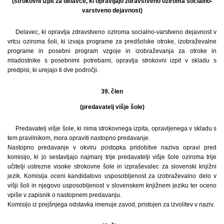
(strokovni izpit za delavce, ki opravljajo zdravstveno oziroma socialno-
varstveno dejavnost)
Delavec, ki opravlja zdravstveno oziroma socialno-varstveno dejavnost v
vrtcu oziroma šoli, ki izvaja programe za predšolske otroke, izobraževalne
programe in posebni program vzgoje in izobraževanja za otroke in
mladostnike s posebnimi potrebami, opravlja strokovni izpit v skladu s
predpisi, ki urejajo ti dve področji.
39. člen
(predavatelj višje šole)
Predavatelj višje šole, ki nima strokovnega izpita, opravljenega v skladu s
tem pravilnikom, mora opraviti nastopno predavanje.
Nastopno predavanje v okviru postopka pridobitve naziva opravi pred
komisijo, ki jo sestavljajo najmanj trije predavatelji višje šole oziroma trije
učitelji ustrezne visoke strokovne šole in izpraševalec za slovenski knjižni
jezik. Komisija oceni kandidatovo usposobljenost za izobraževalno delo v
višji šoli in njegovo usposobljenost v slovenskem knjižnem jeziku ter oceno
vpiše v zapisnik o nastopnem predavanju.
Komisijo iz prejšnjega odstavka imenuje zavod, pristojen za izvolitev v naziv.