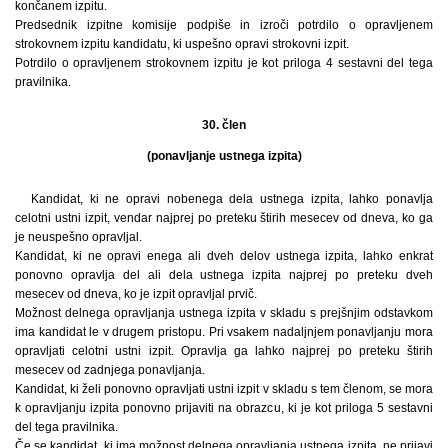
končanem izpitu.
Predsednik izpitne komisije podpiše in izroči potrdilo o opravljenem
strokovnem izpitu kandidatu, ki uspešno opravi strokovni izpit.
Potrdilo o opravljenem strokovnem izpitu je kot priloga 4 sestavni del tega
pravilnika.
30. člen
(ponavljanje ustnega izpita)
Kandidat, ki ne opravi nobenega dela ustnega izpita, lahko ponavlja
celotni ustni izpit, vendar najprej po preteku štirih mesecev od dneva, ko ga
je neuspešno opravljal.
Kandidat, ki ne opravi enega ali dveh delov ustnega izpita, lahko enkrat
ponovno opravlja del ali dela ustnega izpita najprej po preteku dveh
mesecev od dneva, ko je izpit opravljal prvič.
Možnost delnega opravljanja ustnega izpita v skladu s prejšnjim odstavkom
ima kandidat le v drugem pristopu. Pri vsakem nadaljnjem ponavljanju mora
opravljati celotni ustni izpit. Opravlja ga lahko najprej po preteku štirih
mesecev od zadnjega ponavljanja.
Kandidat, ki želi ponovno opravljati ustni izpit v skladu s tem členom, se mora
k opravljanju izpita ponovno prijaviti na obrazcu, ki je kot priloga 5 sestavni
del tega pravilnika.
Če se kandidat, ki ima možnost delnega opravljanja ustnega izpita, ne prijavi