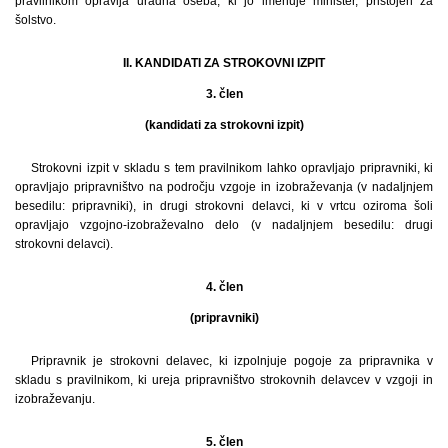
pravilnikom opravlja uradna oseba, ki jo imenuje minister, pristojen za
šolstvo.
II. KANDIDATI ZA STROKOVNI IZPIT
3. člen
(kandidati za strokovni izpit)
Strokovni izpit v skladu s tem pravilnikom lahko opravljajo pripravniki, ki
opravljajo pripravništvo na področju vzgoje in izobraževanja (v nadaljnjem
besedilu: pripravniki), in drugi strokovni delavci, ki v vrtcu oziroma šoli
opravljajo vzgojno-izobraževalno delo (v nadaljnjem besedilu: drugi
strokovni delavci).
4. člen
(pripravniki)
Pripravnik je strokovni delavec, ki izpolnjuje pogoje za pripravnika v
skladu s pravilnikom, ki ureja pripravništvo strokovnih delavcev v vzgoji in
izobraževanju.
5. člen