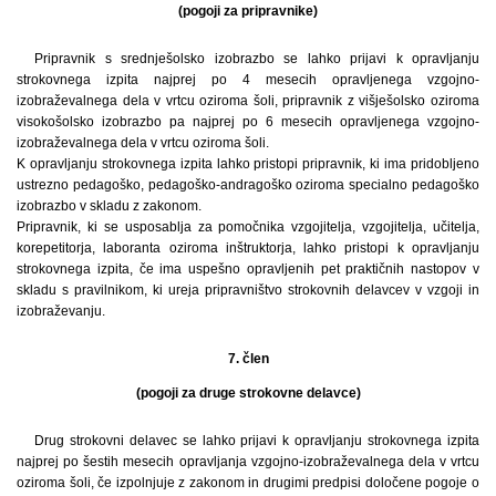
(pogoji za pripravnike)
Pripravnik s srednješolsko izobrazbo se lahko prijavi k opravljanju
strokovnega izpita najprej po 4 mesecih opravljenega vzgojno-
izobraževalnega dela v vrtcu oziroma šoli, pripravnik z višješolsko oziroma
visokošolsko izobrazbo pa najprej po 6 mesecih opravljenega vzgojno-
izobraževalnega dela v vrtcu oziroma šoli.
K opravljanju strokovnega izpita lahko pristopi pripravnik, ki ima pridobljeno
ustrezno pedagoško, pedagoško-andragoško oziroma specialno pedagoško
izobrazbo v skladu z zakonom.
Pripravnik, ki se usposablja za pomočnika vzgojitelja, vzgojitelja, učitelja,
korepetitorja, laboranta oziroma inštruktorja, lahko pristopi k opravljanju
strokovnega izpita, če ima uspešno opravljenih pet praktičnih nastopov v
skladu s pravilnikom, ki ureja pripravništvo strokovnih delavcev v vzgoji in
izobraževanju.
7. člen
(pogoji za druge strokovne delavce)
Drug strokovni delavec se lahko prijavi k opravljanju strokovnega izpita
najprej po šestih mesecih opravljanja vzgojno-izobraževalnega dela v vrtcu
oziroma šoli, če izpolnjuje z zakonom in drugimi predpisi določene pogoje o