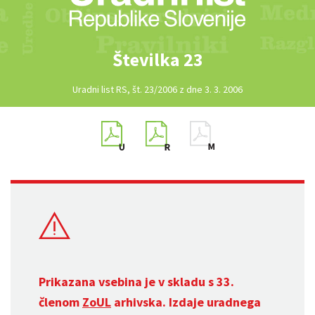
Številka 23
Uradni list RS, št. 23/2006 z dne 3. 3. 2006
Prikazana vsebina je v skladu s 33.
členom
ZoUL
arhivska. Izdaje uradnega