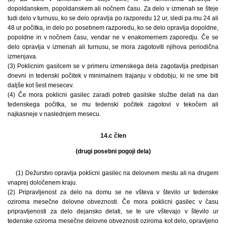
dopoldanskem, popoldanskem ali nočnem času. Za delo v izmenah se šteje
tudi delo v turnusu, ko se delo opravlja po razporedu 12 ur, sledi pa mu 24 ali
48 ur počitka, in delo po posebnem razporedu, ko se delo opravlja dopoldne,
popoldne in v nočnem času, vendar ne v enakomernem zaporedju. Če se
delo opravlja v izmenah ali turnusu, se mora zagotoviti njihova periodična
izmenjava.
(3) Poklicnim gasilcem se v primeru izmenskega dela zagotavlja predpisan
dnevni in tedenski počitek v minimalnem trajanju v obdobju, ki ne sme biti
daljše kot šest mesecev.
(4) Če mora poklicni gasilec zaradi potreb gasilske službe delati na dan
tedenskega počitka, se mu tedenski počitek zagotovi v tekočem ali
najkasneje v naslednjem mesecu.
14.c člen
(drugi posebni pogoji dela)
(1) Dežurstvo opravlja poklicni gasilec na delovnem mestu ali na drugem
vnaprej določenem kraju.
(2) Pripravljenost za delo na domu se ne všteva v število ur tedenske
oziroma mesečne delovne obveznosti. Če mora poklicni gasilec v času
pripravljenosti za delo dejansko delati, se te ure vštevajo v število ur
tedenske oziroma mesečne delovne obveznosti oziroma kot delo, opravljeno