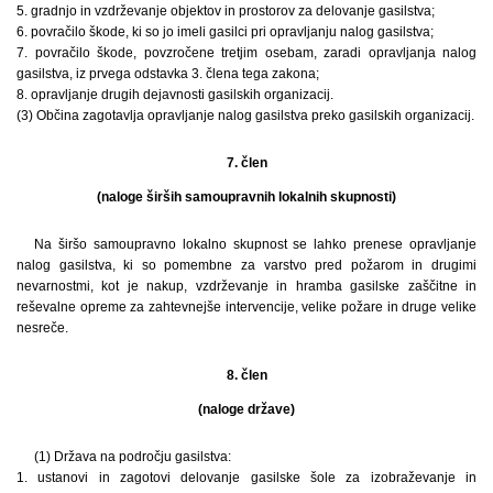
5. gradnjo in vzdrževanje objektov in prostorov za delovanje gasilstva;
6. povračilo škode, ki so jo imeli gasilci pri opravljanju nalog gasilstva;
7. povračilo škode, povzročene tretjim osebam, zaradi opravljanja nalog
gasilstva, iz prvega odstavka 3. člena tega zakona;
8. opravljanje drugih dejavnosti gasilskih organizacij.
(3) Občina zagotavlja opravljanje nalog gasilstva preko gasilskih organizacij.
7. člen
(naloge širših samoupravnih lokalnih skupnosti)
Na širšo samoupravno lokalno skupnost se lahko prenese opravljanje
nalog gasilstva, ki so pomembne za varstvo pred požarom in drugimi
nevarnostmi, kot je nakup, vzdrževanje in hramba gasilske zaščitne in
reševalne opreme za zahtevnejše intervencije, velike požare in druge velike
nesreče.
8. člen
(naloge države)
(1) Država na področju gasilstva:
1. ustanovi in zagotovi delovanje gasilske šole za izobraževanje in