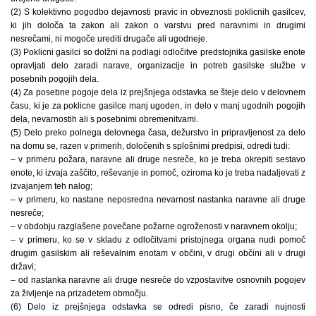
(2) S kolektivno pogodbo dejavnosti pravic in obveznosti poklicnih gasilcev,
ki jih določa ta zakon ali zakon o varstvu pred naravnimi in drugimi
nesrečami, ni mogoče urediti drugače ali ugodneje.
(3) Poklicni gasilci so dolžni na podlagi odločitve predstojnika gasilske enote
opravljati delo zaradi narave, organizacije in potreb gasilske službe v
posebnih pogojih dela.
(4) Za posebne pogoje dela iz prejšnjega odstavka se šteje delo v delovnem
času, ki je za poklicne gasilce manj ugoden, in delo v manj ugodnih pogojih
dela, nevarnostih ali s posebnimi obremenitvami.
(5) Delo preko polnega delovnega časa, dežurstvo in pripravljenost za delo
na domu se, razen v primerih, določenih s splošnimi predpisi, odredi tudi:
– v primeru požara, naravne ali druge nesreče, ko je treba okrepiti sestavo
enote, ki izvaja zaščito, reševanje in pomoč, oziroma ko je treba nadaljevati z
izvajanjem teh nalog;
– v primeru, ko nastane neposredna nevarnost nastanka naravne ali druge
nesreče;
– v obdobju razglašene povečane požarne ogroženosti v naravnem okolju;
– v primeru, ko se v skladu z odločitvami pristojnega organa nudi pomoč
drugim gasilskim ali reševalnim enotam v občini, v drugi občini ali v drugi
državi;
– od nastanka naravne ali druge nesreče do vzpostavitve osnovnih pogojev
za življenje na prizadetem območju.
(6) Delo iz prejšnjega odstavka se odredi pisno, če zaradi nujnosti