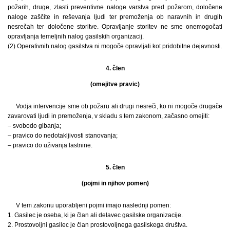
požarih, druge, zlasti preventivne naloge varstva pred požarom, določene
naloge zaščite in reševanja ljudi ter premoženja ob naravnih in drugih
nesrečah ter določene storitve. Opravljanje storitev ne sme onemogočati
opravljanja temeljnih nalog gasilskih organizacij.
(2) Operativnih nalog gasilstva ni mogoče opravljati kot pridobitne dejavnosti.
4. člen
(omejitve pravic)
Vodja intervencije sme ob požaru ali drugi nesreči, ko ni mogoče drugače
zavarovati ljudi in premoženja, v skladu s tem zakonom, začasno omejiti:
– svobodo gibanja;
– pravico do nedotakljivosti stanovanja;
– pravico do uživanja lastnine.
5. člen
(pojmi in njihov pomen)
V tem zakonu uporabljeni pojmi imajo naslednji ­pomen:
1. Gasilec je oseba, ki je član ali delavec gasilske organizacije.
2. Prostovoljni gasilec je član prostovoljnega gasilskega društva.