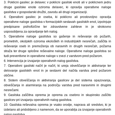
3. Poklicni gasilec je delavec v poklicni gasilski enoti ali v poklicnem jedru
druge gasilske enote oziroma delavec, ki opravlja operativne naloge
gasilstva v gospodarski družbi, zavodu ali drugi organizaciji.
4. Operativni gasilec je oseba, ki poklicno ali prostovoljno opravlja
operativne naloge gasilstva v formacijskih sestavah gasilskih enot, izpolnjuje
predpisane psihofizične ter zdravstvene zahteve in je strokovno
usposobljena za opravljanje teh nalog.
5. Operativne naloge gasilstva so gašenje in reševanje ob požarih,
prometnih, okoljskih oziroma ekoloških in industrijskih nesrečah, zaščita in
reševanje oseb in premoženja ob naravnih in drugih nesrečah, požarna
straža ter druge splošne reševalne naloge. Operativne naloge gasilstva so
tudi preventivne in operativne naloge v zvezi z varstvom pred požarom.
6. Intervencija je izvajanje operativnih nalog gasilstva.
7. Operativni gasilski načrt je načrt, ki ureja obveščanje in aktiviranje ter
delovanje gasilskih enot in je sestavni del načrta varstva pred požarom
občine.
8. Sistem obveščanja in aktiviranja gasilcev je del sistema opazovanja,
obveščanja in alarmiranja na področju varstva pred naravnimi in drugimi
nesrečami.
9. Gasilska zaščitna oprema je oprema za osebno in skupinsko zaščito
gasilcev pri izvajanju operativnih nalog gasilstva.
10. Gasilska reševalna oprema je vsako orodje, naprava ali sredstvo, ki je
izdelano ali pridobljeno z namenom, da se uporablja za izvajanje operativnih
nalog gasilstva.