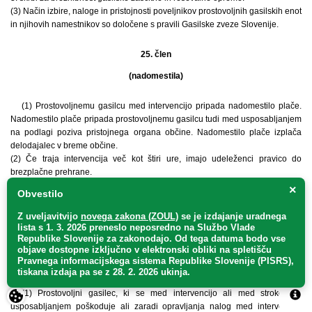
(3) Način izbire, naloge in pristojnosti poveljnikov prostovoljnih gasilskih enot
in njihovih namestnikov so določene s pravili Gasilske zveze Slovenije.
25. člen
(nadomestila)
(1) Prostovoljnemu gasilcu med intervencijo pripada nadomestilo plače.
Nadomestilo plače pripada prostovoljnemu gasilcu tudi med usposabljanjem
na podlagi poziva pristojnega organa občine. Nadomestilo plače izplača
delodajalec v breme občine.
(2) Če traja intervencija več kot štiri ure, imajo udeleženci pravico do
brezplačne prehrane.
(3) Prostovoljnega gasilca zaradi udeležbe na intervenciji ali na
×
Obvestilo
usposabljanju delodajalec ne sme odpustiti, razporediti na drugo delovno
mesto ali ga kako drugače oškodovati.
Z uveljavitvijo
novega zakona (ZOUL)
se je
izdajanje uradnega
lista s 1. 3. 2026 preneslo
neposredno
na Službo Vlade
Republike Slovenije za zakonodajo
. Od tega datuma bodo vse
26. člen
objave dostopne izključno v elektronski obliki na spletišču
Pravnega informacijskega sistema Republike Slovenije (PISRS),
(zavarovanje prostovoljnih gasilcev)
tiskana izdaja pa se z 28. 2. 2026 ukinja.
(1) Prostovoljni gasilec, ki se med intervencijo ali med strokovnim
usposabljanjem poškoduje ali zaradi opravljanja nalog med intervencijo