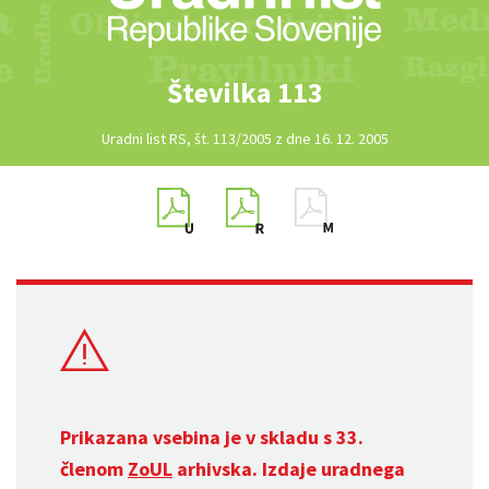
Številka 113
Uradni list RS, št. 113/2005 z dne 16. 12. 2005
Prikazana vsebina je v skladu s 33.
členom
ZoUL
arhivska. Izdaje uradnega