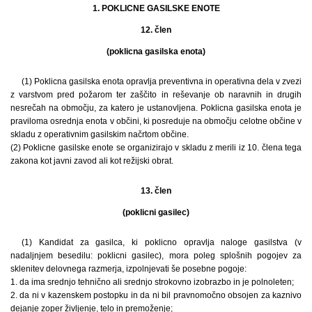
1. POKLICNE GASILSKE ENOTE
12. člen
(poklicna gasilska enota)
(1) Poklicna gasilska enota opravlja preventivna in operativna dela v zvezi
z varstvom pred požarom ter zaščito in reševanje ob naravnih in drugih
nesrečah na območju, za katero je ustanovljena. Poklicna gasilska enota je
praviloma osrednja enota v občini, ki posreduje na območju celotne občine v
skladu z operativnim gasilskim načrtom občine.
(2) Poklicne gasilske enote se organizirajo v skladu z merili iz 10. člena tega
zakona kot javni zavod ali kot režijski obrat.
13. člen
(poklicni gasilec)
(1) Kandidat za gasilca, ki poklicno opravlja naloge gasilstva (v
nadaljnjem besedilu: poklicni gasilec), mora poleg splošnih pogojev za
sklenitev delovnega razmerja, izpolnjevati še posebne pogoje:
1. da ima srednjo tehnično ali srednjo strokovno izobrazbo in je polnoleten;
2. da ni v kazenskem postopku in da ni bil pravnomočno obsojen za kaznivo
dejanje zoper življenje, telo in premoženje;