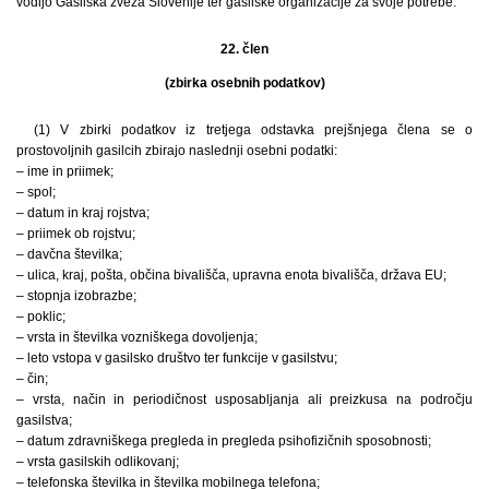
vodijo Gasilska zveza Slovenije ter gasilske organizacije za svoje potrebe.
22. člen
(zbirka osebnih podatkov)
(1) V zbirki podatkov iz tretjega odstavka prejšnjega člena se o
prostovoljnih gasilcih zbirajo naslednji osebni podatki:
– ime in priimek;
– spol;
– datum in kraj rojstva;
– priimek ob rojstvu;
– davčna številka;
– ulica, kraj, pošta, občina bivališča, upravna enota bivališča, država EU;
– stopnja izobrazbe;
– poklic;
– vrsta in številka vozniškega dovoljenja;
– leto vstopa v gasilsko društvo ter funkcije v gasilstvu;
– čin;
– vrsta, način in periodičnost usposabljanja ali preizkusa na področju
gasilstva;
– datum zdravniškega pregleda in pregleda psihofizičnih sposobnosti;
– vrsta gasilskih odlikovanj;
– telefonska številka in številka mobilnega telefona;