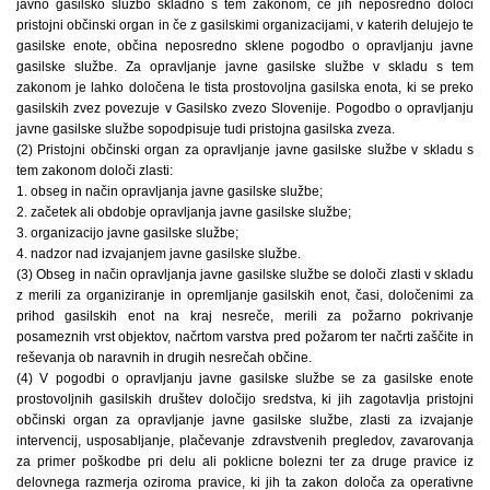
javno gasilsko službo skladno s tem zakonom, če jih neposredno določi
pristojni občinski organ in če z gasilskimi organizacijami, v katerih delujejo te
gasilske enote, občina neposredno sklene pogodbo o opravljanju javne
gasilske službe. Za opravljanje javne gasilske službe v skladu s tem
zakonom je lahko določena le tista prostovoljna gasilska enota, ki se preko
gasilskih zvez povezuje v Gasilsko zvezo Slovenije. Pogodbo o opravljanju
javne gasilske službe sopodpisuje tudi pristojna gasilska zveza.
(2) Pristojni občinski organ za opravljanje javne gasilske službe v skladu s
tem zakonom določi zlasti:
1. obseg in način opravljanja javne gasilske službe;
2. začetek ali obdobje opravljanja javne gasilske ­službe;
3. organizacijo javne gasilske službe;
4. nadzor nad izvajanjem javne gasilske službe.
(3) Obseg in način opravljanja javne gasilske službe se določi zlasti v skladu
z merili za organiziranje in opremljanje gasilskih enot, časi, določenimi za
prihod gasilskih enot na kraj nesreče, merili za požarno pokrivanje
posameznih vrst objektov, načrtom varstva pred požarom ter načrti zaščite in
reševanja ob naravnih in drugih nesrečah občine.
(4) V pogodbi o opravljanju javne gasilske službe se za gasilske enote
prostovoljnih gasilskih društev določijo sredstva, ki jih zagotavlja pristojni
občinski organ za opravljanje javne gasilske službe, zlasti za izvajanje
intervencij, usposabljanje, plačevanje zdravstvenih pregledov, zavarovanja
za primer poškodbe pri delu ali poklicne bolezni ter za druge pravice iz
delovnega razmerja oziroma pravice, ki jih ta zakon določa za operativne