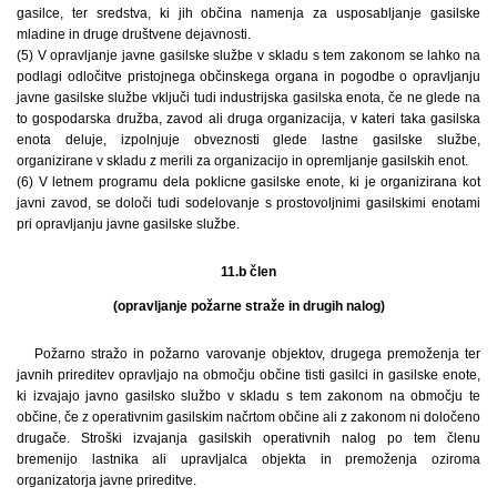
gasilce, ter sredstva, ki jih občina namenja za usposabljanje gasilske
mladine in druge društvene dejavnosti.
(5) V opravljanje javne gasilske službe v skladu s tem zakonom se lahko na
podlagi odločitve pristojnega občinskega organa in pogodbe o opravljanju
javne gasilske službe vključi tudi industrijska gasilska enota, če ne glede na
to gospodarska družba, zavod ali druga organizacija, v kateri taka gasilska
enota deluje, izpolnjuje obveznosti glede lastne gasilske službe,
organizirane v skladu z merili za organizacijo in opremljanje gasilskih enot.
(6) V letnem programu dela poklicne gasilske enote, ki je organizirana kot
javni zavod, se določi tudi sodelovanje s prostovoljnimi gasilskimi enotami
pri opravljanju javne gasilske službe.
11.b člen
(opravljanje požarne straže in drugih nalog)
Požarno stražo in požarno varovanje objektov, drugega premoženja ter
javnih prireditev opravljajo na območju občine tisti gasilci in gasilske enote,
ki izvajajo javno gasilsko službo v skladu s tem zakonom na območju te
občine, če z operativnim gasilskim načrtom občine ali z zakonom ni določeno
drugače. Stroški izvajanja gasilskih operativnih nalog po tem členu
bremenijo lastnika ali upravljalca objekta in premoženja oziroma
organizatorja javne prireditve.