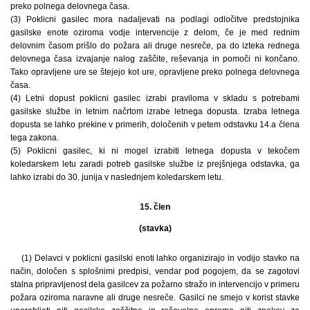
preko polnega delovnega časa.
(3) Poklicni gasilec mora nadaljevati na podlagi odločitve predstojnika
gasilske enote oziroma vodje intervencije z delom, če je med rednim
delovnim časom prišlo do požara ali druge nesreče, pa do izteka rednega
delovnega časa izvajanje nalog zaščite, reševanja in pomoči ni končano.
Tako opravljene ure se štejejo kot ure, opravljene preko polnega delovnega
časa.
(4) Letni dopust poklicni gasilec izrabi praviloma v skladu s potrebami
gasilske službe in letnim načrtom izrabe letnega dopusta. Izraba letnega
dopusta se lahko prekine v primerih, določenih v petem odstavku 14.a člena
tega zakona.
(5) Poklicni gasilec, ki ni mogel izrabiti letnega dopusta v tekočem
koledarskem letu zaradi potreb gasilske službe iz prejšnjega odstavka, ga
lahko izrabi do 30. junija v naslednjem koledarskem letu.
15. člen
(stavka)
(1) Delavci v poklicni gasilski enoti lahko organizirajo in vodijo stavko na
način, določen s splošnimi predpisi, vendar pod pogojem, da se zagotovi
stalna pripravljenost dela gasilcev za požarno stražo in intervencijo v primeru
požara oziroma naravne ali druge nesreče. Gasilci ne smejo v korist stavke