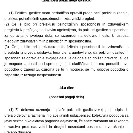
(dolžnosti poklicnega gasilca)
(1) Poklicni gasilec mora periodično opraviti predpisani preizkus znanja,
preizkus psihofizičnih sposobnosti in zdravniški pregled.
(2) Če je bilo pri preizkusu psihofizičnih sposobnosti in zdravniškem
pregledu iz prejšnjega odstavka ugotovljeno, da poklicni gasilec ni sposoben
za opravljanje svojega dela, se razporedi na delovno mesto, ki ustreza
njegovim zdravstvenim in psihofizičnim sposobnostim.
(3) Če je bilo pri preizkusu psihofizičnih sposobnosti in zdravniškem
pregledu iz prvega odstavka tega člena ugotovljeno, da poklicni gasilec ni
sposoben za opravljanje svojega dela, je delodajalec dolžan preveriti, ali ga
je mogoče zaposliti pod spremenjenimi okoliščinami, in mu ponuditi novo
pogodbo o zaposlitvi, oziroma če to ni mogoče, se mu odpove pogodba o
zaposlitvi iz razloga nesposobnosti.
14.a člen
(posebni pogoji dela)
(1) Za delovna razmerja in plače poklicnih gasilcev veljajo predpisi, ki
urejajo delovna razmerja in plače javnih uslužbencev, kolektivna pogodba za
javni sektor in kolektivna pogodba dejavnosti, če s tem zakonom ali zakonom
o varstvu pred naravnimi in drugimi nesrečami posamezno vprašanje ni
urejeno drugače.