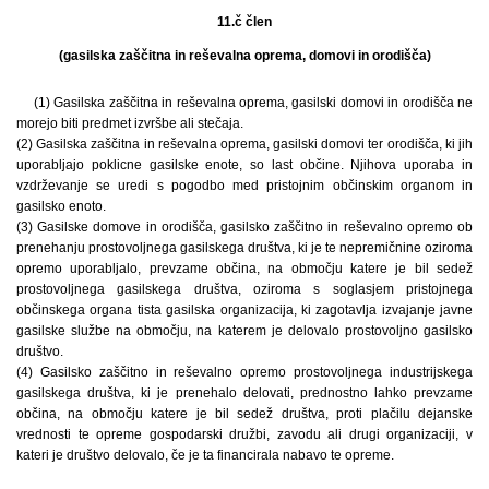
11.č člen
(gasilska zaščitna in reševalna oprema, domovi in orodišča)
(1) Gasilska zaščitna in reševalna oprema, gasilski domovi in orodišča ne
morejo biti predmet izvršbe ali stečaja.
(2) Gasilska zaščitna in reševalna oprema, gasilski domovi ter orodišča, ki jih
uporabljajo poklicne gasilske enote, so last občine. Njihova uporaba in
vzdrževanje se uredi s pogodbo med pristojnim občinskim organom in
gasilsko enoto.
(3) Gasilske domove in orodišča, gasilsko zaščitno in reševalno opremo ob
prenehanju prostovoljnega gasilskega društva, ki je te nepremičnine oziroma
opremo uporabljalo, prevzame občina, na območju katere je bil sedež
prostovoljnega gasilskega društva, oziroma s soglasjem pristojnega
občinskega organa tista gasilska organizacija, ki zagotavlja izvajanje javne
gasilske službe na območju, na katerem je delovalo prostovoljno gasilsko
društvo.
(4) Gasilsko zaščitno in reševalno opremo prostovoljnega industrijskega
gasilskega društva, ki je prenehalo delovati, prednostno lahko prevzame
občina, na območju katere je bil sedež društva, proti plačilu dejanske
vrednosti te opreme gospodarski družbi, zavodu ali drugi organizaciji, v
kateri je društvo delovalo, če je ta financirala nabavo te opreme.