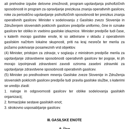
ali prehodne izgube delovne zmožnosti, program ugotavljanja psihofizičnih
sposobnosti in program za opravljanje preizkusa znanja operativnih gasilcev,
roke za periodično ugotavljanje psihofizičnih sposobnosti ter preizkus znanja
operativnih gasilcev. Minister v sodelovanju z Gasilsko zvezo Slovenije in
Združenjem slovenskih poklicnih gasilcev predpiše uniformo, čine in oznake
gasilcev ter obliko in vsebino gasilske izkaznice. Minister predpiše tudi čase,
v katerih morajo gasilske enote, ki so aktivirane v skladu z operativnim
gasilskim načrtom lokalne skupnosti, priti na kraj nesreče ter merila za
požarno pokrivanje posameznih vrst objektov.
(4) Minister, pristojen za zdravje, v soglasju z ministrom predpiše merila za
ugotavljanje zdravstvene sposobnosti operativnih gasilcev ter pogoje, ki jih
morajo izpolnjevati zdravstveni zavodi oziroma zasebni zdravniki za
ugotavljanje zdravstvene sposobnosti operativnih gasilcev.
(5) Minister po predhodnem mnenju Gasilske zveze Slovenije in Združenja
slovenskih poklicnih gasilcev predpiše tudi pravila gasilske službe, s katerimi
se uredijo zlasti:
1. naloge in odgovornosti gasilcev ter oblike sodelovanja gasilskih
organizacij;
2. formacijske sestave gasilskih enot;
3. strokovno usposabljanje gasilcev.
III. GASILSKE ENOTE