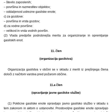
– število zaposlenih;
– površina in razmestitev objektov;
– oddaljenost ustrezne gasilske enote;
c) za gozdove:
– površina in vrsta gozdov;
d) za vodne površine:
– velikost in vrsta vodnih površin.
(2) Vlada predpiše podrobnejša merila za organiziranje in opremljanje
gasilskih enot.
11. člen
(organizacija gasilstva)
Organizacija gasilstva v občini se v skladu z merili iz prejšnjega člena
določi z načrtom varstva pred požarom občine.
11.a člen
(opravljanje javne gasilske službe)
(1) Poklicne gasilske enote opravljajo javno gasilsko službo v skladu s
tem zakonom in aktom o ustanovitvi. Prostovoljne gasilske enote opravljajo