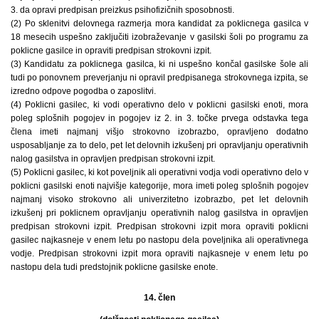
3. da opravi predpisan preizkus psihofizičnih sposobnosti.
(2) Po sklenitvi delovnega razmerja mora kandidat za poklicnega gasilca v
18 mesecih uspešno zaključiti izobraževanje v gasilski šoli po programu za
poklicne gasilce in opraviti predpisan strokovni izpit.
(3) Kandidatu za poklicnega gasilca, ki ni uspešno končal gasilske šole ali
tudi po ponovnem preverjanju ni opravil predpisanega strokovnega izpita, se
izredno odpove pogodba o zaposlitvi.
(4) Poklicni gasilec, ki vodi operativno delo v poklicni gasilski enoti, mora
poleg splošnih pogojev in pogojev iz 2. in 3. točke prvega odstavka tega
člena imeti najmanj višjo strokovno izobrazbo, opravljeno dodatno
usposabljanje za to delo, pet let delovnih izkušenj pri opravljanju operativnih
nalog gasilstva in opravljen predpisan strokovni izpit.
(5) Poklicni gasilec, ki kot poveljnik ali operativni vodja vodi operativno delo v
poklicni gasilski enoti najvišje kategorije, mora imeti poleg splošnih pogojev
najmanj visoko strokovno ali univerzitetno izobrazbo, pet let delovnih
izkušenj pri poklicnem opravljanju operativnih nalog gasilstva in opravljen
predpisan strokovni izpit. Predpisan strokovni izpit mora opraviti poklicni
gasilec najkasneje v enem letu po nastopu dela poveljnika ali operativnega
vodje. Predpisan strokovni izpit mora opraviti najkasneje v enem letu po
nastopu dela tudi predstojnik poklicne gasilske enote.
14. člen