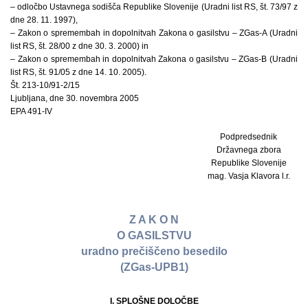
– odločbo Ustavnega sodišča Republike Slovenije (Uradni list RS, št. 73/97 z
dne 28. 11. 1997),
– Zakon o spremembah in dopolnitvah Zakona o gasilstvu – ZGas-A (Uradni
list RS, št. 28/00 z dne 30. 3. 2000) in
– Zakon o spremembah in dopolnitvah Zakona o gasilstvu – ZGas-B (Uradni
list RS, št. 91/05 z dne 14. 10. 2005).
Št. 213-10/91-2/15
Ljubljana, dne 30. novembra 2005
EPA 491-IV
Podpredsednik
Državnega zbora
Republike Slovenije
mag. Vasja Klavora l.r.
Z A K O N
O GASILSTVU
uradno prečiščeno besedilo
(ZGas-UPB1)
I. SPLOŠNE DOLOČBE