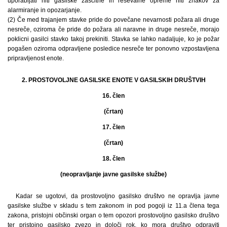
uporabljati niti gasilske zaščitne in reševalne opreme niti znakov za
alarmiranje in opozarjanje.
(2) Če med trajanjem stavke pride do povečane nevarnosti požara ali druge
nesreče, oziroma če pride do požara ali naravne in druge nesreče, morajo
poklicni gasilci stavko takoj prekiniti. Stavka se lahko nadaljuje, ko je požar
pogašen oziroma odpravljene posledice nesreče ter ponovno vzpostavljena
pripravljenost enote.
2. PROSTOVOLJNE GASILSKE ENOTE V GASILSKIH DRUŠTVIH
16. člen
(črtan)
17. člen
(črtan)
18. člen
(neopravljanje javne gasilske službe)
Kadar se ugotovi, da prostovoljno gasilsko društvo ne opravlja javne
gasilske službe v skladu s tem zakonom in pod pogoji iz 11.a člena tega
zakona, pristojni občinski organ o tem opozori prostovoljno gasilsko društvo
ter pristojno gasilsko zvezo in določi rok, ko mora društvo odpraviti