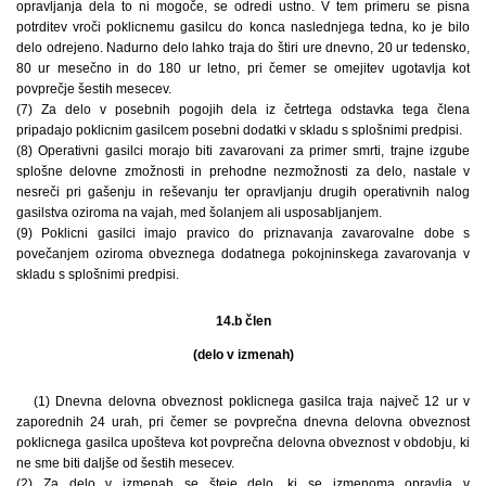
opravljanja dela to ni mogoče, se odredi ustno. V tem primeru se pisna
potrditev vroči poklicnemu gasilcu do konca naslednjega tedna, ko je bilo
delo odrejeno. Nadurno delo lahko traja do štiri ure dnevno, 20 ur tedensko,
80 ur mesečno in do 180 ur letno, pri čemer se omejitev ugotavlja kot
povprečje šestih mesecev.
(7) Za delo v posebnih pogojih dela iz četrtega odstavka tega člena
pripadajo poklicnim gasilcem posebni dodatki v skladu s splošnimi predpisi.
(8) Operativni gasilci morajo biti zavarovani za primer smrti, trajne izgube
splošne delovne zmožnosti in prehodne nezmožnosti za delo, nastale v
nesreči pri gašenju in reševanju ter opravljanju drugih operativnih nalog
gasilstva oziroma na vajah, med šolanjem ali usposabljanjem.
(9) Poklicni gasilci imajo pravico do priznavanja zavarovalne dobe s
povečanjem oziroma obveznega dodatnega pokojninskega zavarovanja v
skladu s splošnimi predpisi.
14.b člen
(delo v izmenah)
(1) Dnevna delovna obveznost poklicnega gasilca traja največ 12 ur v
zaporednih 24 urah, pri čemer se povprečna dnevna delovna obveznost
poklicnega gasilca upošteva kot povprečna delovna obveznost v obdobju, ki
ne sme biti daljše od šestih mesecev.
(2) Za delo v izmenah se šteje delo, ki se izmenoma opravlja v