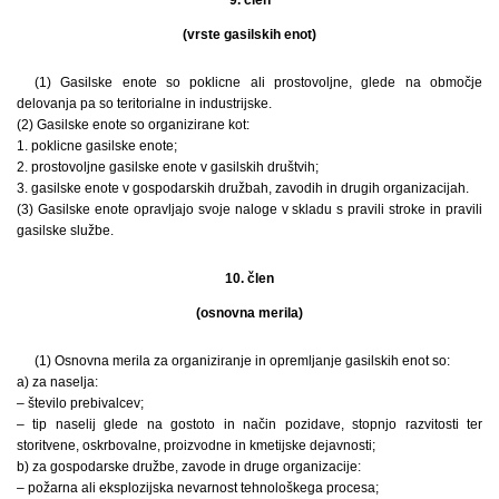
9. člen
(vrste gasilskih enot)
(1) Gasilske enote so poklicne ali prostovoljne, glede na območje
delovanja pa so teritorialne in industrijske.
(2) Gasilske enote so organizirane kot:
1. poklicne gasilske enote;
2. prostovoljne gasilske enote v gasilskih društvih;
3. gasilske enote v gospodarskih družbah, zavodih in drugih organizacijah.
(3) Gasilske enote opravljajo svoje naloge v skladu s pravili stroke in pravili
gasilske službe.
10. člen
(osnovna merila)
(1) Osnovna merila za organiziranje in opremljanje gasilskih enot so:
a) za naselja:
– število prebivalcev;
– tip naselij glede na gostoto in način pozidave, stopnjo razvitosti ter
storitvene, oskrbovalne, proizvodne in kmetijske dejavnosti;
b) za gospodarske družbe, zavode in druge organizacije:
– požarna ali eksplozijska nevarnost tehnološkega procesa;