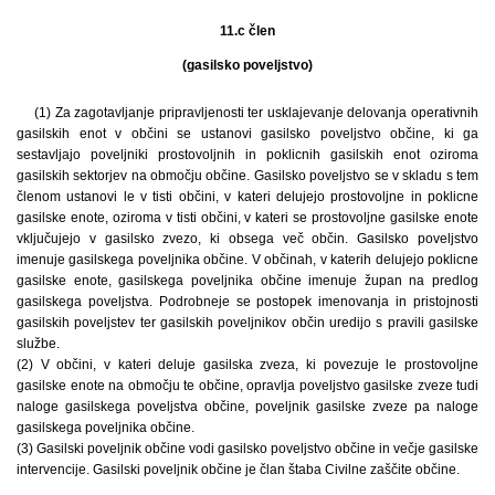
11.c člen
(gasilsko poveljstvo)
(1) Za zagotavljanje pripravljenosti ter usklajevanje delovanja operativnih
gasilskih enot v občini se ustanovi gasilsko poveljstvo občine, ki ga
sestavljajo poveljniki prostovoljnih in poklicnih gasilskih enot oziroma
gasilskih sektorjev na območju občine. Gasilsko poveljstvo se v skladu s tem
členom ustanovi le v tisti občini, v kateri delujejo prostovoljne in poklicne
gasilske enote, oziroma v tisti občini, v kateri se prostovoljne gasilske enote
vključujejo v gasilsko zvezo, ki obsega več občin. Gasilsko poveljstvo
imenuje gasilskega poveljnika občine. V občinah, v katerih delujejo poklicne
gasilske enote, gasilskega poveljnika občine imenuje župan na predlog
gasilskega poveljstva. Podrobneje se postopek imenovanja in pristojnosti
gasilskih poveljstev ter gasilskih poveljnikov občin uredijo s pravili gasilske
službe.
(2) V občini, v kateri deluje gasilska zveza, ki povezuje le prostovoljne
gasilske enote na območju te občine, opravlja poveljstvo gasilske zveze tudi
naloge gasilskega poveljstva občine, poveljnik gasilske zveze pa naloge
gasilskega poveljnika občine.
(3) Gasilski poveljnik občine vodi gasilsko poveljstvo občine in večje gasilske
intervencije. Gasilski poveljnik občine je član štaba Civilne zaščite občine.