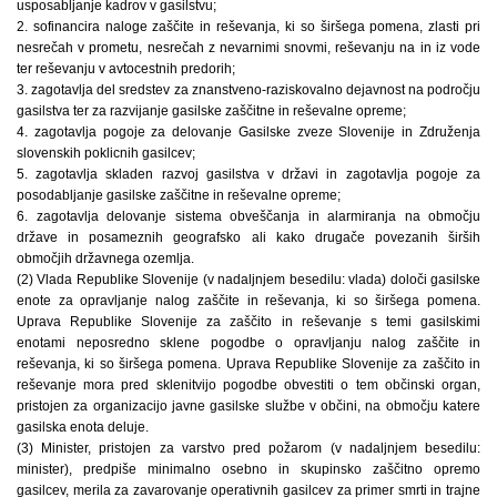
usposabljanje kadrov v gasilstvu;
2. sofinancira naloge zaščite in reševanja, ki so širšega pomena, zlasti pri
nesrečah v prometu, nesrečah z nevarnimi snovmi, reševanju na in iz vode
ter reševanju v avtocestnih predorih;
3. zagotavlja del sredstev za znanstveno-raziskovalno dejavnost na področju
gasilstva ter za razvijanje gasilske zaščitne in reševalne opreme;
4. zagotavlja pogoje za delovanje Gasilske zveze Slovenije in Združenja
slovenskih poklicnih gasilcev;
5. zagotavlja skladen razvoj gasilstva v državi in zagotavlja pogoje za
posodabljanje gasilske zaščitne in reševalne opreme;
6. zagotavlja delovanje sistema obveščanja in alarmiranja na območju
države in posameznih geografsko ali kako drugače povezanih širših
območjih državnega ozemlja.
(2) Vlada Republike Slovenije (v nadaljnjem besedilu: vlada) določi gasilske
enote za opravljanje nalog zaščite in reševanja, ki so širšega pomena.
Uprava Republike Slovenije za zaščito in reševanje s temi gasilskimi
enotami neposredno sklene pogodbe o opravljanju nalog zaščite in
reševanja, ki so širšega pomena. Uprava Republike Slovenije za zaščito in
reševanje mora pred sklenitvijo pogodbe obvestiti o tem občinski organ,
pristojen za organizacijo javne gasilske službe v občini, na območju katere
gasilska enota deluje.
(3) Minister, pristojen za varstvo pred požarom (v nadaljnjem besedilu:
minister), predpiše minimalno osebno in skupinsko zaščitno opremo
gasilcev, merila za zavarovanje operativnih gasilcev za primer smrti in trajne