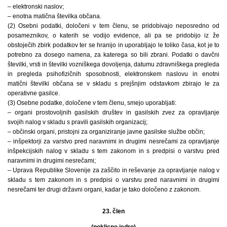
– elektronski naslov;
– enotna matična številka občana.
(2) Osebni podatki, določeni v tem členu, se pridobivajo neposredno od
posameznikov, o katerih se vodijo evidence, ali pa se pridobijo iz že
obstoječih zbirk podatkov ter se hranijo in uporabljajo le toliko časa, kot je to
potrebno za dosego namena, za katerega so bili zbrani. Podatki o davčni
številki, vrsti in številki vozniškega dovoljenja, datumu zdravniškega pregleda
in pregleda psihofizičnih sposobnosti, elektronskem naslovu in enotni
matični številki občana se v skladu s prejšnjim odstavkom zbirajo le za
operativne gasilce.
(3) Osebne podatke, določene v tem členu, smejo uporabljati:
– organi prostovoljnih gasilskih društev in gasilskih zvez za opravljanje
svojih nalog v skladu s pravili gasilskih organizacij;
– občinski organi, pristojni za organiziranje javne gasilske službe občin;
– inšpektorji za varstvo pred naravnimi in drugimi nesrečami za opravljanje
inšpekcijskih nalog v skladu s tem zakonom in s predpisi o varstvu pred
naravnimi in drugimi nesrečami;
– Uprava Republike Slovenije za zaščito in reševanje za opravljanje nalog v
skladu s tem zakonom in s predpisi o varstvu pred naravnimi in drugimi
nesrečami ter drugi državni organi, kadar je tako določeno z zakonom.
23. člen