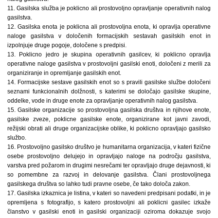
11. Gasilska služba je poklicno ali prostovoljno opravljanje operativnih nalog
gasilstva.
12. Gasilska enota je poklicna ali prostovoljna enota, ki opravlja operativne
naloge gasilstva v določenih formacijskih sestavah gasilskih enot in
izpolnjuje druge pogoje, določene s predpisi.
13. Poklicno jedro je skupina operativnih gasilcev, ki poklicno opravlja
operativne naloge gasilstva v prostovoljni gasilski enoti, določeni z merili za
organiziranje in opremljanje gasilskih enot.
14. Formacijske sestave gasilskih enot so s pravili gasilske službe določeni
seznami funkcionalnih dolžnosti, s katerimi se določajo gasilske skupine,
oddelke, vode in druge enote za opravljanje operativnih nalog gasilstva.
15. Gasilske organizacije so prostovoljna gasilska društva in njihove enote,
gasilske zveze, poklicne gasilske enote, organizirane kot javni zavodi,
režijski obrati ali druge organizacijske oblike, ki poklicno opravljajo gasilsko
službo.
16. Prostovoljno gasilsko društvo je humanitarna organizacija, v kateri fizične
osebe prostovoljno delujejo in opravljajo naloge na področju gasilstva,
varstva pred požarom in drugimi nesrečami ter opravljajo druge dejavnosti, ki
so pomembne za razvoj in delovanje gasilstva. Člani prostovoljnega
gasilskega društva so lahko tudi pravne osebe, če tako določa zakon.
17. Gasilska izkaznica je listina, v kateri so navedeni predpisani podatki, in je
opremljena s fotografijo, s katero prostovoljni ali poklicni gasilec izkaže
članstvo v gasilski enoti in gasilski organizaciji oziroma dokazuje svojo