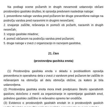
Na podlagi ocene požarnih in drugih nevarnosti ustanovijo občani
prostovoljno gasilsko društvo, ki opravlja predvsem naslednje naloge:
1. preventivne naloge varstva pred požarom ter druge preventivne naloge na
področju varstva pred naravnimi in drugimi nesrečami;
2. izvajanje zaščite, reševanja in pomoči ob požarih, naravnih in drugih
nesrečah;
3. vzgojo gasilske mladine;
4. pomoč občanom na področju varstva pred požarom;
5. druge naloge v zvezi z organizacijo in razvojem gasilstva.
21. člen
(prostovoljna gasilska enota)
(1) Prostovoljna gasilska enota v skladu s pooblastilom opravlja
preventivna in operativna dela v zvezi z varstvom pred požarom ter zaščito in
reševanjem na območju ali delu območja občine, za katero je bila
ustanovljena.
(2) Prostovoljna gasilska enota mora imeti predpisano število operativnih
gasilcev, določeno z merili za organiziranje in opremljanje gasilskih enot,
potrebno gasilsko zaščitno in reševalno opremo ter orodišče.
(3) Evidenco o prostovoljnih gasilskih enotah in o prostovoljnih gasilcih