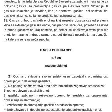
identiteto, ter jo izda Uprava Republike Slovenije za zaščito in reševanje za
poklicne gasilce, za prostovoljne gasilce pa Gasilska zveza Slovenije. Iz
gasilske izkaznice je razvidno, kdo je operativni gasilec. Kot sestavni del
gasilske izkaznice se lahko predpiše tudi ustrezna oznaka.
18. Čas za prihod gasilskih enot na kraj nesreče obsega čas od prejema
klica za aktiviranje gasilske enote, čas prenosa klica, čas, potreben za izvoz
in prihod gasilcev na kraj nesreče, pri čemer se upoštevajo vrsta gasilske
enote ter naravne in druge razmere na poti do kraja nesreče ter na območju,
na katerem se je nesreča zgodila.
II. NOSILCI IN NALOGE
6. člen
(naloge občine)
(1) Občina v skladu s svojimi pristojnostmi zagotavlja organiziranost,
opremljanje in delovanje gasilstva.
(2) Na podlagi načrta varstva pred požarom občina zagotavlja sredstva za:
1. redno delovanje gasilskih enot;
2. gasilsko zaščitno in reševalno opremo ter sredstva za opazovanje,
obveščanje in alarmiranje;
3. vzdrževanje in obnavljanje gasilskih sredstev in ­opreme;
4. izobraževanje in dopolnilno usposabljanje pripadnikov gasilskih enot;