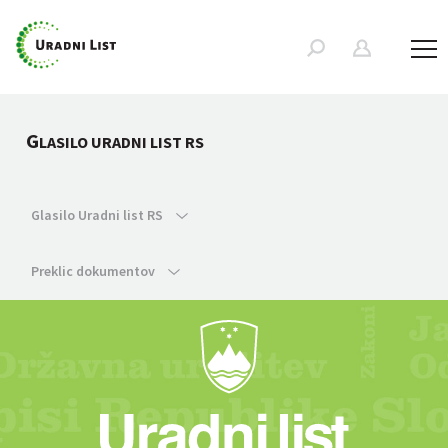
G
LASILO URADNI LIST RS
Glasilo Uradni list RS
Preklic dokumentov