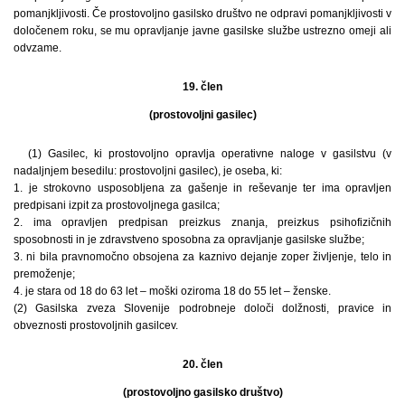
pomanjkljivosti. Če prostovoljno gasilsko društvo ne odpravi pomanjkljivosti v
določenem roku, se mu opravljanje javne gasilske službe ustrezno omeji ali
odvzame.
19. člen
(prostovoljni gasilec)
(1) Gasilec, ki prostovoljno opravlja operativne naloge v gasilstvu (v
nadaljnjem besedilu: prostovoljni gasilec), je oseba, ki:
1. je strokovno usposobljena za gašenje in reševanje ter ima opravljen
predpisani izpit za prostovoljnega gasilca;
2. ima opravljen predpisan preizkus znanja, preizkus psihofizičnih
sposobnosti in je zdravstveno sposobna za opravljanje gasilske službe;
3. ni bila pravnomočno obsojena za kaznivo dejanje zoper življenje, telo in
premoženje;
4. je stara od 18 do 63 let – moški oziroma 18 do 55 let – ženske.
(2) Gasilska zveza Slovenije podrobneje določi dolžnosti, pravice in
obveznosti prostovoljnih gasilcev.
20. člen
(prostovoljno gasilsko društvo)