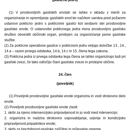
(poklicno jedro)
(1) V prostovoljnih gasilskih enotah se lahko v skladu z merili za
organiziranje in opremljanje gasilskih enot ter načrtom varstva pred požarom
ustanovi poklicno jedro s poklicnimi gasilci kot sestavni del prostovoljne
gasilske enote. O ustanovitvi poklicnega jedra mora prostovoljno gasilsko
društvo obvestiti občinski organ, pristojen za organiziranje javne gasilske
službe.
(2) Za poklicne operativne gasilce v poklicnem jedru veljajo določbe 13., 14.,
14.a – razen prvega odstavka, 14.b, 14.c in 15. člena tega zakona.
(3) Poklicna jedra iz prvega odstavka tega člena se lahko organizirajo tudi pri
gasilski zvezi, če tako odločijo člani gasilske zveze in pristojne občine.
24. člen
(poveljnik)
(1) Poveljnik prostovoljne gasilske enote organizira in vodi strokovno delo
enote.
(2) Poveljnik prostovoljne gasilske enote zlasti:
1. skrbi za njeno intervencijsko pripravljenost in jo vodi med intervencijo;
2. organizira in nadzira strokovno usposabljanje, urjenje in kondicijsko
pripravljenost pripadnikov enote;
3. skrbi za brezhibnost gasilske zaščitne in reševalne opreme.