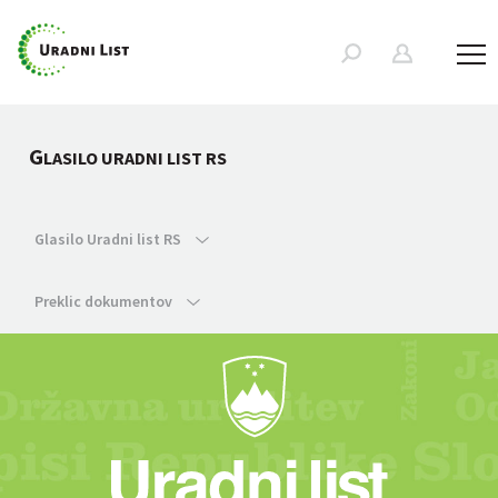
G
LASILO URADNI LIST RS
Glasilo Uradni list RS
Preklic dokumentov