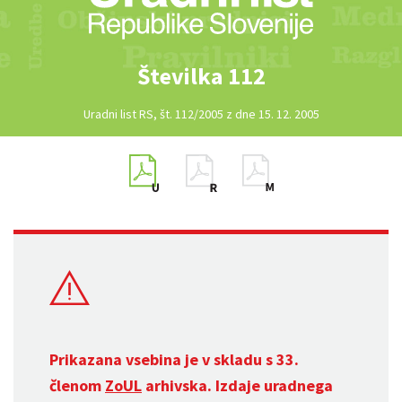
Številka 112
Uradni list RS, št. 112/2005 z dne 15. 12. 2005
Prikazana vsebina je v skladu s 33.
členom
ZoUL
arhivska. Izdaje uradnega