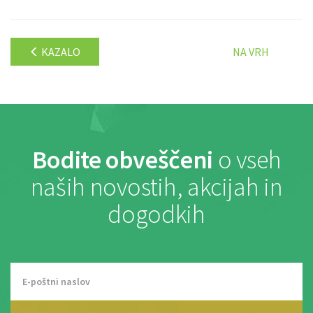
KAZALO
NA VRH
Bodite obveščeni
o vseh
naših novostih, akcijah in
dogodkih