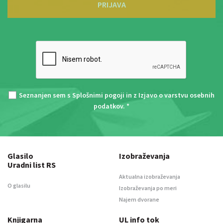
PRIJAVA
Seznanjen sem s
Splošnimi pogoji
in z
Izjavo o varstvu osebnih
podatkov
. *
Glasilo
Izobraževanja
Uradni list RS
Aktualna izobraževanja
O glasilu
Izobraževanja po meri
Najem dvorane
Knjigarna
UL info tok