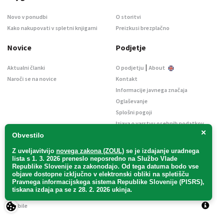
Novo v ponudbi
O storitvi
Kako nakupovati v spletni knjigarni
Preizkusi brezplačno
Novice
Podjetje
|
Aktualni članki
O podjetju
About
Naroči se na novice
Kontakt
Informacije javnega značaja
Oglaševanje
Splošni pogoji
Izjava o varstvu osebnih podatkov
×
E-dražbe
Obvestilo
Z uveljavitvijo
novega zakona (ZOUL)
se je
izdajanje uradnega
lista s 1. 3. 2026 preneslo
neposredno
na Službo Vlade
Republike Slovenije za zakonodajo
. Od tega datuma bodo vse
objave dostopne izključno v elektronski obliki na spletišču
Pravnega informacijskega sistema Republike Slovenije (PISRS),
Uradni list d. o. o. – v likvidaciji / Vse pravice pridržane.
tiskana izdaja pa se z 28. 2. 2026 ukinja.
Pravna obvestila
/
Piškotki
/ Avtorji:
TriTim spletna agencija
v sodelovanju z
2Mobile