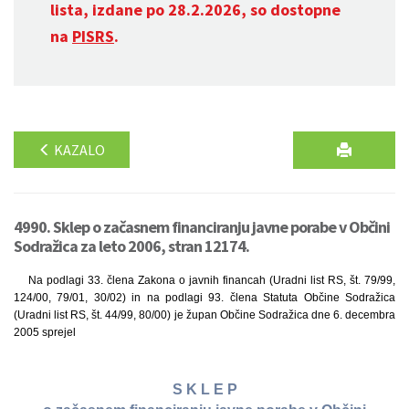
lista, izdane po 28.2.2026, so dostopne
na
PISRS
.
KAZALO
4990. Sklep o začasnem financiranju javne porabe v Občini
Sodražica za leto 2006, stran 12174.
Na podlagi 33. člena Zakona o javnih financah (Uradni list RS, št. 79/99,
124/00, 79/01, 30/02) in na podlagi 93. člena Statuta Občine Sodražica
(Uradni list RS, št. 44/99, 80/00) je župan Občine Sodražica dne 6. decembra
2005 sprejel
S K L E P