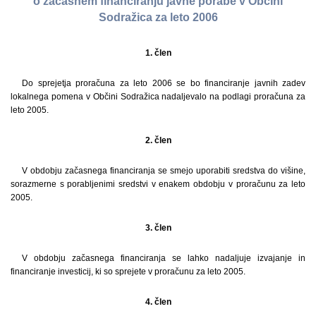
o začasnem financiranju javne porabe v Občini
Sodražica za leto 2006
1. člen
Do sprejetja proračuna za leto 2006 se bo financiranje javnih zadev
lokalnega pomena v Občini Sodražica nadaljevalo na podlagi proračuna za
leto 2005.
2. člen
V obdobju začasnega financiranja se smejo uporabiti sredstva do višine,
sorazmerne s porabljenimi sredstvi v enakem obdobju v proračunu za leto
2005.
3. člen
V obdobju začasnega financiranja se lahko nadaljuje izvajanje in
financiranje investicij, ki so sprejete v proračunu za leto 2005.
4. člen