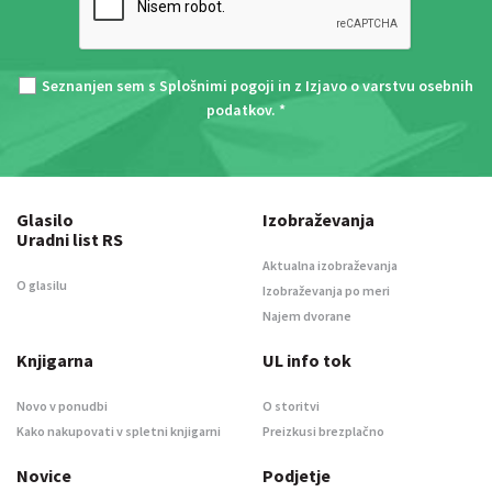
Seznanjen sem s
Splošnimi pogoji
in z
Izjavo o varstvu osebnih
podatkov
. *
Glasilo
Izobraževanja
Uradni list RS
Aktualna izobraževanja
O glasilu
Izobraževanja po meri
Najem dvorane
Knjigarna
UL info tok
Novo v ponudbi
O storitvi
Kako nakupovati v spletni knjigarni
Preizkusi brezplačno
Novice
Podjetje