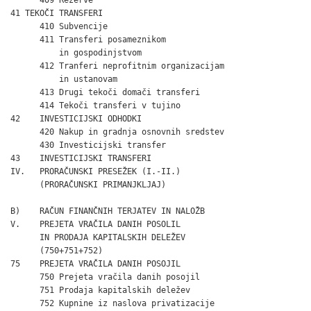
41 TEKOČI TRANSFERI                                           
      410 Subvencije                                          
      411 Transferi posameznikom

          in gospodinjstvom                                   
      412 Tranferi neprofitnim organizacijam

          in ustanovam                                        
      413 Drugi tekoči domači transferi                       
      414 Tekoči transferi v tujino                           
42    INVESTICIJSKI ODHODKI                                   
      420 Nakup in gradnja osnovnih sredstev                  
      430 Investicijski transfer                              
43    INVESTICIJSKI TRANSFERI                                 
IV.   PRORAČUNSKI PRESEŽEK (I.-II.)                           
      (PRORAČUNSKI PRIMANJKLJAJ)                              
B)    RAČUN FINANČNIH TERJATEV IN NALOŽB

V.    PREJETA VRAČILA DANIH POSOLIL

      IN PRODAJA KAPITALSKIH DELEŽEV

      (750+751+752)                                           
75    PREJETA VRAČILA DANIH POSOJIL                           
      750 Prejeta vračila danih posojil                       
      751 Prodaja kapitalskih deležev                         
      752 Kupnine iz naslova privatizacije                    