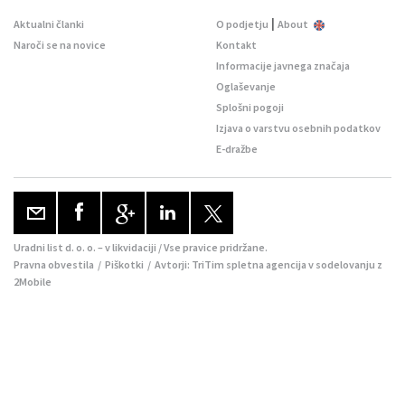
|
Aktualni članki
O podjetju
About
Naroči se na novice
Kontakt
Informacije javnega značaja
Oglaševanje
Splošni pogoji
Izjava o varstvu osebnih podatkov
E-dražbe
Uradni list d. o. o. – v likvidaciji / Vse pravice pridržane.
Pravna obvestila
/
Piškotki
/ Avtorji:
TriTim spletna agencija
v sodelovanju z
2Mobile