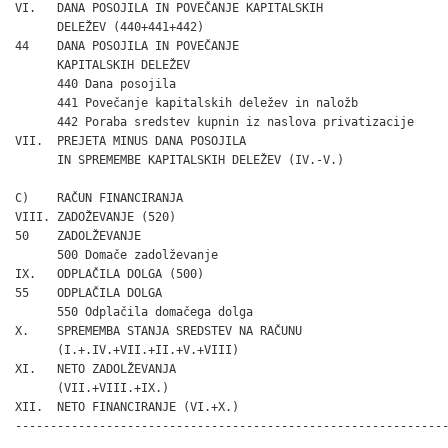
VI.   DANA POSOJILA IN POVEČANJE KAPITALSKIH

      DELEŽEV (440+441+442)                                   
44    DANA POSOJILA IN POVEČANJE

      KAPITALSKIH DELEŽEV                                     
      440 Dana posojila                                       
      441 Povečanje kapitalskih deležev in naložb             
      442 Poraba sredstev kupnin iz naslova privatizacije     
VII.  PREJETA MINUS DANA POSOJILA

      IN SPREMEMBE KAPITALSKIH DELEŽEV (IV.-V.)

C)    RAČUN FINANCIRANJA

VIII. ZADOŽEVANJE (520)                                       
50    ZADOLŽEVANJE                                            
      500 Domače zadolževanje                                 
IX.   ODPLAČILA DOLGA (500)                                   
55    ODPLAČILA DOLGA                                         
      550 Odplačila domačega dolga                            
X.    SPREMEMBA STANJA SREDSTEV NA RAČUNU                     
      (I.+.IV.+VII.+II.+V.+VIII)

XI.   NETO ZADOLŽEVANJA                                       
      (VII.+VIII.+IX.)

XII.  NETO FINANCIRANJE (VI.+X.)                              
-------------------------------------------------------------