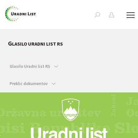
G
LASILO URADNI LIST RS
Glasilo Uradni list RS
Preklic dokumentov