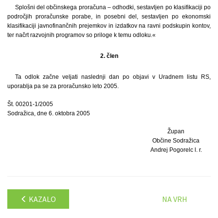
Splošni del občinskega proračuna – odhodki, sestavljen po klasifikaciji po
področjih proračunske porabe, in posebni del, sestavljen po ekonomski
klasifikaciji javnofinančnih prejemkov in izdatkov na ravni podskupin kontov,
ter načrt razvojnih programov so priloge k temu odloku.«
2. člen
Ta odlok začne veljati naslednji dan po objavi v Uradnem listu RS,
uporablja pa se za proračunsko leto 2005.
Št. 00201-1/2005
Sodražica, dne 6. oktobra 2005
Župan
Občine Sodražica
Andrej Pogorelc l. r.
KAZALO
NA VRH