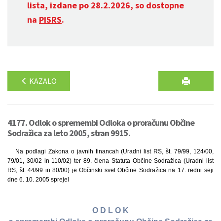
lista, izdane po 28.2.2026, so dostopne
na
PISRS
.
KAZALO
4177. Odlok o spremembi Odloka o proračunu Občine
Sodražica za leto 2005, stran 9915.
Na podlagi Zakona o javnih financah (Uradni list RS, št. 79/99, 124/00,
79/01, 30/02 in 110/02) ter 89. člena Statuta Občine Sodražica (Uradni list
RS, št. 44/99 in 80/00) je Občinski svet Občine Sodražica na 17. redni seji
dne 6. 10. 2005 sprejel
O D L O K