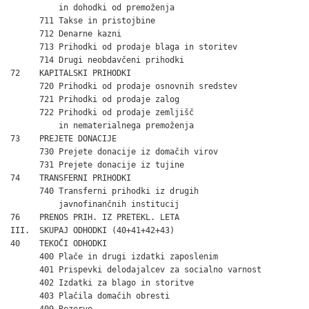
          in dohodki od premoženja                            
      711 Takse in pristojbine                                
      712 Denarne kazni                                       
      713 Prihodki od prodaje blaga in storitev               
      714 Drugi neobdavčeni prihodki                          
72    KAPITALSKI PRIHODKI                                     
      720 Prihodki od prodaje osnovnih sredstev               
      721 Prihodki od prodaje zalog                           
      722 Prihodki od prodaje zemljišč

          in nematerialnega premoženja                        
73    PREJETE DONACIJE                                        
      730 Prejete donacije iz domačih virov                   
      731 Prejete donacije iz tujine                          
74    TRANSFERNI PRIHODKI                                     
      740 Transferni prihodki iz drugih

          javnofinančnih institucij                           
76    PRENOS PRIH. IZ PRETEKL. LETA                           
III.  SKUPAJ ODHODKI (40+41+42+43)                            
40    TEKOČI ODHODKI                                          
      400 Plače in drugi izdatki zaposlenim                   
      401 Prispevki delodajalcev za socialno varnost          
      402 Izdatki za blago in storitve                        
      403 Plačila domačih obresti                             
      409 Rezerve                                             