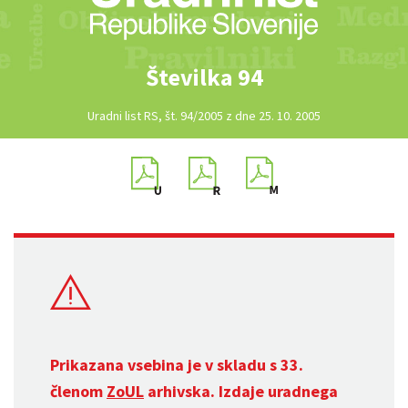
Številka 94
Uradni list RS, št. 94/2005 z dne 25. 10. 2005
Prikazana vsebina je v skladu s 33.
členom
ZoUL
arhivska. Izdaje uradnega