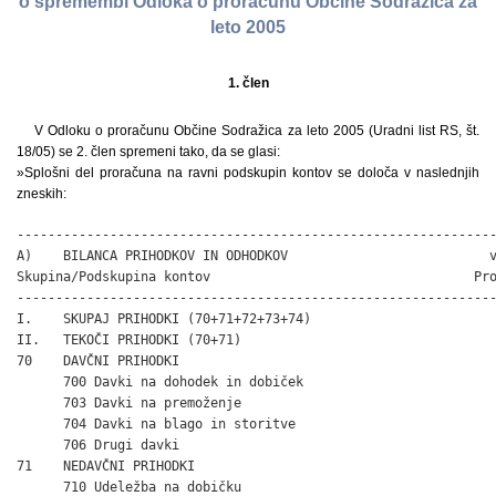
o spremembi Odloka o proračunu Občine Sodražica za
leto 2005
1. člen
V Odloku o proračunu Občine Sodražica za leto 2005 (Uradni list RS, št.
18/05) se 2. člen spremeni tako, da se glasi:
»Splošni del proračuna na ravni podskupin kontov se določa v naslednjih
zneskih:
--------------------------------------------------------------
A)    BILANCA PRIHODKOV IN ODHODKOV                          v
Skupina/Podskupina kontov                                  Pro
--------------------------------------------------------------
I.    SKUPAJ PRIHODKI (70+71+72+73+74)                        
II.   TEKOČI PRIHODKI (70+71)                                 
70    DAVČNI PRIHODKI                                         
      700 Davki na dohodek in dobiček                         
      703 Davki na premoženje                                 
      704 Davki na blago in storitve                          
      706 Drugi davki                                         
71    NEDAVČNI PRIHODKI                                       
      710 Udeležba na dobičku
