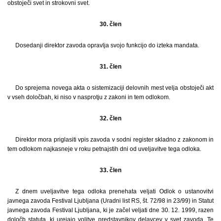
obstoječi svet in strokovni svet.
30. člen
Dosedanji direktor zavoda opravlja svojo funkcijo do izteka mandata.
31. člen
Do sprejema novega akta o sistemizaciji delovnih mest velja obstoječi akt
v vseh določbah, ki niso v nasprotju z zakoni in tem odlokom.
32. člen
Direktor mora priglasiti vpis zavoda v sodni register skladno z zakonom in
tem odlokom najkasneje v roku petnajstih dni od uveljavitve tega odloka.
33. člen
Z dnem uveljavitve tega odloka prenehata veljati Odlok o ustanovitvi
javnega zavoda Festival Ljubljana (Uradni list RS, št. 72/98 in 23/99) in Statut
javnega zavoda Festival Ljubljana, ki je začel veljati dne 30. 12. 1999, razen
določb statuta, ki urejajo volitve predstavnikov delavcev v svet zavoda. Te