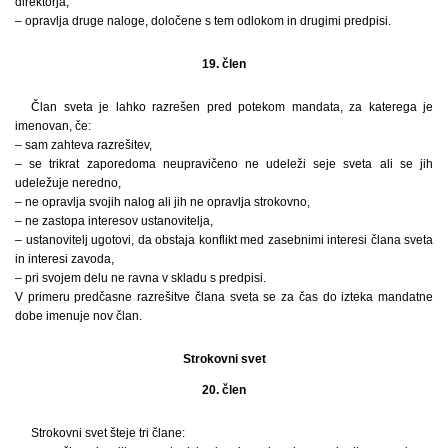
direktorja,
– opravlja druge naloge, določene s tem odlokom in drugimi predpisi.
19. člen
Član sveta je lahko razrešen pred potekom mandata, za katerega je
imenovan, če:
– sam zahteva razrešitev,
– se trikrat zaporedoma neupravičeno ne udeleži seje sveta ali se jih
udeležuje neredno,
– ne opravlja svojih nalog ali jih ne opravlja strokovno,
– ne zastopa interesov ustanovitelja,
– ustanovitelj ugotovi, da obstaja konflikt med zasebnimi interesi člana sveta
in interesi zavoda,
– pri svojem delu ne ravna v skladu s predpisi.
V primeru predčasne razrešitve člana sveta se za čas do izteka mandatne
dobe imenuje nov član.
Strokovni svet
20. člen
Strokovni svet šteje tri člane: