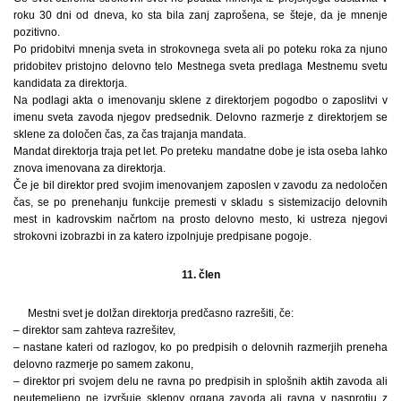
roku 30 dni od dneva, ko sta bila zanj zaprošena, se šteje, da je mnenje
pozitivno.
Po pridobitvi mnenja sveta in strokovnega sveta ali po poteku roka za njuno
pridobitev pristojno delovno telo Mestnega sveta predlaga Mestnemu svetu
kandidata za direktorja.
Na podlagi akta o imenovanju sklene z direktorjem pogodbo o zaposlitvi v
imenu sveta zavoda njegov predsednik. Delovno razmerje z direktorjem se
sklene za določen čas, za čas trajanja mandata.
Mandat direktorja traja pet let. Po preteku mandatne dobe je ista oseba lahko
znova imenovana za direktorja.
Če je bil direktor pred svojim imenovanjem zaposlen v zavodu za nedoločen
čas, se po prenehanju funkcije premesti v skladu s sistemizacijo delovnih
mest in kadrovskim načrtom na prosto delovno mesto, ki ustreza njegovi
strokovni izobrazbi in za katero izpolnjuje predpisane pogoje.
11. člen
Mestni svet je dolžan direktorja predčasno razrešiti, če:
– direktor sam zahteva razrešitev,
– nastane kateri od razlogov, ko po predpisih o delovnih razmerjih preneha
delovno razmerje po samem zakonu,
– direktor pri svojem delu ne ravna po predpisih in splošnih aktih zavoda ali
neutemeljeno ne izvršuje sklepov organa zavoda ali ravna v nasprotju z