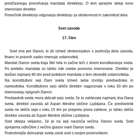
predčasnega prenehanja mandata direktorju. O tem sprejme sklep novo
imenovani direktor.
Pomočnik direktorja odgovarja direktorju za strokovnost in zakonitost dela.
Svet zavoda
17. člen
Svet ima pet članov, ki jih izmed strokovnjakov s področja dela zavoda,
financ in pravnih zadev imenuje ustanovitelj.
Mandat članov sveta traja štiri leta in začne teči z dnem konstituiranja sveta.
Po preteku mandata so lahko iste osebe ponovno imenovane. Direktor je
dolžan najmanj 90 dni pred potekom mandata o tem obvestiti ustanovitelja.
Na konstitutivni seji člani sveta izmed sebe izvolijo predsednika in
namestnika. Konstitutivno sejo skliče direktor najpozneje v roku 30 dni po
imenovanju njegovih članov.
Predsednik sveta mora sklicati sejo sveta, če to zahtevata najmanj dva člana
sveta, direktor zavoda ali župan Mestne občine Ljubljana. Če predsednik
sveta ne skliče seje v roku 15 dni po prejemu pisne zahteve, jo lahko skliče
direktor zavoda ali župan Mestne občine Ljubljana.
Svet sklepa veljavno, če je na seji navzoča večina članov sveta. Svet
sprejema odločitve z večino glasov vseh članov sveta.
Podrobnejše delovanje sveta uredi svet s svojim poslovnikom.