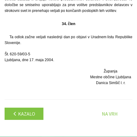
določbe se smiselno uporabljajo za prve volitve predstavnikov delavcev v
strokovni svet in prenehajo veljati po končanih postopkih teh volitev.
34. člen
Ta odlok začne veljati naslednji dan po objavi v Uradnem listu Republike
Slovenije.
Št. 620-59/03-5
Ljubljana, dne 17. maja 2004.
Županja
Mestne občine Ljubljana
Danica Simšič l. r.
KAZALO
NA VRH