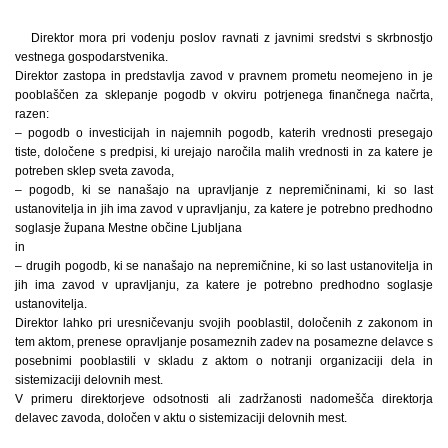
Direktor mora pri vodenju poslov ravnati z javnimi sredstvi s skrbnostjo
vestnega gospodarstvenika.
Direktor zastopa in predstavlja zavod v pravnem prometu neomejeno in je
pooblaščen za sklepanje pogodb v okviru potrjenega finančnega načrta,
razen:
– pogodb o investicijah in najemnih pogodb, katerih vrednosti presegajo
tiste, določene s predpisi, ki urejajo naročila malih vrednosti in za katere je
potreben sklep sveta zavoda,
– pogodb, ki se nanašajo na upravljanje z nepremičninami, ki so last
ustanovitelja in jih ima zavod v upravljanju, za katere je potrebno predhodno
soglasje župana Mestne občine Ljubljana
in
– drugih pogodb, ki se nanašajo na nepremičnine, ki so last ustanovitelja in
jih ima zavod v upravljanju, za katere je potrebno predhodno soglasje
ustanovitelja.
Direktor lahko pri uresničevanju svojih pooblastil, določenih z zakonom in
tem aktom, prenese opravljanje posameznih zadev na posamezne delavce s
posebnimi pooblastili v skladu z aktom o notranji organizaciji dela in
sistemizaciji delovnih mest.
V primeru direktorjeve odsotnosti ali zadržanosti nadomešča direktorja
delavec zavoda, določen v aktu o sistemizaciji delovnih mest.