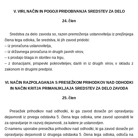
V. VIRI, NAČIN IN POGOJI PRIDOBIVANJA SREDSTEV ZA DELO
24. člen
Sredstva za delo zavoda so, razen premoženja ustanovitelja iz prejšnjega
člena tega odloka, še sredstva, ki jih zavod pridobi:
– iz proračuna ustanovitelja,
– iz državnega proračuna in drugih javnih virov,
– s prodajo blaga in storitev na trgu,
– z donacijami, prispevki pokroviteljev, darili in iz drugih virov, v skladu z
zakonom in drugimi predpisi.
VI. NAČIN RAZPOLAGANJA S PRESEŽKOM PRIHODKOV NAD ODHODKI
IN NAČIN KRITJA PRIMANJKLJAJA SREDSTEV ZA DELO ZAVODA
25. člen
Presežek prihodkov nad odhodki, ki ga zavod doseže pri opravljanju
dejavnosti iz prvega odstavka 5. člena tega odloka, sme zavod uporabiti le
za opravljanje in razvoj dejavnosti, za katere je ustanovljen.
O namenu uporabe presežka prihodkov nad odhodki, ki ga zavod doseže pri
opravljanju dejavnosti iz drugega odstavka 5. člena tega odloka, odloča na