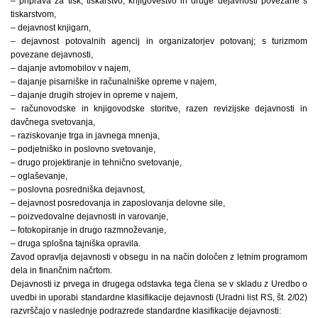
– priprava za tisk, tiskarstvo, knjigoveštvo in druge dejavnosti povezane s
tiskarstvom,
– dejavnost knjigarn,
– dejavnost potovalnih agencij in organizatorjev potovanj; s turizmom
povezane dejavnosti,
– dajanje avtomobilov v najem,
– dajanje pisarniške in računalniške opreme v najem,
– dajanje drugih strojev in opreme v najem,
– računovodske in knjigovodske storitve, razen revizijske dejavnosti in
davčnega svetovanja,
– raziskovanje trga in javnega mnenja,
– podjetniško in poslovno svetovanje,
– drugo projektiranje in tehnično svetovanje,
– oglaševanje,
– poslovna posredniška dejavnost,
– dejavnost posredovanja in zaposlovanja delovne sile,
– poizvedovalne dejavnosti in varovanje,
– fotokopiranje in drugo razmnoževanje,
– druga splošna tajniška opravila.
Zavod opravlja dejavnosti v obsegu in na način določen z letnim programom
dela in finančnim načrtom.
Dejavnosti iz prvega in drugega odstavka tega člena se v skladu z Uredbo o
uvedbi in uporabi standardne klasifikacije dejavnosti (Uradni list RS, št. 2/02)
razvrščajo v naslednje podrazrede standardne klasifikacije dejavnosti: