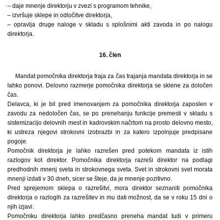
– daje mnenje direktorju v zvezi s programom tehnike,
– izvršuje sklepe in odločitve direktorja,
– opravlja druge naloge v skladu s splošnimi akti zavoda in po nalogu
direktorja.
16. člen
Mandat pomočnika direktorja traja za čas trajanja mandata direktorja in se
lahko ponovi. Delovno razmerje pomočnika direktorja se sklene za določen
čas.
Delavca, ki je bil pred imenovanjem za pomočnika direktorja zaposlen v
zavodu za nedoločen čas, se po prenehanju funkcije premesti v skladu s
sistemizacijo delovnih mest in kadrovskim načrtom na prosto delovno mesto,
ki ustreza njegovi strokovni izobrazbi in za katero izpolnjuje predpisane
pogoje.
Pomočnik direktorja je lahko razrešen pred potekom mandata iz istih
razlogov kot direktor. Pomočnika direktorja razreši direktor na podlagi
predhodnih mnenj sveta in strokovnega sveta. Svet in strokovni svet morata
mnenji izdati v 30 dneh, sicer se šteje, da je mnenje pozitivno.
Pred sprejemom sklepa o razrešitvi, mora direktor seznaniti pomočnika
direktorja o razlogih za razrešitev in mu dati možnost, da se v roku 15 dni o
njih izjavi.
Pomočniku direktorja lahko predčasno preneha mandat tudi v primeru