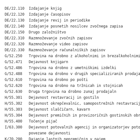
DE/22.110  Izdajanje knjig

DE/22.120  Izdajanje časopisov

DE/22.130  Izdajanje revij in periodike

DE/22.140  Izdajanje posnetih nosilcev zvočnega zapisa

DE/22.150  Drugo založništvo

DE/22.310  Razmnoževanje zvočnih zapisov

DE/22.320  Razmnoževanje video zapisov

DE/22.330  Razmnoževanje računalniških zapisov

G/52.250   Trgovina na drobno z alkoholnimi in brezalkoholnimi
G/52.471   Dejavnost knjigarn

G/52.486   Trgovina na drobno z umetniškimi izdelki

G/52.488   Trgovina na drobno v drugih specializiranih prodaja
G/52.610   Trgovina na drobno po pošti

G/52.620   Trgovina na drobno na tržnicah in stojnicah

G/52.630   Druga trgovina na drobno zunaj prodajaln

H/55.301   Dejavnost restavracij in gostiln

H/55.302   Dejavnost okrepčevalnic, samopostrežnih restavracij
H/55.303   Dejavnost slaščičarn, kavarn

H/55.304   Dejavnost premičnih in provizoričnih gostinskih obr
H/55.400   Točenje pijač

I/63.300   Dejavnost potovalnih agencij in organizatorjev poto
           povezane dejavnosti

K/70.200   Dajanje lastnih nepremičnin v najem
