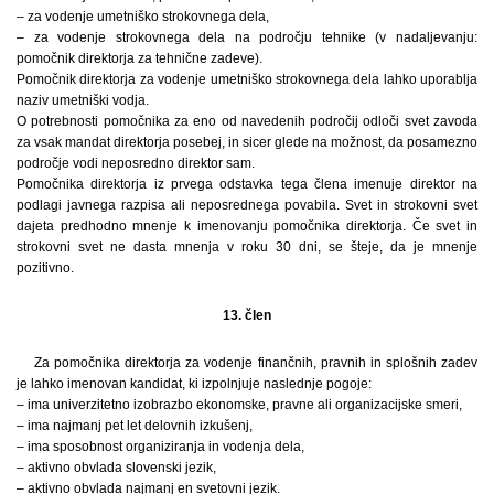
– za vodenje umetniško strokovnega dela,
– za vodenje strokovnega dela na področju tehnike (v nadaljevanju:
pomočnik direktorja za tehnične zadeve).
Pomočnik direktorja za vodenje umetniško strokovnega dela lahko uporablja
naziv umetniški vodja.
O potrebnosti pomočnika za eno od navedenih področij odloči svet zavoda
za vsak mandat direktorja posebej, in sicer glede na možnost, da posamezno
področje vodi neposredno direktor sam.
Pomočnika direktorja iz prvega odstavka tega člena imenuje direktor na
podlagi javnega razpisa ali neposrednega povabila. Svet in strokovni svet
dajeta predhodno mnenje k imenovanju pomočnika direktorja. Če svet in
strokovni svet ne dasta mnenja v roku 30 dni, se šteje, da je mnenje
pozitivno.
13. člen
Za pomočnika direktorja za vodenje finančnih, pravnih in splošnih zadev
je lahko imenovan kandidat, ki izpolnjuje naslednje pogoje:
– ima univerzitetno izobrazbo ekonomske, pravne ali organizacijske smeri,
– ima najmanj pet let delovnih izkušenj,
– ima sposobnost organiziranja in vodenja dela,
– aktivno obvlada slovenski jezik,
– aktivno obvlada najmanj en svetovni jezik.