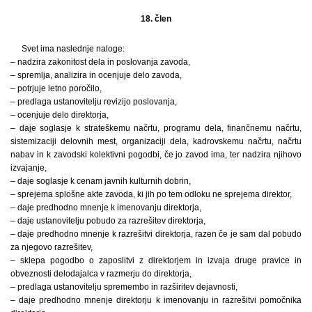
18. člen
Svet ima naslednje naloge:
– nadzira zakonitost dela in poslovanja zavoda,
– spremlja, analizira in ocenjuje delo zavoda,
– potrjuje letno poročilo,
– predlaga ustanovitelju revizijo poslovanja,
– ocenjuje delo direktorja,
– daje soglasje k strateškemu načrtu, programu dela, finančnemu načrtu,
sistemizaciji delovnih mest, organizaciji dela, kadrovskemu načrtu, načrtu
nabav in k zavodski kolektivni pogodbi, če jo zavod ima, ter nadzira njihovo
izvajanje,
– daje soglasje k cenam javnih kulturnih dobrin,
– sprejema splošne akte zavoda, ki jih po tem odloku ne sprejema direktor,
– daje predhodno mnenje k imenovanju direktorja,
– daje ustanovitelju pobudo za razrešitev direktorja,
– daje predhodno mnenje k razrešitvi direktorja, razen če je sam dal pobudo
za njegovo razrešitev,
– sklepa pogodbo o zaposlitvi z direktorjem in izvaja druge pravice in
obveznosti delodajalca v razmerju do direktorja,
– predlaga ustanovitelju spremembo in razširitev dejavnosti,
– daje predhodno mnenje direktorju k imenovanju in razrešitvi pomočnika