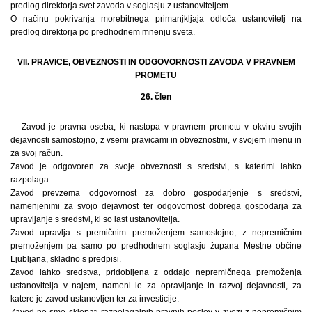
predlog direktorja svet zavoda v soglasju z ustanoviteljem.
O načinu pokrivanja morebitnega primanjkljaja odloča ustanovitelj na
predlog direktorja po predhodnem mnenju sveta.
VII. PRAVICE, OBVEZNOSTI IN ODGOVORNOSTI ZAVODA V PRAVNEM
PROMETU
26. člen
Zavod je pravna oseba, ki nastopa v pravnem prometu v okviru svojih
dejavnosti samostojno, z vsemi pravicami in obveznostmi, v svojem imenu in
za svoj račun.
Zavod je odgovoren za svoje obveznosti s sredstvi, s katerimi lahko
razpolaga.
Zavod prevzema odgovornost za dobro gospodarjenje s sredstvi,
namenjenimi za svojo dejavnost ter odgovornost dobrega gospodarja za
upravljanje s sredstvi, ki so last ustanovitelja.
Zavod upravlja s premičnim premoženjem samostojno, z nepremičnim
premoženjem pa samo po predhodnem soglasju župana Mestne občine
Ljubljana, skladno s predpisi.
Zavod lahko sredstva, pridobljena z oddajo nepremičnega premoženja
ustanovitelja v najem, nameni le za opravljanje in razvoj dejavnosti, za
katere je zavod ustanovljen ter za investicije.
Zavod ne sme sklepati razpolagalnih pravnih poslov v zvezi z nepremičnim