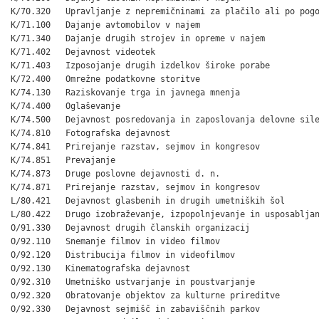
K/70.320   Upravljanje z nepremičninami za plačilo ali po pogo
K/71.100   Dajanje avtomobilov v najem

K/71.340   Dajanje drugih strojev in opreme v najem

K/71.402   Dejavnost videotek

K/71.403   Izposojanje drugih izdelkov široke porabe

K/72.400   Omrežne podatkovne storitve

K/74.130   Raziskovanje trga in javnega mnenja

K/74.400   Oglaševanje

K/74.500   Dejavnost posredovanja in zaposlovanja delovne sile
K/74.810   Fotografska dejavnost

K/74.841   Prirejanje razstav, sejmov in kongresov

K/74.851   Prevajanje

K/74.873   Druge poslovne dejavnosti d. n.

K/74.871   Prirejanje razstav, sejmov in kongresov

L/80.421   Dejavnost glasbenih in drugih umetniških šol

L/80.422   Drugo izobraževanje, izpopolnjevanje in usposabljan
O/91.330   Dejavnost drugih članskih organizacij

O/92.110   Snemanje filmov in video filmov

O/92.120   Distribucija filmov in videofilmov

O/92.130   Kinematografska dejavnost

O/92.310   Umetniško ustvarjanje in poustvarjanje

O/92.320   Obratovanje objektov za kulturne prireditve

O/92.330   Dejavnost sejmišč in zabaviščnih parkov
