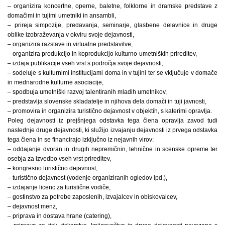
– organizira koncertne, operne, baletne, folklorne in dramske predstave z
domačimi in tujimi umetniki in ansambli,
– prireja simpozije, predavanja, seminarje, glasbene delavnice in druge
oblike izobraževanja v okviru svoje dejavnosti,
– organizira razstave in virtualne predstavitve,
– organizira produkcijo in koprodukcijo kulturno-umetniških prireditev,
– izdaja publikacije vseh vrst s področja svoje dejavnosti,
– sodeluje s kulturnimi institucijami doma in v tujini ter se vključuje v domače
in mednarodne kulturne asociacije,
– spodbuja umetniški razvoj talentiranih mladih umetnikov,
– predstavlja slovenske skladatelje in njihova dela domači in tuji javnosti,
– promovira in organizira turistično dejavnost v objektih, s katerimi opravlja.
Poleg dejavnosti iz prejšnjega odstavka tega člena opravlja zavod tudi
naslednje druge dejavnosti, ki služijo izvajanju dejavnosti iz prvega odstavka
tega člena in se financirajo izključno iz nejavnih virov:
– oddajanje dvoran in drugih nepremičnin, tehnične in scenske opreme ter
osebja za izvedbo vseh vrst prireditev,
– kongresno turistično dejavnost,
– turistično dejavnost (vodenje organiziranih ogledov ipd.),
– izdajanje licenc za turistične vodiče,
– gostinstvo za potrebe zaposlenih, izvajalcev in obiskovalcev,
– dejavnost menz,
– priprava in dostava hrane (catering),