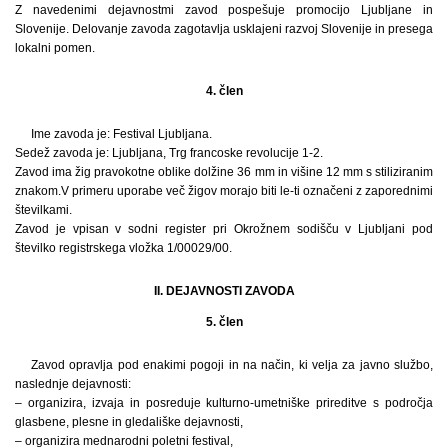
Z navedenimi dejavnostmi zavod pospešuje promocijo Ljubljane in
Slovenije. Delovanje zavoda zagotavlja usklajeni razvoj Slovenije in presega
lokalni pomen.
4. člen
Ime zavoda je: Festival Ljubljana.
Sedež zavoda je: Ljubljana, Trg francoske revolucije 1-2.
Zavod ima žig pravokotne oblike dolžine 36 mm in višine 12 mm s stiliziranim
znakom.V primeru uporabe več žigov morajo biti le-ti označeni z zaporednimi
številkami.
Zavod je vpisan v sodni register pri Okrožnem sodišču v Ljubljani pod
številko registrskega vložka 1/00029/00.
II. DEJAVNOSTI ZAVODA
5. člen
Zavod opravlja pod enakimi pogoji in na način, ki velja za javno službo,
naslednje dejavnosti:
– organizira, izvaja in posreduje kulturno-umetniške prireditve s področja
glasbene, plesne in gledališke dejavnosti,
– organizira mednarodni poletni festival,