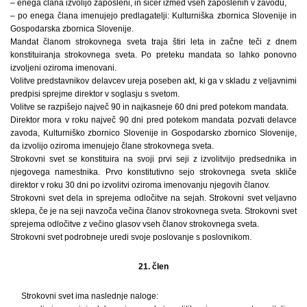
– enega člana izvolijo zaposleni, in sicer izmed vseh zaposlenih v zavodu,
– po enega člana imenujejo predlagatelji: Kulturniška zbornica Slovenije in
Gospodarska zbornica Slovenije.
Mandat članom strokovnega sveta traja štiri leta in začne teči z dnem
konstituiranja strokovnega sveta. Po preteku mandata so lahko ponovno
izvoljeni oziroma imenovani.
Volitve predstavnikov delavcev ureja poseben akt, ki ga v skladu z veljavnimi
predpisi sprejme direktor v soglasju s svetom.
Volitve se razpišejo največ 90 in najkasneje 60 dni pred potekom mandata.
Direktor mora v roku največ 90 dni pred potekom mandata pozvati delavce
zavoda, Kulturniško zbornico Slovenije in Gospodarsko zbornico Slovenije,
da izvolijo oziroma imenujejo člane strokovnega sveta.
Strokovni svet se konstituira na svoji prvi seji z izvolitvijo predsednika in
njegovega namestnika. Prvo konstitutivno sejo strokovnega sveta skliče
direktor v roku 30 dni po izvolitvi oziroma imenovanju njegovih članov.
Strokovni svet dela in sprejema odločitve na sejah. Strokovni svet veljavno
sklepa, če je na seji navzoča večina članov strokovnega sveta. Strokovni svet
sprejema odločitve z večino glasov vseh članov strokovnega sveta.
Strokovni svet podrobneje uredi svoje poslovanje s poslovnikom.
21. člen
Strokovni svet ima naslednje naloge: