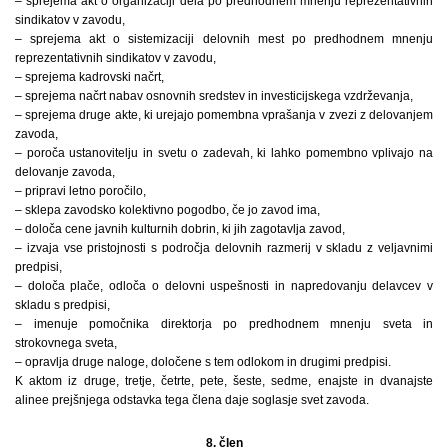
– sprejema akt o organizaciji dela po predhodnem mnenju reprezentativnih
sindikatov v zavodu,
– sprejema akt o sistemizaciji delovnih mest po predhodnem mnenju
reprezentativnih sindikatov v zavodu,
– sprejema kadrovski načrt,
– sprejema načrt nabav osnovnih sredstev in investicijskega vzdrževanja,
– sprejema druge akte, ki urejajo pomembna vprašanja v zvezi z delovanjem
zavoda,
– poroča ustanovitelju in svetu o zadevah, ki lahko pomembno vplivajo na
delovanje zavoda,
– pripravi letno poročilo,
– sklepa zavodsko kolektivno pogodbo, če jo zavod ima,
– določa cene javnih kulturnih dobrin, ki jih zagotavlja zavod,
– izvaja vse pristojnosti s področja delovnih razmerij v skladu z veljavnimi
predpisi,
– določa plače, odloča o delovni uspešnosti in napredovanju delavcev v
skladu s predpisi,
– imenuje pomočnika direktorja po predhodnem mnenju sveta in
strokovnega sveta,
– opravlja druge naloge, določene s tem odlokom in drugimi predpisi.
K aktom iz druge, tretje, četrte, pete, šeste, sedme, enajste in dvanajste
alinee prejšnjega odstavka tega člena daje soglasje svet zavoda.
8. člen