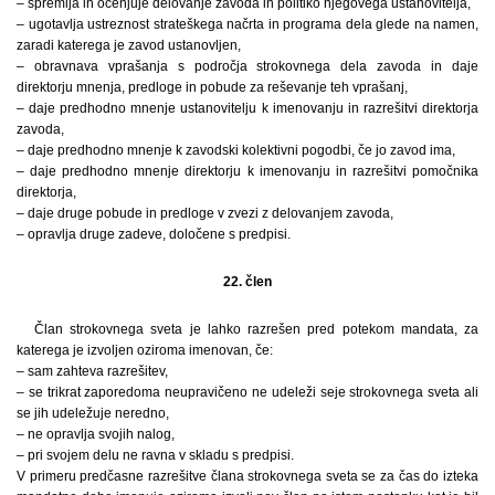
– spremlja in ocenjuje delovanje zavoda in politiko njegovega ustanovitelja,
– ugotavlja ustreznost strateškega načrta in programa dela glede na namen,
zaradi katerega je zavod ustanovljen,
– obravnava vprašanja s področja strokovnega dela zavoda in daje
direktorju mnenja, predloge in pobude za reševanje teh vprašanj,
– daje predhodno mnenje ustanovitelju k imenovanju in razrešitvi direktorja
zavoda,
– daje predhodno mnenje k zavodski kolektivni pogodbi, če jo zavod ima,
– daje predhodno mnenje direktorju k imenovanju in razrešitvi pomočnika
direktorja,
– daje druge pobude in predloge v zvezi z delovanjem zavoda,
– opravlja druge zadeve, določene s predpisi.
22. člen
Član strokovnega sveta je lahko razrešen pred potekom mandata, za
katerega je izvoljen oziroma imenovan, če:
– sam zahteva razrešitev,
– se trikrat zaporedoma neupravičeno ne udeleži seje strokovnega sveta ali
se jih udeležuje neredno,
– ne opravlja svojih nalog,
– pri svojem delu ne ravna v skladu s predpisi.
V primeru predčasne razrešitve člana strokovnega sveta se za čas do izteka