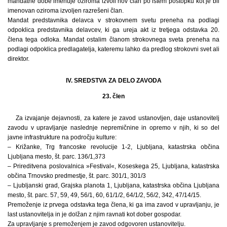
mandatne dobe imenuje oziroma izvoli nov član po istem postopku kot je bil
imenovan oziroma izvoljen razrešeni član.
Mandat predstavnika delavca v strokovnem svetu preneha na podlagi
odpoklica predstavnika delavcev, ki ga ureja akt iz tretjega odstavka 20.
člena tega odloka. Mandat ostalim članom strokovnega sveta preneha na
podlagi odpoklica predlagatelja, kateremu lahko da predlog strokovni svet ali
direktor.
IV. SREDSTVA ZA DELO ZAVODA
23. člen
Za izvajanje dejavnosti, za katere je zavod ustanovljen, daje ustanovitelj
zavodu v upravljanje naslednje nepremičnine in opremo v njih, ki so del
javne infrastrukture na področju kulture:
– Križanke, Trg francoske revolucije 1-2, Ljubljana, katastrska občina
Ljubljana mesto, št. parc. 136/1,373
– Prireditvena poslovalnica »Festival«, Koseskega 25, Ljubljana, katastrska
občina Trnovsko predmestje, št. parc. 301/1, 301/3
– Ljubljanski grad, Grajska planota 1, Ljubljana, katastrska občina Ljubljana
mesto, št. parc. 57, 59, 49, 56/1, 60, 61/1/2, 64/1/2, 56/2, 342, 47/14/15.
Premoženje iz prvega odstavka tega člena, ki ga ima zavod v upravljanju, je
last ustanovitelja in je dolžan z njim ravnati kot dober gospodar.
Za upravljanje s premoženjem je zavod odgovoren ustanovitelju.