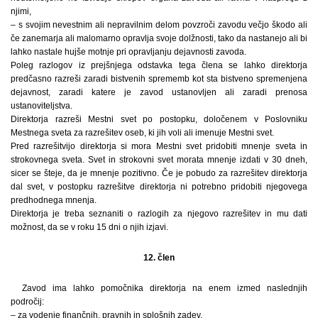
njimi,
– s svojim nevestnim ali nepravilnim delom povzroči zavodu večjo škodo ali
če zanemarja ali malomarno opravlja svoje dolžnosti, tako da nastanejo ali bi
lahko nastale hujše motnje pri opravljanju dejavnosti zavoda.
Poleg razlogov iz prejšnjega odstavka tega člena se lahko direktorja
predčasno razreši zaradi bistvenih sprememb kot sta bistveno spremenjena
dejavnost, zaradi katere je zavod ustanovljen ali zaradi prenosa
ustanoviteljstva.
Direktorja razreši Mestni svet po postopku, določenem v Poslovniku
Mestnega sveta za razrešitev oseb, ki jih voli ali imenuje Mestni svet.
Pred razrešitvijo direktorja si mora Mestni svet pridobiti mnenje sveta in
strokovnega sveta. Svet in strokovni svet morata mnenje izdati v 30 dneh,
sicer se šteje, da je mnenje pozitivno. Če je pobudo za razrešitev direktorja
dal svet, v postopku razrešitve direktorja ni potrebno pridobiti njegovega
predhodnega mnenja.
Direktorja je treba seznaniti o razlogih za njegovo razrešitev in mu dati
možnost, da se v roku 15 dni o njih izjavi.
12. člen
Zavod ima lahko pomočnika direktorja na enem izmed naslednjih
področij:
– za vodenje finančnih, pravnih in splošnih zadev,