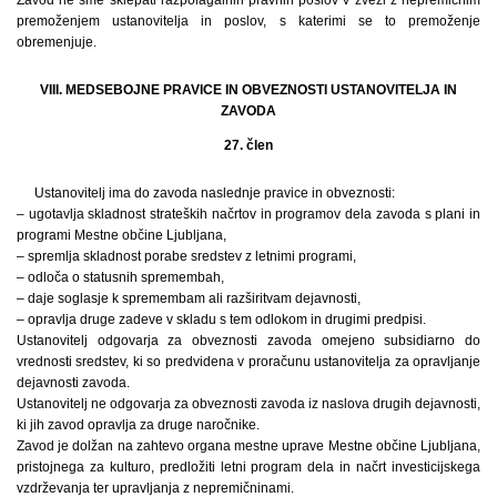
premoženjem ustanovitelja in poslov, s katerimi se to premoženje
obremenjuje.
VIII. MEDSEBOJNE PRAVICE IN OBVEZNOSTI USTANOVITELJA IN
ZAVODA
27. člen
Ustanovitelj ima do zavoda naslednje pravice in obveznosti:
– ugotavlja skladnost strateških načrtov in programov dela zavoda s plani in
programi Mestne občine Ljubljana,
– spremlja skladnost porabe sredstev z letnimi programi,
– odloča o statusnih spremembah,
– daje soglasje k spremembam ali razširitvam dejavnosti,
– opravlja druge zadeve v skladu s tem odlokom in drugimi predpisi.
Ustanovitelj odgovarja za obveznosti zavoda omejeno subsidiarno do
vrednosti sredstev, ki so predvidena v proračunu ustanovitelja za opravljanje
dejavnosti zavoda.
Ustanovitelj ne odgovarja za obveznosti zavoda iz naslova drugih dejavnosti,
ki jih zavod opravlja za druge naročnike.
Zavod je dolžan na zahtevo organa mestne uprave Mestne občine Ljubljana,
pristojnega za kulturo, predložiti letni program dela in načrt investicijskega
vzdrževanja ter upravljanja z nepremičninami.