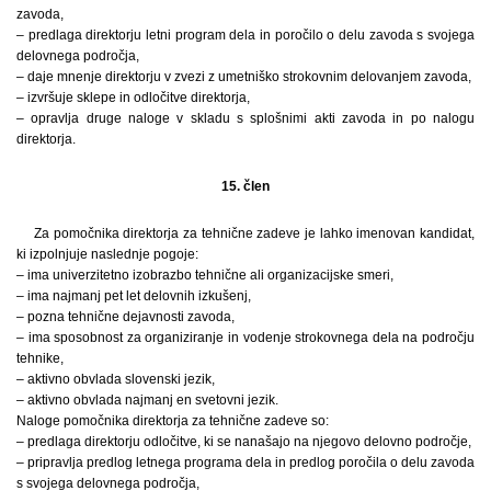
zavoda,
– predlaga direktorju letni program dela in poročilo o delu zavoda s svojega
delovnega področja,
– daje mnenje direktorju v zvezi z umetniško strokovnim delovanjem zavoda,
– izvršuje sklepe in odločitve direktorja,
– opravlja druge naloge v skladu s splošnimi akti zavoda in po nalogu
direktorja.
15. člen
Za pomočnika direktorja za tehnične zadeve je lahko imenovan kandidat,
ki izpolnjuje naslednje pogoje:
– ima univerzitetno izobrazbo tehnične ali organizacijske smeri,
– ima najmanj pet let delovnih izkušenj,
– pozna tehnične dejavnosti zavoda,
– ima sposobnost za organiziranje in vodenje strokovnega dela na področju
tehnike,
– aktivno obvlada slovenski jezik,
– aktivno obvlada najmanj en svetovni jezik.
Naloge pomočnika direktorja za tehnične zadeve so:
– predlaga direktorju odločitve, ki se nanašajo na njegovo delovno področje,
– pripravlja predlog letnega programa dela in predlog poročila o delu zavoda
s svojega delovnega področja,