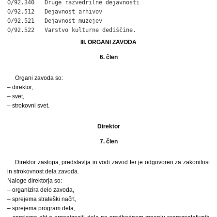
O/92.340   Druge razvedrilne dejavnosti

O/92.512   Dejavnost arhivov

O/92.521   Dejavnost muzejev

O/92.522   Varstvo kulturne dediščine.
III. ORGANI ZAVODA
6. člen
Organi zavoda so:
– direktor,
– svet,
– strokovni svet.
Direktor
7. člen
Direktor zastopa, predstavlja in vodi zavod ter je odgovoren za zakonitost
in strokovnost dela zavoda.
Naloge direktorja so:
– organizira delo zavoda,
– sprejema strateški načrt,
– sprejema program dela,