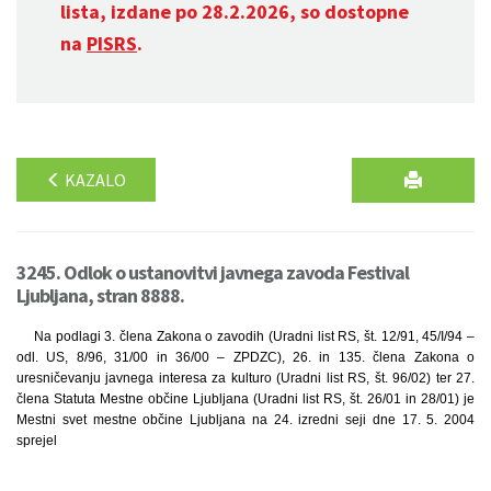
lista, izdane po 28.2.2026, so dostopne
na
PISRS
.
KAZALO
3245. Odlok o ustanovitvi javnega zavoda Festival
Ljubljana, stran 8888.
Na podlagi 3. člena Zakona o zavodih (Uradni list RS, št. 12/91, 45/I/94 –
odl. US, 8/96, 31/00 in 36/00 – ZPDZC), 26. in 135. člena Zakona o
uresničevanju javnega interesa za kulturo (Uradni list RS, št. 96/02) ter 27.
člena Statuta Mestne občine Ljubljana (Uradni list RS, št. 26/01 in 28/01) je
Mestni svet mestne občine Ljubljana na 24. izredni seji dne 17. 5. 2004
sprejel