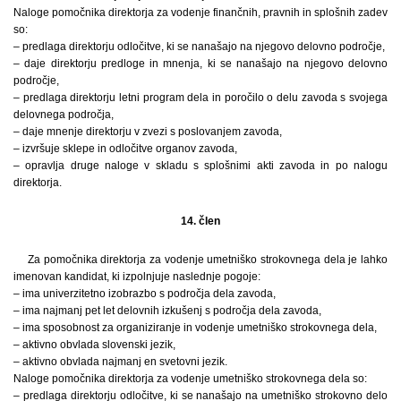
Naloge pomočnika direktorja za vodenje finančnih, pravnih in splošnih zadev
so:
– predlaga direktorju odločitve, ki se nanašajo na njegovo delovno področje,
– daje direktorju predloge in mnenja, ki se nanašajo na njegovo delovno
področje,
– predlaga direktorju letni program dela in poročilo o delu zavoda s svojega
delovnega področja,
– daje mnenje direktorju v zvezi s poslovanjem zavoda,
– izvršuje sklepe in odločitve organov zavoda,
– opravlja druge naloge v skladu s splošnimi akti zavoda in po nalogu
direktorja.
14. člen
Za pomočnika direktorja za vodenje umetniško strokovnega dela je lahko
imenovan kandidat, ki izpolnjuje naslednje pogoje:
– ima univerzitetno izobrazbo s področja dela zavoda,
– ima najmanj pet let delovnih izkušenj s področja dela zavoda,
– ima sposobnost za organiziranje in vodenje umetniško strokovnega dela,
– aktivno obvlada slovenski jezik,
– aktivno obvlada najmanj en svetovni jezik.
Naloge pomočnika direktorja za vodenje umetniško strokovnega dela so:
– predlaga direktorju odločitve, ki se nanašajo na umetniško strokovno delo