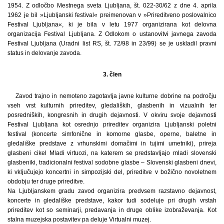
1954. Z odločbo Mestnega sveta Ljubljana, št. 022-30/62 z dne 4. aprila
1962 je bil »Ljubljanski festival« preimenovan v »Prireditveno poslovalnico
Festival Ljubljana«, ki je bila v letu 1977 organizirana kot delovna
organizacija Festival Ljubljana. Z Odlokom o ustanovitvi javnega zavoda
Festival Ljubljana (Uradni list RS, št. 72/98 in 23/99) se je uskladil pravni
status in delovanje zavoda.
3. člen
Zavod trajno in nemoteno zagotavlja javne kulturne dobrine na področju
vseh vrst kulturnih prireditev, gledaliških, glasbenih in vizualnih ter
posredniških, kongresnih in drugih dejavnosti. V okviru svoje dejavnosti
Festival Ljubljana kot osrednjo prireditev organizira Ljubljanski poletni
festival (koncerte simfonične in komorne glasbe, operne, baletne in
gledališke predstave z vrhunskimi domačimi in tujimi umetniki), prireja
glasbeni cikel Mladi virtuozi, na katerem se predstavljajo mladi slovenski
glasbeniki, tradicionalni festival sodobne glasbe – Slovenski glasbeni dnevi,
ki vključujejo koncertni in simpozijski del, prireditve v božično novoletnem
obdobju ter druge prireditve.
Na Ljubljanskem gradu zavod organizira predvsem razstavno dejavnost,
koncerte in gledališke predstave, kakor tudi sodeluje pri drugih vrstah
prireditev kot so seminarji, predavanja in druge oblike izobraževanja. Kot
stalna muzejska postavitev pa deluje Virtualni muzej.