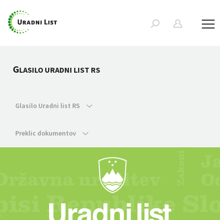
G
LASILO URADNI LIST RS
Glasilo Uradni list RS
Preklic dokumentov