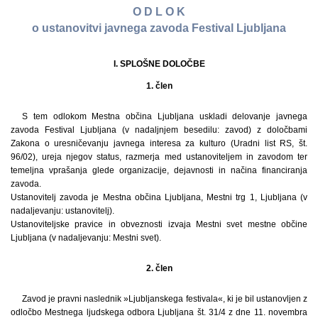
O D L O K
o ustanovitvi javnega zavoda Festival Ljubljana
I. SPLOŠNE DOLOČBE
1. člen
S tem odlokom Mestna občina Ljubljana uskladi delovanje javnega
zavoda Festival Ljubljana (v nadaljnjem besedilu: zavod) z določbami
Zakona o uresničevanju javnega interesa za kulturo (Uradni list RS, št.
96/02), ureja njegov status, razmerja med ustanoviteljem in zavodom ter
temeljna vprašanja glede organizacije, dejavnosti in načina financiranja
zavoda.
Ustanovitelj zavoda je Mestna občina Ljubljana, Mestni trg 1, Ljubljana (v
nadaljevanju: ustanovitelj).
Ustanoviteljske pravice in obveznosti izvaja Mestni svet mestne občine
Ljubljana (v nadaljevanju: Mestni svet).
2. člen
Zavod je pravni naslednik »Ljubljanskega festivala«, ki je bil ustanovljen z
odločbo Mestnega ljudskega odbora Ljubljana št. 31/4 z dne 11. novembra