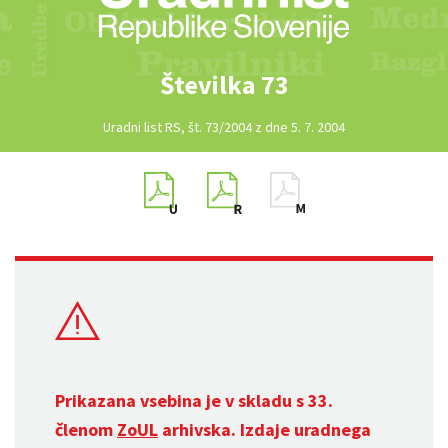
Številka 73
Uradni list RS, št. 73/2004 z dne 5. 7. 2004
Prikazana vsebina je v skladu s 33.
členom
ZoUL
arhivska. Izdaje uradnega