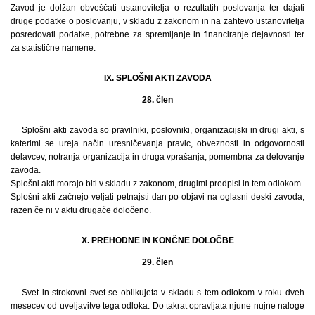
Zavod je dolžan obveščati ustanovitelja o rezultatih poslovanja ter dajati
druge podatke o poslovanju, v skladu z zakonom in na zahtevo ustanovitelja
posredovati podatke, potrebne za spremljanje in financiranje dejavnosti ter
za statistične namene.
IX. SPLOŠNI AKTI ZAVODA
28. člen
Splošni akti zavoda so pravilniki, poslovniki, organizacijski in drugi akti, s
katerimi se ureja način uresničevanja pravic, obveznosti in odgovornosti
delavcev, notranja organizacija in druga vprašanja, pomembna za delovanje
zavoda.
Splošni akti morajo biti v skladu z zakonom, drugimi predpisi in tem odlokom.
Splošni akti začnejo veljati petnajsti dan po objavi na oglasni deski zavoda,
razen če ni v aktu drugače določeno.
X. PREHODNE IN KONČNE DOLOČBE
29. člen
Svet in strokovni svet se oblikujeta v skladu s tem odlokom v roku dveh
mesecev od uveljavitve tega odloka. Do takrat opravljata njune nujne naloge