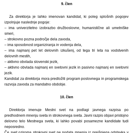
9. člen
Za direktorja je lahko imenovan kandidat, ki poleg splošnih pogojev
izpolnjuje naslednje pogoje:
– ima univerzitetno izobrazbo družboslovne, humanistične ali umetniške
smeri,
– strokovno pozna področje dela zavoda,
– ima sposobnost organiziranja in vodenja dela,
– ima najmanj pet let delovnih izkušenj, od tega tri leta na vodstvenih
delovnih mestih,
– aktivno obvlada slovenski jezik,
– aktivno obvlada najmanj en svetovni jezik in pasivno najmanj en svetovni
jezik.
Kandidat za direktorja mora predložiti program poslovnega in programskega
razvoja zavoda za mandatno obdobje.
10. člen
Direktorja imenuje Mestni svet na podlagi javnega razpisa po
predhodnem mnenju sveta in strokovnega sveta. Javni razpis objavi pristojno
delovno telo Mestnega sveta, ki lahko povabi posamezne kandidate tudi
neposredno.
Če svet oziroma strokovni svet ne podata mnenja iz prejšnjega odstavka v