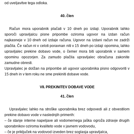
od uveljavitve tega odloka.
40. člen
Račun mora uporabnik plačati v 10 dneh po izdaji. Uporabnik lahko
sporoči upravljalcu pisne pripombe oziroma ugovor na izdan račun
najkasneje v 10 dneh od izdaje računa. Ugovor na izdani račun ne zadrži
plačila. Če račun ni v celoti poravnan niti v 15 dneh po izdaji opomina, lahko
upravljalec prekine dobavo vode, o čemer mora biti uporabnik v samem
opominu opozorjen. Za zamudo plačila upravljalec obračuna zakonite
zamudne obresti.
Upravljalec je dolžan na pripombe ali ugovor uporabnika pisno odgovoriti v
15 dneh in v tem roku ne sme prekiniti dobave vode.
VII. PREKINITEV DOBAVE VODE
41. člen
Upravljalec lahko na stroške uporabnika brez odpovedi ali z obvestilom
prekine dobavo vode v naslednjih primerih:
– če stanje interne napeljave ali vodomernega jaška ogroža zdravje drugih
uporabnikov oziroma kvaliteto vode v javnem vodovodu,
– če je priključek na vodovod izveden brez soglasja upravljalca,