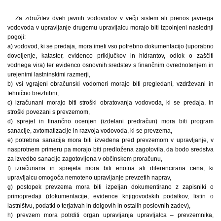
Za združitev dveh javnih vodovodov v večji sistem ali prenos javnega
vodovoda v upravljanje drugemu upravljalcu morajo biti izpolnjeni naslednji
pogoji:
a) vodovod, ki se predaja, mora imeti vso potrebno dokumentacijo (uporabno
dovoljenje, kataster, evidenco priključkov in hidrantov, odlok o zaščiti
vodnega vira) ter evidenco osnovnih sredstev s finančnim ovrednotenjem in
urejenimi lastninskimi razmerji,
b) vsi vgrajeni obračunski vodomeri morajo biti pregledani, vzdrževani in
tehnično brezhibni,
c) izračunani morajo biti stroški obratovanja vodovoda, ki se predaja, in
stroški povezani s prevzemom,
d) sprejet in finančno ocenjen (izdelani predračun) mora biti program
sanacije, avtomatizacije in razvoja vodovoda, ki se prevzema,
e) potrebna sanacija mora biti izvedena pred prevzemom v upravljanje, v
nasprotnem primeru pa morajo biti predložena zagotovila, da bodo sredstva
za izvedbo sanacije zagotovljena v občinskem proračunu,
f) izračunana in sprejeta mora biti enotna ali diferencirana cena, ki
upravljalcu omogoča nemoteno upravljanje prevzetih naprav,
g) postopek prevzema mora biti izpeljan dokumentirano z zapisniki o
primopredaji (dokumentacije, evidence knjigovodskih podatkov, listin o
lastništvu, podatki o terjatvah in dolgovih in ostalih poslovnih zadev),
h) prevzem mora potrditi organ upravljanja upravljalca – prevzemnika,