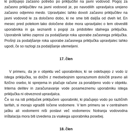
ki potrjujejo začasno potrebo po priključitvi na javni vodovod. Pogoj za
začasno priključitev na javni vodovod je, po navodilih upravljalca urejeno
začasno odjemno mesto. Upravljalec lahko dovoli začasno priključitev na
javni vodovod le za določeno dobo, ki ne sme biti daljša od dveh let. En
mesec pred potekom tako določene dobe mora upravljalec o tem obvestiti
uporabnika in ga seznaniti s pogoji za pridobitev stalnega priključka.
Uporabnik lahko zaprosi za podaljšanje roka uporabe začasnega priključka.
Prošnji za podaljšanje roka uporabe začasnega priključka upravljalec lahko
ugodi, če so razlogi za podaljšanje utemeljeni.
17. člen
V primeru, da je v objektu več uporabnikov, ki se oskrbujejo z vodo iz
istega priključka, so dolžni z medsebojnim sporazumom določiti pravno ali
fizično osebo, ki sprejema in plačuje račune za porabljeno vodo v objektu.
Interna delitev in zaračunavanje vode posameznemu uporabniku istega
priključka ni obveznost upravljalca.
Če so na isti priključek priključeni uporabniki, ki plačujejo vodo po različnih
tarifah, si morajo vgraditi ločene vodomere. V tem primeru se v centralnem
jašku ali vodomerni niši postavi več vodomerov. Notranja vodovodna
inštalacija mora biti izvedena za vsakega uporabnika posebej.
18. člen