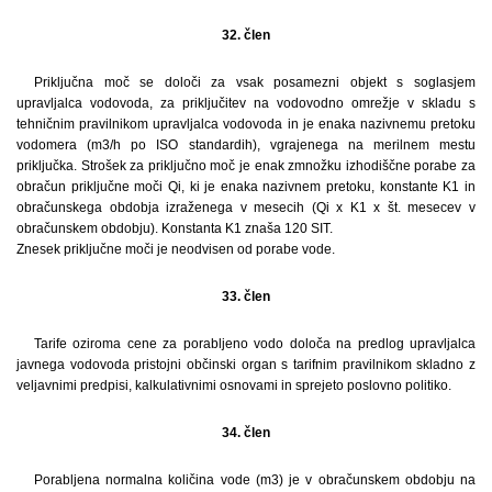
32. člen
Priključna moč se določi za vsak posamezni objekt s soglasjem
upravljalca vodovoda, za priključitev na vodovodno omrežje v skladu s
tehničnim pravilnikom upravljalca vodovoda in je enaka nazivnemu pretoku
vodomera (m3/h po ISO standardih), vgrajenega na merilnem mestu
priključka. Strošek za priključno moč je enak zmnožku izhodiščne porabe za
obračun priključne moči Qi, ki je enaka nazivnem pretoku, konstante K1 in
obračunskega obdobja izraženega v mesecih (Qi x K1 x št. mesecev v
obračunskem obdobju). Konstanta K1 znaša 120 SIT.
Znesek priključne moči je neodvisen od porabe vode.
33. člen
Tarife oziroma cene za porabljeno vodo določa na predlog upravljalca
javnega vodovoda pristojni občinski organ s tarifnim pravilnikom skladno z
veljavnimi predpisi, kalkulativnimi osnovami in sprejeto poslovno politiko.
34. člen
Porabljena normalna količina vode (m3) je v obračunskem obdobju na