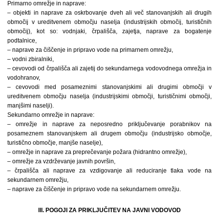
Primarno omrežje in naprave:
– objekti in naprave za oskrbovanje dveh ali več stanovanjskih ali drugih
območij v ureditvenem območju naselja (industrijskih območij, turističnih
območij), kot so: vodnjaki, črpališča, zajetja, naprave za bogatenje
podtalnice,
– naprave za čiščenje in pripravo vode na primarnem omrežju,
– vodni zbiralniki,
– cevovodi od črpališča ali zajetij do sekundarnega vodovodnega omrežja in
vodohranov,
– cevovodi med posameznimi stanovanjskimi ali drugimi območji v
ureditvenem območju naselja (industrijskimi območji, turističnimi območji,
manjšimi naselji).
Sekundarno omrežje in naprave:
– omrežje in naprave za neposredno priključevanje porabnikov na
posameznem stanovanjskem ali drugem območju (industrijsko območje,
turistično območje, manjše naselje),
– omrežje in naprave za preprečevanje požara (hidrantno omrežje),
– omrežje za vzdrževanje javnih površin,
– črpališča ali naprave za vzdigovanje ali reduciranje tlaka vode na
sekundarnem omrežju,
– naprave za čiščenje in pripravo vode na sekundarnem omrežju.
lll. POGOJI ZA PRIKLJUČITEV NA JAVNI VODOVOD