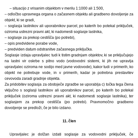
– situacijo z vrisanim objektom v merilu 1:1000 ali 1:500,
– odločbo upravnega organa o začasnem objektu ali gradbeno dovoljenje za
objekt, ki se gradi,
– soglasja lastnikov ali uporabnikov parcel, po katerih bo potekal priključek,
oziroma ustrezni pravni akt, ki nadomesti soglasje lastnika,
– soglasje za prekop cestišča (po potrebi),
– opis predvidene porabe vode,
– predviden datum odstranitve začasnega priključka.
Soglasje izdaja upravljalec tudi k tistim gradnjam objektov, ki se priključujejo
na lastni vir oskrbe s pitno vodo (vodovodni sistemi, ki jih ne upravlja
upravljalec oziroma ne sodijo med javne vodovode), kakor tudi v primerih, ko
objekt ne potrebuje vode, in v primerih, kadar je potrebna prestavitev
cevovoda zaradi gradnje objekta.
Za pridobitev soglasja za obstoječe zgradbe se uporablja c) točka tega člena
vključno s soglasji lastnikov ali uporabnikov parcel, po katerih bo potekal
priključek (oziroma ustrezni pravni akt, ki nadomesti soglasje lastnika), ter
soglasjem za prekop cestišča (po potrebi). Pravnomočno gradbeno
dovoljenje se predloži, če je bilo izdano.
11. člen
Upravljalec je dolžan izdati soglasje za vodovodni priključek, če