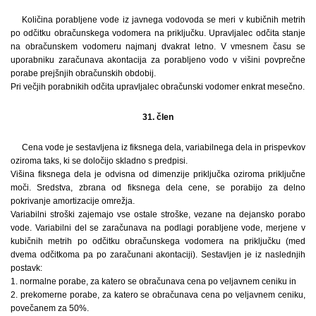
Količina porabljene vode iz javnega vodovoda se meri v kubičnih metrih
po odčitku obračunskega vodomera na priključku. Upravljalec odčita stanje
na obračunskem vodomeru najmanj dvakrat letno. V vmesnem času se
uporabniku zaračunava akontacija za porabljeno vodo v višini povprečne
porabe prejšnjih obračunskih obdobij.
Pri večjih porabnikih odčita upravljalec obračunski vodomer enkrat mesečno.
31. člen
Cena vode je sestavljena iz fiksnega dela, variabilnega dela in prispevkov
oziroma taks, ki se določijo skladno s predpisi.
Višina fiksnega dela je odvisna od dimenzije priključka oziroma priključne
moči. Sredstva, zbrana od fiksnega dela cene, se porabijo za delno
pokrivanje amortizacije omrežja.
Variabilni stroški zajemajo vse ostale stroške, vezane na dejansko porabo
vode. Variabilni del se zaračunava na podlagi porabljene vode, merjene v
kubičnih metrih po odčitku obračunskega vodomera na priključku (med
dvema odčitkoma pa po zaračunani akontaciji). Sestavljen je iz naslednjih
postavk:
1. normalne porabe, za katero se obračunava cena po veljavnem ceniku in
2. prekomerne porabe, za katero se obračunava cena po veljavnem ceniku,
povečanem za 50%.