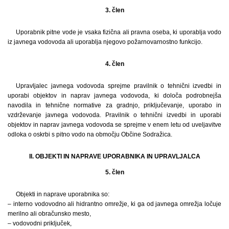
3. člen
Uporabnik pitne vode je vsaka fizična ali pravna oseba, ki uporablja vodo
iz javnega vodovoda ali uporablja njegovo požarnovarnostno funkcijo.
4. člen
Upravljalec javnega vodovoda sprejme pravilnik o tehnični izvedbi in
uporabi objektov in naprav javnega vodovoda, ki določa podrobnejša
navodila in tehnične normative za gradnjo, priključevanje, uporabo in
vzdrževanje javnega vodovoda. Pravilnik o tehnični izvedbi in uporabi
objektov in naprav javnega vodovoda se sprejme v enem letu od uveljavitve
odloka o oskrbi s pitno vodo na območju Občine Sodražica.
II. OBJEKTI IN NAPRAVE UPORABNIKA IN UPRAVLJALCA
5. člen
Objekti in naprave uporabnika so:
– interno vodovodno ali hidrantno omrežje, ki ga od javnega omrežja ločuje
merilno ali obračunsko mesto,
– vodovodni priključek,