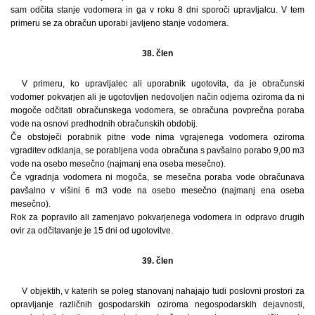
sam odčita stanje vodomera in ga v roku 8 dni sporoči upravljalcu. V tem
primeru se za obračun uporabi javljeno stanje vodomera.
38. člen
V primeru, ko upravljalec ali uporabnik ugotovita, da je obračunski
vodomer pokvarjen ali je ugotovljen nedovoljen način odjema oziroma da ni
mogoče odčitati obračunskega vodomera, se obračuna povprečna poraba
vode na osnovi predhodnih obračunskih obdobij.
Če obstoječi porabnik pitne vode nima vgrajenega vodomera oziroma
vgraditev odklanja, se porabljena voda obračuna s pavšalno porabo 9,00 m3
vode na osebo mesečno (najmanj ena oseba mesečno).
Če vgradnja vodomera ni mogoča, se mesečna poraba vode obračunava
pavšalno v višini 6 m3 vode na osebo mesečno (najmanj ena oseba
mesečno).
Rok za popravilo ali zamenjavo pokvarjenega vodomera in odpravo drugih
ovir za odčitavanje je 15 dni od ugotovitve.
39. člen
V objektih, v katerih se poleg stanovanj nahajajo tudi poslovni prostori za
opravljanje različnih gospodarskih oziroma negospodarskih dejavnosti,