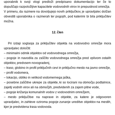
uporabnik k svoji vlogi predloži predpisano dokumentacijo ter če to
dopuščajo razpoložljive kapacitete vodovodnih virov in prepustnost omrežja.
V primeru, da razmere na dovoljujejo novih priključkov, je upravljalec dolžan
obvestiti uporabnika o razmerah ter pogojih, pod katerimi bi bila priključitev
možna.
12. člen
Pri izdaji soglasja za priključitev objekta na vodovodno omrežje mora
upravljalec določiti:
– minimalni odmik objektov od vodovodnega omrežja,
– pogoje in navodila za zaščito vodovodnega omrežja pred vplivom ostalih
objektov, predvsem novogradenj,
– traso, globino in profil priključnih cevi in priključno mesto na javno omrežje,
– profil vodomera,
– lokacijo, obliko in velikost vodomernega jaška,
– posebne zaščitne ukrepe za objekte, ki so locirani na območju podtalnice,
zajetij vodnih virov ali na območjih, predvidenih za zajem pitne vode,
– pogoje križanja komunalnih vodov z vodovodnim omrežjem,
– mesto priključitve na naprave in objekte, za katere je odgovoren
upravljalec, in zahteve oziroma pogoje zunanje ureditve objektov na mestih,
kjer je predvidena trasa vodovoda.