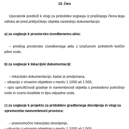
10. člen
Uporabnik predloži k vlogi za pridobitev soglasja iz prejšnjega člena tega
odloka ali pred priključitvijo objekta naslednjo dokumentacijo:
a) za soglasje k prostorsko izvedbenemu aktu:
– predlog prostorsko izvedbenega akta z izračunom potrebnih količin
pitne vode,
b) za soglasje k lokacijski dokumentaciji:
– lokacijsko dokumentacijo, kadar je predpisana,
– situacijo z vrisanim objektom v merilu 1:1000 ali 1:500,
– opis specifičnosti gradnje in namembnosti objekta s predvideno potrošnjo
vode in oceno kvalitete in tipa odpadne vode,
c) za soglasje k projektu za pridobitev gradbenega dovoljenja in vlogi za
spremembo namembnosti prostora:
– pravnomočno lokacijsko dovoljenje,
– situacijo z vrisanim objektom v merilu 1:1000 ali 1:500,