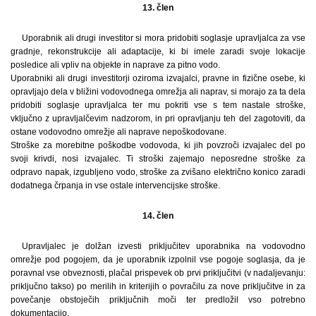
13. člen
Uporabnik ali drugi investitor si mora pridobiti soglasje upravljalca za vse
gradnje, rekonstrukcije ali adaptacije, ki bi imele zaradi svoje lokacije
posledice ali vpliv na objekte in naprave za pitno vodo.
Uporabniki ali drugi investitorji oziroma izvajalci, pravne in fizične osebe, ki
opravljajo dela v bližini vodovodnega omrežja ali naprav, si morajo za ta dela
pridobiti soglasje upravljalca ter mu pokriti vse s tem nastale stroške,
vključno z upravljalčevim nadzorom, in pri opravljanju teh del zagotoviti, da
ostane vodovodno omrežje ali naprave nepoškodovane.
Stroške za morebitne poškodbe vodovoda, ki jih povzroči izvajalec del po
svoji krivdi, nosi izvajalec. Ti stroški zajemajo neposredne stroške za
odpravo napak, izgubljeno vodo, stroške za zvišano električno konico zaradi
dodatnega črpanja in vse ostale intervencijske stroške.
14. člen
Upravljalec je dolžan izvesti priključitev uporabnika na vodovodno
omrežje pod pogojem, da je uporabnik izpolnil vse pogoje soglasja, da je
poravnal vse obveznosti, plačal prispevek ob prvi priključitvi (v nadaljevanju:
priključno takso) po merilih in kriterijih o povračilu za nove priključitve in za
povečanje obstoječih priključnih moči ter predložil vso potrebno
dokumentacijo.