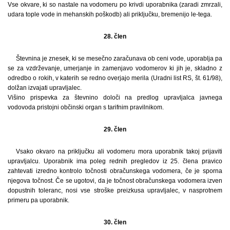
Vse okvare, ki so nastale na vodomeru po krivdi uporabnika (zaradi zmrzali,
udara tople vode in mehanskih poškodb) ali priključku, bremenijo le-tega.
28. člen
Števnina je znesek, ki se mesečno zaračunava ob ceni vode, uporablja pa
se za vzdrževanje, umerjanje in zamenjavo vodomerov ki jih je, skladno z
odredbo o rokih, v katerih se redno overjajo merila (Uradni list RS, št. 61/98),
dolžan izvajati upravljalec.
Višino prispevka za števnino določi na predlog upravljalca javnega
vodovoda pristojni občinski organ s tarifnim pravilnikom.
29. člen
Vsako okvaro na priključku ali vodomeru mora uporabnik takoj prijaviti
upravljalcu. Uporabnik ima poleg rednih pregledov iz 25. člena pravico
zahtevati izredno kontrolo točnosti obračunskega vodomera, če je sporna
njegova točnost. Če se ugotovi, da je točnost obračunskega vodomera izven
dopustnih toleranc, nosi vse stroške preizkusa upravljalec, v nasprotnem
primeru pa uporabnik.
30. člen