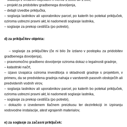
– projekt za pridobitev gradbenega dovoljenja,
– detajli izvedbe priključka,
– soglasja lastnikov ali uporabnikov parcel, po katerih bo potekal priključek,
oziroma ustrezni pravni akt, ki nadomesti soglasje lastnika,
– soglasje za prekop cestišča (po potrebi),
d) za priključitev objekta:
– soglasje za priključitev (če ni bilo že izdano v postopku za pridobitev
gradbenega dovoljenja),
– pravnomočno gradbeno dovoljenje oziroma dokaz o legalnosti gradnje,
– katastrski načrt,
– izjavo izvajalca oziroma investitorja o skladnosti gradnje s projektom, v
primeru, da se predvidena gradnja nahaja v varstvenih pasovih obstoječih ali
predvidenih vodnih virov,
– soglasja lastnikov ali uporabnikov parcel, po katerih bo potekal priključek,
oziroma ustrezni pravni akt, ki nadomesti soglasje lastnika,
– soglasje za prekop cestišča (po potrebi),
– dokazilo o izvedenem tlačnem preizkusu ter dezinfekciji in izpiranju
vodovodne instalacije, atest vgrajenih materialov,
e) za soglasje za začasni priključek: