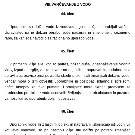
VIII. VARČEVANJE Z VODO
44. člen
Uporabniki so dolžni vodo iz vodovodnega omrežja uporabljati varčno.
Upravljalec pa je dolžan porabo vode nadzirati in sme omejiti čezmerno
rabo, za kar izda navodilo za racionalno uporabo vode.
45. člen
V primerih višje sile, kot so potres, požar, suša, onesnaževanje vodnih
virov, izpad energije, velike okvare na objektih in napravah in podobno, ima
upravljalec pravico brez povračila škode prekiniti ali zmanjšati dobavo vode,
vendar mora o tem obvestiti uporabnike in postopati skladno s sprejetimi
načrti ukrepov za take primere. Upravljalec mora skrbeti predvsem za
prednostno preskrbo z vodo osnovnih življenjskih potreb občanov in požarno
varnost, kar so uporabniki dolžni upoštevati.
46. člen
Uporabniki vode, ki z lastnimi objekti in napravami izkoriščajo isti vodni vir
kot javni vodovod, so pri nastopu višje sile dolžni po potrebi zmanjšati