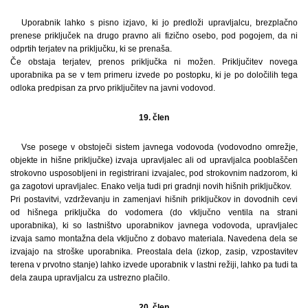
Uporabnik lahko s pisno izjavo, ki jo predloži upravljalcu, brezplačno
prenese priključek na drugo pravno ali fizično osebo, pod pogojem, da ni
odprtih terjatev na priključku, ki se prenaša.
Če obstaja terjatev, prenos priključka ni možen. Priključitev novega
uporabnika pa se v tem primeru izvede po postopku, ki je po določilih tega
odloka predpisan za prvo priključitev na javni vodovod.
19. člen
Vse posege v obstoječi sistem javnega vodovoda (vodovodno omrežje,
objekte in hišne priključke) izvaja upravljalec ali od upravljalca pooblaščen
strokovno usposobljeni in registrirani izvajalec, pod strokovnim nadzorom, ki
ga zagotovi upravljalec. Enako velja tudi pri gradnji novih hišnih priključkov.
Pri postavitvi, vzdrževanju in zamenjavi hišnih priključkov in dovodnih cevi
od hišnega priključka do vodomera (do vključno ventila na strani
uporabnika), ki so lastništvo uporabnikov javnega vodovoda, upravljalec
izvaja samo montažna dela vključno z dobavo materiala. Navedena dela se
izvajajo na stroške uporabnika. Preostala dela (izkop, zasip, vzpostavitev
terena v prvotno stanje) lahko izvede uporabnik v lastni režiji, lahko pa tudi ta
dela zaupa upravljalcu za ustrezno plačilo.
20. člen