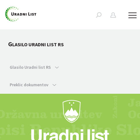
G
LASILO URADNI LIST RS
Glasilo Uradni list RS
Preklic dokumentov