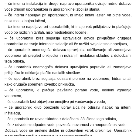
– če interna instalacija in druge naprave uporabnika ovirajo redno dobavo
vode drugim uporabnikom in uporabnik ne izboljša stanja,
– če interni napeljavi pri uporabnikih, ki imajo hkrati lasten vir pitne vode,
nista medsebojno ločeni,
– če interne napeljave pri uporabnikih, ki imajo več priključkov in plačujejo
vodo po različnih tarifah, niso medsebojno ločene,
– če uporabnik brez soglasja upravljalca dovoli priključitev drugega
uporabnika na svojo interno instalacijo ali če razširi svojo lastno napeljavo,
– če uporabnik onemogoča delavcu upravljalca odčitavanje ali zamenjavo
vodomera ali pregled priključka in notranjih instalacij skladno z določbami
tega odloka,
– če uporabnik onemogoča delavcu upravljalca popravilo ali zamenjavo
priključka in odklanja plačilo nastalih stroškov,
– če uporabnik brez soglasja odstrani plombo na vodomeru, hidrantu ali
kako drugače spremeni izvedbo priključka,
– če uporabnik, ki plačuje pavšalno porabo vode, odkloni vgradnjo
vodomera,
– če uporabnik krši objavljene omejitve pri varčevanju z vodo,
– če uporabnik kljub opozorilu upravljalca ne odpravi napak na interni
inštalaciji,
– če uporabnik ne ravna skladno z določbami 38. člena tega odloka,
– če z odvodom odpadne vode povzroča nevarnost za neoporečnost vode.
Dobava vode se prekine dokler ni odpravljen vzrok prekinitve. Uporabnik