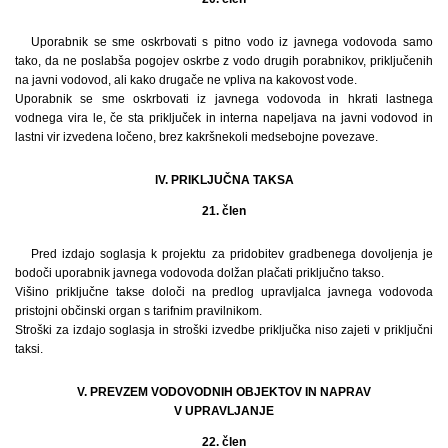
Uporabnik se sme oskrbovati s pitno vodo iz javnega vodovoda samo
tako, da ne poslabša pogojev oskrbe z vodo drugih porabnikov, priključenih
na javni vodovod, ali kako drugače ne vpliva na kakovost vode.
Uporabnik se sme oskrbovati iz javnega vodovoda in hkrati lastnega
vodnega vira le, če sta priključek in interna napeljava na javni vodovod in
lastni vir izvedena ločeno, brez kakršnekoli medsebojne povezave.
lV. PRIKLJUČNA TAKSA
21. člen
Pred izdajo soglasja k projektu za pridobitev gradbenega dovoljenja je
bodoči uporabnik javnega vodovoda dolžan plačati priključno takso.
Višino priključne takse določi na predlog upravljalca javnega vodovoda
pristojni občinski organ s tarifnim pravilnikom.
Stroški za izdajo soglasja in stroški izvedbe priključka niso zajeti v priključni
taksi.
V. PREVZEM VODOVODNIH OBJEKTOV IN NAPRAV
V UPRAVLJANJE
22. člen