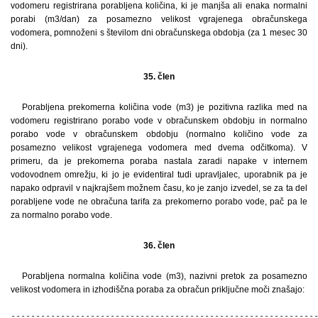
vodomeru registrirana porabljena količina, ki je manjša ali enaka normalni
porabi (m3/dan) za posamezno velikost vgrajenega obračunskega
vodomera, pomnoženi s številom dni obračunskega obdobja (za 1 mesec 30
dni).
35. člen
Porabljena prekomerna količina vode (m3) je pozitivna razlika med na
vodomeru registrirano porabo vode v obračunskem obdobju in normalno
porabo vode v obračunskem obdobju (normalno količino vode za
posamezno velikost vgrajenega vodomera med dvema odčitkoma). V
primeru, da je prekomerna poraba nastala zaradi napake v internem
vodovodnem omrežju, ki jo je evidentiral tudi upravljalec, uporabnik pa je
napako odpravil v najkrajšem možnem času, ko je zanjo izvedel, se za ta del
porabljene vode ne obračuna tarifa za prekomerno porabo vode, pač pa le
za normalno porabo vode.
36. člen
Porabljena normalna količina vode (m3), nazivni pretok za posamezno
velikost vodomera in izhodiščna poraba za obračun priključne moči znašajo:
--------------------------------------------------------------