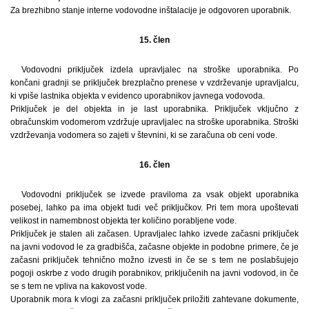
Za brezhibno stanje interne vodovodne inštalacije je odgovoren uporabnik.
15. člen
Vodovodni priključek izdela upravljalec na stroške uporabnika. Po
končani gradnji se priključek brezplačno prenese v vzdrževanje upravljalcu,
ki vpiše lastnika objekta v evidenco uporabnikov javnega vodovoda.
Priključek je del objekta in je last uporabnika. Priključek vključno z
obračunskim vodomerom vzdržuje upravljalec na stroške uporabnika. Stroški
vzdrževanja vodomera so zajeti v števnini, ki se zaračuna ob ceni vode.
16. člen
Vodovodni priključek se izvede praviloma za vsak objekt uporabnika
posebej, lahko pa ima objekt tudi več priključkov. Pri tem mora upoštevati
velikost in namembnost objekta ter količino porabljene vode.
Priključek je stalen ali začasen. Upravljalec lahko izvede začasni priključek
na javni vodovod le za gradbišča, začasne objekte in podobne primere, če je
začasni priključek tehnično možno izvesti in če se s tem ne poslabšujejo
pogoji oskrbe z vodo drugih porabnikov, priključenih na javni vodovod, in če
se s tem ne vpliva na kakovost vode.
Uporabnik mora k vlogi za začasni priključek priložiti zahtevane dokumente,