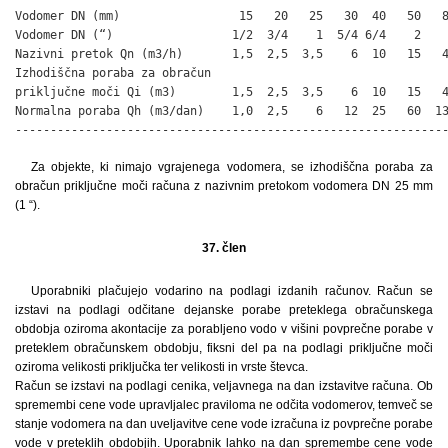
Vodomer DN (mm)                 15   20   25   30  40   50   8
Vodomer DN (“)                 1/2  3/4    1  5/4 6/4    2    
Nazivni pretok Qn (m3/h)       1,5  2,5  3,5    6  10   15   4
Izhodiščna poraba za obračun

priključne moči Qi (m3)        1,5  2,5  3,5    6  10   15   4
Normalna poraba Qh (m3/dan)    1,0  2,5    6   12  25   60  13
-------------------------------------------------------------
Za objekte, ki nimajo vgrajenega vodomera, se izhodiščna poraba za
obračun priključne moči računa z nazivnim pretokom vodomera DN 25 mm
(1 “).
37. člen
Uporabniki plačujejo vodarino na podlagi izdanih računov. Račun se
izstavi na podlagi odčitane dejanske porabe preteklega obračunskega
obdobja oziroma akontacije za porabljeno vodo v višini povprečne porabe v
preteklem obračunskem obdobju, fiksni del pa na podlagi priključne moči
oziroma velikosti priključka ter velikosti in vrste števca.
Račun se izstavi na podlagi cenika, veljavnega na dan izstavitve računa. Ob
spremembi cene vode upravljalec praviloma ne odčita vodomerov, temveč se
stanje vodomera na dan uveljavitve cene vode izračuna iz povprečne porabe
vode v preteklih obdobjih. Uporabnik lahko na dan spremembe cene vode