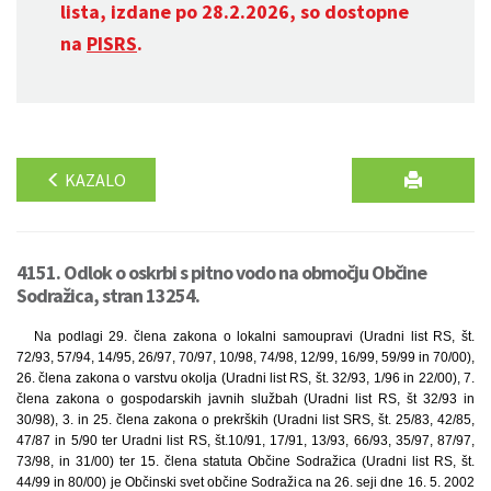
lista, izdane po 28.2.2026, so dostopne
na
PISRS
.
KAZALO
4151. Odlok o oskrbi s pitno vodo na območju Občine
Sodražica, stran 13254.
Na podlagi 29. člena zakona o lokalni samoupravi (Uradni list RS, št.
72/93, 57/94, 14/95, 26/97, 70/97, 10/98, 74/98, 12/99, 16/99, 59/99 in 70/00),
26. člena zakona o varstvu okolja (Uradni list RS, št. 32/93, 1/96 in 22/00), 7.
člena zakona o gospodarskih javnih službah (Uradni list RS, št 32/93 in
30/98), 3. in 25. člena zakona o prekrških (Uradni list SRS, št. 25/83, 42/85,
47/87 in 5/90 ter Uradni list RS, št.10/91, 17/91, 13/93, 66/93, 35/97, 87/97,
73/98, in 31/00) ter 15. člena statuta Občine Sodražica (Uradni list RS, št.
44/99 in 80/00) je Občinski svet občine Sodražica na 26. seji dne 16. 5. 2002