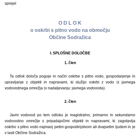
sprejel
O D L O K
o oskrbi s pitno vodo na območju
Občine Sodražica
I. SPLOŠNE DOLOČBE
1. člen
Ta odlok določa pogoje in način oskrbe s pitno vodo, gospodarjenje in
upravljanje z objekti in napravami, ki služijo oskrbi z vodo iz javnega
vodovodnega omrežja (v nadaljevanju: javnega vodovoda).
2. člen
Javni vodovod po tem odloku je magistralno, primarno in sekundarno
vodovodno omrežje s pripadajočimi objekti in napravami, ki zagotavlja
oskrbo s pitno vodo najmanj petim gospodinjstvom ali dvajsetim ljudem in je
v lasti Občine Sodražica.