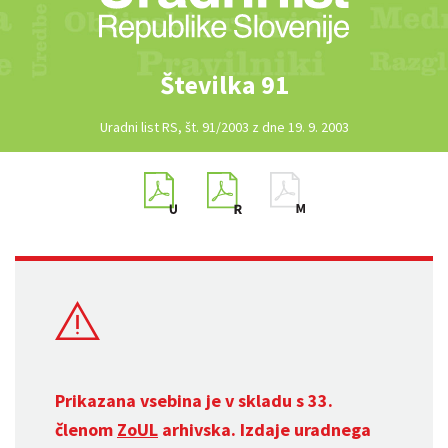
Številka 91
Uradni list RS, št. 91/2003 z dne 19. 9. 2003
Prikazana vsebina je v skladu s 33.
členom
ZoUL
arhivska. Izdaje uradnega