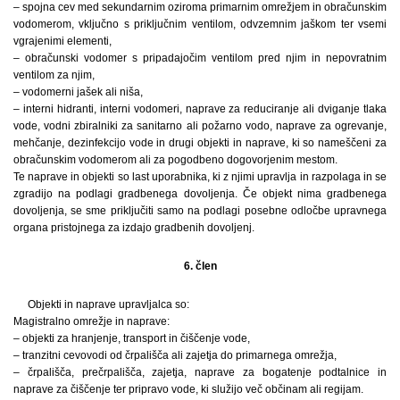
– spojna cev med sekundarnim oziroma primarnim omrežjem in obračunskim
vodomerom, vključno s priključnim ventilom, odvzemnim jaškom ter vsemi
vgrajenimi elementi,
– obračunski vodomer s pripadajočim ventilom pred njim in nepovratnim
ventilom za njim,
– vodomerni jašek ali niša,
– interni hidranti, interni vodomeri, naprave za reduciranje ali dviganje tlaka
vode, vodni zbiralniki za sanitarno ali požarno vodo, naprave za ogrevanje,
mehčanje, dezinfekcijo vode in drugi objekti in naprave, ki so nameščeni za
obračunskim vodomerom ali za pogodbeno dogovorjenim mestom.
Te naprave in objekti so last uporabnika, ki z njimi upravlja in razpolaga in se
zgradijo na podlagi gradbenega dovoljenja. Če objekt nima gradbenega
dovoljenja, se sme priključiti samo na podlagi posebne odločbe upravnega
organa pristojnega za izdajo gradbenih dovoljenj.
6. člen
Objekti in naprave upravljalca so:
Magistralno omrežje in naprave:
– objekti za hranjenje, transport in čiščenje vode,
– tranzitni cevovodi od črpališča ali zajetja do primarnega omrežja,
– črpališča, prečrpališča, zajetja, naprave za bogatenje podtalnice in
naprave za čiščenje ter pripravo vode, ki služijo več občinam ali regijam.