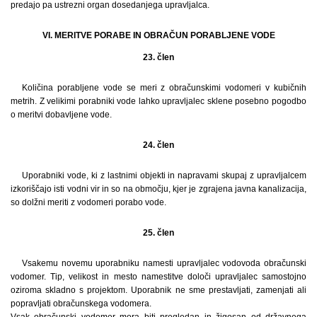
predajo pa ustrezni organ dosedanjega upravljalca.
VI. MERITVE PORABE IN OBRAČUN PORABLJENE VODE
23. člen
Količina porabljene vode se meri z obračunskimi vodomeri v kubičnih
metrih. Z velikimi porabniki vode lahko upravljalec sklene posebno pogodbo
o meritvi dobavljene vode.
24. člen
Uporabniki vode, ki z lastnimi objekti in napravami skupaj z upravljalcem
izkoriščajo isti vodni vir in so na območju, kjer je zgrajena javna kanalizacija,
so dolžni meriti z vodomeri porabo vode.
25. člen
Vsakemu novemu uporabniku namesti upravljalec vodovoda obračunski
vodomer. Tip, velikost in mesto namestitve določi upravljalec samostojno
oziroma skladno s projektom. Uporabnik ne sme prestavljati, zamenjati ali
popravljati obračunskega vodomera.
Vsak obračunski vodomer mora biti pregledan in žigosan od državnega