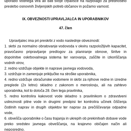
uporabo vodnega vira ali dati svoje črpališče na razpolago za prednostno
preskrbo osnovnih življenjskih potreb občanov in požarno varnost.
lX. OBVEZNOSTI UPRAVLJALCA IN UPORABNIKOV
47. člen
Upravljalec ima pri preskrbi z vodo naslednje obveznosti:
1. skrbi za normalno obratovanje vodovoda v okviru razpoložljivih kapacitet,
pravočasno pripravljanje predlogov za planiranje obnove, širitve in
dopolnitve oskrbovalnega sistema ter varovanja, zaščite in izkoriščanja
vodnih virov,
2. redno vzdržuje objekte in naprave javnega vodovoda,
3. vzdržuje in zamenjuje priključke na stroške uporabnika,
4. redno vzdržuje obračunske vodomere in skrbi za njihove redne in izredne
preglede (2x letno) skladno z zakonom o meroslovju, ali na zahtevo
uporabnika, kot to določa 28. člen tega pravilnika,
5. redno kontrolira kakovost vode skladno s pravilnikom o zdravstveni
ustreznosti pitne vode in drugimi predpisi ter kontrolira učinek čiščenja
čistilnih naprav in drugih objektov ter naprav za prečiščevanje odpadne
vode,
6. obvešča uporabnike o času trajanja in ukrepih ob prekinitvah dobave vode
preko sredstev javnega obveščanja, na krajevno običajen način ali
neposredno,