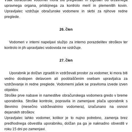
upravnega organa, pristojnega za kontrolo meril in plemenitih kovin.
Upravljalec vzdržuje obračunske vodomere in skrbi za njihove redne
preglede.
26. člen
Vodomeri v interni napeljavi služijo za interno porazdelitev stroškov ter
kontrolo in jih upravljalec vodovoda ne vzdržuje.
27. člen
Uporabnik je dolžan zgraditi in vzdrževati prostor za vodomer, ki mora biti
vedno dostopen delavcem ali pooblaščenim osebam upravljalca za
vzdrževanje in redne preglede. Vodomerni jašek se praviloma izvede izven
objektov.
Stroške prve nabave in namestitve obračunskega vodomera gredo v breme
uporabnika. Stroške kontrole, popravila in zamenjave plača uporabnik s
števnino (mesečno vzdrževalnino vodomera), izračunano na osnovi
dejanskih stroškov.
Upravljalec lahko vodomer, kolikor je to nujno potrebno, zamenja brez
predhodnega obvestila uporabniku, dolžan pa ga je naknadno obvestiti v
roku 15 dni po zamenjavi.