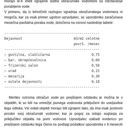
morajo le-ti imeti vgrajene lastne obračunske vodomere za odčitavanje
porabljene vode.
V primeru, da iz tehničnih razlogov vgradnja obračunskega vodomera ni
mogoča, kar za vsak primer ugotovi upravljalec, se uporabniku zaračunava
mesečna pavšalna poraba vode, določena na osnovi naslednje tabele:
------------------------------------------------

Dejavnost                          m3/m2 celotne

                                   površ. /mesec

------------------------------------------------

– gostilna, slaščičarna                     0,75

– bar, okrepčevalnica                       0,60

– frizerski salon                           0,50

– urad                                      0,15

– mesarija                                  0,30

– ostale dejavnosti                         0,10

------------------------------------------------
Meritev oziroma obračun vode po prejšnjem odstavku je možna le v
objektih, ki so bili na omrežje javnega vodovoda priključeni do uveljavitve
tega odloka. Vsi ostali objekti morajo biti zgrajeni tako, da ima vsak poslovni
prostor svoj obračunski vodomer, kar je pogoj za izdajo soglasja za
priključitev objekta na javni vodovod. Upravljalec uskladi evidenco po
prejšnjem odstavku tega člena na podlagi podatkov uporabnika v 6 mesecih