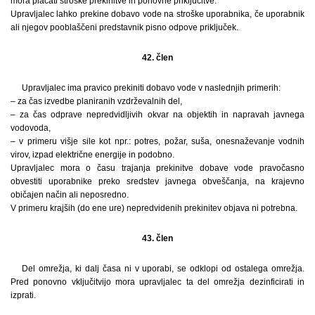
mora plačati stroške prekinitve in ponovne priključitve.
Upravljalec lahko prekine dobavo vode na stroške uporabnika, če uporabnik
ali njegov pooblaščeni predstavnik pisno odpove priključek.
42. člen
Upravljalec ima pravico prekiniti dobavo vode v naslednjih primerih:
– za čas izvedbe planiranih vzdrževalnih del,
– za čas odprave nepredvidljivih okvar na objektih in napravah javnega
vodovoda,
– v primeru višje sile kot npr.: potres, požar, suša, onesnaževanje vodnih
virov, izpad električne energije in podobno.
Upravljalec mora o času trajanja prekinitve dobave vode pravočasno
obvestiti uporabnike preko sredstev javnega obveščanja, na krajevno
običajen način ali neposredno.
V primeru krajših (do ene ure) nepredvidenih prekinitev objava ni potrebna.
43. člen
Del omrežja, ki dalj časa ni v uporabi, se odklopi od ostalega omrežja.
Pred ponovno vključitvijo mora upravljalec ta del omrežja dezinficirati in
izprati.