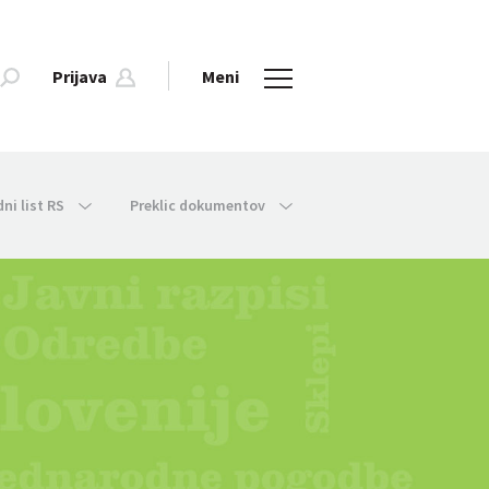
Prijava
Meni
dni list RS
Preklic dokumentov