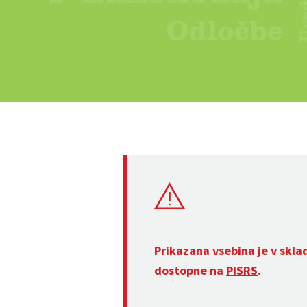
Prikazana vsebina je v skla
dostopne na
PISRS
.