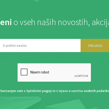
eni
o vseh naših novostih, akci
PRIJAVA
Seznanjen sem s
Splošnimi pogoji
in z
Izjavo o varstvu osebnih podatk