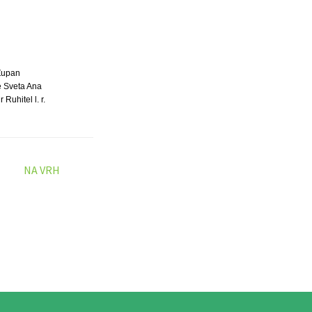
Župan
 Sveta Ana
Ruhitel l. r.
NA VRH