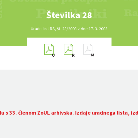
Številka 28
Uradni list RS, št. 28/2003 z dne 17. 3. 2003
du s 33. členom
ZoUL
arhivska. Izdaje uradnega lista, iz