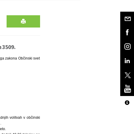
n 3509.
tega zakona Občinski svet
dnjih volitvah v občinski
.
eto.