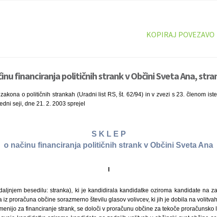
KOPIRAJ POVEZAVO
inu financiranja političnih strank v Občini Sveta Ana, stra
zakona o političnih strankah (Uradni list RS, št. 62/94) in v zvezi s 23. členom is
dni seji, dne 21. 2. 2003 sprejel
S K L E P
o načinu financiranja političnih strank v Občini Sveta Ana
I
nadaljnjem besedilu: stranka), ki je kandidirala kandidatke oziroma kandidate na za
a iz proračuna občine sorazmerno številu glasov volivcev, ki jih je dobila na volitvah
amenijo za financiranje strank, se določi v proračunu občine za tekoče proračunsko l