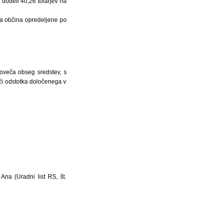
 dodeli 40,26 tolarjev na
ima občina opredeljene po
poveča obseg sredstev, s
eči odstotka določenega v
Ana (Uradni list RS, št.