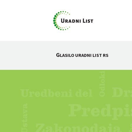
G
LASILO URADNI LIST RS