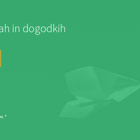
jah in dogodkih
ov
. *