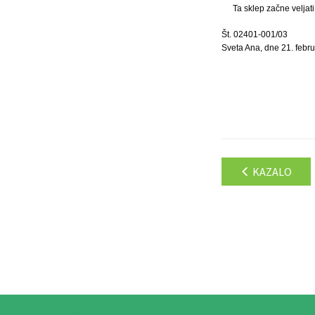
Ta sklep začne veljat
Št. 02401-001/03
Sveta Ana, dne 21. febru
KAZALO