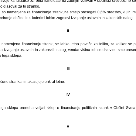
la svoje kandidatke oziroma kandidate na zadnjih volitvah v občinski svet občine se
no glasoval za to stranko.
i so namenjena za financiranje strank, ne smejo presegati 0,6% sredstev, ki jih 
anciranje občine in s katerimi lahko zagotovi izvajanje ustavnih in zakonskih nalog.
II
o namenjena financiranju strank, se lahko letno poveča za toliko, za kolikor se 
ja izvajanje ustavnih in zakonskih nalog, vendar višina teh sredstev ne sme pres
e tega sklepa.
III
ačune strankam nakazujejo enkrat letno.
IV
ga sklepa preneha veljati sklep o financiranju političnih strank v Občini Sveta 
V