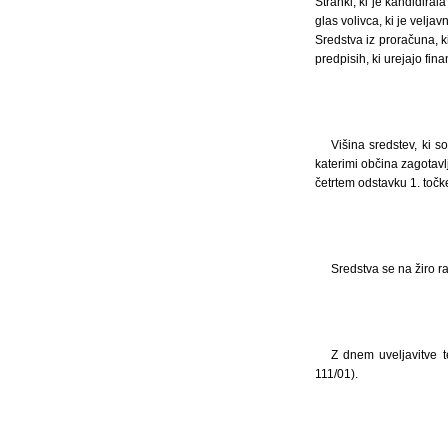
Stranki, ki je kandidira
glas volivca, ki je veljav
Sredstva iz proračuna, k
predpisih, ki urejajo fin
Višina sredstev, ki s
katerimi občina zagotavl
četrtem odstavku 1. točk
Sredstva se na žiro r
Z dnem uveljavitve te
111/01).