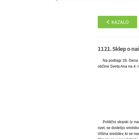
KAZALO
1121. Sklep o nač
Na podlagi 26. člena 
občine Sveta Ana na 4. re
Politični stranki (v 
svet, se dodelijo sredstv
Višina sredstev, ki se n