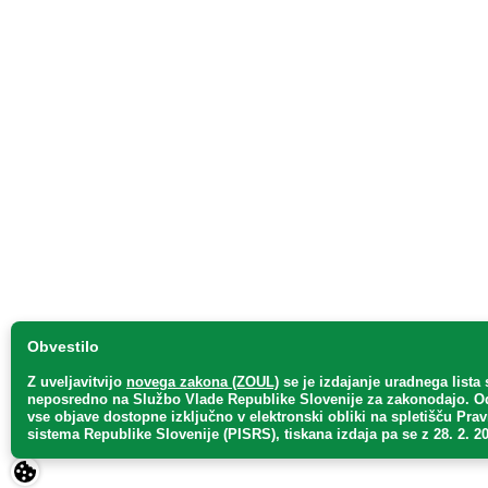
Obvestilo
Z uveljavitvijo
novega zakona (ZOUL)
se je
izdajanje uradnega lista 
neposredno
na Službo Vlade Republike Slovenije za zakonodajo
. O
vse objave dostopne izključno v elektronski obliki na spletišču Pra
sistema Republike Slovenije (PISRS), tiskana izdaja pa se z 28. 2. 20