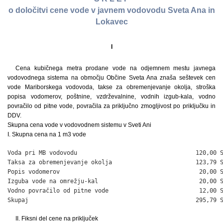
o določitvi cene vode v javnem vodovodu Sveta Ana in
Lokavec
I
Cena kubičnega metra prodane vode na odjemnem mestu javnega
vodovodnega sistema na območju Občine Sveta Ana znaša seštevek cen
vode Mariborskega vodovoda, takse za obremenjevanje okolja, stroška
popisa vodomerov, poštnine, vzdrževalnine, vodnih izgub-kala, vodno
povračilo od pitne vode, povračila za priključno zmogljivost po priključku in
DDV.
Skupna cena vode v vodovodnem sistemu v Sveti Ani
I. Skupna cena na 1 m3 vode
Voda pri MB vodovodu                                  120,00 S
Taksa za obremenjevanje okolja                        123,79 S
Popis vodomerov                                        20,00 S
Izguba vode na omrežju-kal                             20,00 S
Vodno povračilo od pitne vode                          12,00 S
Skupaj                                                295,79 
II. Fiksni del cene na priključek