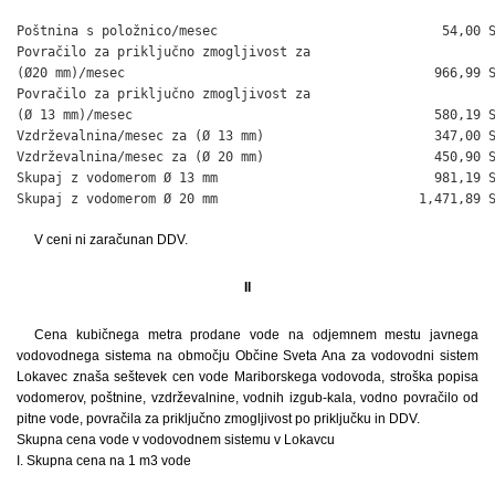
Poštnina s položnico/mesec                             54,00 S
Povračilo za priključno zmogljivost za

(Ø20 mm)/mesec                                        966,99 S
Povračilo za priključno zmogljivost za

(Ø 13 mm)/mesec                                       580,19 S
Vzdrževalnina/mesec za (Ø 13 mm)                      347,00 S
Vzdrževalnina/mesec za (Ø 20 mm)                      450,90 S
Skupaj z vodomerom Ø 13 mm                            981,19 S
Skupaj z vodomerom Ø 20 mm                          1,471,89 
V ceni ni zaračunan DDV.
II
Cena kubičnega metra prodane vode na odjemnem mestu javnega
vodovodnega sistema na območju Občine Sveta Ana za vodovodni sistem
Lokavec znaša seštevek cen vode Mariborskega vodovoda, stroška popisa
vodomerov, poštnine, vzdrževalnine, vodnih izgub-kala, vodno povračilo od
pitne vode, povračila za priključno zmogljivost po priključku in DDV.
Skupna cena vode v vodovodnem sistemu v Lokavcu
I. Skupna cena na 1 m3 vode