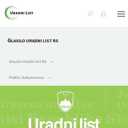
G
LASILO URADNI LIST RS
Glasilo Uradni list RS
Preklic dokumentov