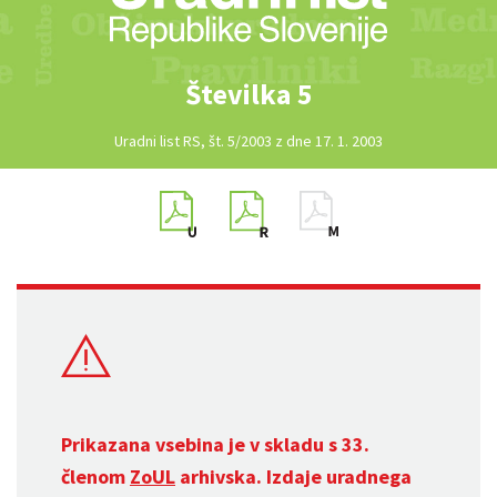
Številka 5
Uradni list RS, št. 5/2003 z dne 17. 1. 2003
Prikazana vsebina je v skladu s 33.
členom
ZoUL
arhivska. Izdaje uradnega