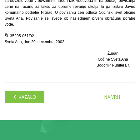
za odvzeto vodo v odvzemnih jaških MB Vodovoda in na podlagi povišanja
cene na računu za takso za obremenjevanje okolja, ki ga izstavi Javno
komunalno podjetje Nigrad. O povišanju cen odloča Občinski svet občine
Sveta Ana. Povišanje se izvede ob naslednjem prvem obračunu porabe
vode.
Št. 35205-051/02
Sveta Ana, dne 20. decembra 2002.
Župan
Občine Sveta Ana
Bogomir Ruhitel l. r.
KAZALO
NA VRH