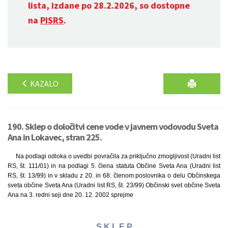
lista, izdane po 28.2.2026, so dostopne
na
PISRS
.
KAZALO
190. Sklep o določitvi cene vode v javnem vodovodu Sveta
Ana in Lokavec, stran 225.
Na podlagi odloka o uvedbi povračila za priključno zmogljivost (Uradni list
RS, št. 111/01) in na podlagi 5. člena statuta Občine Sveta Ana (Uradni list
RS, št. 13/99) in v skladu z 20. in 68. členom poslovnika o delu Občinskega
sveta občine Sveta Ana (Uradni list RS, št. 23/99) Občinski svet občine Sveta
Ana na 3. redni seji dne 20. 12. 2002 sprejme
S K L E P