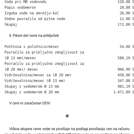
Voda pri MB vodovodu                                  120,00 S
Popis vodomerov                                        20,00 S
Izguba vode na omrežju-kal                             20,00 S
Vodno povračilo od pitne vode                          12,00 S
Skupaj                                                172,00 
II. Fiksni del cene na priključek
Poštnina s položnico/mesec                             54,00 S
Povračilo za priključno zmogljivost za

(Ø 13 mm)/mesec                                       580,19 S
Povračilo za priključno zmogljivost za

(Ø 20 mm)/ mesec                                      966,99 S
Vzdrževalnina/mesec za (Ø 20 mm)                      450,90 S
Vzdrževalnina/mesec (Ø 13 mm)                         347,00 S
Skupaj z vodomerom Ø 13 mm                            981,19 S
Skupaj z vodomerom Ø 20 mm                          1.471,89 
V ceni ni zaračunan DDV.
III
Višina skupne cene vode se povišuje na podlagi povišanja cen na računu