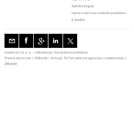
Splošni pogoji
Izjava o varstvu osebnih podatkov
E-dražbe
Uradni list d. o. o. – v likvidaciji / Vse pravice pridržane.
Pravna obvestila
/
Piškotki
/ Avtorji:
TriTim spletna agencija
v sodelovanju z
2Mobile