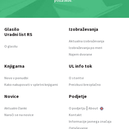
podatkov
. *
Glasilo
Izobraževanja
Uradni list RS
Aktualna izobraževanja
O glasilu
Izobraževanja po meri
Najem dvorane
Knjigarna
UL info tok
Novo v ponudbi
O storitvi
Kako nakupovati v spletni knjigarni
Preizkusi brezplačno
Novice
Podjetje
|
Aktualni članki
O podjetju
About
Naroči se na novice
Kontakt
Informacije javnega značaja
Oglaševanje