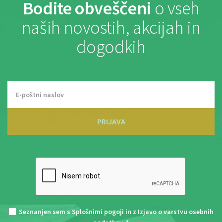
Bodite obveščeni
o vseh
naših novostih, akcijah in
dogodkih
PRIJAVA
Seznanjen sem s
Splošnimi pogoji
in z
Izjavo o varstvu osebnih