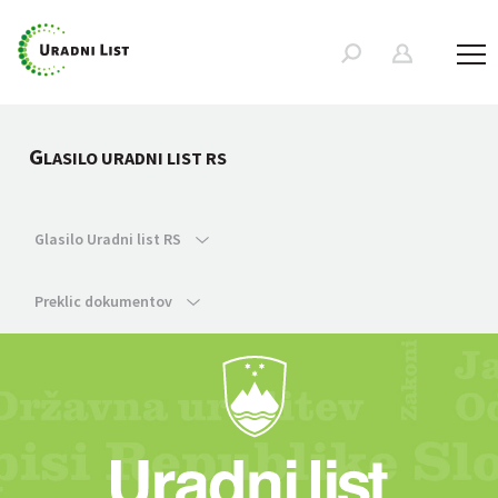
G
LASILO URADNI LIST RS
Glasilo Uradni list RS
Preklic dokumentov