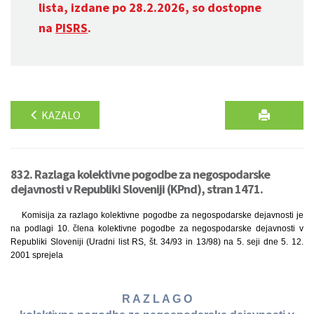
lista, izdane po 28.2.2026, so dostopne
na
PISRS
.
KAZALO
832. Razlaga kolektivne pogodbe za negospodarske
dejavnosti v Republiki Sloveniji (KPnd), stran 1471.
Komisija za razlago kolektivne pogodbe za negospodarske dejavnosti je
na podlagi 10. člena kolektivne pogodbe za negospodarske dejavnosti v
Republiki Sloveniji (Uradni list RS, št. 34/93 in 13/98) na 5. seji dne 5. 12.
2001 sprejela
R A Z L A G O