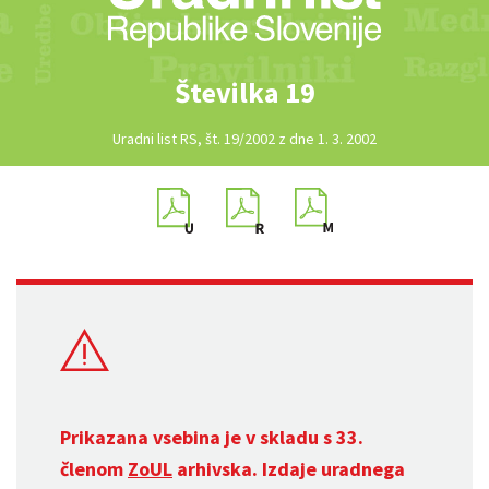
Številka 19
Uradni list RS, št. 19/2002 z dne 1. 3. 2002
Prikazana vsebina je v skladu s 33.
členom
ZoUL
arhivska. Izdaje uradnega