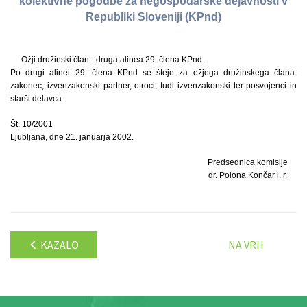
kolektivne pogodbe za negospodarske dejavnosti v
Republiki Sloveniji (KPnd)
Ožji družinski član - druga alinea 29. člena KPnd.
Po drugi alinei 29. člena KPnd se šteje za ožjega družinskega člana:
zakonec, izvenzakonski partner, otroci, tudi izvenzakonski ter posvojenci in
starši delavca.
Št. 10/2001
Ljubljana, dne 21. januarja 2002.
Predsednica komisije
dr. Polona Končar l. r.
KAZALO
NA VRH