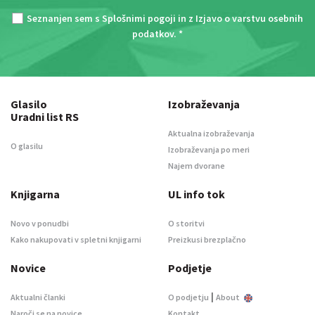
Seznanjen sem s
Splošnimi pogoji
in z
Izjavo o varstvu osebnih
podatkov
. *
Glasilo
Izobraževanja
Uradni list RS
Aktualna izobraževanja
O glasilu
Izobraževanja po meri
Najem dvorane
Knjigarna
UL info tok
Novo v ponudbi
O storitvi
Kako nakupovati v spletni knjigarni
Preizkusi brezplačno
Novice
Podjetje
|
Aktualni članki
O podjetju
About
Naroči se na novice
Kontakt