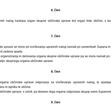
6. člen
vnih nalog nastopa organ skupne občinske uprave kot organ tiste občine, v kat
7. člen
 uprave se mora pri izvrševanju upravnih nalog ravnati po usmeritvah župana in n
ost zadeva spada.
 organiziranja in delovanja organa skupne občinske uprave pa se mora ravnati po
eljic skupnega organa občinske uprave.
8. člen
gana občinske uprave odgovarja za izvrševanje upravnih nalog, ki spadajo 
u in tajniku te občine.
bčinske uprave, v celoti, pa delavec tega organa odgovarja skupaj vsem županom o
9. člen