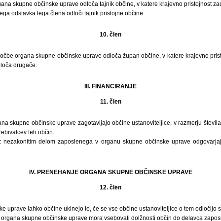
rgana skupne občinske uprave odloča tajnik občine, v katere krajevno pristojnost z
vega odstavka tega člena odloči tajnik pristojne občine.
10. člen
ločbe organa skupne občinske uprave odloča župan občine, v katere krajevno pris
loča drugače.
III. FINANCIRANJE
11. člen
ana skupne občinske uprave zagotavljajo občine ustanoviteljice, v razmerju števi
rebivalcev teh občin.
 nezakonitim delom zaposlenega v organu skupne občinske uprave odgovarjajo
IV. PRENEHANJE ORGANA SKUPNE OBČINSKE UPRAVE
12. člen
 uprave lahko občine ukinejo le, če se vse občine ustanoviteljice o tem odločijo 
organa skupne občinske uprave mora vsebovati dolžnosti občin do delavca zapos