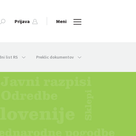
Prijava
Meni
dni list RS
Preklic dokumentov