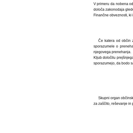
V primeru da nobena od
določa zakonodaja glede
Finančne obveznosti, ki i
Če katera od občin z
sporazumele o prenehan
njegovega prenehanja.
Kljub določilu prejšnje
sporazumejo, da bodo s
Skupni organ občinske
za zaščito, reševanje in