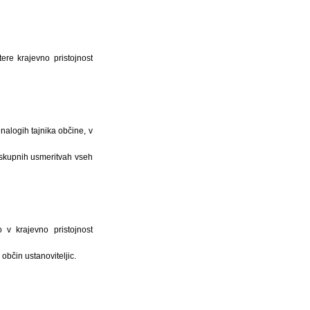
ere krajevno pristojnost
alogih tajnika občine, v
 skupnih usmeritvah vseh
v krajevno pristojnost
bčin ustanoviteljic.