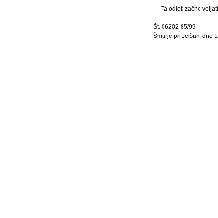
Ta odlok začne veljat
Št. 06202-85/99
Šmarje pri Jelšah, dne 17