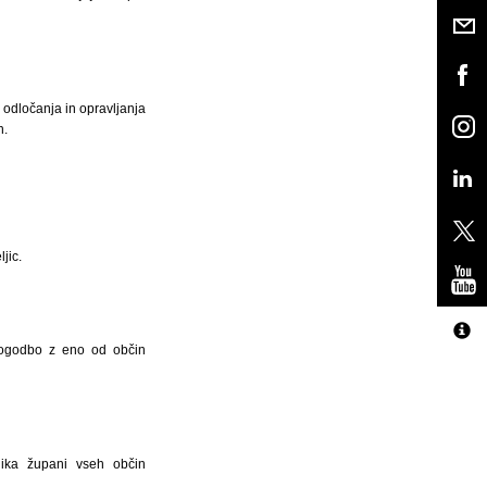
 odločanja in opravljanja
h.
jic.
 pogodbo z eno od občin
nika župani vseh občin