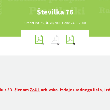
Številka 76
Uradni list RS, št. 76/2000 z dne 24. 8. 2000
du s 33. členom
ZoUL
arhivska. Izdaje uradnega lista, iz