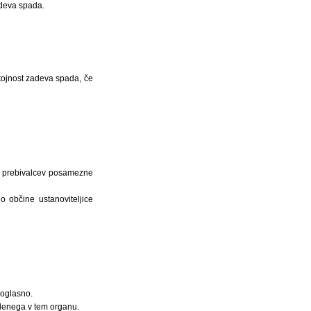
adeva spada.
tojnost zadeva spada, če
la prebivalcev posamezne
 občine ustanoviteljice
soglasno.
lenega v tem organu.