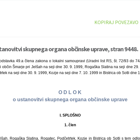
KOPIRAJ POVEZAVO
tanovitvi skupnega organa občinske uprave, stran 9448.
dstavka 49.a člena zakona o lokalni samoupravi (Uradni list RS, št. 72/93 do 74/
ti občin Šmarje pri Jelšah na seji dne 30. 9. 1999, Rogaška Slatina na seji dne 29.
tek na seji dne 30. 9. 1999, Kozje na seji dne 7. 10. 1999 in Bistrica ob Sotli dne 1
O D L O K
o ustanovitvi skupnega organa občinske uprave
I. SPLOŠNO
1. člen
lšah, Rogaška Slatina, Rogatec, Podčetrtek, Kozje in Bistrica ob Sotli s tem odl