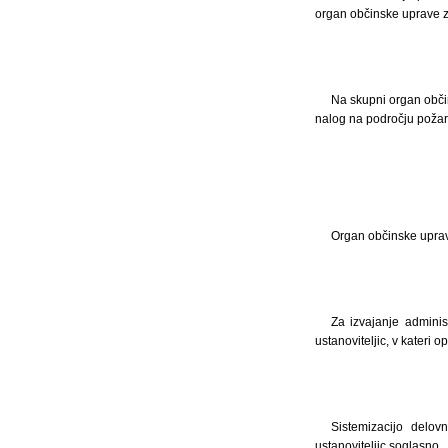
organ občinske uprave za
Na skupni organ občin
nalog na področju požarn
Organ občinske uprave
Za izvajanje admini
ustanoviteljic, v kateri 
Sistemizacijo delo
ustanoviteljic soglasno.