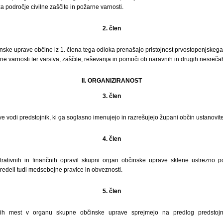
 področje civilne zaščite in požarne varnosti.
2. člen
ske uprave občine iz 1. člena tega odloka prenašajo pristojnost prvostopenjskega
e varnosti ter varstva, zaščite, reševanja in pomoči ob naravnih in drugih nesreča
II. ORGANIZIRANOST
3. člen
 vodi predstojnik, ki ga soglasno imenujejo in razrešujejo župani občin ustanovitel
4. člen
strativnih in finančnih opravil skupni organ občinske uprave sklene ustrezno
opredeli tudi medsebojne pravice in obveznosti.
5. člen
vnih mest v organu skupne občinske uprave sprejmejo na predlog predstoj