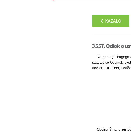
KAZALO
3557. Odlok o us
Na podlagi drugega o
statutov so Občinski sve
dne 26. 10. 1999, Podčetr
Občina Šmarje pri Je