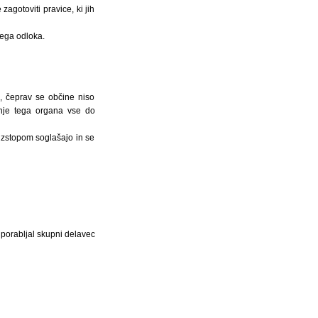
otoviti pravice, ki jih
tega odloka.
, čeprav se občine niso
anje tega organa vse do
izstopom soglašajo in se
uporabljal skupni delavec