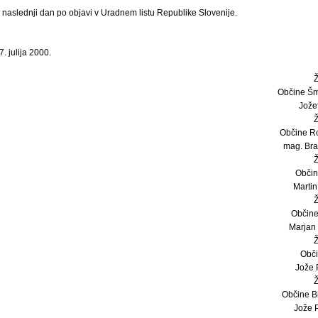
i naslednji dan po objavi v Uradnem listu Republike Slovenije.
. julija 2000.
Občine Šm
Jožef
Občine Ro
mag. Bran
Občin
Martin 
Občine
Marjan D
Obči
Jože P
Občine Bi
Jože P