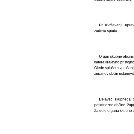
Pri izvrševanju upra
zadeva spada.
Organ skupne občinske
katere krajevno pristojn
Glede splošnih vprašanj
županov občin ustanovit
Delavec skupnega or
posamezne občine, župan
Za delo organa skupne o