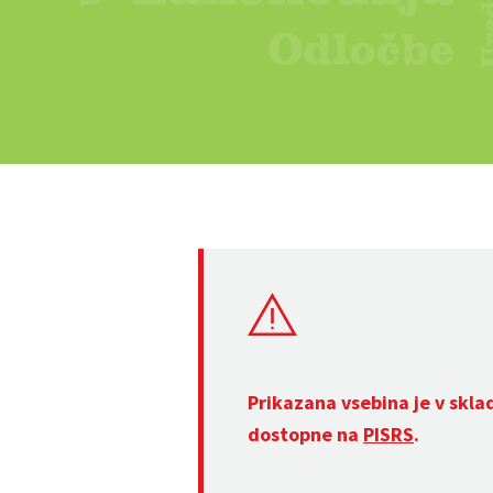
Prikazana vsebina je v skla
dostopne na
PISRS
.