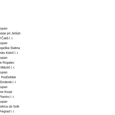
Župan
arje pri Jelšah
 Čakš l. r.
Župan
gaška Slatina
ko Kidrič l. r.
Župan
e Rogatec
Mikolič l. r.
Župan
 Podčetrtek
rofenik l. r.
Župan
ne Kozje
laninc l. r.
Župan
strica ob Sotli
regrad l. r.