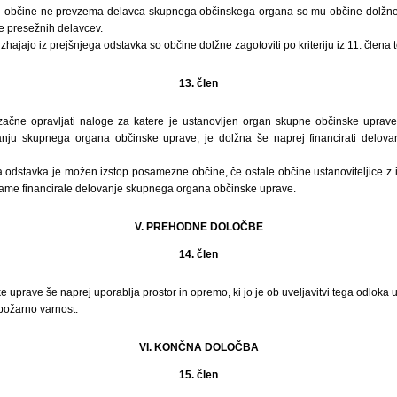
 občine ne prevzema delavca skupnega občinskega organa so mu občine dolžne zag
 presežnih delavcev.
zhajajo iz prejšnjega odstavka so občine dolžne zagotoviti po kriteriju iz 11. člena 
13. člen
ačne opravljati naloge za katere je ustanovljen organ skupne občinske uprave
ju skupnega organa občinske uprave, je dolžna še naprej financirati delov
ga odstavka je možen izstop posamezne občine, če ostale občine ustanoviteljice z 
ame financirale delovanje skupnega organa občinske uprave.
V. PREHODNE DOLOČBE
14. člen
 uprave še naprej uporablja prostor in opremo, ki jo je ob uveljavitvi tega odloka 
 požarno varnost.
VI. KONČNA DOLOČBA
15. člen