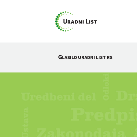
G
LASILO URADNI LIST RS