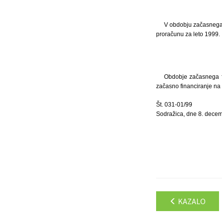
V obdobju začasnega f
proračunu za leto 1999.
Obdobje začasnega fi
začasno financiranje na 
Št. 031-01/99
Sodražica, dne 8. dece
KAZALO