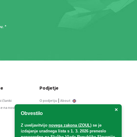
ov
. *
ce
Podjetje
|
i članki
O podjetju
About
se na novice
Kontakt
×
Obvestilo
Informacije javnega
značaja
Z uveljavitvijo
novega zakona (ZOUL)
se je
Oglaševanje
izdajanje uradnega lista s 1. 3. 2026 preneslo
Splošni pogoji
neposredno
na Službo Vlade Republike Slovenije