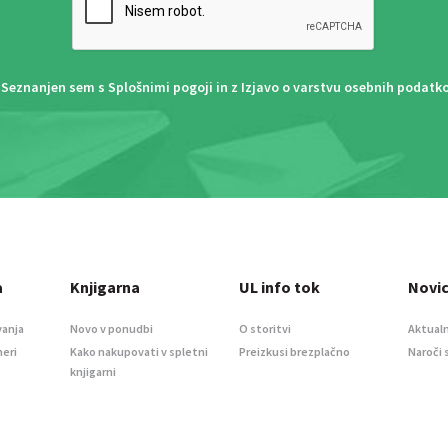
Seznanjen sem s
Splošnimi pogoji
in z
Izjavo o varstvu osebnih podatk
a
Knjigarna
UL info tok
Novi
vanja
Novo v ponudbi
O storitvi
Aktualn
meri
Kako nakupovati v spletni
Preizkusi brezplačno
Naroči 
knjigarni