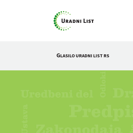
G
LASILO URADNI LIST RS