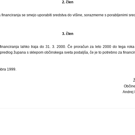
2. člen
inanciranja se smejo uporabiti sredstva do višine, sorazmerne s porabljenimi sre
3. člen
nanciranja lahko traja do 31. 3. 2000. Če proračun za leto 2000 do tega roka 
predlog župana s sklepom občinskega sveta podaljša, če je to potrebno za financir
mbra 1999.
Občine
Andrej P