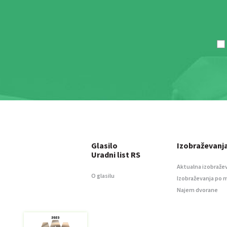
Glasilo
Izobraževanj
Uradni list RS
Aktualna izobraže
O glasilu
Izobraževanja po 
Najem dvorane