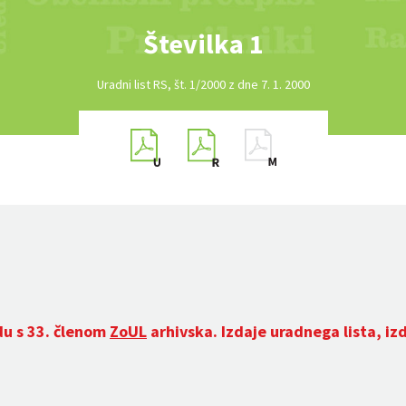
Številka 1
Uradni list RS, št. 1/2000 z dne 7. 1. 2000
du s 33. členom
ZoUL
arhivska. Izdaje uradnega lista, iz