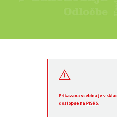
Prikazana vsebina je v skla
dostopne na
PISRS
.