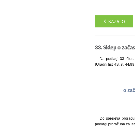
KAZALO
88. Sklep o začas
Na podlagi 33. člena
(Uradni list RS, št. 44/9
o zač
Do sprejetja prorač
podlagi proračuna za le