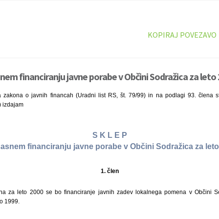
KOPIRAJ POVEZAVO
nem financiranju javne porabe v Občini Sodražica za leto 
 zakona o javnih financah (Uradni list RS, št. 79/99) in na podlagi 93. člena 
9) izdajam
S K L E P
asnem financiranju javne porabe v Občini Sodražica za let
1. člen
una za leto 2000 se bo financiranje javnih zadev lokalnega pomena v Občini S
to 1999.