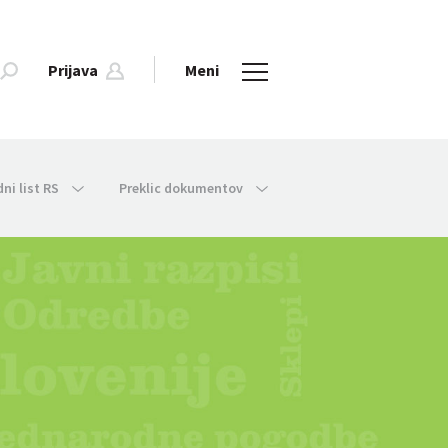
Prijava
Meni
dni list RS
Preklic dokumentov