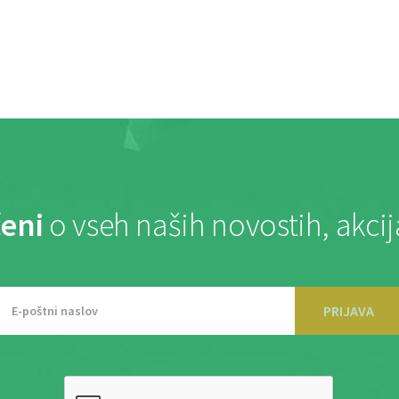
eni
o vseh naših novostih, akci
PRIJAVA