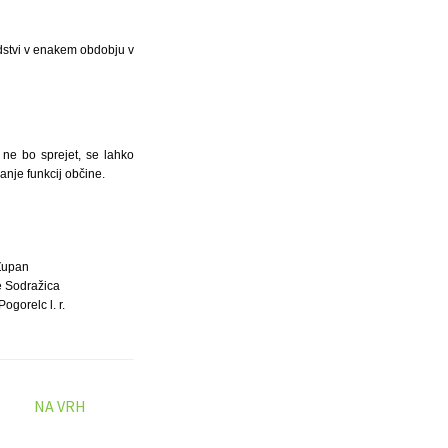
dstvi v enakem obdobju v
ne bo sprejet, se lahko
anje funkcij občine.
Župan
 Sodražica
ogorelc l. r.
NA VRH