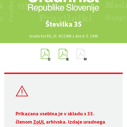
Številka 35
Uradni list RS, št. 35/1998 z dne 8. 5. 1998
Prikazana vsebina je v skladu s 33.
členom
ZoUL
arhivska. Izdaje uradnega