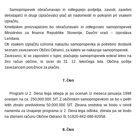
Samoprispevek obračunavajo in odtegujejo podjetja, zavodi, zasebni
delodajalci in drugi izplačevalci plač ali nadomestil in pokojnin pri vsakem
izplačilu.
Kmetijskim proizvajalcem bo obračunavalo in odtegovalo samoprispevek
Ministrstvo za finance Republike Slovenije, Davčni urad – izpostava
Lendava.
Ob vsakem izplačilu oziroma nakazilu samoprispevka je potrebno dostaviti
seznam zavezancev Občini Odranci, za katere se nakazuje samoprispevek.
Zavezanci, ki so zaposleni v tujini, plačujejo samoprispevek enkrat letno na
žiro račun občine, in sicer do 31. 12. tekočega leta. Občina pošlje
zavezancem položnice za plačilo.
7. člen
Program iz 2. člena tega sklepa je po ocenah iz meseca januarja 1998
ocenjen na ca. 250,000.000 SIT. Z občinskim samoprispevkom se bo v petih
letih zbralo predvidoma 50,000.000 SIT. Zbrana sredstva se bodo v celoti
namenila za izvajanje programa iz 2. člena tega odloka, zbirala pa se bodo
na zbirnem računu Občine Odranci št. 51920-842-086-82058.
8. člen