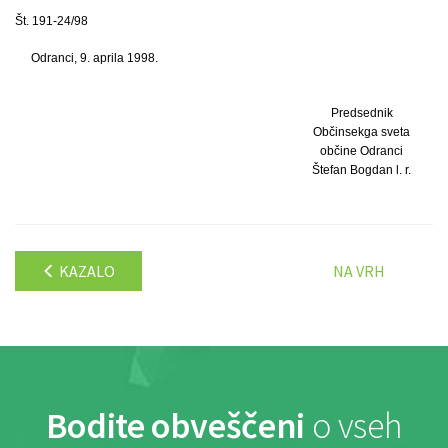
Št. 191-24/98
Odranci, 9. aprila 1998.
Predsednik
Občinsekga sveta
občine Odranci
Štefan Bogdan l. r.
KAZALO
NA VRH
Bodite obveščeni
o vseh