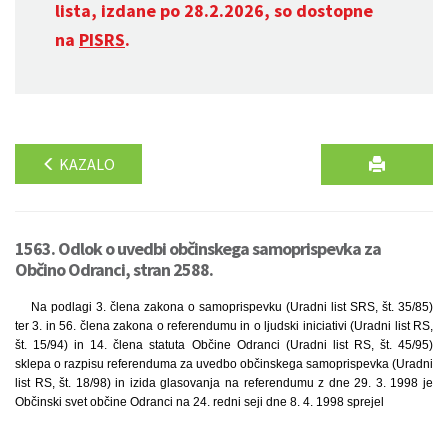
lista, izdane po 28.2.2026, so dostopne
na
PISRS
.
KAZALO
1563. Odlok o uvedbi občinskega samoprispevka za
Občino Odranci, stran 2588.
Na podlagi 3. člena zakona o samoprispevku (Uradni list SRS, št. 35/85)
ter 3. in 56. člena zakona o referendumu in o ljudski iniciativi (Uradni list RS,
št. 15/94) in 14. člena statuta Občine Odranci (Uradni list RS, št. 45/95)
sklepa o razpisu referenduma za uvedbo občinskega samoprispevka (Uradni
list RS, št. 18/98) in izida glasovanja na referendumu z dne 29. 3. 1998 je
Občinski svet občine Odranci na 24. redni seji dne 8. 4. 1998 sprejel