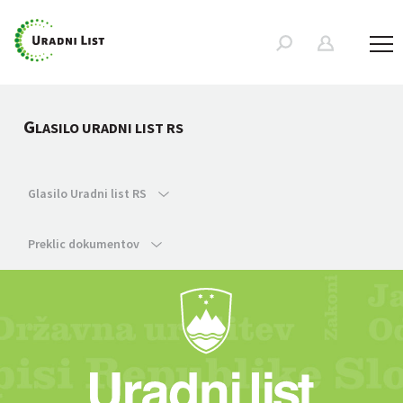
G
LASILO URADNI LIST RS
Glasilo Uradni list RS
Preklic dokumentov