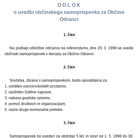
O D L O K
o uvedbi občinskega samoprispevka za Občino
Odranci
1. člen
Na podlagi odločitve občanov na referendumu, dne 29. 3. 1998 se uvede
občinski samoprispevek v denarju za Občino Odranci.
2. člen
Sredstva, zbrana s samoprispevkom, bodo uporabljena za:
1. ureditev osnovnošolskih prostorov,
2. razširitev čistilne naprave,
3. nabava gasilske opreme,
4. pomoč društvom in organizacijam,
5. razne druge komunalne potrebe.
3. člen
Samoprispevek bo uveden za obdobje 5 let, in sicer od 1. 5. 1998 do 30.