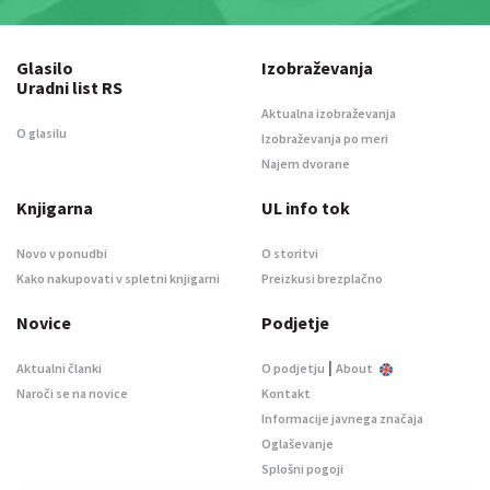
Glasilo
Izobraževanja
Uradni list RS
Aktualna izobraževanja
O glasilu
Izobraževanja po meri
Najem dvorane
Knjigarna
UL info tok
Novo v ponudbi
O storitvi
Kako nakupovati v spletni knjigarni
Preizkusi brezplačno
Novice
Podjetje
|
Aktualni članki
O podjetju
About
Naroči se na novice
Kontakt
Informacije javnega značaja
Oglaševanje
Splošni pogoji