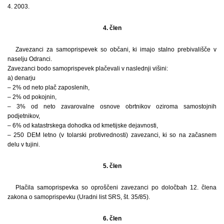
4. 2003.
4. člen
Zavezanci za samoprispevek so občani, ki imajo stalno prebivališče v
naselju Odranci.
Zavezanci bodo samoprispevek plačevali v naslednji višini:
a) denarju
– 2% od neto plač zaposlenih,
– 2% od pokojnin,
– 3% od neto zavarovalne osnove obrtnikov oziroma samostojnih
podjetnikov,
– 6% od katastrskega dohodka od kmetijske dejavnosti,
– 250 DEM letno (v tolarski protivrednosti) zavezanci, ki so na začasnem
delu v tujini.
5. člen
Plačila samoprispevka so oproščeni zavezanci po določbah 12. člena
zakona o samoprispevku (Uradni list SRS, št. 35/85).
6. člen