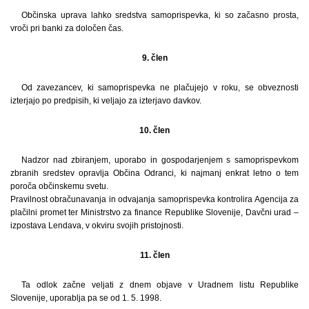
Občinska uprava lahko sredstva samoprispevka, ki so začasno prosta,
vroči pri banki za določen čas.
9. člen
Od zavezancev, ki samoprispevka ne plačujejo v roku, se obveznosti
izterjajo po predpisih, ki veljajo za izterjavo davkov.
10. člen
Nadzor nad zbiranjem, uporabo in gospodarjenjem s samoprispevkom
zbranih sredstev opravlja Občina Odranci, ki najmanj enkrat letno o tem
poroča občinskemu svetu.
Pravilnost obračunavanja in odvajanja samoprispevka kontrolira Agencija za
plačilni promet ter Ministrstvo za finance Republike Slovenije, Davčni urad –
izpostava Lendava, v okviru svojih pristojnosti.
11. člen
Ta odlok začne veljati z dnem objave v Uradnem listu Republike
Slovenije, uporablja pa se od 1. 5. 1998.