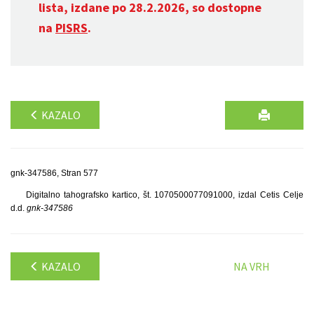
lista, izdane po 28.2.2026, so dostopne
na
PISRS
.
KAZALO
gnk-347586, Stran 577
Digitalno tahografsko kartico, št. 1070500077091000, izdal Cetis Celje
d.d.
gnk-347586
KAZALO
NA VRH