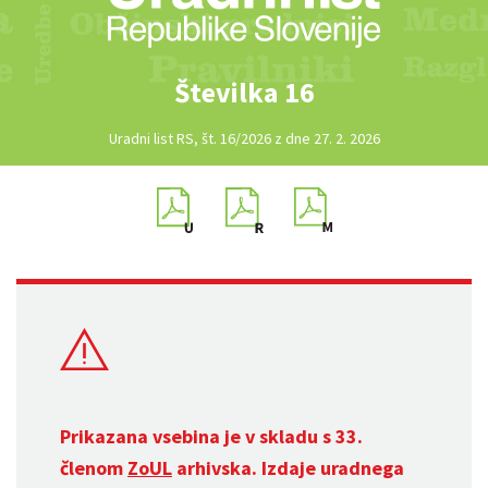
Številka 16
Uradni list RS, št. 16/2026 z dne 27. 2. 2026
Prikazana vsebina je v skladu s 33.
členom
ZoUL
arhivska. Izdaje uradnega