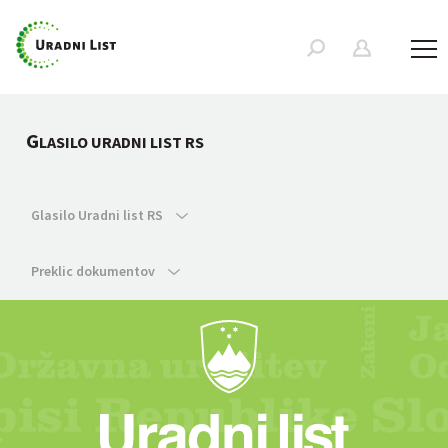
G
LASILO URADNI LIST RS
Glasilo Uradni list RS
Preklic dokumentov