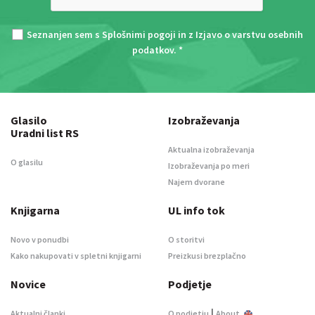
Seznanjen sem s
Splošnimi pogoji
in z
Izjavo o varstvu osebnih
podatkov
. *
Glasilo
Izobraževanja
Uradni list RS
Aktualna izobraževanja
O glasilu
Izobraževanja po meri
Najem dvorane
Knjigarna
UL info tok
Novo v ponudbi
O storitvi
Kako nakupovati v spletni knjigarni
Preizkusi brezplačno
Novice
Podjetje
|
Aktualni članki
O podjetju
About