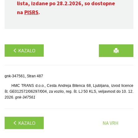
lista, izdane po 28.2.2026, so dostopne
na
PISRS
.
KAZALO
gnk-347561, Stran 487
HMC TRANS d.o.o., Cesta Andreja Bitenca 68, Ljubljana, izvod licence
št. GE012572/06297/004, za vozilo, reg. št. LJ 50 KLS, veljavnost do 10. 12.
2026.
gnk-347561
KAZALO
NA VRH