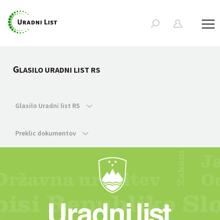
G
LASILO URADNI LIST RS
Glasilo Uradni list RS
Preklic dokumentov