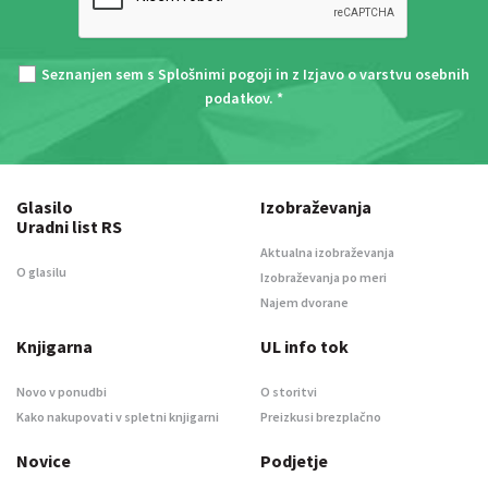
Seznanjen sem s
Splošnimi pogoji
in z
Izjavo o varstvu osebnih
podatkov
. *
Glasilo
Izobraževanja
Uradni list RS
Aktualna izobraževanja
O glasilu
Izobraževanja po meri
Najem dvorane
Knjigarna
UL info tok
Novo v ponudbi
O storitvi
Kako nakupovati v spletni knjigarni
Preizkusi brezplačno
Novice
Podjetje