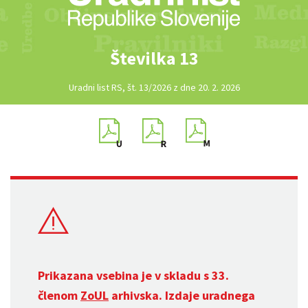
Številka 13
Uradni list RS, št. 13/2026 z dne 20. 2. 2026
Prikazana vsebina je v skladu s 33.
členom
ZoUL
arhivska. Izdaje uradnega