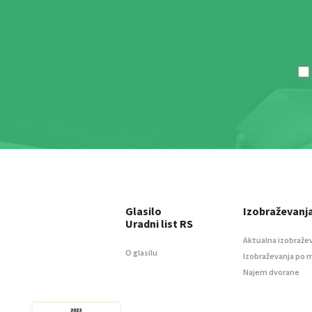
Glasilo
Izobraževanj
Uradni list RS
Aktualna izobraže
O glasilu
Izobraževanja po 
Najem dvorane