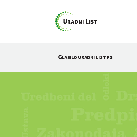
G
LASILO URADNI LIST RS