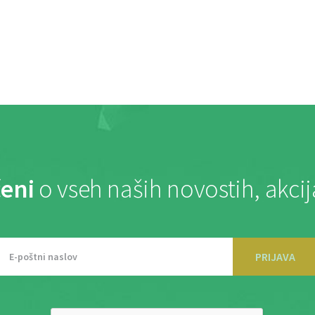
eni
o vseh naših novostih, akci
PRIJAVA