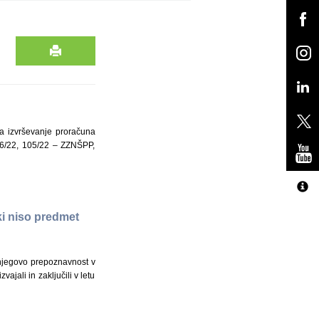
za izvrševanje proračuna
 96/22, 105/22 – ZZNŠPP,
ki niso predmet
o njegovo prepoznavnost v
jali in zaključili v letu