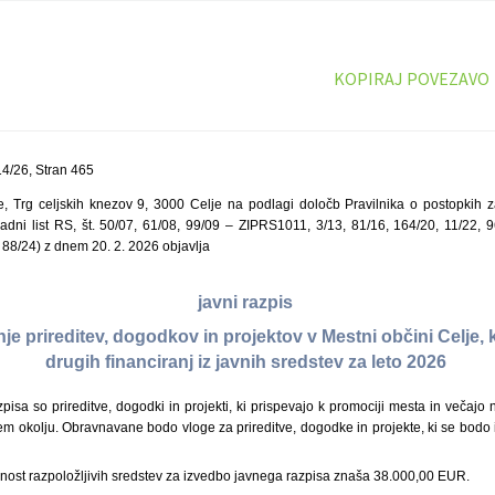
KOPIRAJ POVEZAVO
4/26, Stran 465
, Trg celjskih knezov 9, 3000 Celje na podlagi določb Pravilnika o postopkih 
adni list RS, št. 50/07, 61/08, 99/09 – ZIPRS1011, 3/13, 81/16, 164/20, 11/22,
 88/24) z dnem 20. 2. 2026 objavlja
javni razpis
nje prireditev, dogodkov in projektov v Mestni občini Celje, 
drugih financiranj iz javnih sredstev za leto 2026
isa so prireditve, dogodki in projekti, ki prispevajo k promociji mesta in večaj
okolju. Obravnavane bodo vloge za prireditve, dogodke in projekte, ki se bodo izva
nost razpoložljivih sredstev za izvedbo javnega razpisa znaša 38.000,00 EUR.