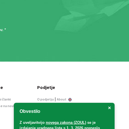
ov
. *
ce
Podjetje
|
i članki
O podjetju
About
se na novice
Kontakt
×
Obvestilo
Informacije javnega
značaja
Z uveljavitvijo
novega zakona (ZOUL)
se je
Oglaševanje
izdajanje uradnega lista s 1. 3. 2026 preneslo