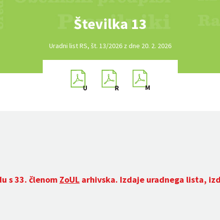
Številka 13
Uradni list RS, št. 13/2026 z dne 20. 2. 2026
du s 33. členom
ZoUL
arhivska. Izdaje uradnega lista, iz