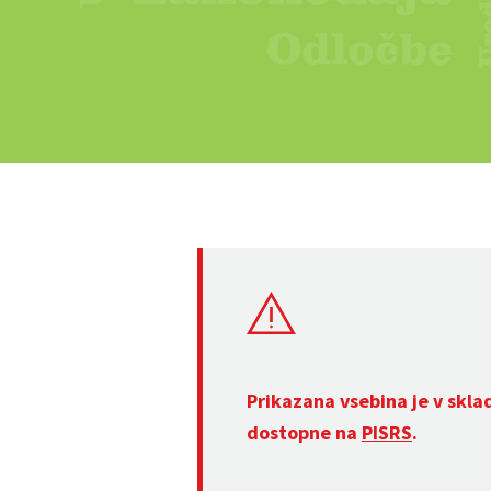
Prikazana vsebina je v skla
dostopne na
PISRS
.