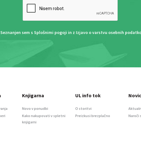
Seznanjen sem s
Splošnimi pogoji
in z
Izjavo o varstvu osebnih podatk
a
Knjigarna
UL info tok
Novi
vanja
Novo v ponudbi
O storitvi
Aktualn
meri
Kako nakupovati v spletni
Preizkusi brezplačno
Naroči 
knjigarni