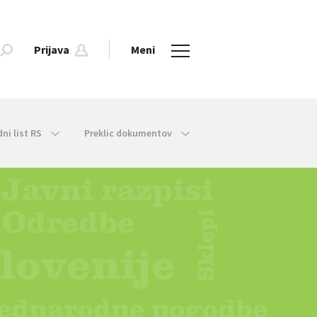
Prijava
Meni
dni list RS
Preklic dokumentov