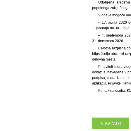
Odobrena sredstva 
popolnega zaključnega f
Vloge je mogoče odd
– 17. aprila 2026 d
1. januarja do 30. junija
– 4. septembra 2026 
31. decembra 2026.
Celotna razpisna do
https://celje.obcinski-r
delovna mesta.
Prijavitelj mora vlogo
dokazila, navedena v prij
podpisa, mora izpolniti
aplikaciji. Prijavitelj la
Kontaktna oseba: Kla
KAZALO