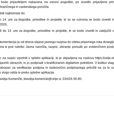
bodo prijaviteljem nakazana na osnovi pogodbe, po izvedbi prijavljene prire
inančnega in vsebinskega poročila.
ati najkasneje do:
o 14. ure za dogodke, prireditve in projekte, ki so se oziroma se bodo izvedli in
 2026,
do 14. ure za dogodke, prireditve in projekte, ki se bodo izvedli in zaključili 
kumentacija je od dneva objave javnega razpisa do izteka prijavnega roka doseglji
azpisi.si pod rubriko Javna naročila, razpisi, zbiranje ponudb po evidenčnem post
 na razpis izpolniti v spletni aplikaciji, ki je objavljena na naslovu https://celje.obc
avnih obrazcih, in jo podpisati s kvalificiranim digitalnim potrdilom. V kolikor vl
 obrazec za verifikacijo podpisa in lastnoročno podpisanega priložiti na za to 
hko vlogo odda le preko spletne aplikacije.
vdija Komerički, klavdija.komericki@celje.si, 03/426-56-80.