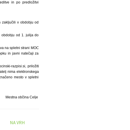
ditve in po predložitvi
 zaključili v obdobju od
v obdobju od 1. julija do
va na spletni strani MOC
opku in javni natečaji za
inski-razpisi.si, priložiti
agatelj nima elektronskega
označeno mesto v spletni
Mestna občina Celje
NA VRH