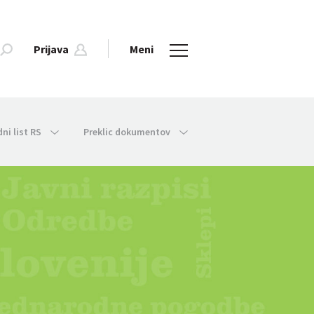
Prijava
Meni
dni list RS
Preklic dokumentov