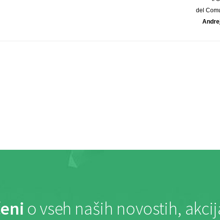
del Comu
Andre
eni
o vseh naših novostih, akci