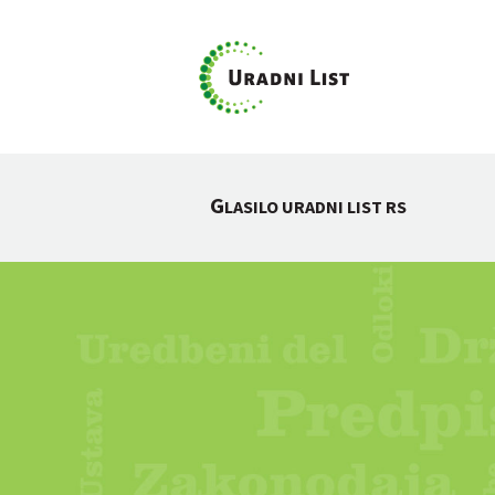
G
LASILO URADNI LIST RS