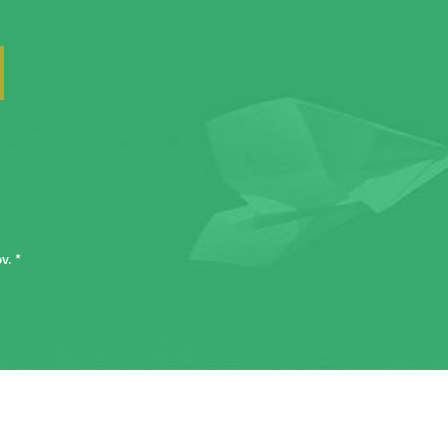
ov
. *