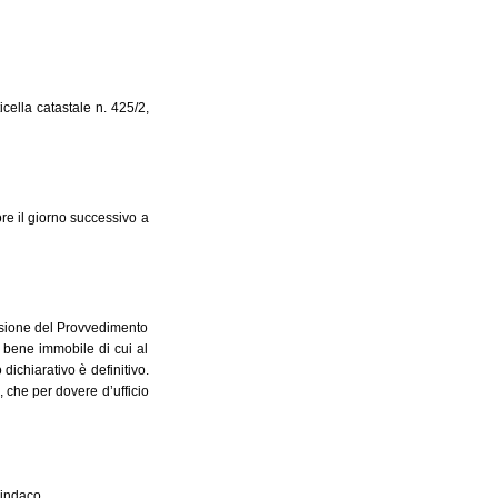
icella catastale n. 425/2,
re il giorno successivo a
ssione del Provvedimento
l bene immobile di cui al
dichiarativo è definitivo.
 che per dovere d’ufficio
 Sindaco