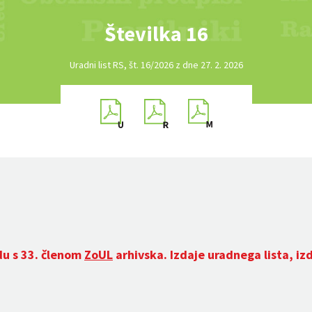
Številka 16
Uradni list RS, št. 16/2026 z dne 27. 2. 2026
du s 33. členom
ZoUL
arhivska. Izdaje uradnega lista, iz