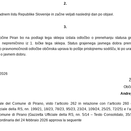
2.
adnem listu Republike Slovenije in začne veljati naslednji dan po objavi.
3.
čine Piran bo na podlagi tega sklepa izdala odločbo o prenehanju statusa g
nepremičnino iz 1. točke tega sklepa. Status grajenega javnega dobra pre
 pravnomočnosti odločbe občinska uprava to pošlje pristojnemu sodišču, ki po ura
 o javnem dobru.
 2026
Obči
Andre
le del Comune di Pirano, visto l’articolo 262 in relazione con l’articolo 260 
ficiale della RS, nn. 199/21, 18/23, 78/23, 95/23, 23/24, 109/24, 25/25, 72/25) e l’art
omune di Pirano (Gazzetta Ufficiale della RS, nn. 5/14 – Testo Consolidato, 35/
 ordinaria del 24 febbraio 2026 approva la seguente