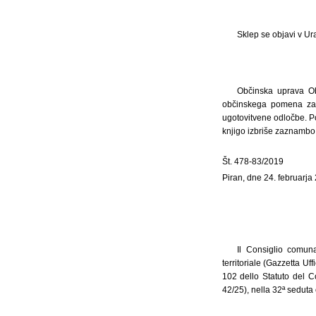
Sklep se objavi v Ur
Občinska uprava Ob
občinskega pomena za 
ugotovitvene odločbe. Po
knjigo izbriše zaznambo
Št. 478-83/2019
Piran, dne 24. februarja
Il Consiglio comuna
territoriale (Gazzetta Uf
102 dello Statuto del C
42/25), nella 32ª seduta