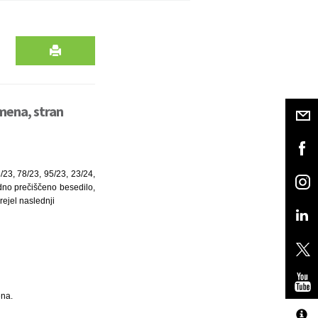
mena, stran
/23, 78/23, 95/23, 23/24,
adno prečiščeno besedilo,
rejel naslednji
ena.