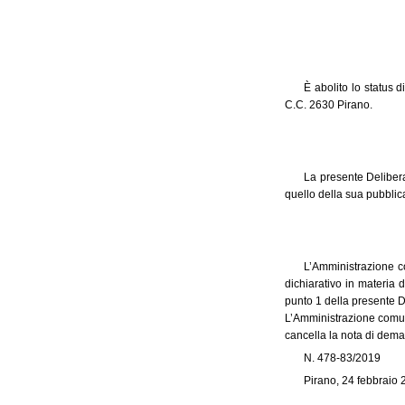
È abolito lo status d
C.C. 2630 Pirano.
La presente Delibera
quello della sua pubblic
L’Amministrazione c
dichiarativo in materia 
punto 1 della presente De
L’Amministrazione comuna
cancella la nota di dema
N. 478-83/2019
Pirano, 24 febbraio