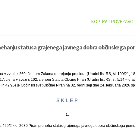
KOPIRAJ POVEZAVO
enehanju statusa grajenega javnega dobra občinskega po
a v zvezi z 260. členom Zakona o urejanju prostora (Uradni list RS, št. 199/21, 18
 17. člena v zvezi s 102. členom Statuta Občine Piran (Uradni list RS, št. 5/14 – ur
 in 42/25) je Občinski svet Občine Piran na 32. redni seji dne 24. februarja 2026 sp
S K L E P
1.
a 425/2 k.o. 2630 Piran preneha status grajenega javnega dobra občinskega pom