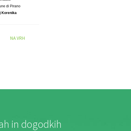
ne di Pirano
j Korenika
NA VRH
jah in dogodkih