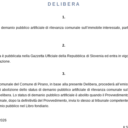
D E L I B E R A
1.
i demanio pubblico artificiale di rilevanza comunale sull’immobile interessato, part
2.
 è pubblicata nella Gazzetta Ufficiale della Repubblica di Slovenia ed entra in vigo
azione.
3.
omunale del Comune di Pirano, in base alla presente Delibera, procederà all’emi
di abolizione dello status di demanio pubblico artificiale di rilevanza comunale su
libera. Lo status di demanio pubblico artificiale è abolito quando il Provvedimento 
le, dopo la definitività del Provvedimento, invia lo stesso al tribunale competente,
nio pubblico nel Libro fondiario.
 2026
Il