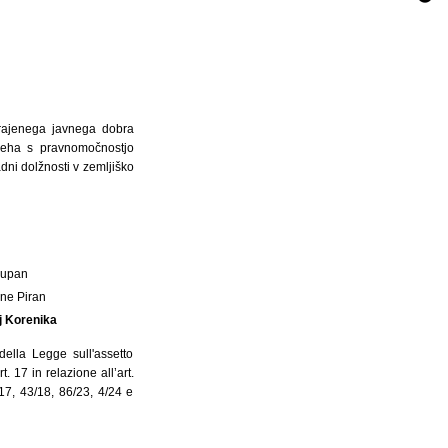
rajenega javnega dobra
neha s pravnomočnostjo
dni dolžnosti v zemljiško
Župan
ne Piran
j Korenika
della Legge sull'assetto
. 17 in relazione all’art.
17, 43/18, 86/23, 4/24 e