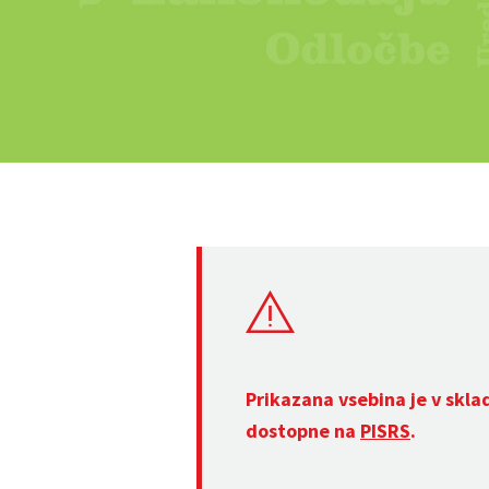
Prikazana vsebina je v skla
dostopne na
PISRS
.