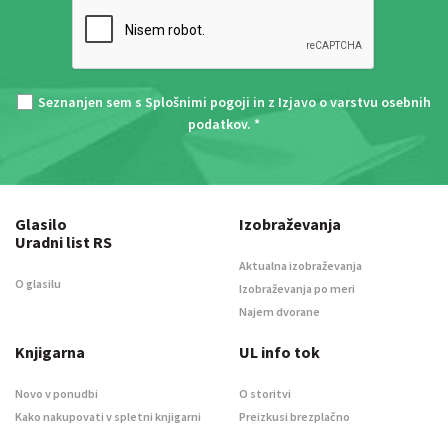
Seznanjen sem s
Splošnimi pogoji
in z
Izjavo o varstvu osebnih
podatkov
. *
Glasilo
Izobraževanja
Uradni list RS
Aktualna izobraževanja
O glasilu
Izobraževanja po meri
Najem dvorane
Knjigarna
UL info tok
Novo v ponudbi
O storitvi
Kako nakupovati v spletni knjigarni
Preizkusi brezplačno