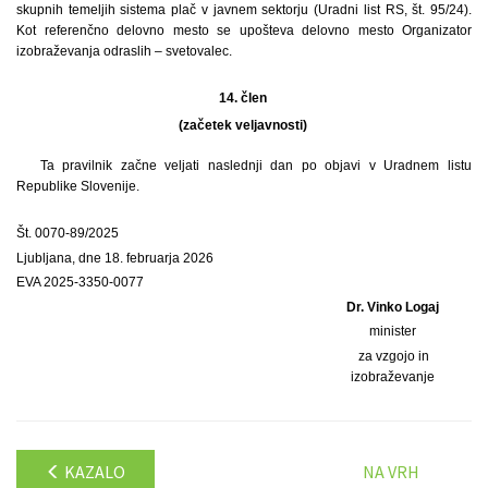
skupnih temeljih sistema plač v javnem sektorju (Uradni list RS, št. 95/24).
Kot referenčno delovno mesto se upošteva delovno mesto Organizator
izobraževanja odraslih – svetovalec.
14. člen
(začetek veljavnosti)
Ta pravilnik začne veljati naslednji dan po objavi v Uradnem listu
Republike Slovenije.
Št. 0070-89/2025
Ljubljana, dne 18. februarja 2026
EVA 2025-3350-0077
Dr. Vinko Logaj
minister
za vzgojo in
izobraževanje
KAZALO
NA VRH