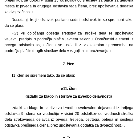
prejemkov, se določi v višini 15 odstotkov od sredstev za plače za delovna
mesta iz prvega in drugega odstavka tega člena, brez upoštevanja dodatka
za dvojezičnost.«.
Dosedanji tretji odstavek postane sedmi odstavek in se spremeni tako,
da se glasi:
»(7) Pri določanju obsega sredstev za stroške dela se upoštevajo
veljavni predpisi s področja plač v javnem sektorju. Obračunski element iz
prvega odstavka tega člena se uskladi z vsakokratno spremembo na
področju plač in drugih stroškov dela v vzgoji in izobraževanju.«.
7. člen
11. člen se spremeni tako, da se glasi:
»11. člen
(izdatki za blago in storitve za izvedbo dejavnosti)
Izdatki za blago in storitve za izvedbo svetovalne dejavnosti iz tretjega
odstavka 9. člena se vrednotijo v višini 20 odstotkov od vrednosti stroška
dela strokovnega delavca iz prvega, tretjega, četrtega, petega in šestega
odstavka prejšnjega člena, brez upoštevanja dodatka za dvojezičnost.«.