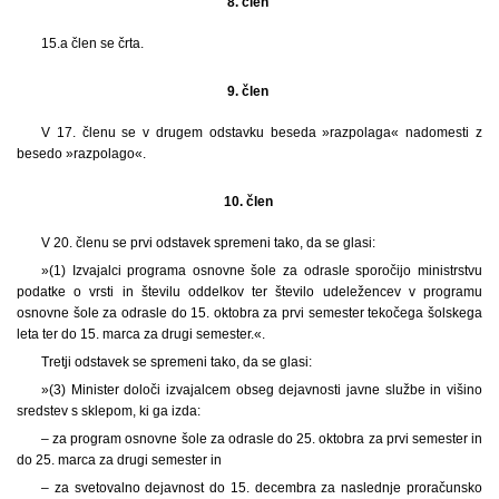
8. člen
15.a člen se črta.
9. člen
V 17. členu se v drugem odstavku beseda »razpolaga« nadomesti z
besedo »razpolago«.
10. člen
V 20. členu se prvi odstavek spremeni tako, da se glasi:
»(1) Izvajalci programa osnovne šole za odrasle sporočijo ministrstvu
podatke o vrsti in številu oddelkov ter število udeležencev v programu
osnovne šole za odrasle do 15. oktobra za prvi semester tekočega šolskega
leta ter do 15. marca za drugi semester.«.
Tretji odstavek se spremeni tako, da se glasi:
»(3) Minister določi izvajalcem obseg dejavnosti javne službe in višino
sredstev s sklepom, ki ga izda:
– za program osnovne šole za odrasle do 25. oktobra za prvi semester in
do 25. marca za drugi semester in
– za svetovalno dejavnost do 15. decembra za naslednje proračunsko