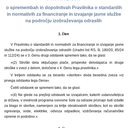
o spremembah in dopolnitvah Pravilnika o standardih
in normativih za financiranje in izvajanje javne službe
na področju izobraževanja odraslih
1. člen
V Pravilniku o standardih in normativih za financiranje in izvajanje javne
službe na področju izobraževanja odraslih (Uradni list RS, št. 180/20, 85/24
in 112/24) se v 3. členu drugi odstavek spremeni tako, da se glasi:
»(2) Stroški dela vključujejo plače, prispevke delodajalca in druge
stroške v zvezi z delom, določene v 4. členu tega pravilnika.«.
V tretjem odstavku se za besedo »storitve« doda besedna zveza »iz
prvega odstavka tega člena«.
Četrti odstavek se spremeni tako, da se glasi:
»(4) Ne glede na prejšnji odstavek se izvajalcem, katerih ustanoviteljica
je država, v vrednosti programa osnovne šole za odrasle priznajo tudi izdatki
za blago in storitve, namenjeni za kritje obratovalnih stroškov, kot so stroški
ogrevanja, vode, elektrike, odvoza odpadkov, vzdrževanja računalniške
opreme in podobno.«.