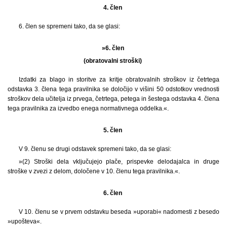
4. člen
6. člen se spremeni tako, da se glasi:
»6. člen
(obratovalni stroški)
Izdatki za blago in storitve za kritje obratovalnih stroškov iz četrtega
odstavka 3. člena tega pravilnika se določijo v višini 50 odstotkov vrednosti
stroškov dela učitelja iz prvega, četrtega, petega in šestega odstavka 4. člena
tega pravilnika za izvedbo enega normativnega oddelka.«.
5. člen
V 9. členu se drugi odstavek spremeni tako, da se glasi:
»(2) Stroški dela vključujejo plače, prispevke delodajalca in druge
stroške v zvezi z delom, določene v 10. členu tega pravilnika.«.
6. člen
V 10. členu se v prvem odstavku beseda »uporabi« nadomesti z besedo
»upošteva«.