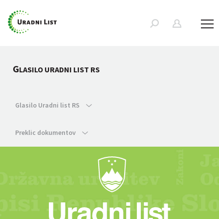
G
LASILO URADNI LIST RS
Glasilo Uradni list RS
Preklic dokumentov