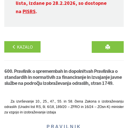
lista, izdane po 28.2.2026, so dostopne
na
PISRS
.
KAZALO
600. Pravilnik o spremembah in dopolnitvah Pravilnika o
standardih in normativih za financiranje in izvajanje javne
službe na področju izobraževanja odraslih, stran 1749.
Za izvrševanje 10., 25., 47., 55. in 58. člena Zakona o izobraževanju
odraslih (Uradni list RS, št. 6/18, 189/20 – ZFRO in 16/24 – ZOsn-K) minister
za vzgojo in izobraževanje izdaja
P R A V I L N I K