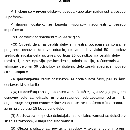
2. člen
V 4. členu se v prvem odstavku beseda »uporabi« nadomesti z besedo
»upošteva«.
V drugem odstavku se beseda »uporabi« nadomesti z besedo
»upošteva«.
Tretji odstavek se spremeni tako, da se glasi:
»(3) Strošek dela na ostalih delovnih mestih, potrebnih za izvajanje
programa osnovne šole za odrasle, se vrednoti v višini 50 odstotkov
vrednosti stroška dela učiteljev, od tega 20 odstotkov na ostalih delovnih
mestih, kjer se opravlja poslovodenje, administracija, računovodstvo in
tehnično delo ter 30 odstotkov za dodatno delo zaradi specifičnih potreb
ciljnih skupin.«.
Za spremenjenim tretjim odstavkom se dodajo novi četrti, peti in šesti
odstavek, ki se glasijo:
»(4) Pri določanju obsega sredstev za plače učiteljev, ki izvajajo program
osnovne šole za odrasle in organizatorjev izobraževanja odraslih, ki
organizirajo program osnovne šole za odrasle, se upošteva višina dodatka
za minulo delo za 18 let delovne dobe.
(5) Sredstva za prispevke delodajalca za socialno varnost se določijo v
skladu z zakonom, ki ureja socialno varnost.
(6) Obseg sredstev za povračila stroškov v zvezi z delom, premij