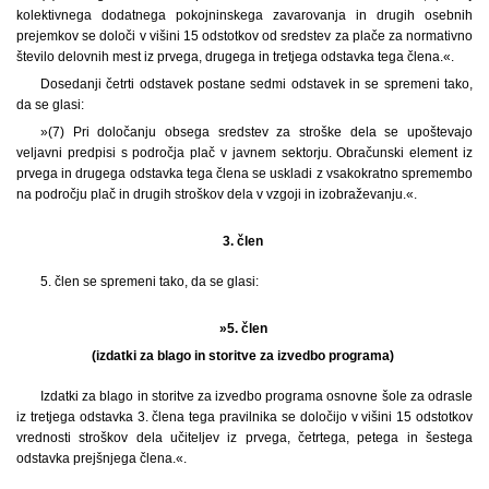
kolektivnega dodatnega pokojninskega zavarovanja in drugih osebnih
prejemkov se določi v višini 15 odstotkov od sredstev za plače za normativno
število delovnih mest iz prvega, drugega in tretjega odstavka tega člena.«.
Dosedanji četrti odstavek postane sedmi odstavek in se spremeni tako,
da se glasi:
»(7) Pri določanju obsega sredstev za stroške dela se upoštevajo
veljavni predpisi s področja plač v javnem sektorju. Obračunski element iz
prvega in drugega odstavka tega člena se uskladi z vsakokratno spremembo
na področju plač in drugih stroškov dela v vzgoji in izobraževanju.«.
3. člen
5. člen se spremeni tako, da se glasi:
»5. člen
(izdatki za blago in storitve za izvedbo programa)
Izdatki za blago in storitve za izvedbo programa osnovne šole za odrasle
iz tretjega odstavka 3. člena tega pravilnika se določijo v višini 15 odstotkov
vrednosti stroškov dela učiteljev iz prvega, četrtega, petega in šestega
odstavka prejšnjega člena.«.