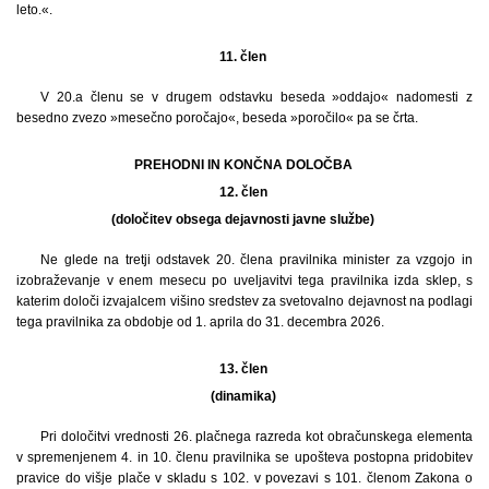
leto.«.
11. člen
V 20.a členu se v drugem odstavku beseda »oddajo« nadomesti z
besedno zvezo »mesečno poročajo«, beseda »poročilo« pa se črta.
PREHODNI IN KONČNA DOLOČBA
12. člen
(določitev obsega dejavnosti javne službe)
Ne glede na tretji odstavek 20. člena pravilnika minister za vzgojo in
izobraževanje v enem mesecu po uveljavitvi tega pravilnika izda sklep, s
katerim določi izvajalcem višino sredstev za svetovalno dejavnost na podlagi
tega pravilnika za obdobje od 1. aprila do 31. decembra 2026.
13. člen
(dinamika)
Pri določitvi vrednosti 26. plačnega razreda kot obračunskega elementa
v spremenjenem 4. in 10. členu pravilnika se upošteva postopna pridobitev
pravice do višje plače v skladu s 102. v povezavi s 101. členom Zakona o