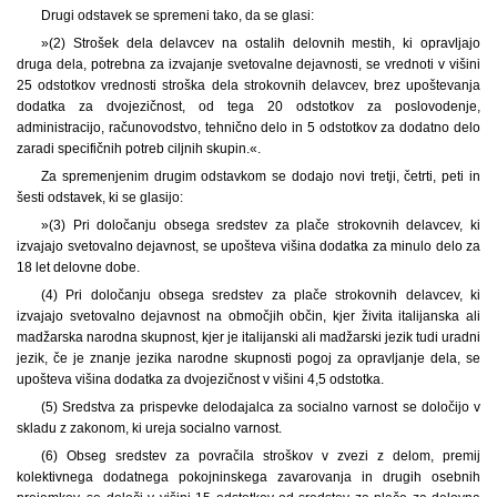
Drugi odstavek se spremeni tako, da se glasi:
»(2) Strošek dela delavcev na ostalih delovnih mestih, ki opravljajo
druga dela, potrebna za izvajanje svetovalne dejavnosti, se vrednoti v višini
25 odstotkov vrednosti stroška dela strokovnih delavcev, brez upoštevanja
dodatka za dvojezičnost, od tega 20 odstotkov za poslovodenje,
administracijo, računovodstvo, tehnično delo in 5 odstotkov za dodatno delo
zaradi specifičnih potreb ciljnih skupin.«.
Za spremenjenim drugim odstavkom se dodajo novi tretji, četrti, peti in
šesti odstavek, ki se glasijo:
»(3) Pri določanju obsega sredstev za plače strokovnih delavcev, ki
izvajajo svetovalno dejavnost, se upošteva višina dodatka za minulo delo za
18 let delovne dobe.
(4) Pri določanju obsega sredstev za plače strokovnih delavcev, ki
izvajajo svetovalno dejavnost na območjih občin, kjer živita italijanska ali
madžarska narodna skupnost, kjer je italijanski ali madžarski jezik tudi uradni
jezik, če je znanje jezika narodne skupnosti pogoj za opravljanje dela, se
upošteva višina dodatka za dvojezičnost v višini 4,5 odstotka.
(5) Sredstva za prispevke delodajalca za socialno varnost se določijo v
skladu z zakonom, ki ureja socialno varnost.
(6) Obseg sredstev za povračila stroškov v zvezi z delom, premij
kolektivnega dodatnega pokojninskega zavarovanja in drugih osebnih