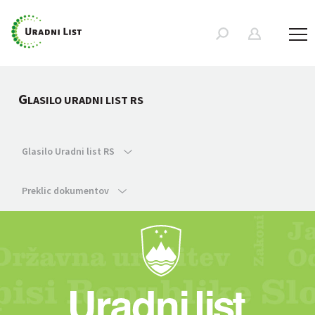
G
LASILO URADNI LIST RS
Glasilo Uradni list RS
Preklic dokumentov