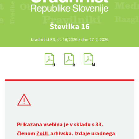
Številka 16
Uradni list RS, št. 16/2026 z dne 27. 2. 2026
Prikazana vsebina je v skladu s 33.
členom
ZoUL
arhivska. Izdaje uradnega