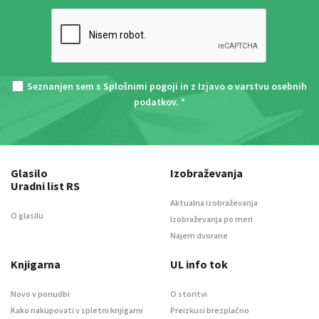
Seznanjen sem s
Splošnimi pogoji
in z
Izjavo o varstvu osebnih
podatkov
. *
Glasilo
Izobraževanja
Uradni list RS
Aktualna izobraževanja
O glasilu
Izobraževanja po meri
Najem dvorane
Knjigarna
UL info tok
Novo v ponudbi
O storitvi
Kako nakupovati v spletni knjigarni
Preizkusi brezplačno