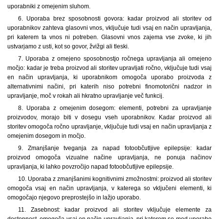
uporabniki z omejenim sluhom.
6. Uporaba brez sposobnosti govora: kadar proizvod ali storitev od
uporabnikov zahteva glasovni vnos, vključuje tudi vsaj en način upravljanja,
pri katerem ta vnos ni potreben. Glasovni vnos zajema vse zvoke, ki jih
ustvarjamo z usti, kot so govor, žvižgi ali tleski.
7. Uporaba z omejeno sposobnostjo ročnega upravljanja ali omejeno
močjo: kadar je treba proizvod ali storitev upravljati ročno, vključuje tudi vsaj
en način upravljanja, ki uporabnikom omogoča uporabo proizvoda z
alternativnimi načini, pri katerih niso potrebni finomotorični nadzor in
upravljanje, moč v rokah ali hkratno upravljanje več funkcij.
8. Uporaba z omejenim dosegom: elementi, potrebni za upravljanje
proizvodov, morajo biti v dosegu vseh uporabnikov. Kadar proizvod ali
storitev omogoča ročno upravljanje, vključuje tudi vsaj en način upravljanja z
omejenim dosegom in močjo.
9. Zmanjšanje tveganja za napad fotoobčutljive epilepsije: kadar
proizvod omogoča vizualne načine upravljanja, ne ponuja načinov
upravljanja, ki lahko povzročijo napad fotoobčutljive epilepsije.
10. Uporaba z zmanjšanimi kognitivnimi zmožnostmi: proizvod ali storitev
omogoča vsaj en način upravljanja, v katerega so vključeni elementi, ki
omogočajo njegovo preprostejšo in lažjo uporabo.
11. Zasebnost: kadar proizvod ali storitev vključuje elemente za
dostopnost, omogoča vsaj en način upravljanja, pri katerem se med uporabo