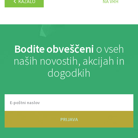
KAZALO
NA VRH
Bodite obveščeni
o vseh
naših novostih, akcijah in
dogodkih
PRIJAVA