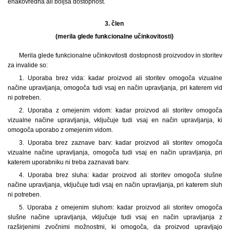
enakovredna ali boljša dostopnost.
3. člen
(merila glede funkcionalne učinkovitosti)
Merila glede funkcionalne učinkovitosti dostopnosti proizvodov in storitev
za invalide so:
1. Uporaba brez vida: kadar proizvod ali storitev omogoča vizualne
načine upravljanja, omogoča tudi vsaj en način upravljanja, pri katerem vid
ni potreben.
2. Uporaba z omejenim vidom: kadar proizvod ali storitev omogoča
vizualne načine upravljanja, vključuje tudi vsaj en način upravljanja, ki
omogoča uporabo z omejenim vidom.
3. Uporaba brez zaznave barv: kadar proizvod ali storitev omogoča
vizualne načine upravljanja, omogoča tudi vsaj en način upravljanja, pri
katerem uporabniku ni treba zaznavati barv.
4. Uporaba brez sluha: kadar proizvod ali storitev omogoča slušne
načine upravljanja, vključuje tudi vsaj en način upravljanja, pri katerem sluh
ni potreben.
5. Uporaba z omejenim sluhom: kadar proizvod ali storitev omogoča
slušne načine upravljanja, vključuje tudi vsaj en način upravljanja z
razširjenimi zvočnimi možnostmi, ki omogoča, da proizvod upravljajo