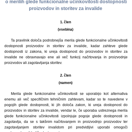
o merilih glede funkcionalne učinkovitosti dostopnosti
proizvodov in storitev za invalide
1. člen
(vsebina)
Ta pravilnik določa podrobnejša merila glede funkcionalne učinkovitosti
dostopnosti proizvodov in storitev za invalide, kadar zahteve glede
dostopnosti iz zakona, ki ureja dostopnost do proizvodov in storitev za
invalide ne obravnavajo ene ali več funkcij načrtovanja in proizvodnje
proizvodov ali zagotavljanja storitev.
2. člen
(namen)
Merila glede funkcionalne učinkovitosti se uporabijo kot alternativa
enemu ali več specifičnim tehničnim zahtevam, kadar so te navedene v
pogojih glede dostopnosti, ki jih določa zakon, ki ureja dostopnost do
proizvodov in storitev za invalide, vendar le, če uporaba ustreznega merila
glede funkcionalne učinkovitosti izpolnjuje pogoje glede dostopnosti in
zagotavlja, da se s takšnim načrtovanjem in proizvodnjo proizvodov ter
zagotavljanjem storitev invalidom pri predvidljivi uporabi omogoči