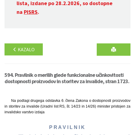
lista, izdane po 28.2.2026, so dostopne
na
PISRS
.
KAZALO
594. Pravilnik o merilih glede funkcionalne učinkovitosti
dostopnosti proizvodov in storitev za invalide, stran 1723.
Na podlagi drugega odstavka 6. člena Zakona o dostopnosti proizvodov
in storitev za invalide (Uradni list RS, št. 14/23 in 14/26) minister pristojen za
invalidsko varstvo izdaja
P R A V I L N I K