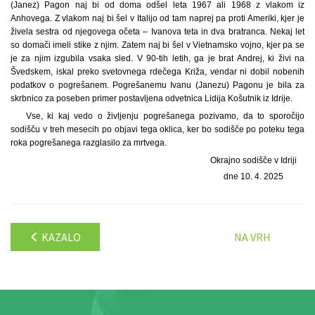
(Janez) Pagon naj bi od doma odšel leta 1967 ali 1968 z vlakom iz
Anhovega. Z vlakom naj bi šel v Italijo od tam naprej pa proti Ameriki, kjer je
živela sestra od njegovega očeta – Ivanova teta in dva bratranca. Nekaj let
so domači imeli stike z njim. Zatem naj bi šel v Vietnamsko vojno, kjer pa se
je za njim izgubila vsaka sled. V 90-tih letih, ga je brat Andrej, ki živi na
Švedskem, iskal preko svetovnega rdečega Križa, vendar ni dobil nobenih
podatkov o pogrešanem. Pogrešanemu Ivanu (Janezu) Pagonu je bila za
skrbnico za poseben primer postavljena odvetnica Lidija Košutnik iz Idrije.
Vse, ki kaj vedo o življenju pogrešanega pozivamo, da to sporočijo
sodišču v treh mesecih po objavi tega oklica, ker bo sodišče po poteku tega
roka pogrešanega razglasilo za mrtvega.
Okrajno sodišče v Idriji
dne 10. 4. 2025
KAZALO
NA VRH