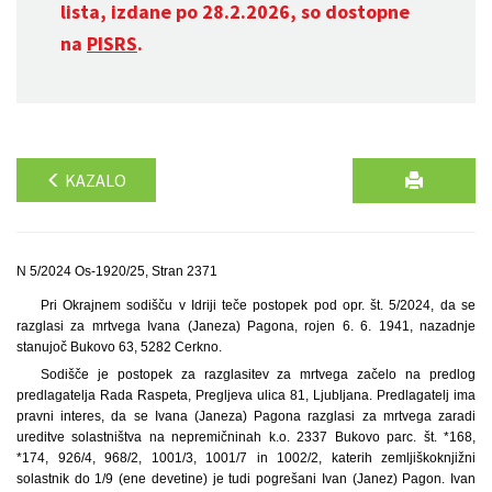
lista, izdane po 28.2.2026, so dostopne
na
PISRS
.
KAZALO
N 5/2024 Os-1920/25, Stran 2371
Pri Okrajnem sodišču v Idriji teče postopek pod opr. št. 5/2024, da se
razglasi za mrtvega Ivana (Janeza) Pagona, rojen 6. 6. 1941, nazadnje
stanujoč Bukovo 63, 5282 Cerkno.
Sodišče je postopek za razglasitev za mrtvega začelo na predlog
predlagatelja Rada Raspeta, Pregljeva ulica 81, Ljubljana. Predlagatelj ima
pravni interes, da se Ivana (Janeza) Pagona razglasi za mrtvega zaradi
ureditve solastništva na nepremičninah k.o. 2337 Bukovo parc. št. *168,
*174, 926/4, 968/2, 1001/3, 1001/7 in 1002/2, katerih zemljiškoknjižni
solastnik do 1/9 (ene devetine) je tudi pogrešani Ivan (Janez) Pagon. Ivan