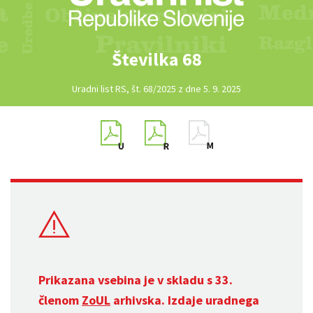
Številka 68
Uradni list RS, št. 68/2025 z dne 5. 9. 2025
Prikazana vsebina je v skladu s 33.
členom
ZoUL
arhivska. Izdaje uradnega