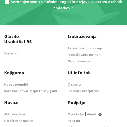
Seznanjen sem s
Splošnimi pogoji
in z
Izjavo o varstvu osebnih
podatkov
. *
Glasilo
Izobraževanja
Uradni list RS
Aktualna izobraževanja
O glasilu
Izobraževanja po meri
Najem dvorane
Knjigarna
UL info tok
Novo v ponudbi
O storitvi
Kako nakupovati v spletni knjigarni
Preizkusi brezplačno
Novice
Podjetje
|
Aktualni članki
O podjetju
About
Naroči se na novice
Kontakt