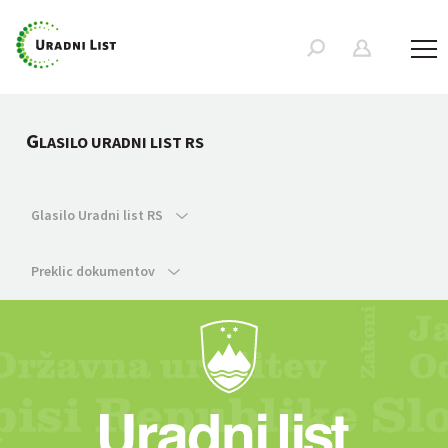
G
LASILO URADNI LIST RS
Glasilo Uradni list RS
Preklic dokumentov