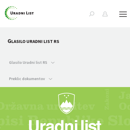
G
LASILO URADNI LIST RS
Glasilo Uradni list RS
Preklic dokumentov