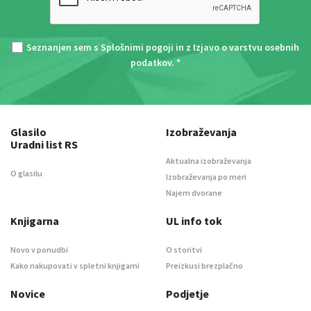
Seznanjen sem s
Splošnimi pogoji
in z
Izjavo o varstvu osebnih
podatkov
. *
Glasilo
Izobraževanja
Uradni list RS
Aktualna izobraževanja
O glasilu
Izobraževanja po meri
Najem dvorane
Knjigarna
UL info tok
Novo v ponudbi
O storitvi
Kako nakupovati v spletni knjigarni
Preizkusi brezplačno
Novice
Podjetje