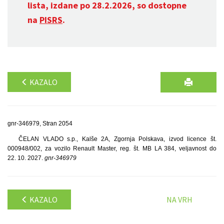
lista, izdane po 28.2.2026, so dostopne
na
PISRS
.
KAZALO
gnr-346979, Stran 2054
ČELAN VLADO s.p., Kalše 2A, Zgornja Polskava, izvod licence št.
000948/002, za vozilo Renault Master, reg. št. MB LA 384, veljavnost do
22. 10. 2027.
gnr-346979
KAZALO
NA VRH