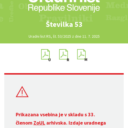
Številka 53
Uradni list RS, št. 53/2025 z dne 11. 7. 2025
Prikazana vsebina je v skladu s 33.
členom
ZoUL
arhivska. Izdaje uradnega