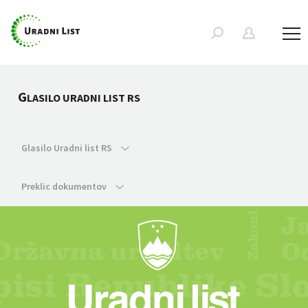
G
LASILO URADNI LIST RS
Glasilo Uradni list RS
Preklic dokumentov