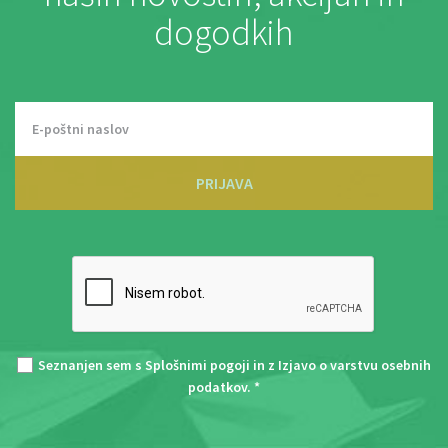
dogodkih
PRIJAVA
Seznanjen sem s
Splošnimi pogoji
in z
Izjavo o varstvu osebnih
podatkov
. *