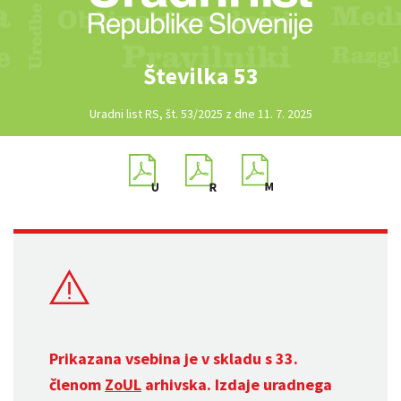
Številka 53
Uradni list RS, št. 53/2025 z dne 11. 7. 2025
Prikazana vsebina je v skladu s 33.
členom
ZoUL
arhivska. Izdaje uradnega