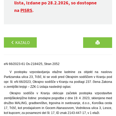
lista, izdane po 28.2.2026, so dostopne
na
PISRS
.
KAZALO
eN 66/2023-61 Os-2184/25, Stran 2052
V postopku vzpostavljanja etažne lastnine za objekt na naslovu
Partizanska ulica 23, Tržič, ki se vodi pred Okrajnim sodiščem v Kranju pod
opr. št. eN 66/2023, Okrajno sodišče v Kranju na podlagi 237. člena Zakona
o zemljiški knjigi – ZZK-1 izdaja naslednji oglas:
Okrajno sodišče v Kranju oklicuje začetek postopka vzpostavitve
zemljiškoknjižne listine: prodajne pogodbe z dne 19. 4. 2023, sklenjene med
družbo MALING, gradbeništvo, trgovina in svetovanje, d.o.o., Koroška cesta
17, Tržič, kot prodajalcem in Gocem Atanasovom, Vodnikova ulica 3, Lesce,
kot kupcem; za posamezni del št. 17, ID znak 2143-447-17, v 1 etaži.