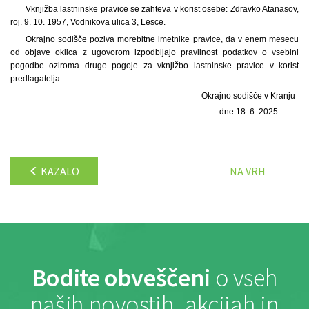
Vknjižba lastninske pravice se zahteva v korist osebe: Zdravko Atanasov,
roj. 9. 10. 1957, Vodnikova ulica 3, Lesce.
Okrajno sodišče poziva morebitne imetnike pravice, da v enem mesecu
od objave oklica z ugovorom izpodbijajo pravilnost podatkov o vsebini
pogodbe oziroma druge pogoje za vknjižbo lastninske pravice v korist
predlagatelja.
Okrajno sodišče v Kranju
dne 18. 6. 2025
KAZALO
NA VRH
Bodite obveščeni
o vseh
naših novostih, akcijah in