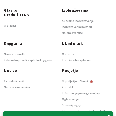
Glasilo
Izobraževanja
Uradni list RS
Aktualna izobraževanja
O glasilu
Izobraževanja po meri
Najem dvorane
Knjigarna
UL info tok
Novo v ponudbi
O storitvi
Kako nakupovati v spletni knjigarni
Preizkusi brezplačno
Novice
Podjetje
|
Aktualni članki
O podjetju
About
Naroči se na novice
Kontakt
Informacije javnega značaja
Oglaševanje
Splošni pogoji
Izjava o varstvu osebnih podatkov