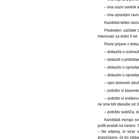
– ima naziv svetnik 
– ima opravljen ravnat
Kandidat lahko ravna
Predviden začetek d
imenovan za dobo 5 let.
Pisne prijave z doka
– dokazila o izobrazb
– dokazili o pridobl
– dokazilo o opravlj
– dokazilo o opravlj
– opis delovnih izku
– potrdilo iz kazensk
– potrdilo iz eviden
ne sme biti starejše od 3
– potrdilo sodišča, 
Kandidati morajo svo
pošti poslati na naslov:
– Ne odpiraj, in sicer 
pravočasno, če bo oddan