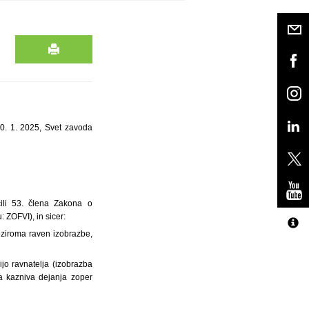
30. 1. 2025, Svet zavoda
čili 53. člena Zakona o
: ZOFVI), in sicer:
oziroma raven izobrazbe,
ijo ravnatelja (izobrazba
za kazniva dejanja zoper