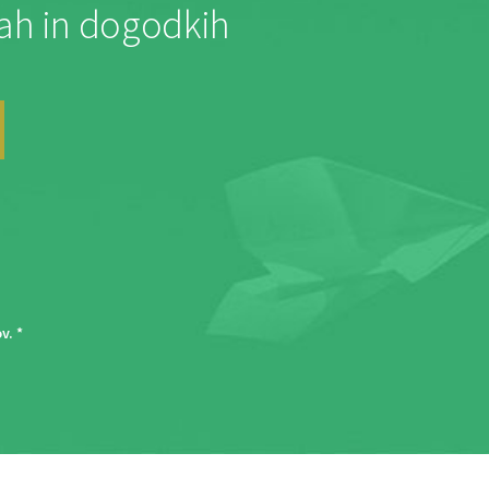
jah in dogodkih
ov
. *