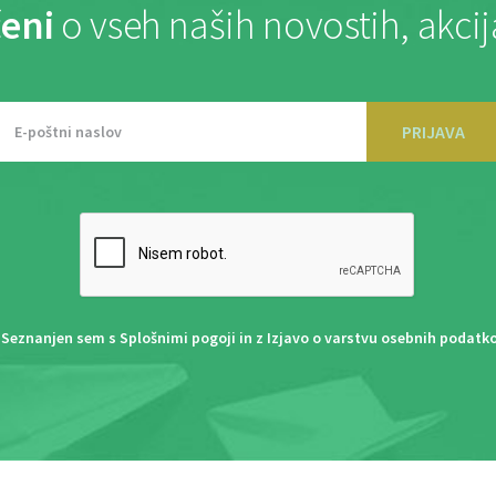
eni
o vseh naših novostih, akci
PRIJAVA
Seznanjen sem s
Splošnimi pogoji
in z
Izjavo o varstvu osebnih podatk