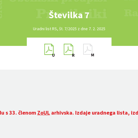
Številka 7
Uradni list RS, št. 7/2025 z dne 7. 2. 2025
du s 33. členom
ZoUL
arhivska. Izdaje uradnega lista, iz