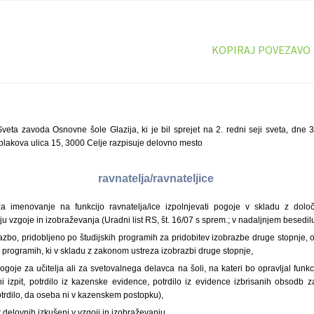
KOPIRAJ POVEZAVO
veta zavoda Osnovne šole Glazija, ki je bil sprejet na 2. redni seji sveta, dne 
blakova ulica 15, 3000 Celje razpisuje delovno mesto
ravnatelja/ravnateljice
a imenovanje na funkcijo ravnatelja/ice izpolnjevati pogoje v skladu z dolo
nju vzgoje in izobraževanja (Uradni list RS, št. 16/07 s sprem.; v nadaljnjem besedilu
azbo, pridobljeno po študijskih programih za pridobitev izobrazbe druge stopnje, 
h programih, ki v skladu z zakonom ustreza izobrazbi druge stopnje,
ogoje za učitelja ali za svetovalnega delavca na šoli, na kateri bo opravljal funkc
ni izpit, potrdilo iz kazenske evidence, potrdilo iz evidence izbrisanih obsodb 
otrdilo, da oseba ni v kazenskem postopku),
t delovnih izkušenj v vzgoji in izobraževanju,