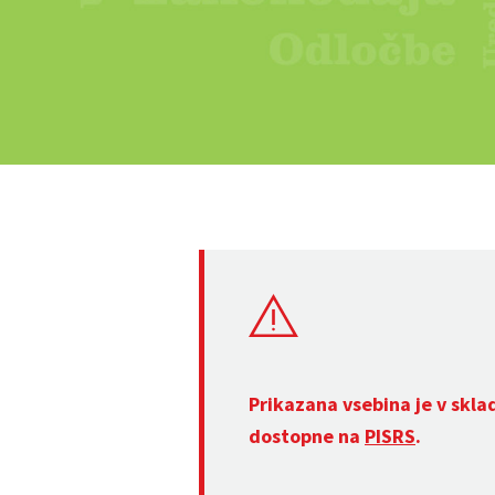
Prikazana vsebina je v skla
dostopne na
PISRS
.