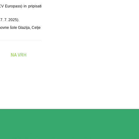
V Europass) in pripisati
7. 7. 2025).
ovne šole Glazija, Celje
NA VRH