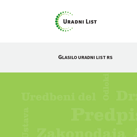
G
LASILO URADNI LIST RS