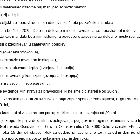
ali svetovalec oziroma naj manj pet let naziv mentor,
eljski izpit.
teljski izpit opravi tudi naknadno, v roku 1 leta po začetku mandata.
ela bo 1. 9. 2025. Delo na delovnem mestu ravnatelja se opravlja polni delovni 
 Za čas mandata bo z njim sklenjena pogodba o zaposlitvi za delovno mesto ravnate
zili o izpolnjevanju zahtevanih pogojev:
i (overjena fotokopija),
jenem nazivu (overjena fotokopija),
enem strokovnem izpitu (overjena fotokopija),
enem ravnateljskem izpitu (overjena fotokopija),
šenj v vzgoji in izobraževanju,
e evidence Ministrstva za pravosodje, ki ne sme biti starejše od 30 dni,
ce izbrisanih obsodb za kazniva dejanja zoper spolno nedotakljivost, ki ga izda Mini
0 dni,
da kandidat ni v kazenskem postopku, ki ne sme biti starejše od 30 dni.
jo vlogo skupaj z dokazili o izpolnjevanju pogojev in drugimi dokumenti, v zaprt
 Svet zavoda Osnovne šole Glazija, Oblakova ulica 15, 3000 Celje, z oznako »Prija
v roku 15 dni od objave. Rok za oddajo prijave prične teči naslednji dan po o
a priporočeno na pošto najkasneje zadnji dan roka.