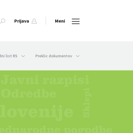
Prijava
Meni
dni list RS
Preklic dokumentov