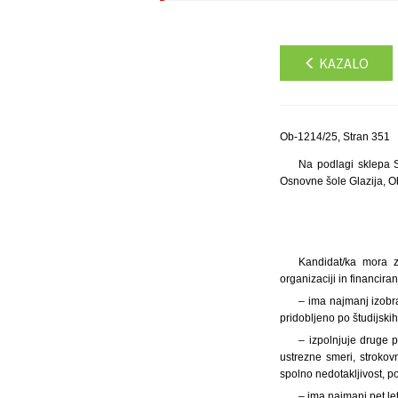
KAZALO
Ob-1214/25, Stran 351
Na podlagi sklepa S
Osnovne šole Glazija, O
Kandidat/ka mora z
organizaciji in financira
– ima najmanj izobr
pridobljeno po študijski
– izpolnjuje druge p
ustrezne smeri, strokov
spolno nedotakljivost, p
– ima najmanj pet le