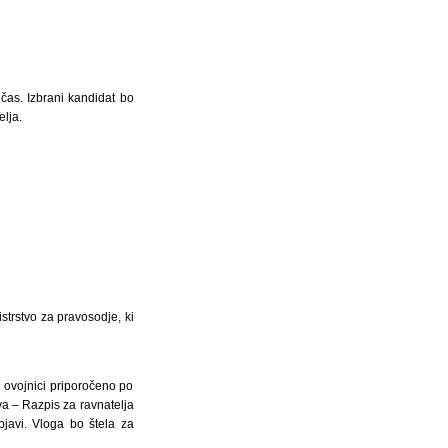
čas. Izbrani kandidat bo
lja.
strstvo za pravosodje, ki
i ovojnici priporočeno po
va – Razpis za ravnatelja
bjavi. Vloga bo štela za