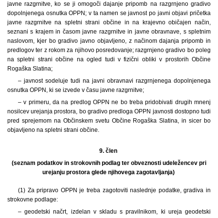
javne razgrnitve, ko se ji omogoči dajanje pripomb na razgrnjeno gradivo
dopolnjenega osnutka OPPN; v ta namen se javnost po javni objavi pričetka
javne razgrnitve na spletni strani občine in na krajevno običajen način,
seznani s krajem in časom javne razgrnitve in javne obravnave, s spletnim
naslovom, kjer bo gradivo javno objavljeno, z načinom dajanja pripomb in
predlogov ter z rokom za njihovo posredovanje; razgrnjeno gradivo bo poleg
na spletni strani občine na ogled tudi v fizični obliki v prostorih Občine
Rogaška Slatina;
– javnost sodeluje tudi na javni obravnavi razgrnjenega dopolnjenega
osnutka OPPN, ki se izvede v času javne razgrnitve;
– v primeru, da na predlog OPPN ne bo treba pridobivati drugih mnenj
nosilcev urejanja prostora, bo gradivo predloga OPPN javnosti dostopno tudi
pred sprejemom na Občinskem svetu Občine Rogaška Slatina, in sicer bo
objavljeno na spletni strani občine.
9. člen
(seznam podatkov in strokovnih podlag ter obveznosti udeležencev pri
urejanju prostora glede njihovega zagotavljanja)
(1) Za pripravo OPPN je treba zagotoviti naslednje podatke, gradiva in
strokovne podlage:
– geodetski načrt, izdelan v skladu s pravilnikom, ki ureja geodetski