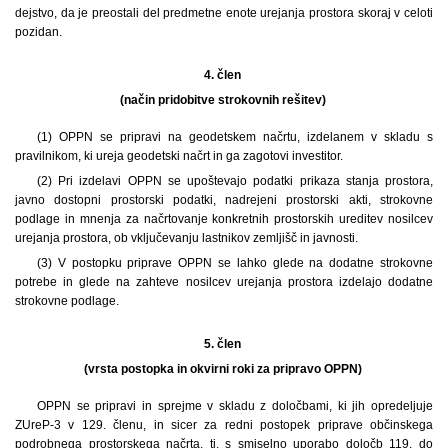
dejstvo, da je preostali del predmetne enote urejanja prostora skoraj v celoti
pozidan.
4. člen
(način pridobitve strokovnih rešitev)
(1) OPPN se pripravi na geodetskem načrtu, izdelanem v skladu s
pravilnikom, ki ureja geodetski načrt in ga zagotovi investitor.
(2) Pri izdelavi OPPN se upoštevajo podatki prikaza stanja prostora,
javno dostopni prostorski podatki, nadrejeni prostorski akti, strokovne
podlage in mnenja za načrtovanje konkretnih prostorskih ureditev nosilcev
urejanja prostora, ob vključevanju lastnikov zemljišč in javnosti.
(3) V postopku priprave OPPN se lahko glede na dodatne strokovne
potrebe in glede na zahteve nosilcev urejanja prostora izdelajo dodatne
strokovne podlage.
5. člen
(vrsta postopka in okvirni roki za pripravo OPPN)
OPPN se pripravi in sprejme v skladu z določbami, ki jih opredeljuje
ZUreP-3 v 129. členu, in sicer za redni postopek priprave občinskega
podrobnega prostorskega načrta, tj. s smiselno uporabo določb 119. do