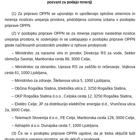
pozvani za podajo mnenj)
(1) Za pripravo OPPN se uporabijo in upoštevajo splošne smernice in
mnenja nosilcev urejanja prostora, pridobljena oziroma izdana v postopku
priprave OPPN.
(2) V postopku priprave OPPN se za mnenje zaprosi naslednje nosilce
urejanja prostora, ki sodelujejo in se usklajujejo v postopku priprave OPPN
glede načrtovanih prostorskih ureditev iz njihove pristojnosti:
– Ministrstvo za naravne vire in prostor, Direkcija RS za vode, Sektor
območja Savinje, Mariborska cesta 86, 3000 Celje,
– Ministrstvo za obrambo, Uprava RS za zaščito in reševanje, Vojkova
cesta 61, 1000 Ljubljana,
– Ministrstvo za zdravje, Štefanova ulica 5, 1000 Ljubljana,
– Občina Rogaška Slatina, Izletniška ulica 2, 3250 Rogaška Slatina,
– OKP Rogaška Slatina d.o.o., Celjska cesta 12, 3250 Rogaška Slatina,
– Elektro Celje, JP za distribucijo električne energije d.d., Vrunčeva ulica
2a, 3000 Celje,
– Telemach Slovenija d.o.o., PE Celje, Mariborska cesta 128, 3000 Celje,
– Adriaplin d.o.o. Dunajska cesta 7, 1000 Ljubljana.
(3) Če se v postopku priprave OPPN ugotovi, da je treba vključiti tudi
druge nosilce urejanja prostora, se jih vključi v postopek.