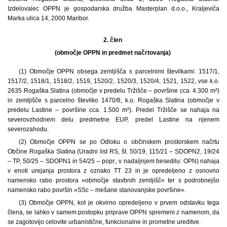
Izdelovalec OPPN je gospodarska družba Masterplan d.o.o., Kraljeviča
Marka ulica 14, 2000 Maribor.
2. člen
(območje OPPN in predmet načrtovanja)
(1) Območje OPPN obsega zemljišča s parcelnimi številkami: 1517/1,
1517/2, 1518/1, 1518/2, 1519, 1520/2, 1520/3, 1520/4, 1521, 1522, vse k.o.
2635 Rogaška Slatina (območje v predelu Tržišče – površine cca. 4.300 m²)
in zemljišče s parcelno številko 1470/8, k.o. Rogaška Slatina (območje v
predelu Lastine – površine cca. 1.500 m²). Predel Tržišče se nahaja na
severovzhodnem delu predmetne EUP, predel Lastine na njenem
severozahodu.
(2) Območje OPPN se po Odloku o občinskem prostorskem načrtu
Občine Rogaška Slatina (Uradni list RS, št. 50/19, 115/21 – SDOPN2, 19/24
– TP, 50/25 – SDOPN1 in 54/25 – popr., v nadaljnjem besedilu: OPN) nahaja
v enoti urejanja prostora z oznako TT 23 in je opredeljeno z osnovno
namensko rabo prostora »območje stavbnih zemljišč« ter s podrobnejšo
namensko rabo površin »SSc – mešane stanovanjske površine«.
(3) Območje OPPN, kot je okvirno opredeljeno v prvem odstavku tega
člena, se lahko v samem postopku priprave OPPN spremeni z namenom, da
se zagotovijo celovite urbanistične, funkcionalne in prometne ureditve.