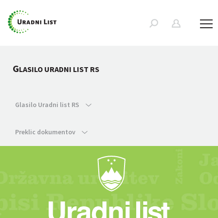
G
LASILO URADNI LIST RS
Glasilo Uradni list RS
Preklic dokumentov