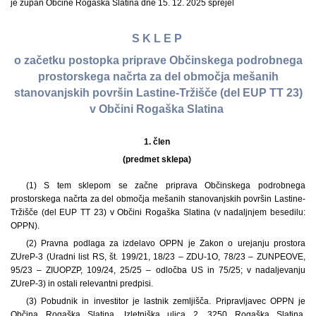
je župan Občine Rogaška Slatina dne 15. 12. 2025 sprejel
S K L E P
o začetku postopka priprave Občinskega podrobnega
prostorskega načrta za del območja mešanih
stanovanjskih površin Lastine-Tržišče (del EUP TT 23)
v Občini Rogaška Slatina
1. člen
(predmet sklepa)
(1) S tem sklepom se začne priprava Občinskega podrobnega
prostorskega načrta za del območja mešanih stanovanjskih površin Lastine-
Tržišče (del EUP TT 23) v Občini Rogaška Slatina (v nadaljnjem besedilu:
OPPN).
(2) Pravna podlaga za izdelavo OPPN je Zakon o urejanju prostora
ZUreP-3 (Uradni list RS, št. 199/21, 18/23 – ZDU-1O, 78/23 – ZUNPEOVE,
95/23 – ZIUOPZP, 109/24, 25/25 – odločba US in 75/25; v nadaljevanju
ZUreP-3) in ostali relevantni predpisi.
(3) Pobudnik in investitor je lastnik zemljišča. Pripravljavec OPPN je
Občina Rogaška Slatina, Izletniška ulica 2, 3250 Rogaška Slatina.