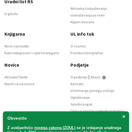
Uradni list RS
Aktualna izobraževanja
O glasilu
Izobraževanja po meri
Najem dvorane
Knjigarna
UL info tok
Novo v ponudbi
O storitvi
Kako nakupovati v spletni knjigarni
Preizkusi brezplačno
Novice
Podjetje
|
Aktualni članki
O podjetju
About
Naroči se na novice
Kontakt
Informacije javnega značaja
Oglaševanje
Splošni pogoji
Izjava o varstvu osebnih podatkov
×
E-dražbe
Obvestilo
Z uveljavitvijo
novega zakona (ZOUL)
se je
izdajanje uradnega