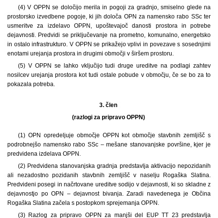
(4) V OPPN se določijo merila in pogoji za gradnjo, smiselno glede na
prostorsko izvedbene pogoje, ki jih določa OPN za namensko rabo SSc ter
usmeritve za izdelavo OPPN, upoštevajoč danosti prostora in potrebe
dejavnosti. Predvidi se priključevanje na prometno, komunalno, energetsko
in ostalo infrastrukturo. V OPPN se prikažejo vplivi in povezave s sosednjimi
enotami urejanja prostora in drugimi območji v širšem prostoru.
(5) V OPPN se lahko vključijo tudi druge ureditve na podlagi zahtev
nosilcev urejanja prostora kot tudi ostale pobude v območju, če se bo za to
pokazala potreba.
3. člen
(razlogi za pripravo OPPN)
(1) OPN opredeljuje območje OPPN kot območje stavbnih zemljišč s
podrobnejšo namensko rabo SSc – mešane stanovanjske površine, kjer je
predvidena izdelava OPPN.
(2) Predvidena stanovanjska gradnja predstavlja aktivacijo nepozidanih
ali nezadostno pozidanih stavbnih zemljišč v naselju Rogaška Slatina.
Predvideni posegi in načrtovane ureditve sodijo v dejavnosti, ki so skladne z
dejavnostjo po OPN – dejavnost bivanja. Zaradi navedenega je Občina
Rogaška Slatina začela s postopkom sprejemanja OPPN.
(3) Razlog za pripravo OPPN za manjši del EUP TT 23 predstavlja