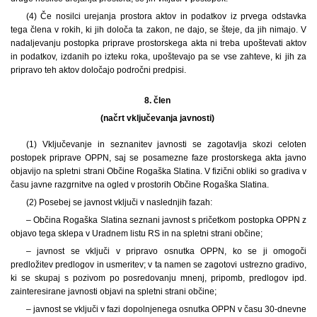
(4) Če nosilci urejanja prostora aktov in podatkov iz prvega odstavka
tega člena v rokih, ki jih določa ta zakon, ne dajo, se šteje, da jih nimajo. V
nadaljevanju postopka priprave prostorskega akta ni treba upoštevati aktov
in podatkov, izdanih po izteku roka, upoštevajo pa se vse zahteve, ki jih za
pripravo teh aktov določajo področni predpisi.
8. člen
(načrt vključevanja javnosti)
(1) Vključevanje in seznanitev javnosti se zagotavlja skozi celoten
postopek priprave OPPN, saj se posamezne faze prostorskega akta javno
objavijo na spletni strani Občine Rogaška Slatina. V fizični obliki so gradiva v
času javne razgrnitve na ogled v prostorih Občine Rogaška Slatina.
(2) Posebej se javnost vključi v naslednjih fazah:
– Občina Rogaška Slatina seznani javnost s pričetkom postopka OPPN z
objavo tega sklepa v Uradnem listu RS in na spletni strani občine;
– javnost se vključi v pripravo osnutka OPPN, ko se ji omogoči
predložitev predlogov in usmeritev; v ta namen se zagotovi ustrezno gradivo,
ki se skupaj s pozivom po posredovanju mnenj, pripomb, predlogov ipd.
zainteresirane javnosti objavi na spletni strani občine;
– javnost se vključi v fazi dopolnjenega osnutka OPPN v času 30-dnevne