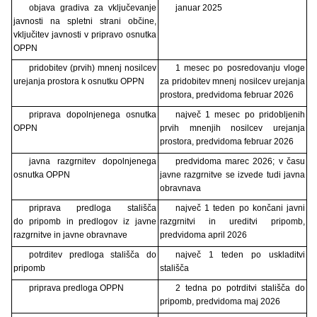
objava gradiva za vključevanje
januar 2025
javnosti na spletni strani občine,
vključitev javnosti v pripravo osnutka
OPPN
pridobitev (prvih) mnenj nosilcev
1 mesec po posredovanju vloge
urejanja prostora k osnutku OPPN
za pridobitev mnenj nosilcev urejanja
prostora, predvidoma februar 2026
priprava dopolnjenega osnutka
največ 1 mesec po pridobljenih
OPPN
prvih mnenjih nosilcev urejanja
prostora, predvidoma februar 2026
javna razgrnitev dopolnjenega
predvidoma marec 2026; v času
osnutka OPPN
javne razgrnitve se izvede tudi javna
obravnava
priprava predloga stališča
največ 1 teden po končani javni
do pripomb in predlogov iz javne
razgrnitvi in ureditvi pripomb,
razgrnitve in javne obravnave
predvidoma april 2026
potrditev predloga stališča do
največ 1 teden po uskladitvi
pripomb
stališča
priprava predloga OPPN
2 tedna po potrditvi stališča do
pripomb, predvidoma maj 2026