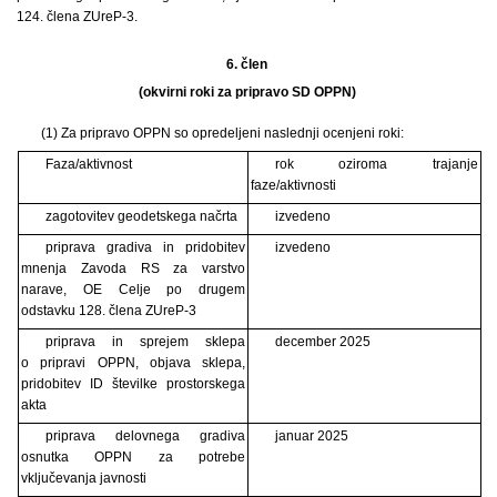
124. člena ZUreP-3.
6. člen
(okvirni roki za pripravo SD OPPN)
(1) Za pripravo OPPN so opredeljeni naslednji ocenjeni roki:
Faza/aktivnost
rok oziroma trajanje
faze/aktivnosti
zagotovitev geodetskega načrta
izvedeno
priprava gradiva in pridobitev
izvedeno
mnenja Zavoda RS za varstvo
narave, OE Celje po drugem
odstavku 128. člena ZUreP-3
priprava in sprejem sklepa
december 2025
o pripravi OPPN, objava sklepa,
pridobitev ID številke prostorskega
akta
priprava delovnega gradiva
januar 2025
osnutka OPPN za potrebe
vključevanja javnosti