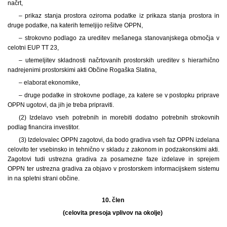
načrt,
– prikaz stanja prostora oziroma podatke iz prikaza stanja prostora in
druge podatke, na katerih temeljijo rešitve OPPN,
– strokovno podlago za ureditev mešanega stanovanjskega območja v
celotni EUP TT 23,
– utemeljitev skladnosti načrtovanih prostorskih ureditev s hierarhično
nadrejenimi prostorskimi akti Občine Rogaška Slatina,
– elaborat ekonomike,
– druge podatke in strokovne podlage, za katere se v postopku priprave
OPPN ugotovi, da jih je treba pripraviti.
(2) Izdelavo vseh potrebnih in morebiti dodatno potrebnih strokovnih
podlag financira investitor.
(3) Izdelovalec OPPN zagotovi, da bodo gradiva vseh faz OPPN izdelana
celovito ter vsebinsko in tehnično v skladu z zakonom in podzakonskimi akti.
Zagotovi tudi ustrezna gradiva za posamezne faze izdelave in sprejem
OPPN ter ustrezna gradiva za objavo v prostorskem informacijskem sistemu
in na spletni strani občine.
10. člen
(celovita presoja vplivov na okolje)