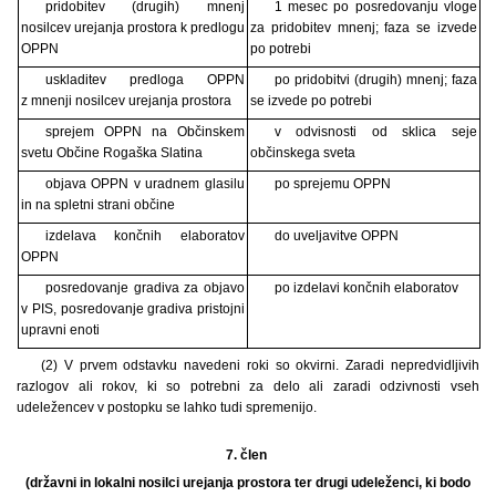
pridobitev (drugih) mnenj
1 mesec po posredovanju vloge
nosilcev urejanja prostora k predlogu
za pridobitev mnenj; faza se izvede
OPPN
po potrebi
uskladitev predloga OPPN
po pridobitvi (drugih) mnenj; faza
z mnenji nosilcev urejanja prostora
se izvede po potrebi
sprejem OPPN na Občinskem
v odvisnosti od sklica seje
svetu Občine Rogaška Slatina
občinskega sveta
objava OPPN v uradnem glasilu
po sprejemu OPPN
in na spletni strani občine
izdelava končnih elaboratov
do uveljavitve OPPN
OPPN
posredovanje gradiva za objavo
po izdelavi končnih elaboratov
v PIS, posredovanje gradiva pristojni
upravni enoti
(2) V prvem odstavku navedeni roki so okvirni. Zaradi nepredvidljivih
razlogov ali rokov, ki so potrebni za delo ali zaradi odzivnosti vseh
udeležencev v postopku se lahko tudi spremenijo.
7. člen
(državni in lokalni nosilci urejanja prostora ter drugi udeleženci, ki bodo