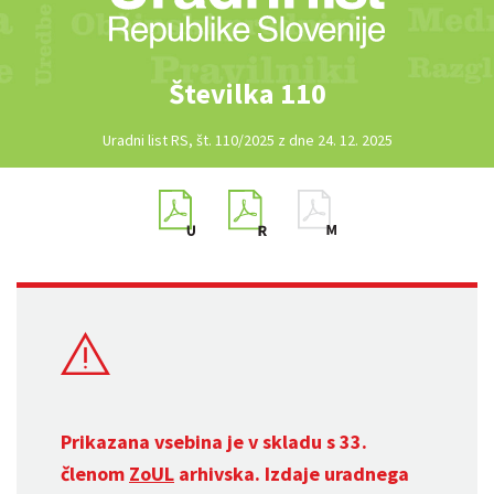
Številka 110
Uradni list RS, št. 110/2025 z dne 24. 12. 2025
Prikazana vsebina je v skladu s 33.
členom
ZoUL
arhivska. Izdaje uradnega