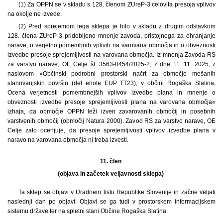
(1) Za OPPN se v skladu s 128. členom ZUreP-3 celovita presoja vplivov
na okolje ne izvede.
(2) Pred sprejemom tega sklepa je bilo v skladu z drugim odstavkom
128. člena ZUreP-3 pridobljeno mnenje zavoda, pristojnega za ohranjanje
narave, o verjetno pomembnih vplivih na varovana območja in o obveznosti
izvedbe presoje sprejemljivosti na varovana območja. Iz mnenja Zavoda RS
za varstvo narave, OE Celje št. 3563-0454/2025-2, z dne 11. 11. 2025, z
naslovom »Občinski podrobni prostorski načrt za območje mešanih
stanovanjskih površin (del enote EUP TT23), v občini Rogaška Slatina;
Ocena verjetnosti pomembnejših vplivov izvedbe plana in mnenje o
obveznosti izvedbe presoje sprejemljivosti plana na varovana območja«
izhaja, da območje OPPN leži izven zavarovanih območij in posebnih
varstvenih območij (območij Natura 2000). Zavod RS za varstvo narave, OE
Celje zato ocenjuje, da presoje sprejemljivosti vplivov izvedbe plana v
naravo na varovana območja ni treba izvesti.
11. člen
(objava in začetek veljavnosti sklepa)
Ta sklep se objavi v Uradnem listu Republike Slovenije in začne veljati
naslednji dan po objavi. Objavi se ga tudi v prostorskem informacijskem
sistemu države ter na spletni stani Občine Rogaška Slatina.