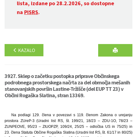
lista, izdane po 28.2.2026, so dostopne
na
PISRS
.
KAZALO
3927. Sklep o začetku postopka priprave Občinskega
podrobnega prostorskega načrta za del območja mešanih
stanovanjskih površin Lastine-Tržišče (del EUP TT 23) v
Občini Rogaška Slatina, stran 13369.
Na podlagi 129. člena v povezavi s 119. členom Zakona o urejanju
prostora ZUreP-3 (Uradni list RS, št. 199/21, 18/23 – ZDU-1O, 78/23 –
ZUNPEOVE, 95/23 – ZIUOPZP, 109/24, 25/25 – odločba US in 75/25) in
23. člena Statuta Občine Rogaška Slatina (Uradni list RS, št. 61/17 in 80/25)