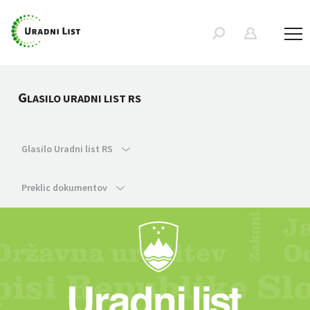
G
LASILO URADNI LIST RS
Glasilo Uradni list RS
Preklic dokumentov