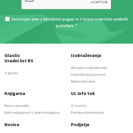
Seznanjen sem s
Splošnimi pogoji
in z
Izjavo o varstvu osebnih
podatkov
. *
Glasilo
Izobraževanja
Uradni list RS
Aktualna izobraževanja
O glasilu
Izobraževanja po meri
Najem dvorane
Knjigarna
UL info tok
Novo v ponudbi
O storitvi
Kako nakupovati v spletni knjigarni
Preizkusi brezplačno
Novice
Podjetje