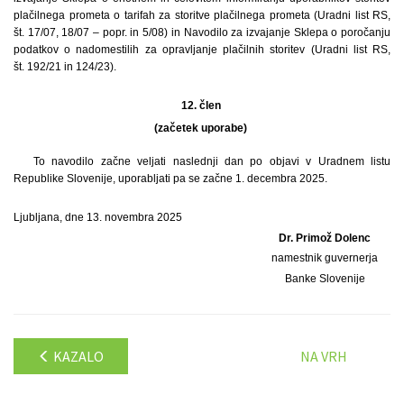
plačilnega prometa o tarifah za storitve plačilnega prometa (Uradni list RS,
št. 17/07, 18/07 – popr. in 5/08) in Navodilo za izvajanje Sklepa o poročanju
podatkov o nadomestilih za opravljanje plačilnih storitev (Uradni list RS,
št. 192/21 in 124/23).
12. člen
(začetek uporabe)
To navodilo začne veljati naslednji dan po objavi v Uradnem listu
Republike Slovenije, uporabljati pa se začne 1. decembra 2025.
Ljubljana, dne 13. novembra 2025
Dr. Primož Dolenc
namestnik guvernerja
Banke Slovenije
KAZALO
NA VRH