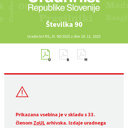
Številka 90
Uradni list RS, št. 90/2025 z dne 18. 11. 2025
Prikazana vsebina je v skladu s 33.
členom
ZoUL
arhivska. Izdaje uradnega