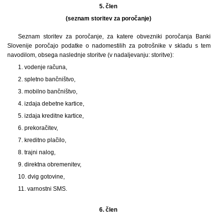
5. člen
(seznam storitev za poročanje)
Seznam storitev za poročanje, za katere obvezniki poročanja Banki
Slovenije poročajo podatke o nadomestilih za potrošnike v skladu s tem
navodilom, obsega naslednje storitve (v nadaljevanju: storitve):
1. vodenje računa,
2. spletno bančništvo,
3. mobilno bančništvo,
4. izdaja debetne kartice,
5. izdaja kreditne kartice,
6. prekoračitev,
7. kreditno plačilo,
8. trajni nalog,
9. direktna obremenitev,
10. dvig gotovine,
11. varnostni SMS.
6. člen