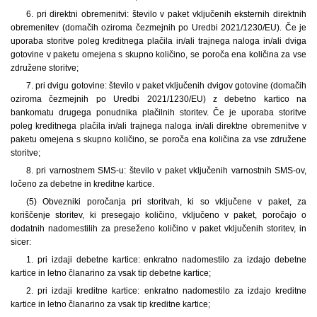
6. pri direktni obremenitvi: število v paket vključenih eksternih direktnih
obremenitev (domačih oziroma čezmejnih po Uredbi 2021/1230/EU). Če je
uporaba storitve poleg kreditnega plačila in/ali trajnega naloga in/ali dviga
gotovine v paketu omejena s skupno količino, se poroča ena količina za vse
združene storitve;
7. pri dvigu gotovine: število v paket vključenih dvigov gotovine (domačih
oziroma čezmejnih po Uredbi 2021/1230/EU) z debetno kartico na
bankomatu drugega ponudnika plačilnih storitev. Če je uporaba storitve
poleg kreditnega plačila in/ali trajnega naloga in/ali direktne obremenitve v
paketu omejena s skupno količino, se poroča ena količina za vse združene
storitve;
8. pri varnostnem SMS-u: število v paket vključenih varnostnih SMS-ov,
ločeno za debetne in kreditne kartice.
(5) Obvezniki poročanja pri storitvah, ki so vključene v paket, za
koriščenje storitev, ki presegajo količino, vključeno v paket, poročajo o
dodatnih nadomestilih za preseženo količino v paket vključenih storitev, in
sicer:
1. pri izdaji debetne kartice: enkratno nadomestilo za izdajo debetne
kartice in letno članarino za vsak tip debetne kartice;
2. pri izdaji kreditne kartice: enkratno nadomestilo za izdajo kreditne
kartice in letno članarino za vsak tip kreditne kartice;