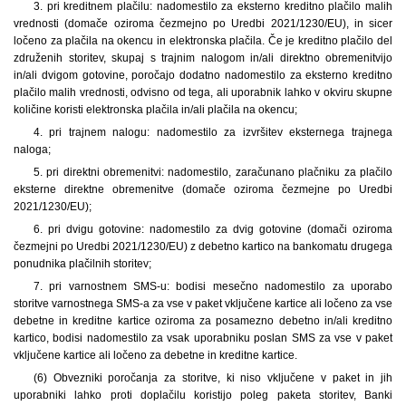
3. pri kreditnem plačilu: nadomestilo za eksterno kreditno plačilo malih
vrednosti (domače oziroma čezmejno po Uredbi 2021/1230/EU), in sicer
ločeno za plačila na okencu in elektronska plačila. Če je kreditno plačilo del
združenih storitev, skupaj s trajnim nalogom in/ali direktno obremenitvijo
in/ali dvigom gotovine, poročajo dodatno nadomestilo za eksterno kreditno
plačilo malih vrednosti, odvisno od tega, ali uporabnik lahko v okviru skupne
količine koristi elektronska plačila in/ali plačila na okencu;
4. pri trajnem nalogu: nadomestilo za izvršitev eksternega trajnega
naloga;
5. pri direktni obremenitvi: nadomestilo, zaračunano plačniku za plačilo
eksterne direktne obremenitve (domače oziroma čezmejne po Uredbi
2021/1230/EU);
6. pri dvigu gotovine: nadomestilo za dvig gotovine (domači oziroma
čezmejni po Uredbi 2021/1230/EU) z debetno kartico na bankomatu drugega
ponudnika plačilnih storitev;
7. pri varnostnem SMS-u: bodisi mesečno nadomestilo za uporabo
storitve varnostnega SMS-a za vse v paket vključene kartice ali ločeno za vse
debetne in kreditne kartice oziroma za posamezno debetno in/ali kreditno
kartico, bodisi nadomestilo za vsak uporabniku poslan SMS za vse v paket
vključene kartice ali ločeno za debetne in kreditne kartice.
(6) Obvezniki poročanja za storitve, ki niso vključene v paket in jih
uporabniki lahko proti doplačilu koristijo poleg paketa storitev, Banki