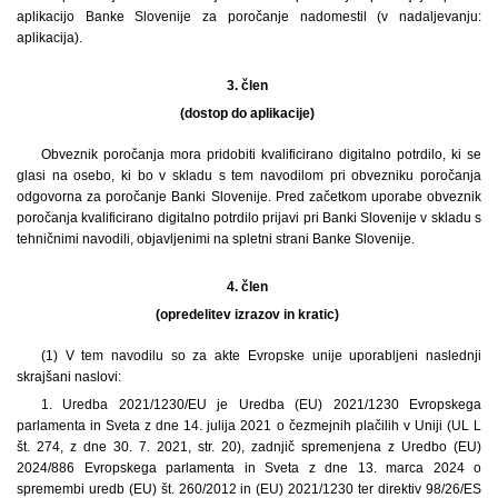
aplikacijo Banke Slovenije za poročanje nadomestil (v nadaljevanju:
aplikacija).
3. člen
(dostop do aplikacije)
Obveznik poročanja mora pridobiti kvalificirano digitalno potrdilo, ki se
glasi na osebo, ki bo v skladu s tem navodilom pri obvezniku poročanja
odgovorna za poročanje Banki Slovenije. Pred začetkom uporabe obveznik
poročanja kvalificirano digitalno potrdilo prijavi pri Banki Slovenije v skladu s
tehničnimi navodili, objavljenimi na spletni strani Banke Slovenije.
4. člen
(opredelitev izrazov in kratic)
(1)
V tem navodilu so za akte Evropske unije uporabljeni naslednji
skrajšani naslovi:
1. Uredba 2021/1230/EU je Uredba (EU) 2021/1230 Evropskega
parlamenta in Sveta z dne 14. julija 2021 o čezmejnih plačilih v Uniji (UL L
št. 274, z dne 30. 7. 2021, str. 20), zadnjič spremenjena z Uredbo (EU)
2024/886 Evropskega parlamenta in Sveta z dne 13. marca 2024 o
spremembi uredb (EU) št. 260/2012 in (EU) 2021/1230 ter direktiv 98/26/ES