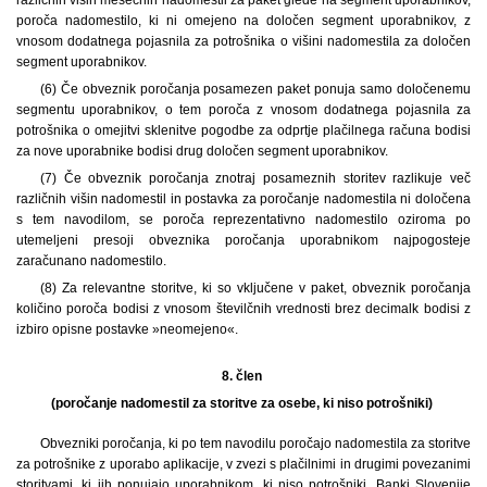
poroča nadomestilo, ki ni omejeno na določen segment uporabnikov, z
vnosom dodatnega pojasnila za potrošnika o višini nadomestila za določen
segment uporabnikov.
(6) Če obveznik poročanja posamezen paket ponuja samo določenemu
segmentu uporabnikov, o tem poroča z vnosom dodatnega pojasnila za
potrošnika o omejitvi sklenitve pogodbe za odprtje plačilnega računa bodisi
za nove uporabnike bodisi drug določen segment uporabnikov.
(7) Če obveznik poročanja znotraj posameznih storitev razlikuje več
različnih višin nadomestil in postavka za poročanje nadomestila ni določena
s tem navodilom, se poroča reprezentativno nadomestilo oziroma po
utemeljeni presoji obveznika poročanja uporabnikom najpogosteje
zaračunano nadomestilo.
(8) Za relevantne storitve, ki so vključene v paket, obveznik poročanja
količino poroča bodisi z vnosom številčnih vrednosti brez decimalk bodisi z
izbiro opisne postavke »neomejeno«.
8. člen
(poročanje nadomestil za storitve za osebe, ki niso potrošniki)
Obvezniki poročanja, ki po tem navodilu poročajo nadomestila za storitve
za potrošnike z uporabo aplikacije, v zvezi s plačilnimi in drugimi povezanimi
storitvami, ki jih ponujajo uporabnikom, ki niso potrošniki, Banki Slovenije