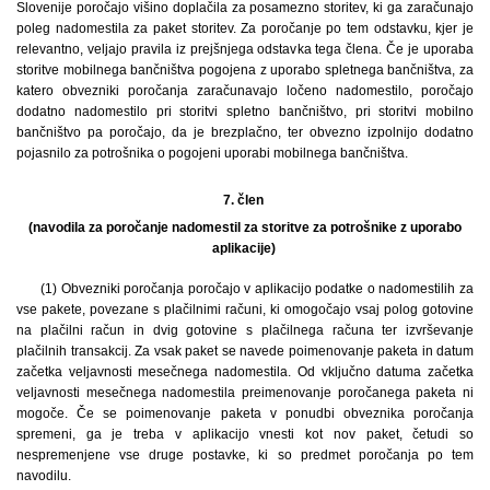
Slovenije poročajo višino doplačila za posamezno storitev, ki ga zaračunajo
poleg nadomestila za paket storitev. Za poročanje po tem odstavku, kjer je
relevantno, veljajo pravila iz prejšnjega odstavka tega člena. Če je uporaba
storitve mobilnega bančništva pogojena z uporabo spletnega bančništva, za
katero obvezniki poročanja zaračunavajo ločeno nadomestilo, poročajo
dodatno nadomestilo pri storitvi spletno bančništvo, pri storitvi mobilno
bančništvo pa poročajo, da je brezplačno, ter obvezno izpolnijo dodatno
pojasnilo za potrošnika o pogojeni uporabi mobilnega bančništva.
7. člen
(navodila za poročanje nadomestil za storitve za potrošnike z uporabo
aplikacije)
(1)
Obvezniki poročanja poročajo v aplikacijo podatke o nadomestilih za
vse pakete, povezane s plačilnimi računi, ki omogočajo vsaj polog gotovine
na plačilni račun in dvig gotovine s plačilnega računa ter izvrševanje
plačilnih transakcij. Za vsak paket se navede poimenovanje paketa in datum
začetka veljavnosti mesečnega nadomestila. Od vključno datuma začetka
veljavnosti mesečnega nadomestila preimenovanje poročanega paketa ni
mogoče. Če se poimenovanje paketa v ponudbi obveznika poročanja
spremeni, ga je treba v aplikacijo vnesti kot nov paket, četudi so
nespremenjene vse druge postavke, ki so predmet poročanja po tem
navodilu.