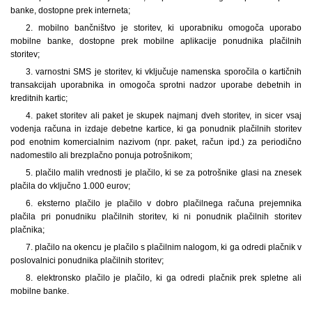
banke, dostopne prek interneta;
2. mobilno bančništvo je storitev, ki uporabniku omogoča uporabo
mobilne banke, dostopne prek mobilne aplikacije ponudnika plačilnih
storitev;
3. varnostni SMS je storitev, ki vključuje namenska sporočila o kartičnih
transakcijah uporabnika in omogoča sprotni nadzor uporabe debetnih in
kreditnih kartic;
4. paket storitev ali paket je skupek najmanj dveh storitev, in sicer vsaj
vodenja računa in izdaje debetne kartice, ki ga ponudnik plačilnih storitev
pod enotnim komercialnim nazivom (npr. paket, račun ipd.) za periodično
nadomestilo ali brezplačno ponuja potrošnikom;
5. plačilo malih vrednosti je plačilo, ki se za potrošnike glasi na znesek
plačila do vključno 1.000 eurov;
6. eksterno plačilo je plačilo v dobro plačilnega računa prejemnika
plačila pri ponudniku plačilnih storitev, ki ni ponudnik plačilnih storitev
plačnika;
7. plačilo na okencu je plačilo s plačilnim nalogom, ki ga odredi plačnik v
poslovalnici ponudnika plačilnih storitev;
8. elektronsko plačilo je plačilo, ki ga odredi plačnik prek spletne ali
mobilne banke.