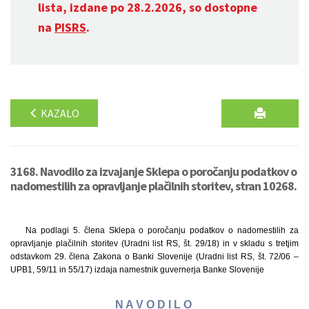
lista, izdane po 28.2.2026, so dostopne
na
PISRS
.
KAZALO
3168. Navodilo za izvajanje Sklepa o poročanju podatkov o
nadomestilih za opravljanje plačilnih storitev, stran 10268.
Na podlagi 5. člena Sklepa o poročanju podatkov o nadomestilih za
opravljanje plačilnih storitev (Uradni list RS, št. 29/18) in v skladu s tretjim
odstavkom 29. člena Zakona o Banki Slovenije (Uradni list RS, št. 72/06 –
UPB1, 59/11 in 55/17) izdaja namestnik guvernerja Banke Slovenije
N A V O D I L O