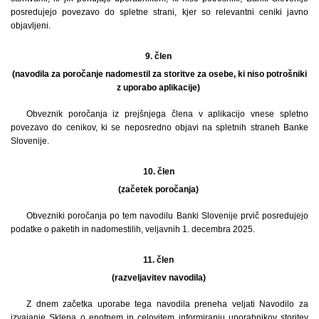
posredujejo povezavo do spletne strani, kjer so relevantni ceniki javno
objavljeni.
9. člen
(navodila za poročanje nadomestil za storitve za osebe, ki niso potrošniki
z uporabo aplikacije)
Obveznik poročanja iz prejšnjega člena v aplikacijo vnese spletno
povezavo do cenikov, ki se neposredno objavi na spletnih straneh Banke
Slovenije.
10. člen
(začetek poročanja)
Obvezniki poročanja po tem navodilu Banki Slovenije prvič posredujejo
podatke o paketih in nadomestilih, veljavnih 1. decembra 2025.
11. člen
(razveljavitev navodila)
Z dnem začetka uporabe tega navodila preneha veljati Navodilo za
izvajanje Sklepa o enotnem in celovitem informiranju uporabnikov storitev