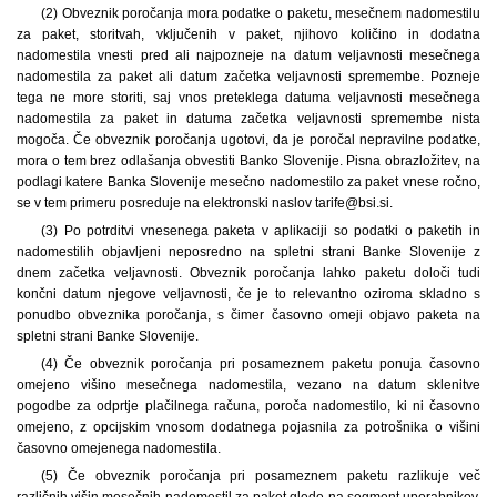
(2) Obveznik poročanja mora podatke o paketu, mesečnem nadomestilu
za paket, storitvah, vključenih v paket, njihovo količino in dodatna
nadomestila vnesti pred ali najpozneje na datum veljavnosti mesečnega
nadomestila za paket ali datum začetka veljavnosti spremembe. Pozneje
tega ne more storiti, saj vnos preteklega datuma veljavnosti mesečnega
nadomestila za paket in datuma začetka veljavnosti spremembe nista
mogoča. Če obveznik poročanja ugotovi, da je poročal nepravilne podatke,
mora o tem brez odlašanja obvestiti Banko Slovenije. Pisna obrazložitev, na
podlagi katere Banka Slovenije mesečno nadomestilo za paket vnese ročno,
se v tem primeru posreduje na elektronski naslov tarife@bsi.si.
(3) Po potrditvi vnesenega paketa v aplikaciji so podatki o paketih in
nadomestilih objavljeni neposredno na spletni strani Banke Slovenije z
dnem začetka veljavnosti. Obveznik poročanja lahko paketu določi tudi
končni datum njegove veljavnosti, če je to relevantno oziroma skladno s
ponudbo obveznika poročanja, s čimer časovno omeji objavo paketa na
spletni strani Banke Slovenije.
(4) Če obveznik poročanja pri posameznem paketu ponuja časovno
omejeno višino mesečnega nadomestila, vezano na datum sklenitve
pogodbe za odprtje plačilnega računa, poroča nadomestilo, ki ni časovno
omejeno, z opcijskim vnosom dodatnega pojasnila za potrošnika o višini
časovno omejenega nadomestila.
(5) Če obveznik poročanja pri posameznem paketu razlikuje več
različnih višin mesečnih nadomestil za paket glede na segment uporabnikov,