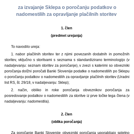
za izvajanje Sklepa o poročanju podatkov o
nadomestilih za opravljanje plačilnih storitev
1. člen
(predmet urejanja)
To navodilo ureja:
1. nabor plačilnih storitev ter z njimi povezanih dodatnih in pomožnih
storitev, vključno s storitvami s seznama s standardizirano terminologijo (v
nadaljevanju: seznam storitev za poročanje), v zvezi s katerimi so obvezniki
poročanja dolžni poročati Banki Slovenije podatke o nadomestilih po Sklepu
o poročanju podatkov o nadomestilih za opravljanje plačilnih storitev (Uradni
list RS, št. 29/18, v nadaljevanju: Sklep);
2. način, obliko in roke poročanja obveznikov poročanja za
posredovanje podatkov o nadomestilih za storitve iz prve točke tega člena (v
nadaljevanju: nadomestila).
2. člen
(oblika poročanja)
Za poročanje Banki Slovenije obvezniki poročanja uporabljajo spletno