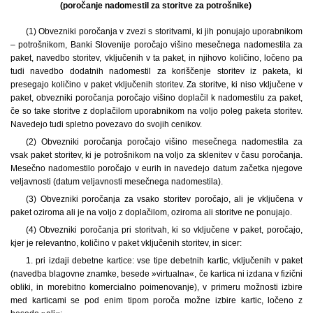
(poročanje nadomestil za storitve za potrošnike)
(1)
Obvezniki poročanja v zvezi s storitvami, ki jih ponujajo uporabnikom
– potrošnikom, Banki Slovenije poročajo višino mesečnega nadomestila za
paket, navedbo storitev, vključenih v ta paket, in njihovo količino, ločeno pa
tudi navedbo dodatnih nadomestil za koriščenje storitev iz paketa, ki
presegajo količino v paket vključenih storitev. Za storitve, ki niso vključene v
paket, obvezniki poročanja poročajo višino doplačil k nadomestilu za paket,
če so take storitve z doplačilom uporabnikom na voljo poleg paketa storitev.
Navedejo tudi spletno povezavo do svojih cenikov.
(2) Obvezniki poročanja poročajo višino mesečnega nadomestila za
vsak paket storitev, ki je potrošnikom na voljo za sklenitev v času poročanja.
Mesečno nadomestilo poročajo v eurih in navedejo datum začetka njegove
veljavnosti (datum veljavnosti mesečnega nadomestila).
(3) Obvezniki poročanja za vsako storitev poročajo, ali je vključena v
paket oziroma ali je na voljo z doplačilom, oziroma ali storitve ne ponujajo.
(4) Obvezniki poročanja pri storitvah, ki so vključene v paket, poročajo,
kjer je relevantno, količino v paket vključenih storitev, in sicer:
1. pri izdaji debetne kartice: vse tipe debetnih kartic, vključenih v paket
(navedba blagovne znamke, besede »virtualna«, če kartica ni izdana v fizični
obliki, in morebitno komercialno poimenovanje), v primeru možnosti izbire
med karticami se pod enim tipom poroča možne izbire kartic, ločeno z