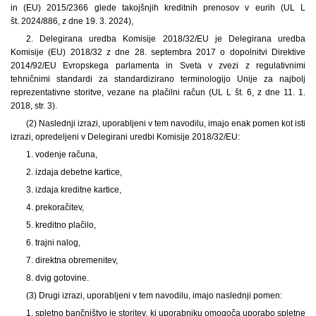
in (EU) 2015/2366 glede takojšnjih kreditnih prenosov v eurih (UL L
št. 2024/886, z dne 19. 3. 2024),
2. Delegirana uredba Komisije 2018/32/EU je Delegirana uredba
Komisije (EU) 2018/32 z dne 28. septembra 2017 o dopolnitvi Direktive
2014/92/EU Evropskega parlamenta in Sveta v zvezi z regulativnimi
tehničnimi standardi za standardizirano terminologijo Unije za najbolj
reprezentativne storitve, vezane na plačilni račun (UL L št. 6, z dne 11. 1.
2018, str. 3).
(2) Naslednji izrazi, uporabljeni v tem navodilu, imajo enak pomen kot isti
izrazi, opredeljeni v Delegirani uredbi Komisije 2018/32/EU:
1. vodenje računa,
2. izdaja debetne kartice,
3. izdaja kreditne kartice,
4. prekoračitev,
5. kreditno plačilo,
6. trajni nalog,
7. direktna obremenitev,
8. dvig gotovine.
(3) Drugi izrazi, uporabljeni v tem navodilu, imajo naslednji pomen:
1. spletno bančništvo je storitev, ki uporabniku omogoča uporabo spletne