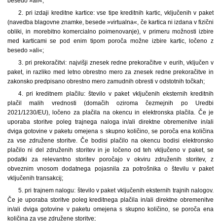
besedo »ali«;
2. pri izdaji kreditne kartice: vse tipe kreditnih kartic, vključenih v paket
(navedba blagovne znamke, besede »virtualna«, če kartica ni izdana v fizični
obliki, in morebitno komercialno poimenovanje), v primeru možnosti izbire
med karticami se pod enim tipom poroča možne izbire kartic, ločeno z
besedo »ali«;
3. pri prekoračitvi: najvišji znesek redne prekoračitve v eurih, vključen v
paket, in razliko med letno obrestno mero za znesek redne prekoračitve in
zakonsko predpisano obrestno mero zamudnih obresti v odstotnih točkah;
4. pri kreditnem plačilu: število v paket vključenih eksternih kreditnih
plačil malih vrednosti (domačih oziroma čezmejnih po Uredbi
2021/1230/EU), ločeno za plačila na okencu in elektronska plačila. Če je
uporaba storitve poleg trajnega naloga in/ali direktne obremenitve in/ali
dviga gotovine v paketu omejena s skupno količino, se poroča ena količina
za vse združene storitve. Če bodisi plačilo na okencu bodisi elektronsko
plačilo ni del združenih storitev in je ločeno od teh vključeno v paket, se
podatki za relevantno storitev poročajo v okviru združenih storitev, z
obveznim vnosom dodatnega pojasnila za potrošnika o številu v paket
vključenih transakcij;
5. pri trajnem nalogu: število v paket vključenih eksternih trajnih nalogov.
Če je uporaba storitve poleg kreditnega plačila in/ali direktne obremenitve
in/ali dviga gotovine v paketu omejena s skupno količino, se poroča ena
količina za vse združene storitve;