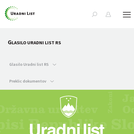
G
LASILO URADNI LIST RS
Glasilo Uradni list RS
Preklic dokumentov