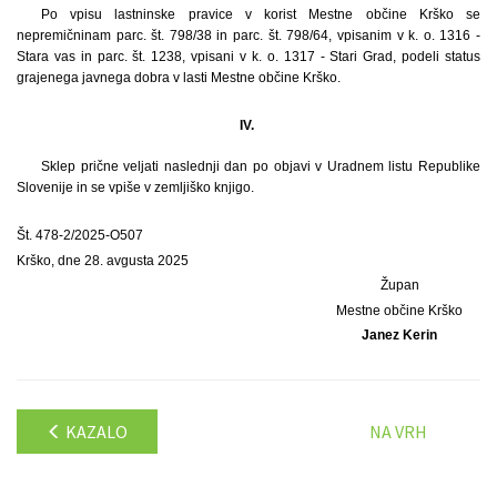
Po vpisu lastninske pravice v korist Mestne občine Krško se
nepremičninam parc. št. 798/38 in parc. št. 798/64, vpisanim v k. o. 1316 -
Stara vas in parc. št. 1238, vpisani v k. o. 1317 - Stari Grad, podeli status
grajenega javnega dobra v lasti Mestne občine Krško.
IV.
Sklep prične veljati naslednji dan po objavi v Uradnem listu Republike
Slovenije in se vpiše v zemljiško knjigo.
Št. 478-2/2025-O507
Krško, dne 28. avgusta 2025
Župan
Mestne občine Krško
Janez Kerin
KAZALO
NA VRH