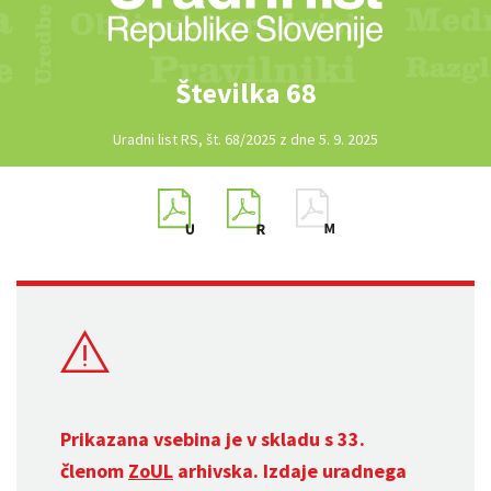
Številka 68
Uradni list RS, št. 68/2025 z dne 5. 9. 2025
Prikazana vsebina je v skladu s 33.
členom
ZoUL
arhivska. Izdaje uradnega