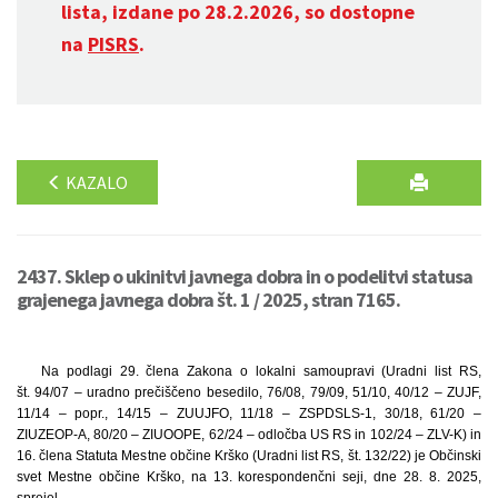
lista, izdane po 28.2.2026, so dostopne
na
PISRS
.
KAZALO
2437. Sklep o ukinitvi javnega dobra in o podelitvi statusa
grajenega javnega dobra št. 1 / 2025, stran 7165.
Na podlagi 29. člena Zakona o lokalni samoupravi (Uradni list RS,
št. 94/07 – uradno prečiščeno besedilo, 76/08, 79/09, 51/10, 40/12 – ZUJF,
11/14 – popr., 14/15 – ZUUJFO, 11/18 – ZSPDSLS-1, 30/18, 61/20 –
ZIUZEOP-A, 80/20 – ZIUOOPE, 62/24 – odločba US RS in 102/24 – ZLV-K) in
16. člena Statuta Mestne občine Krško (Uradni list RS, št. 132/22) je Občinski
svet Mestne občine Krško, na 13. korespondenčni seji, dne 28. 8. 2025,