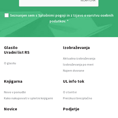
Seznanjen sem s
Splošnimi pogoji
in z
Izjavo o varstvu osebnih
podatkov
. *
Glasilo
Izobraževanja
Uradni list RS
Aktualna izobraževanja
O glasilu
Izobraževanja po meri
Najem dvorane
Knjigarna
UL info tok
Novo v ponudbi
O storitvi
Kako nakupovati v spletni knjigarni
Preizkusi brezplačno
Novice
Podjetje