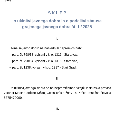
sprejel
S K L E P
o ukinitvi javnega dobra in o podelitvi statusa
grajenega javnega dobra št. 1 / 2025
I.
Ukine se javno dobro na naslednjih nepremičninah:
– parc. št. 798/38, vpisani v k. o. 1316 - Stara vas,
– parc. št. 798/64, vpisani v k. o. 1316 - Stara vas,
– parc. št. 1238, vpisani v k. o. 1317 - Stari Grad.
II.
Po ukinitvi javnega dobra se na nepremičninah vknjiži lastninska pravica
v korist Mestne občine Krško, Cesta krških žrtev 14, Krško, matična številka
5875472000.
III.