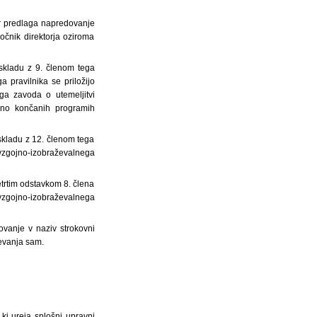
dar predlaga napredovanje
očnik direktorja oziroma
 skladu z 9. členom tega
a pravilnika se priložijo
ga zavoda o utemeljitvi
šno končanih programih
 skladu z 12. členom tega
vzgojno-izobraževalnega
trtim odstavkom 8. člena
 vzgojno-izobraževalnega
ovanje v naziv strokovni
ževanja sam.
i ureja splošni upravni