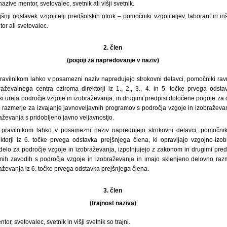
zive mentor, svetovalec, svetnik ali višji svetnik.
šnji odstavek vzgojitelji predšolskih otrok – pomočniki vzgojiteljev, laborant in in
or ali svetovalec.
2. člen
(pogoji za napredovanje v naziv)
ravilnikom lahko v posamezni naziv napredujejo strokovni delavci, pomočniki ravna
ževalnega centra oziroma direktorji iz 1., 2., 3., 4. in 5. točke prvega odsta
ki ureja področje vzgoje in izobraževanja, in drugimi predpisi določene pogoje za
 razmerje za izvajanje javnoveljavnih programov s področja vzgoje in izobražev
aževanja s pridobljeno javno veljavnostjo.
pravilnikom lahko v posamezni naziv napredujejo strokovni delavci, pomočniki 
ektorji iz 6. točke prvega odstavka prejšnjega člena, ki opravljajo vzgojno-iz
 delo za področje vzgoje in izobraževanja, izpolnjujejo z zakonom in drugimi pre
nih zavodih s področja vzgoje in izobraževanja in imajo sklenjeno delovno raz
aževanja iz 6. točke prvega odstavka prejšnjega člena.
3. člen
(trajnost naziva)
tor, svetovalec, svetnik in višji svetnik so trajni.