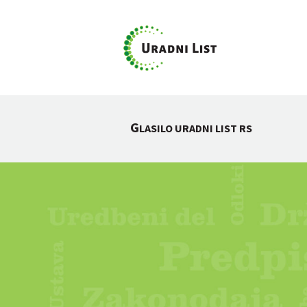
G
LASILO URADNI LIST RS