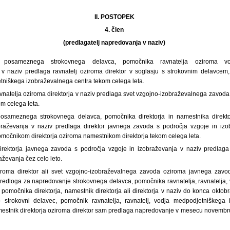
II. POSTOPEK
4. člen
(predlagatelj napredovanja v naziv)
 posameznega strokovnega delavca, pomočnika ravnatelja oziroma vo
 v naziv predlaga ravnatelj oziroma direktor v soglasju s strokovnim delavcem
niškega izobraževalnega centra tekom celega leta.
vnatelja oziroma direktorja v naziv predlaga svet vzgojno-izobraževalnega zavoda 
m celega leta.
osameznega strokovnega delavca, pomočnika direktorja in namestnika direkt
braževanja v naziv predlaga direktor javnega zavoda s področja vzgoje in izo
močnikom direktorja oziroma namestnikom direktorja tekom celega leta.
irektorja javnega zavoda s področja vzgoje in izobraževanja v naziv predlag
aževanja čez celo leto.
ziroma direktor ali svet vzgojno-izobraževalnega zavoda oziroma javnega zavo
predloga za napredovanje strokovnega delavca, pomočnika ravnatelja, ravnatelja
pomočnika direktorja, namestnik direktorja ali direktorja v naziv do konca oktob
 strokovni delavec, pomočnik ravnatelja, ravnatelj, vodja medpodjetniškega 
estnik direktorja oziroma direktor sam predlaga napredovanje v mesecu novembru, 