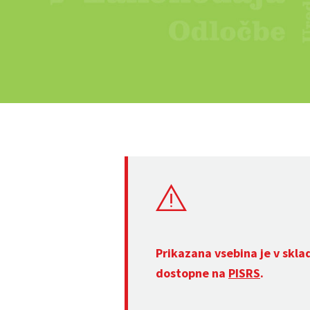
Prikazana vsebina je v skla
dostopne na
PISRS
.