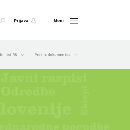
Prijava
Meni
dni list RS
Preklic dokumentov