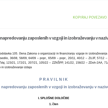
KOPIRAJ POVEZAVO
 napredovanju zaposlenih v vzgoji in izobraževanju v naziv
dstavka 105. člena Zakona o organizaciji in financiranju vzgoje in izobraževanja (
edilo, 36/08, 58/09, 64/09 – popr., 65/09 – popr., 20/11, 40/12 – ZUJF, 57/12 
 ZVaj, 123/21, 172/21, 207/21, 105/22 – ZZNŠPP, 141/22, 158/22 – ZDoh-2AA, 71
o in izobraževanje izdaja
P R A V I L N I K
 napredovanju zaposlenih v vzgoji in izobraževanju v nazi
I. SPLOŠNE DOLOČBE
1. člen