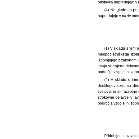
odstavka napredujejo v na
(4) Ne glede na prej
napredujejo v naziv ment
(1) V skladu s tem p
medpodjetniškega izobra
izpolnjujejo z zakonom, 
imajo sklenjeno delovno
področja vzgoje in izobr
(2) V skladu s tem 
direktorjev oziroma dir
svetovalno ali razvojno
strokovne delavce v jav
področja vzgoje in izobr
Pridobljeni nazivi men