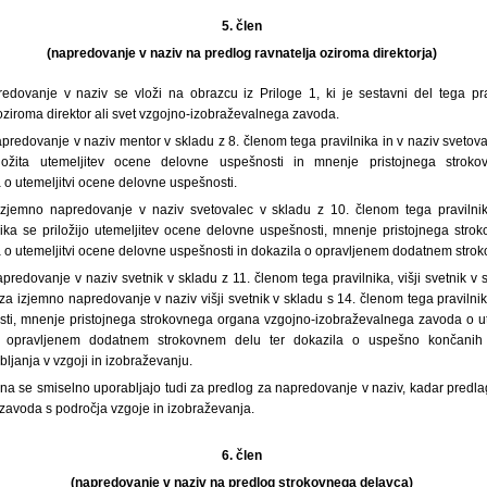
5. člen
(napredovanje v naziv na predlog ravnatelja oziroma direktorja)
edovanje v naziv se vloži na obrazcu iz Priloge 1, ki je sestavni del tega pr
ziroma direktor ali svet vzgojno-izobraževalnega zavoda.
predovanje v naziv mentor v skladu z 8. členom tega pravilnika in v naziv svetov
iložita utemeljitev ocene delovne uspešnosti in mnenje pristojnega strok
o utemeljitvi ocene delovne uspešnosti.
izjemno napredovanje v naziv svetovalec v skladu z 10. členom tega pravilnik
ika se priložijo utemeljitev ocene delovne uspešnosti, mnenje pristojnega str
o utemeljitvi ocene delovne uspešnosti in dokazila o opravljenem dodatnem stro
predovanje v naziv svetnik v skladu z 11. členom tega pravilnika, višji svetnik v
 za izjemno napredovanje v naziv višji svetnik v skladu s 14. členom tega pravilnika
ti, mnenje pristojnega strokovnega organa vzgojno-izobraževalnega zavoda o ut
o opravljenem dodatnem strokovnem delu ter dokazila o uspešno končanih
ljanja v vzgoji in izobraževanju.
ena se smiselno uporabljajo tudi za predlog za napredovanje v naziv, kadar predl
a zavoda s področja vzgoje in izobraževanja.
6. člen
(napredovanje v naziv na predlog strokovnega delavca)