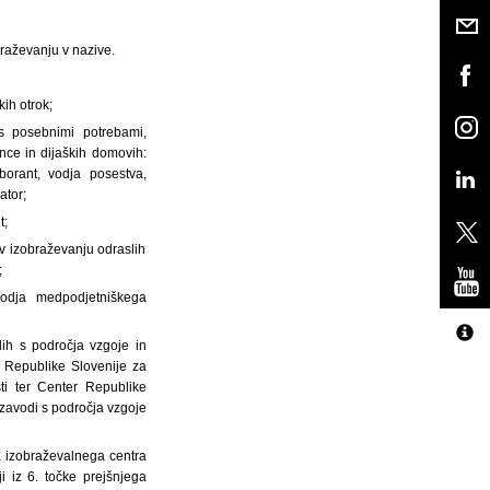
braževanju v nazive.
kih otrok;
s posebnimi potrebami,
nce in dijaških domovih:
aborant, vodja posestva,
ator;
t;
 v izobraževanju odraslih
;
vodja medpodjetniškega
dih s področja vzgoje in
r Republike Slovenije za
ti ter Center Republike
 zavodi s področja vzgoje
ga izobraževalnega centra
ji iz 6. točke prejšnjega