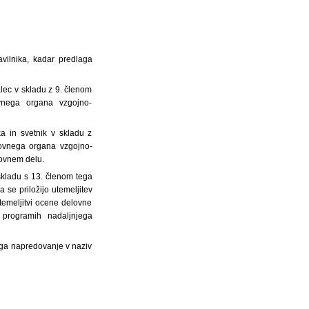
avilnika, kadar predlaga
alec v skladu z 9. členom
ovnega organa vzgojno-
a in svetnik v skladu z
okovnega organa vzgojno-
kovnem delu.
 skladu s 13. členom tega
 se priložijo utemeljitev
emeljitvi ocene delovne
 programih nadaljnjega
aga napredovanje v naziv