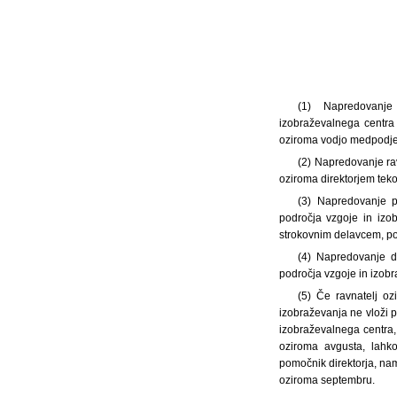
(1) Napredovanje
izobraževalnega centra
oziroma vodjo medpodjet
(2) Napredovanje ra
oziroma direktorjem teko
(3) Napredovanje p
področja vzgoje in izo
strokovnim delavcem, po
(4) Napredovanje d
področja vzgoje in izobr
(5) Če ravnatelj o
izobraževanja ne vloži 
izobraževalnega centra, 
oziroma avgusta, lahko
pomočnik direktorja, nam
oziroma septembru.