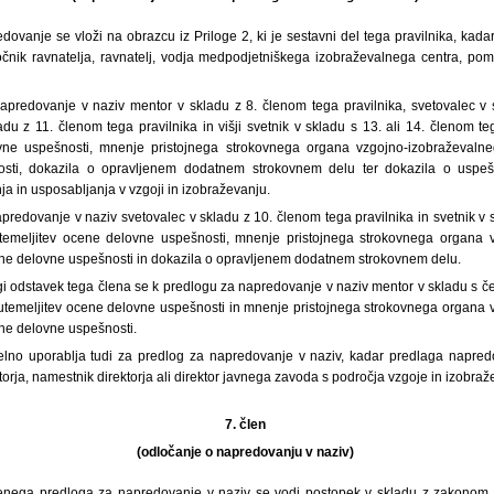
dovanje se vloži na obrazcu iz Priloge 2, ki je sestavni del tega pravilnika, ka
čnik ravnatelja, ravnatelj, vodja medpodjetniškega izobraževalnega centra, pom
apredovanje v naziv mentor v skladu z 8. členom tega pravilnika, svetovalec v
ladu z 11. členom tega pravilnika in višji svetnik v skladu s 13. ali 14. členom teg
vne uspešnosti, mnenje pristojnega strokovnega organa vzgojno-izobraževalne
sti, dokazila o opravljenem dodatnem strokovnem delu ter dokazila o uspe
a in usposabljanja v vzgoji in izobraževanju.
predovanje v naziv svetovalec v skladu z 10. členom tega pravilnika in svetnik v
o utemeljitev ocene delovne uspešnosti, mnenje pristojnega strokovnega organa 
ene delovne uspešnosti in dokazila o opravljenem dodatnem strokovnem delu.
gi odstavek tega člena se k predlogu za napredovanje v naziv mentor v skladu s če
ta utemeljitev ocene delovne uspešnosti in mnenje pristojnega strokovnega organa
ene delovne uspešnosti.
elno uporablja tudi za predlog za napredovanje v naziv, kadar predlaga napred
orja, namestnik direktorja ali direktor javnega zavoda s področja vzgoje in izobra
7. člen
(odločanje o napredovanju v naziv)
enega predloga za napredovanje v naziv se vodi postopek v skladu z zakonom, k