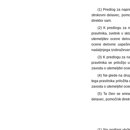
(1) Predlog za napre
strokovni delavec, pomo
direktor sam.
(2) K predlogu za n
pravilnika, svetnik v sk
utemeljitev ocene delo
ocene delovne uspešno
nadaljnjega izobraževanj
(3) K predlogu za na
pravilnika se priložij
zavoda o utemeljitvi oc
(4) Ne glede na dru
tega pravilnika priloži
zavoda o utemeljitvi oc
(5) Ta člen se smis
delavec, pomočnik direkt
(1) Na podlagi vlož