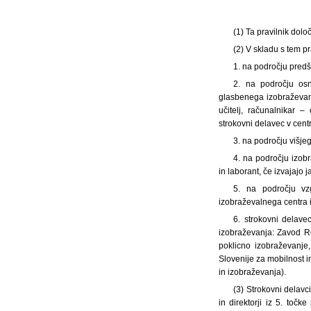
(1) Ta pravilnik dol
(2) V skladu s tem p
1. na področju predšo
2. na področju osn
glasbenega izobraževanj
učitelj, računalnikar –
strokovni delavec v centr
3. na področju višjeg
4. na področju izobr
in laborant, če izvajaj
5. na področju vzg
izobraževalnega centra i
6. strokovni delave
izobraževanja: Zavod Re
poklicno izobraževanje
Slovenije za mobilnost i
in izobraževanja).
(3) Strokovni delavc
in direktorji iz 5. točk