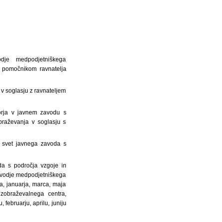
dje medpodjetniškega
, pomočnikom ravnatelja
v soglasju z ravnateljem
orja v javnem zavodu s
braževanja v soglasju s
a svet javnega zavoda s
da s področja vzgoje in
, vodje medpodjetniškega
ra, januarja, marca, maja
izobraževalnega centra,
februarju, aprilu, juniju