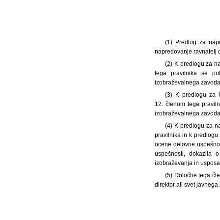
(1) Predlog za napr
napredovanje ravnatelj o
(2) K predlogu za na
tega pravilnika se pr
izobraževalnega zavoda 
(3) K predlogu za 
12. členom tega praviln
izobraževalnega zavoda 
(4) K predlogu za na
pravilnika in k predlogu
ocene delovne uspešnos
uspešnosti, dokazila 
izobraževanja in usposab
(5) Določbe tega čl
direktor ali svet javneg