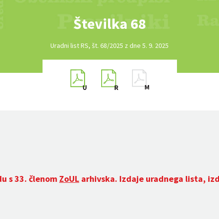
Številka 68
Uradni list RS, št. 68/2025 z dne 5. 9. 2025
du s 33. členom
ZoUL
arhivska. Izdaje uradnega lista, iz