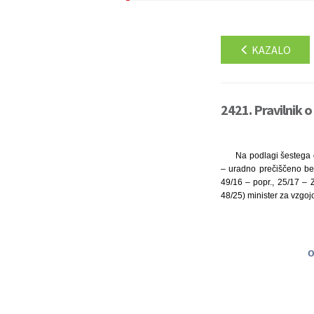
KAZALO
2421. Pravilnik o
Na podlagi šestega o
– uradno prečiščeno bes
49/16 – popr., 25/17 –
48/25) minister za vzgoj
o