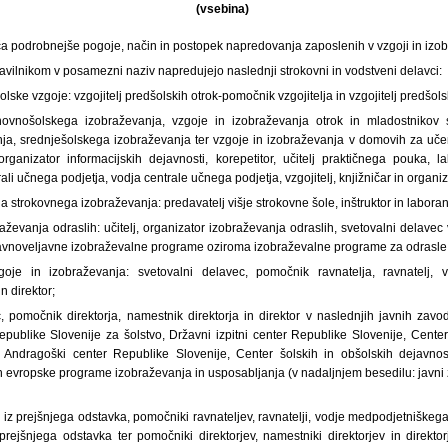
(vsebina)
oča podrobnejše pogoje, način in postopek napredovanja zaposlenih v vzgoji in izo
ravilnikom v posamezni naziv napredujejo naslednji strokovni in vodstveni delavci:
lske vzgoje: vzgojitelj predšolskih otrok-pomočnik vzgojitelja in vzgojitelj predšols
ovnošolskega izobraževanja, vzgoje in izobraževanja otrok in mladostnikov 
a, srednješolskega izobraževanja ter vzgoje in izobraževanja v domovih za uče
 organizator informacijskih dejavnosti, korepetitor, učitelj praktičnega pouka, l
ali učnega podjetja, vodja centrale učnega podjetja, vzgojitelj, knjižničar in organiz
a strokovnega izobraževanja: predavatelj višje strokovne šole, inštruktor in laboran
aževanja odraslih: učitelj, organizator izobraževanja odraslih, svetovalni delavec
o javnoveljavne izobraževalne programe oziroma izobraževalne programe za odrasle
oje in izobraževanja: svetovalni delavec, pomočnik ravnatelja, ravnatelj, 
n direktor;
c, pomočnik direktorja, namestnik direktorja in direktor v naslednjih javnih zavo
publike Slovenije za šolstvo, Državni izpitni center Republike Slovenije, Cente
, Andragoški center Republike Slovenije, Center šolskih in obšolskih dejavnos
n evropske programe izobraževanja in usposabljanja (v nadaljnjem besedilu: javni
i iz prejšnjega odstavka, pomočniki ravnateljev, ravnatelji, vodje medpodjetniške
e prejšnjega odstavka ter pomočniki direktorjev, namestniki direktorjev in direktor