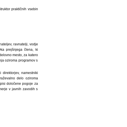
štruktor praktičnih vsebin
teljev, ravnatelji, vodje
vka prejšnjega člena, ki
 delovno mesto, za katero
anja oziroma programov s
direktorjev, namestniki
obraževalno delo oziroma
dpisi določene pogoje za
merje v javnih zavodih s