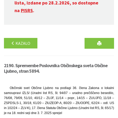
lista, izdane po 28.2.2026, so dostopne
na
PISRS
.
KAZALO
2190. Spremembe Poslovnika Občinskega sveta Občine
Ljubno, stran 5894.
Občinski svet Občine Ljubno na podlagi 36. člena Zakona o lokalni
samoupravi /ZLS/ (Uradni list RS, št. 94/07 – uradno prečiščeno besedilo,
76/08, 79/09, 51/10, 40/12 – ZUJF, 11/14 – popr., 14/15 – ZUUJFO, 11/18 –
ZSPDSLS-1, 30/18, 61/20 – ZIUZEOP-A, 80/20 – ZIUOOPE, 62/24 – odl. US
in 102/24 – ZLV-K), 17. člena Statuta Občine Ljubno (Uradni list RS, št. 65/17)
je na 18. redni seji dne 3. 7. 2025 sprejel