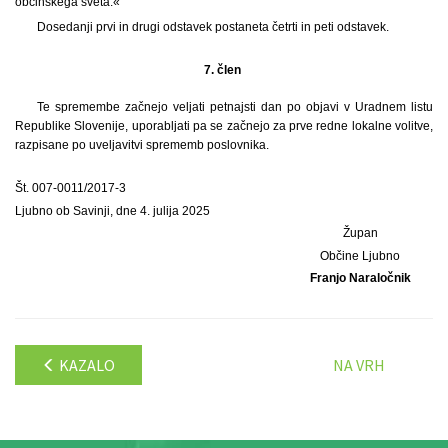
občinskega sveta.«
Dosedanji prvi in drugi odstavek postaneta četrti in peti odstavek.
7. člen
Te spremembe začnejo veljati petnajsti dan po objavi v Uradnem listu
Republike Slovenije, uporabljati pa se začnejo za prve redne lokalne volitve,
razpisane po uveljavitvi sprememb poslovnika.
Št. 007-0011/2017-3
Ljubno ob Savinji, dne 4. julija 2025
Župan
Občine Ljubno
Franjo Naraločnik
KAZALO
NA VRH