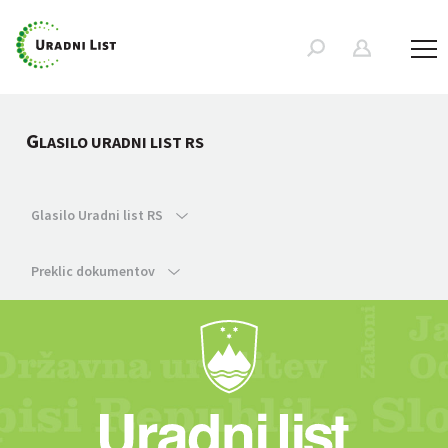
G
LASILO URADNI LIST RS
Glasilo Uradni list RS
Preklic dokumentov