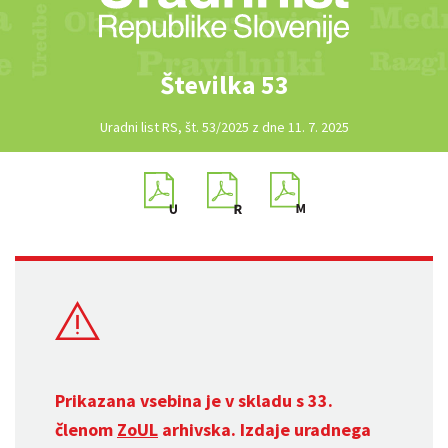
Številka 53
Uradni list RS, št. 53/2025 z dne 11. 7. 2025
Prikazana vsebina je v skladu s 33.
členom
ZoUL
arhivska. Izdaje uradnega