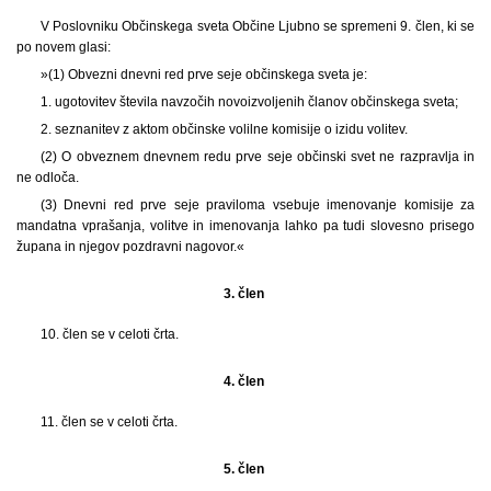
V Poslovniku Občinskega sveta Občine Ljubno se spremeni 9. člen, ki se
po novem glasi:
»(1) Obvezni dnevni red prve seje občinskega sveta je:
1. ugotovitev števila navzočih novoizvoljenih članov občinskega sveta;
2. seznanitev z aktom občinske volilne komisije o izidu volitev.
(2) O obveznem dnevnem redu prve seje občinski svet ne razpravlja in
ne odloča.
(3) Dnevni red prve seje praviloma vsebuje imenovanje komisije za
mandatna vprašanja, volitve in imenovanja lahko pa tudi slovesno prisego
župana in njegov pozdravni nagovor.«
3. člen
10. člen se v celoti črta.
4. člen
11. člen se v celoti črta.
5. člen