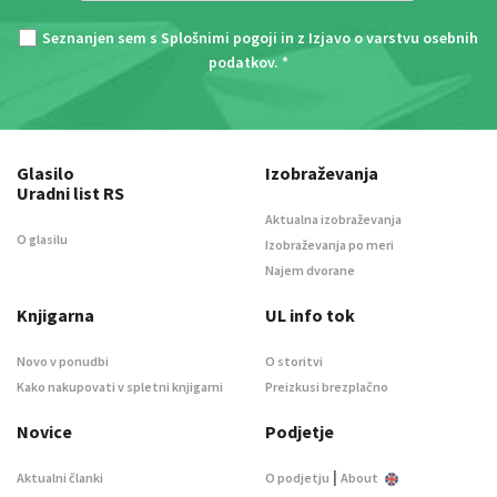
Seznanjen sem s
Splošnimi pogoji
in z
Izjavo o varstvu osebnih
podatkov
. *
Glasilo
Izobraževanja
Uradni list RS
Aktualna izobraževanja
O glasilu
Izobraževanja po meri
Najem dvorane
Knjigarna
UL info tok
Novo v ponudbi
O storitvi
Kako nakupovati v spletni knjigarni
Preizkusi brezplačno
Novice
Podjetje
|
Aktualni članki
O podjetju
About