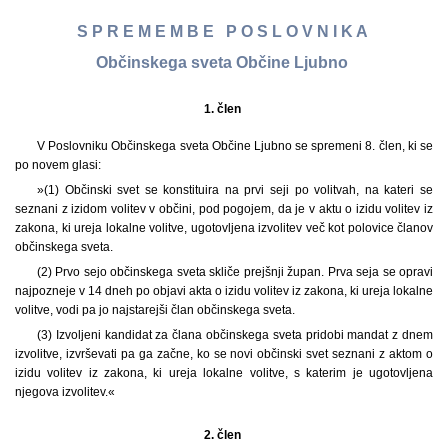
S P R E M E M B E P O S L O V N I K A
Občinskega sveta Občine Ljubno
1. člen
V Poslovniku Občinskega sveta Občine Ljubno se spremeni 8. člen, ki se
po novem glasi:
»(1) Občinski svet se konstituira na prvi seji po volitvah, na kateri se
seznani z izidom volitev v občini, pod pogojem, da je v aktu o izidu volitev iz
zakona, ki ureja lokalne volitve, ugotovljena izvolitev več kot polovice članov
občinskega sveta.
(2) Prvo sejo občinskega sveta skliče prejšnji župan. Prva seja se opravi
najpozneje v 14 dneh po objavi akta o izidu volitev iz zakona, ki ureja lokalne
volitve, vodi pa jo najstarejši član občinskega sveta.
(3) Izvoljeni kandidat za člana občinskega sveta pridobi mandat z dnem
izvolitve, izvrševati pa ga začne, ko se novi občinski svet seznani z aktom o
izidu volitev iz zakona, ki ureja lokalne volitve, s katerim je ugotovljena
njegova izvolitev.«
2. člen