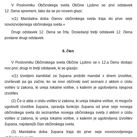
V Poslovniku Občinskega sveta Občine Ljubno se prvi odstavek
12. člena spremeni, tako da se po novem glasi:
»(1) Mandatna doba članov občinskega sveta traja do prve seje
novoizvoljenega občinskega sveta.«
Drugi odstavek 12. člena se črta. Dosedanji tretji odstavek 12. člena
postane drugi odstavek.
6. člen
V Poslovniku Občinskega sveta Občine Ljubno se v 12.a členu dodajo
nov prvi, drugi in tretji odstavek, ki se glasijo:
»(1) Izvoljeni kandidat za župana pridobi mandat z dnem izvolitve,
izvrševati pa ga začne, ko se novi občinski svet seznani z aktom o izidu
volitev iz zakona, ki ureja lokalne volitve, s katerim je ugotovljena njegova
izvolitev.
(2) Če iz akta o izidu volitev iz zakona, ki ureja lokalne volitve, ni mogoče
ugotoviti izvolitve župana, opravlja funkcijo župana od prve seje novega
občinskega sveta do seznanitve novega občinskega sveta z aktom o izidu
volitev iz zakona, ki ureja lokalne volitve, s katerim je ugotovljena izvolitev
župana, najstarejši član občinskega sveta.
(3) Mandatna doba župana traja do prve seje novoizvoljenega