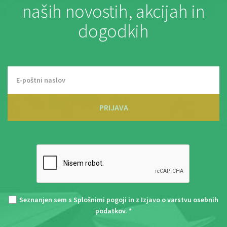
naših novostih, akcijah in
dogodkih
PRIJAVA
Seznanjen sem s
Splošnimi pogoji
in z
Izjavo o varstvu osebnih
podatkov
. *