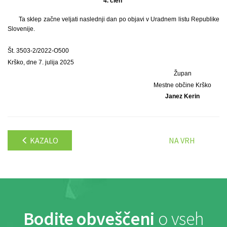
4. člen
Ta sklep začne veljati naslednji dan po objavi v Uradnem listu Republike
Slovenije.
Št. 3503-2/2022-O500
Krško, dne 7. julija 2025
Župan
Mestne občine Krško
Janez Kerin
KAZALO
NA VRH
Bodite obveščeni
o vseh