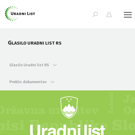
G
LASILO URADNI LIST RS
Glasilo Uradni list RS
Preklic dokumentov