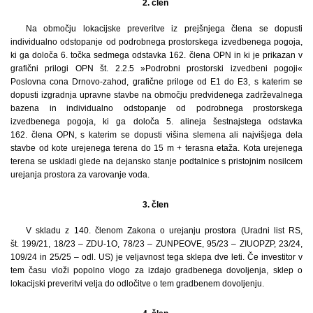
2. člen
Na območju lokacijske preveritve iz prejšnjega člena se dopusti
individualno odstopanje od podrobnega prostorskega izvedbenega pogoja,
ki ga določa 6. točka sedmega odstavka 162. člena OPN in ki je prikazan v
grafični prilogi OPN št. 2.2.5 »Podrobni prostorski izvedbeni pogoji«
Poslovna cona Drnovo-zahod, grafične priloge od E1 do E3, s katerim se
dopusti izgradnja upravne stavbe na območju predvidenega zadrževalnega
bazena in individualno odstopanje od podrobnega prostorskega
izvedbenega pogoja, ki ga določa 5. alineja šestnajstega odstavka
162. člena OPN, s katerim se dopusti višina slemena ali najvišjega dela
stavbe od kote urejenega terena do 15 m + terasna etaža. Kota urejenega
terena se uskladi glede na dejansko stanje podtalnice s pristojnim nosilcem
urejanja prostora za varovanje voda.
3. člen
V skladu z 140. členom Zakona o urejanju prostora (Uradni list RS,
št. 199/21, 18/23 – ZDU-1O, 78/23 – ZUNPEOVE, 95/23 – ZIUOPZP, 23/24,
109/24 in 25/25 – odl. US) je veljavnost tega sklepa dve leti. Če investitor v
tem času vloži popolno vlogo za izdajo gradbenega dovoljenja, sklep o
lokacijski preveritvi velja do odločitve o tem gradbenem dovoljenju.