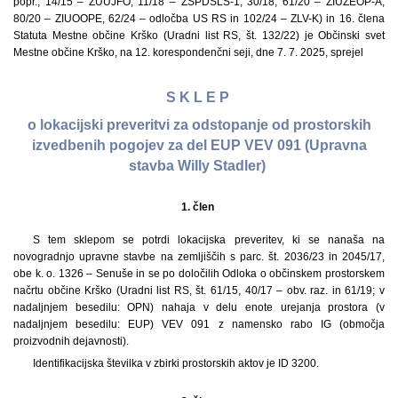
popr., 14/15 – ZUUJFO, 11/18 – ZSPDSLS-1, 30/18, 61/20 – ZIUZEOP-A,
80/20 – ZIUOOPE, 62/24 – odločba US RS in 102/24 – ZLV-K) in 16. člena
Statuta Mestne občine Krško (Uradni list RS, št. 132/22) je Občinski svet
Mestne občine Krško, na 12. korespondenčni seji, dne 7. 7. 2025, sprejel
S K L E P
o lokacijski preveritvi za odstopanje od prostorskih
izvedbenih pogojev za del EUP VEV 091 (Upravna
stavba Willy Stadler)
1. člen
S tem sklepom se potrdi lokacijska preveritev, ki se nanaša na
novogradnjo upravne stavbe na zemljiščih s parc. št. 2036/23 in 2045/17,
obe k. o. 1326 – Senuše in se po določilih Odloka o občinskem prostorskem
načrtu občine Krško (Uradni list RS, št. 61/15, 40/17 – obv. raz. in 61/19; v
nadaljnjem besedilu: OPN) nahaja v delu enote urejanja prostora (v
nadaljnjem besedilu: EUP) VEV 091 z namensko rabo IG (območja
proizvodnih dejavnosti).
Identifikacijska številka v zbirki prostorskih aktov je ID 3200.