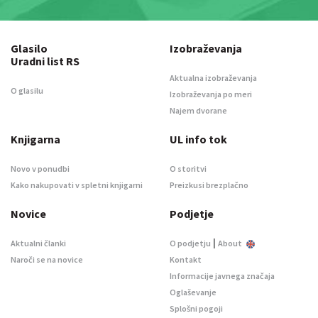
Glasilo
Izobraževanja
Uradni list RS
Aktualna izobraževanja
O glasilu
Izobraževanja po meri
Najem dvorane
Knjigarna
UL info tok
Novo v ponudbi
O storitvi
Kako nakupovati v spletni knjigarni
Preizkusi brezplačno
Novice
Podjetje
|
Aktualni članki
O podjetju
About
Naroči se na novice
Kontakt
Informacije javnega značaja
Oglaševanje
Splošni pogoji