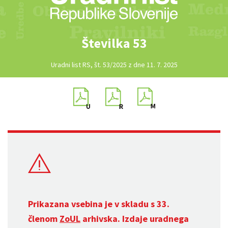
Številka 53
Uradni list RS, št. 53/2025 z dne 11. 7. 2025
Prikazana vsebina je v skladu s 33.
členom
ZoUL
arhivska. Izdaje uradnega