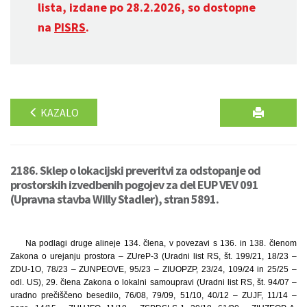
lista, izdane po 28.2.2026, so dostopne
na
PISRS
.
KAZALO
2186. Sklep o lokacijski preveritvi za odstopanje od
prostorskih izvedbenih pogojev za del EUP VEV 091
(Upravna stavba Willy Stadler), stran 5891.
Na podlagi druge alineje 134. člena, v povezavi s 136. in 138. členom
Zakona o urejanju prostora – ZUreP-3 (Uradni list RS, št. 199/21, 18/23 –
ZDU-1O, 78/23 – ZUNPEOVE, 95/23 – ZIUOPZP, 23/24, 109/24 in 25/25 –
odl. US), 29. člena Zakona o lokalni samoupravi (Uradni list RS, št. 94/07 –
uradno prečiščeno besedilo, 76/08, 79/09, 51/10, 40/12 – ZUJF, 11/14 –