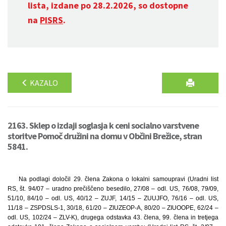
lista, izdane po 28.2.2026, so dostopne
na
PISRS
.
KAZALO
2163. Sklep o izdaji soglasja k ceni socialno varstvene
storitve Pomoč družini na domu v Občini Brežice, stran
5841.
Na podlagi določil 29. člena Zakona o lokalni samoupravi (Uradni list
RS, št. 94/07 – uradno prečiščeno besedilo, 27/08 – odl. US, 76/08, 79/09,
51/10, 84/10 – odl. US, 40/12 – ZUJF, 14/15 – ZUUJFO, 76/16 – odl. US,
11/18 – ZSPDSLS-1, 30/18, 61/20 – ZIUZEOP-A, 80/20 – ZIUOOPE, 62/24 –
odl. US, 102/24 – ZLV-K), drugega odstavka 43. člena, 99. člena in tretjega