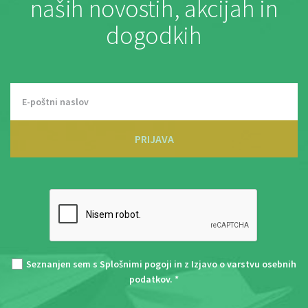
naših novostih, akcijah in
dogodkih
PRIJAVA
Seznanjen sem s
Splošnimi pogoji
in z
Izjavo o varstvu osebnih
podatkov
. *