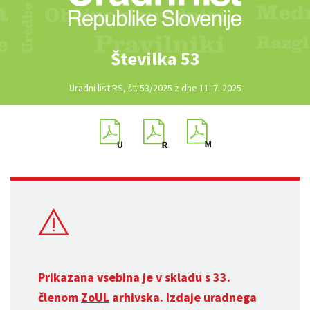
Številka 53
Uradni list RS, št. 53/2025 z dne 11. 7. 2025
Prikazana vsebina je v skladu s 33.
členom
ZoUL
arhivska. Izdaje uradnega