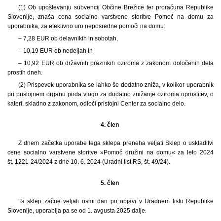
(1) Ob upoštevanju subvencij Občine Brežice ter proračuna Republike
Slovenije, znaša cena socialno varstvene storitve Pomoč na domu za
uporabnika, za efektivno uro neposredne pomoči na domu:
– 7,28 EUR ob delavnikih in sobotah,
– 10,19 EUR ob nedeljah in
– 10,92 EUR ob državnih praznikih oziroma z zakonom določenih dela
prostih dneh.
(2) Prispevek uporabnika se lahko še dodatno zniža, v kolikor uporabnik
pri pristojnem organu poda vlogo za dodatno znižanje oziroma oprostitev, o
kateri, skladno z zakonom, odloči pristojni Center za socialno delo.
4. člen
Z dnem začetka uporabe tega sklepa preneha veljati Sklep o uskladitvi
cene socialno varstvene storitve »Pomoč družini na domu« za leto 2024
št. 1221-24/2024 z dne 10. 6. 2024 (Uradni list RS, št. 49/24).
5. člen
Ta sklep začne veljati osmi dan po objavi v Uradnem listu Republike
Slovenije, uporablja pa se od 1. avgusta 2025 dalje.