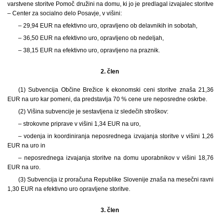
varstvene storitve Pomoč družini na domu, ki jo je predlagal izvajalec storitve
– Center za socialno delo Posavje, v višini:
– 29,94 EUR na efektivno uro, opravljeno ob delavnikih in sobotah,
– 36,50 EUR na efektivno uro, opravljeno ob nedeljah,
– 38,15 EUR na efektivno uro, opravljeno na praznik.
2. člen
(1) Subvencija Občine Brežice k ekonomski ceni storitve znaša 21,36
EUR na uro kar pomeni, da predstavlja 70 % cene ure neposredne oskrbe.
(2) Višina subvencije je sestavljena iz sledečih stroškov:
– strokovne priprave v višini 1,34 EUR na uro,
– vodenja in koordiniranja neposrednega izvajanja storitve v višini 1,26
EUR na uro in
– neposrednega izvajanja storitve na domu uporabnikov v višini 18,76
EUR na uro.
(3) Subvencija iz proračuna Republike Slovenije znaša na mesečni ravni
1,30 EUR na efektivno uro opravljene storitve.
3. člen