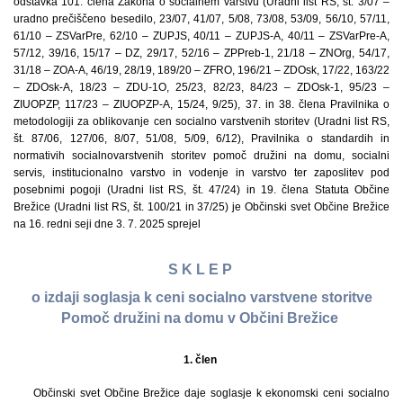
odstavka 101. člena Zakona o socialnem varstvu (Uradni list RS, št. 3/07 –
uradno prečiščeno besedilo, 23/07, 41/07, 5/08, 73/08, 53/09, 56/10, 57/11,
61/10 – ZSVarPre, 62/10 – ZUPJS, 40/11 – ZUPJS-A, 40/11 – ZSVarPre-A,
57/12, 39/16, 15/17 – DZ, 29/17, 52/16 – ZPPreb-1, 21/18 – ZNOrg, 54/17,
31/18 – ZOA-A, 46/19, 28/19, 189/20 – ZFRO, 196/21 – ZDOsk, 17/22, 163/22
– ZDOsk-A, 18/23 – ZDU-1O, 25/23, 82/23, 84/23 – ZDOsk-1, 95/23 –
ZIUOPZP, 117/23 – ZIUOPZP-A, 15/24, 9/25), 37. in 38. člena Pravilnika o
metodologiji za oblikovanje cen socialno varstvenih storitev (Uradni list RS,
št. 87/06, 127/06, 8/07, 51/08, 5/09, 6/12), Pravilnika o standardih in
normativih socialnovarstvenih storitev pomoč družini na domu, socialni
servis, institucionalno varstvo in vodenje in varstvo ter zaposlitev pod
posebnimi pogoji (Uradni list RS, št. 47/24) in 19. člena Statuta Občine
Brežice (Uradni list RS, št. 100/21 in 37/25) je Občinski svet Občine Brežice
na 16. redni seji dne 3. 7. 2025 sprejel
S K L E P
o izdaji soglasja k ceni socialno varstvene storitve
Pomoč družini na domu v Občini Brežice
1. člen
Občinski svet Občine Brežice daje soglasje k ekonomski ceni socialno