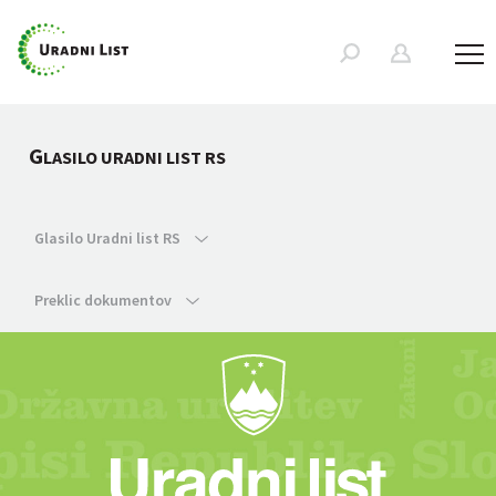
G
LASILO URADNI LIST RS
Glasilo Uradni list RS
Preklic dokumentov