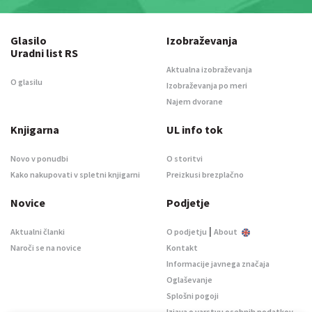
Glasilo
Izobraževanja
Uradni list RS
Aktualna izobraževanja
O glasilu
Izobraževanja po meri
Najem dvorane
Knjigarna
UL info tok
Novo v ponudbi
O storitvi
Kako nakupovati v spletni knjigarni
Preizkusi brezplačno
Novice
Podjetje
|
Aktualni članki
O podjetju
About
Naroči se na novice
Kontakt
Informacije javnega značaja
Oglaševanje
Splošni pogoji
Izjava o varstvu osebnih podatkov