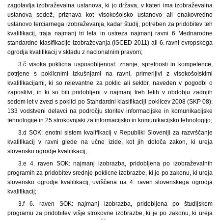
zagotavlja izobraževalna ustanova, ki jo država, v kateri ima izobraževalna
ustanova sedež, priznava kot visokošolsko ustanovo ali enakovredno
ustanovo terciarnega izobraževanja, kadar študij, potreben za pridobitev teh
kvalifikacij, traja najmanj tri leta in ustreza najmanj ravni 6 Mednarodne
standardne klasifikacije izobraževanja (ISCED 2011) ali 6. ravni evropskega
ogrodja kvalifikacij v skladu z nacionalnim pravom;
3.č visoka poklicna usposobljenost: znanje, spretnosti in kompetence,
potrjene s poklicnimi izkušnjami na ravni, primerljivi z visokošolskimi
kvalifikacijami, ki so relevantne za poklic ali sektor, naveden v pogodbi o
zaposlitvi, in ki so bili pridobljeni v najmanj treh letih v obdobju zadnjih
sedem let v zvezi s poklici po Standardni klasifikaciji poklicev 2008 (SKP 08):
133 vodstveni delavci na področju storitev informacijske in komunikacijske
tehnologije in 25 strokovnjaki za informacijsko in komunikacijsko tehnologijo;
3.d SOK: enotni sistem kvalifikacij v Republiki Sloveniji za razvrščanje
kvalifikacij v ravni glede na učne izide, kot jih določa zakon, ki ureja
slovensko ogrodje kvalifikacij;
3.e 4. raven SOK: najmanj izobrazba, pridobljena po izobraževalnih
programih za pridobitev srednje poklicne izobrazbe, ki je po zakonu, ki ureja
slovensko ogrodje kvalifikacij, uvrščena na 4. raven slovenskega ogrodja
kvalifikacij;
3.f 6. raven SOK: najmanj izobrazba, pridobljena po študijskem
programu za pridobitev višje strokovne izobrazbe, ki je po zakonu, ki ureja