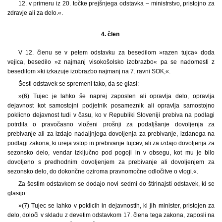
12. v primeru iz 20. točke prejšnjega odstavka – ministrstvo, pristojno za
zdravje ali za delo.«.
4. člen
V 12. členu se v petem odstavku za besedilom »razen tujca« doda
vejica, besedilo »z najmanj visokošolsko izobrazbo« pa se nadomesti z
besedilom »ki izkazuje izobrazbo najmanj na 7. ravni SOK,«.
Šesti odstavek se spremeni tako, da se glasi:
»(6) Tujec je lahko še naprej zaposlen ali opravlja delo, opravlja
dejavnost kot samostojni podjetnik posameznik ali opravlja samostojno
poklicno dejavnost tudi v času, ko v Republiki Sloveniji prebiva na podlagi
potrdila o pravočasno vloženi prošnji za podaljšanje dovoljenja za
prebivanje ali za izdajo nadaljnjega dovoljenja za prebivanje, izdanega na
podlagi zakona, ki ureja vstop in prebivanje tujcev, ali za izdajo dovoljenja za
sezonsko delo, vendar izključno pod pogoji in v obsegu, kot mu je bilo
dovoljeno s predhodnim dovoljenjem za prebivanje ali dovoljenjem za
sezonsko delo, do dokončne oziroma pravnomočne odločitve o vlogi.«.
Za šestim odstavkom se dodajo novi sedmi do štirinajsti odstavek, ki se
glasijo:
»(7) Tujec se lahko v poklicih in dejavnostih, ki jih minister, pristojen za
delo, določi v skladu z devetim odstavkom 17. člena tega zakona, zaposli na