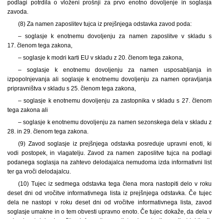
podlagi potrdila o vloženi prošnji za prvo enotno dovoljenje in soglasja
zavoda.
(8) Za namen zaposlitev tujca iz prejšnjega odstavka zavod poda:
– soglasje k enotnemu dovoljenju za namen zaposlitve v skladu s
17. členom tega zakona,
– soglasje k modri karti EU v skladu z 20. členom tega zakona,
– soglasje k enotnemu dovoljenju za namen usposabljanja in
izpopolnjevanja ali soglasje k enotnemu dovoljenju za namen opravljanja
pripravništva v skladu s 25. členom tega zakona,
– soglasje k enotnemu dovoljenju za zastopnika v skladu s 27. členom
tega zakona ali
– soglasje k enotnemu dovoljenju za namen sezonskega dela v skladu z
28. in 29. členom tega zakona.
(9) Zavod soglasje iz prejšnjega odstavka posreduje upravni enoti, ki
vodi postopek, in vlagatelju. Zavod za namen zaposlitve tujca na podlagi
podanega soglasja na zahtevo delodajalca nemudoma izda informativni list
ter ga vroči delodajalcu.
(10) Tujec iz sedmega odstavka tega člena mora nastopiti delo v roku
deset dni od vročitve informativnega lista iz prejšnjega odstavka. Če tujec
dela ne nastopi v roku deset dni od vročitve informativnega lista, zavod
soglasje umakne in o tem obvesti upravno enoto. Če tujec dokaže, da dela v