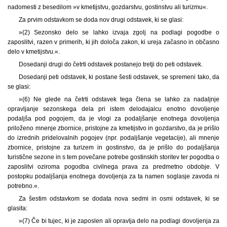
nadomesti z besedilom »v kmetijstvu, gozdarstvu, gostinstvu ali turizmu«.
Za prvim odstavkom se doda nov drugi odstavek, ki se glasi:
»(2) Sezonsko delo se lahko izvaja zgolj na podlagi pogodbe o
zaposlitvi, razen v primerih, ki jih določa zakon, ki ureja začasno in občasno
delo v kmetijstvu.«.
Dosedanji drugi do četrti odstavek postanejo tretji do peti odstavek.
Dosedanji peti odstavek, ki postane šesti odstavek, se spremeni tako, da
se glasi:
»(6) Ne glede na četrti odstavek tega člena se lahko za nadaljnje
opravljanje sezonskega dela pri istem delodajalcu enotno dovoljenje
podaljša pod pogojem, da je vlogi za podaljšanje enotnega dovoljenja
priloženo mnenje zbornice, pristojne za kmetijstvo in gozdarstvo, da je prišlo
do izrednih pridelovalnih pogojev (npr. podaljšanje vegetacije), ali mnenje
zbornice, pristojne za turizem in gostinstvo, da je prišlo do podaljšanja
turistične sezone in s tem povečane potrebe gostinskih storitev ter pogodba o
zaposlitvi oziroma pogodba civilnega prava za predmetno obdobje. V
postopku podaljšanja enotnega dovoljenja za ta namen soglasje zavoda ni
potrebno.«.
Za šestim odstavkom se dodata nova sedmi in osmi odstavek, ki se
glasita:
»(7) Če bi tujec, ki je zaposlen ali opravlja delo na podlagi dovoljenja za