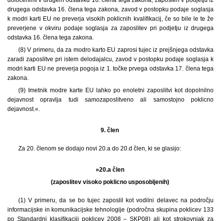
drugega odstavka 16. člena tega zakona, zavod v postopku podaje soglasja
k modri karti EU ne preverja visokih poklicnih kvalifikacij, če so bile le te že
preverjene v okviru podaje soglasja za zaposlitev pri podjetju iz drugega
odstavka 16. člena tega zakona.
(8) V primeru, da za modro karto EU zaprosi tujec iz prejšnjega odstavka
zaradi zaposlitve pri istem delodajalcu, zavod v postopku podaje soglasja k
modri karti EU ne preverja pogoja iz 1. točke prvega odstavka 17. člena tega
zakona.
(9) Imetnik modre karte EU lahko po enoletni zaposlitvi kot dopolnilno
dejavnost opravlja tudi samozaposlitveno ali samostojno poklicno
dejavnost.«.
9. člen
Za 20. členom se dodajo novi 20.a do 20.d člen, ki se glasijo:
»20.a člen
(zaposlitev visoko poklicno usposobljenih)
(1) V primeru, da se bo tujec zaposlil kot vodilni delavec na področju
informacijske in komunikacijske tehnologije (področna skupina poklicev 133
po Standardni klasifikaciji poklicev 2008 – SKP08) ali kot strokovnjak za