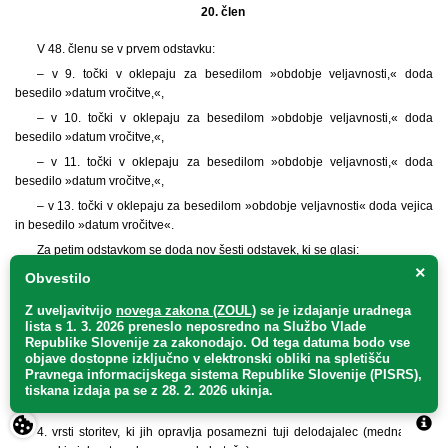
20. člen
V 48. členu se v prvem odstavku:
– v 9. točki v oklepaju za besedilom »obdobje veljavnosti,« doda
besedilo »datum vročitve,«,
– v 10. točki v oklepaju za besedilom »obdobje veljavnosti,« doda
besedilo »datum vročitve,«,
– v 11. točki v oklepaju za besedilom »obdobje veljavnosti,« doda
besedilo »datum vročitve,«,
– v 13. točki v oklepaju za besedilom »obdobje veljavnosti« doda vejica
in besedilo »datum vročitve«.
Za petim odstavkom se doda nov šesti odstavek, ki se glasi:
×
»(6) Evidenca zavoda o prijavah izvajanja prevozov s strani izvajalcev iz
Obvestilo
tretjih držav vsebuje podatke o:
Z uveljavitvijo
novega zakona (ZOUL)
se je
izdajanje uradnega
1. firmi ali imenu in sedežu tujega delodajalca;
lista s 1. 3. 2026 preneslo
neposredno
na Službo Vlade
Republike Slovenije za zakonodajo
. Od tega datuma bodo vse
2. osebnemu imenu, datumu rojstva in državljanstvu napotenega
objave dostopne izključno v elektronski obliki na spletišču
voznika;
Pravnega informacijskega sistema Republike Slovenije (PISRS),
3. odgovorni osebi delodajalca, ki ga tuji delodajalec pooblasti za stike z
tiskana izdaja pa se z 28. 2. 2026 ukinja.
nadzornimi organi;
4. vrsti storitev, ki jih opravlja posamezni tuji delodajalec (mednarodni