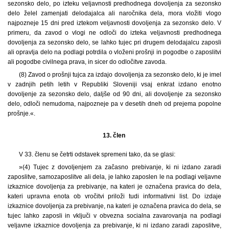
sezonsko delo, po izteku veljavnosti predhodnega dovoljenja za sezonsko
delo želel zamenjati delodajalca ali naročnika dela, mora vložiti vlogo
najpozneje 15 dni pred iztekom veljavnosti dovoljenja za sezonsko delo. V
primeru, da zavod o vlogi ne odloči do izteka veljavnosti predhodnega
dovoljenja za sezonsko delo, se lahko tujec pri drugem delodajalcu zaposli
ali opravlja delo na podlagi potrdila o vloženi prošnji in pogodbe o zaposlitvi
ali pogodbe civilnega prava, in sicer do odločitve zavoda.
(8) Zavod o prošnji tujca za izdajo dovoljenja za sezonsko delo, ki je imel
v zadnjih petih letih v Republiki Sloveniji vsaj enkrat izdano enotno
dovoljenje za sezonsko delo, daljše od 90 dni, ali dovoljenje za sezonsko
delo, odloči nemudoma, najpozneje pa v desetih dneh od prejema popolne
prošnje.«.
13. člen
V 33. členu se četrti odstavek spremeni tako, da se glasi:
»(4) Tujec z dovoljenjem za začasno prebivanje, ki ni izdano zaradi
zaposlitve, samozaposlitve ali dela, je lahko zaposlen le na podlagi veljavne
izkaznice dovoljenja za prebivanje, na kateri je označena pravica do dela,
kateri upravna enota ob vročitvi priloži tudi informativni list. Do izdaje
izkaznice dovoljenja za prebivanje, na kateri je označena pravica do dela, se
tujec lahko zaposli in vključi v obvezna socialna zavarovanja na podlagi
veljavne izkaznice dovoljenja za prebivanje, ki ni izdano zaradi zaposlitve,