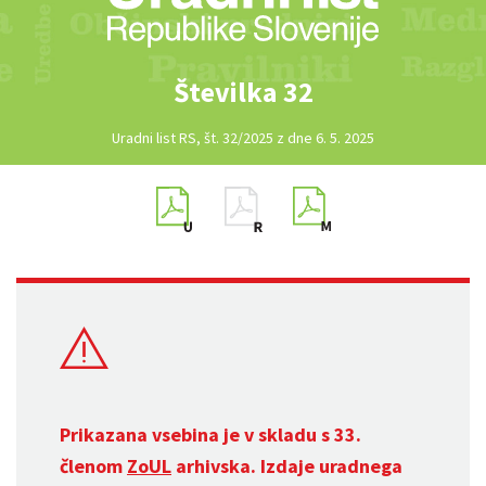
Številka 32
Uradni list RS, št. 32/2025 z dne 6. 5. 2025
Prikazana vsebina je v skladu s 33.
členom
ZoUL
arhivska. Izdaje uradnega