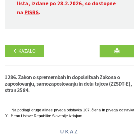
lista, izdane po 28.2.2026, so dostopne
na
PISRS
.
KAZALO
1286. Zakon o spremembah in dopolnitvah Zakona o
zaposlovanju, samozaposlovanju in delu tujcev (ZZSDT-E),
stran 3584.
Na podlagi druge alinee prvega odstavka 107. člena in prvega odstavka
91. člena Ustave Republike Slovenije izdajam
U K A Z