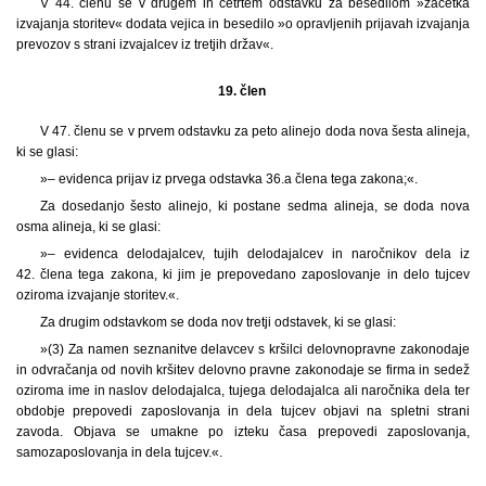
V 44. členu se v drugem in četrtem odstavku za besedilom »začetka
izvajanja storitev« dodata vejica in besedilo »o opravljenih prijavah izvajanja
prevozov s strani izvajalcev iz tretjih držav«.
19. člen
V 47. členu se v prvem odstavku za peto alinejo doda nova šesta alineja,
ki se glasi:
»– evidenca prijav iz prvega odstavka 36.a člena tega zakona;«.
Za dosedanjo šesto alinejo, ki postane sedma alineja, se doda nova
osma alineja, ki se glasi:
»– evidenca delodajalcev, tujih delodajalcev in naročnikov dela iz
42. člena tega zakona, ki jim je prepovedano zaposlovanje in delo tujcev
oziroma izvajanje storitev.«.
Za drugim odstavkom se doda nov tretji odstavek, ki se glasi:
»(3) Za namen seznanitve delavcev s kršilci delovnopravne zakonodaje
in odvračanja od novih kršitev delovno pravne zakonodaje se firma in sedež
oziroma ime in naslov delodajalca, tujega delodajalca ali naročnika dela ter
obdobje prepovedi zaposlovanja in dela tujcev objavi na spletni strani
zavoda. Objava se umakne po izteku časa prepovedi zaposlovanja,
samozaposlovanja in dela tujcev.«.