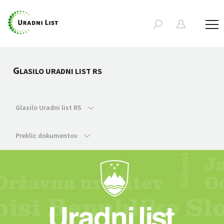
G
LASILO URADNI LIST RS
Glasilo Uradni list RS
Preklic dokumentov