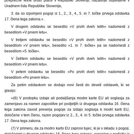
povprečne letne bruto plače v Republiki Sloveniji, nazadnje objavljene v
Uradnem listu Republike Slovenije,
3. da so izpolnjeni pogoji iz 1., 2., 3., 4., 5. in 7. točke prvega odstavka
17. člena tega zakona.«.
V drugem odstavku se besedilo »V prvih dveh letih« nadomesti z
besedilom »V prvem letu«.
V tretjem odstavku se besedilo »V prvih dveh letih« nadomesti z
besedilom »V prvem letu«, besedilo »1. in 7. točke« pa se nadomesti z
besedilom »5. točke«.
V četrtem odstavku se besedilo »V prvih dveh letih« nadomesti z
besedilom »V prvem letu«.
V petem odstavku se besedilo »Po prvih dveh letih« nadomesti z
besedilom »Po prvem letu«.
Za petim odstavkom se dodajo novi šesti do deveti odstavek, ki se
glasijo:
»(6) V postopku izdaje ali podaljšanja modre karte EU ali soglasja za
zamenjavo za namen zaposlitve pri podjetjih iz drugega odstavka 16. člena
tega zakona zavod preverja pogoje za izdajo soglasja k modri karti EU,
določene v tem členu, razen pogojev iz 2., 3., 4. in 5. točke prvega odstavka
17. člena tega zakona.
(7) V primeru, da za modro karto EU zaprosi tujec, ki je v skladu s pogoji,
določenimi v drugem odstavku 16. člena tega zakona, zaposlen v podjetju iz