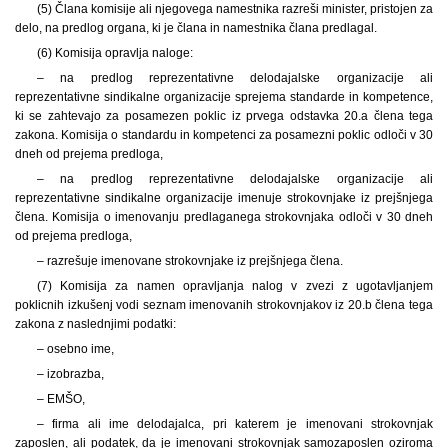
(5) Člana komisije ali njegovega namestnika razreši minister, pristojen za
delo, na predlog organa, ki je člana in namestnika člana predlagal.
(6) Komisija opravlja naloge:
– na predlog reprezentativne delodajalske organizacije ali
reprezentativne sindikalne organizacije sprejema standarde in kompetence,
ki se zahtevajo za posamezen poklic iz prvega odstavka 20.a člena tega
zakona. Komisija o standardu in kompetenci za posamezni poklic odloči v 30
dneh od prejema predloga,
– na predlog reprezentativne delodajalske organizacije ali
reprezentativne sindikalne organizacije imenuje strokovnjake iz prejšnjega
člena. Komisija o imenovanju predlaganega strokovnjaka odloči v 30 dneh
od prejema predloga,
– razrešuje imenovane strokovnjake iz prejšnjega člena.
(7) Komisija za namen opravljanja nalog v zvezi z ugotavljanjem
poklicnih izkušenj vodi seznam imenovanih strokovnjakov iz 20.b člena tega
zakona z naslednjimi podatki:
– osebno ime,
– izobrazba,
– EMŠO,
– firma ali ime delodajalca, pri katerem je imenovani strokovnjak
zaposlen, ali podatek, da je imenovani strokovnjak samozaposlen oziroma