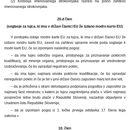
(2) Komisija imenovanega strokovnjaka razreši na pisno zahtevo
imenovanega strokovnjaka.
20.d člen
(soglasje za tujca, ki ima v državi članici EU že izdano modro karto EU)
V postopku izdaje modre karte EU za tujca, ki ima v državi članici EU že
izdano modro karto EU, zavod na zahtevo upravne enote poda soglasje k
modri karti EU, če so izpolnjeni naslednji pogoji:
– da ima tujec odločbo organa, pristojnega za priznavanje poklicnih
kvalifikacij, ali mnenje organa, pristojnega za priznavanje ali vrednotenje
izobraževanja, če bo opravljal regulirani poklic,
– da ima tujec najmanj visoke poklicne kvalifikacije, če bo opravljal
nereguliran poklic in če je bil v prvi državi članici zaposlen manj kot dve leti,
– da je priložena s strani delodajalca podpisana pogodba o zaposlitvi za
najmanj šest mesecev, s katero je tujcu zagotovljena plača v višini najmanj
povprečne letne bruto plače v Republiki Sloveniji, nazadnje objavljene v
Uradnem listu Republike Slovenije,
– da je izpolnjen pogoj iz 1. točke prvega odstavka 17. člena tega
zakona.«.
10. člen