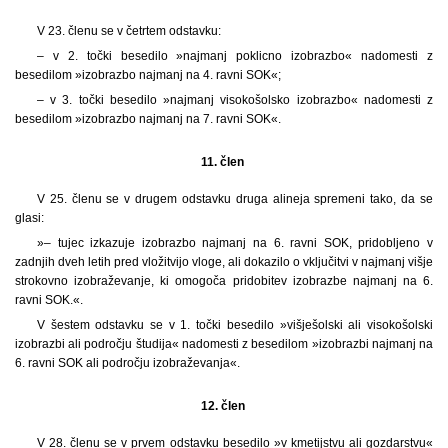
V 23. členu se v četrtem odstavku:
– v 2. točki besedilo »najmanj poklicno izobrazbo« nadomesti z
besedilom »izobrazbo najmanj na 4. ravni SOK«;
– v 3. točki besedilo »najmanj visokošolsko izobrazbo« nadomesti z
besedilom »izobrazbo najmanj na 7. ravni SOK«.
11. člen
V 25. členu se v drugem odstavku druga alineja spremeni tako, da se
glasi:
»– tujec izkazuje izobrazbo najmanj na 6. ravni SOK, pridobljeno v
zadnjih dveh letih pred vložitvijo vloge, ali dokazilo o vključitvi v najmanj višje
strokovno izobraževanje, ki omogoča pridobitev izobrazbe najmanj na 6.
ravni SOK.«.
V šestem odstavku se v 1. točki besedilo »višješolski ali visokošolski
izobrazbi ali področju študija« nadomesti z besedilom »izobrazbi najmanj na
6. ravni SOK ali področju izobraževanja«.
12. člen
V 28. členu se v prvem odstavku besedilo »v kmetijstvu ali gozdarstvu«