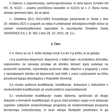
V Zakonu o zaposlovanju, samozaposlovanju in delu tujcev (Uradni list
RS, št. 91/21 – uradno prečiščeno besedilo in 42/23) se v 3. členu osma
alineja spremeni tako, da se glasi:
»– Direktiva (EU) 2021/1883 Evropskega parlamenta in Sveta z dne
20. oktobra 2021 o pogojih za vstop in prebivanje državljanov tretjih držav za
namen visokokvalificirane zaposlitve in razveljavitvi Direktive Sveta
2009/50/ES (UL L št. 382 z dne 28. 10. 2021, str. 1);«.
2. člen
V 4. členu se za 3. točko dodajo nove 3.a do 3.g točka, ki se glasijo:
»3.a poslovna dejavnost: dejavnost, v kateri tujec ne pridobiva dohodka,
neposredno ne opravlja prodaje ali storitev, temveč zgolj sodeluje na
poslovnih sestankih, vzpostavlja poslovne stike, vključno s pogajanji v zvezi
z opravljanjem storitev ali dejavnosti, tudi tistih v zvezi s pripravami na tržno
prisotnost tujega delodajalca v Republiki Sloveniji;
3.b visoke poklicne kvalifikacije: kvalifikacije, dokazane z dokazilom o
visokošolskih kvalifikacijah ali visoki poklicni usposobljenosti;
3.c visokošolske kvalifikacije: vsaka diploma, spričevalo ali drugo
dokazilo o formalnih kvalifikacijah, ki ga je izdal pristojni organ in ki dokazuje
uspešen zaključek visokošolskega programa ali enakovrednega programa
terciarnega izobraževanja, in sicer sklopa študijskih predmetov, ki ga