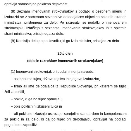
opravlja samostojno poklicno dejavnost.
(8) Seznam imenovanih strokovnjakov s podatki o osebnem imenu in
izobrazbi se z namenom seznanitve delodajalcev objavi na spletnih straneh
ministrstva, pristojnega za delo. Po razrešitvi se podatki o imenovanem
strokovnjaku izbrišejo s seznama imenovanih strokovnjakov in s spletnih
strani ministrstva, pristojnega za delo.
(9) Komisija dela po poslovniku, ki ga izda minister, pristojen za delo.
20.č člen
(delo in razrešitev imenovanih strokovnjakov)
(1) Imenovani strokovnjak pri podaji mnenja navede:
– osebno ime tujca, državo rojstva in njegovo izobrazbo;
– firmo ali ime delodajalca iz Republike Slovenije, pri katerem se tujec
želi zaposliti;
– poklic, ki ga bo tujec opravljal;
– opis poklicnih izkušenj tujca in
– ali poklicne izkušnje ustrezajo sprejetim standardom in kompetencam
za poklic in za delo, ki ga bo tujec pri delodajalcu opravljal na podlagi
pogodbe o zaposlitvi.