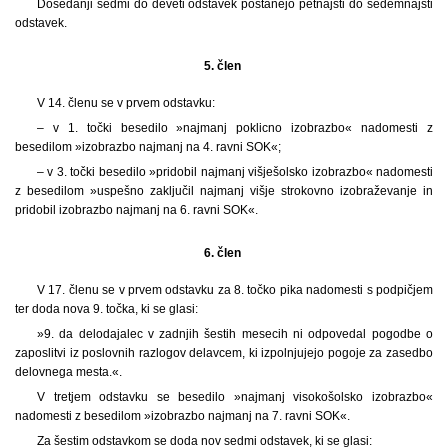
Dosedanji sedmi do deveti odstavek postanejo petnajsti do sedemnajsti
odstavek.
5. člen
V 14. členu se v prvem odstavku:
– v 1. točki besedilo »najmanj poklicno izobrazbo« nadomesti z
besedilom »izobrazbo najmanj na 4. ravni SOK«;
– v 3. točki besedilo »pridobil najmanj višješolsko izobrazbo« nadomesti
z besedilom »uspešno zaključil najmanj višje strokovno izobraževanje in
pridobil izobrazbo najmanj na 6. ravni SOK«.
6. člen
V 17. členu se v prvem odstavku za 8. točko pika nadomesti s podpičjem
ter doda nova 9. točka, ki se glasi:
»9. da delodajalec v zadnjih šestih mesecih ni odpovedal pogodbe o
zaposlitvi iz poslovnih razlogov delavcem, ki izpolnjujejo pogoje za zasedbo
delovnega mesta.«.
V tretjem odstavku se besedilo »najmanj visokošolsko izobrazbo«
nadomesti z besedilom »izobrazbo najmanj na 7. ravni SOK«.
Za šestim odstavkom se doda nov sedmi odstavek, ki se glasi: