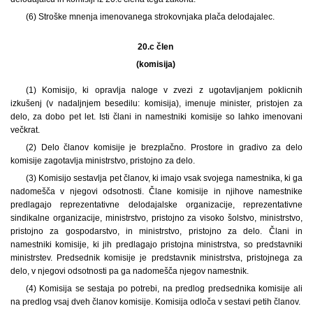
(6) Stroške mnenja imenovanega strokovnjaka plača delodajalec.
20.c člen
(komisija)
(1) Komisijo, ki opravlja naloge v zvezi z ugotavljanjem poklicnih
izkušenj (v nadaljnjem besedilu: komisija), imenuje minister, pristojen za
delo, za dobo pet let. Isti člani in namestniki komisije so lahko imenovani
večkrat.
(2) Delo članov komisije je brezplačno. Prostore in gradivo za delo
komisije zagotavlja ministrstvo, pristojno za delo.
(3) Komisijo sestavlja pet članov, ki imajo vsak svojega namestnika, ki ga
nadomešča v njegovi odsotnosti. Člane komisije in njihove namestnike
predlagajo reprezentativne delodajalske organizacije, reprezentativne
sindikalne organizacije, ministrstvo, pristojno za visoko šolstvo, ministrstvo,
pristojno za gospodarstvo, in ministrstvo, pristojno za delo. Člani in
namestniki komisije, ki jih predlagajo pristojna ministrstva, so predstavniki
ministrstev. Predsednik komisije je predstavnik ministrstva, pristojnega za
delo, v njegovi odsotnosti pa ga nadomešča njegov namestnik.
(4) Komisija se sestaja po potrebi, na predlog predsednika komisije ali
na predlog vsaj dveh članov komisije. Komisija odloča v sestavi petih članov.