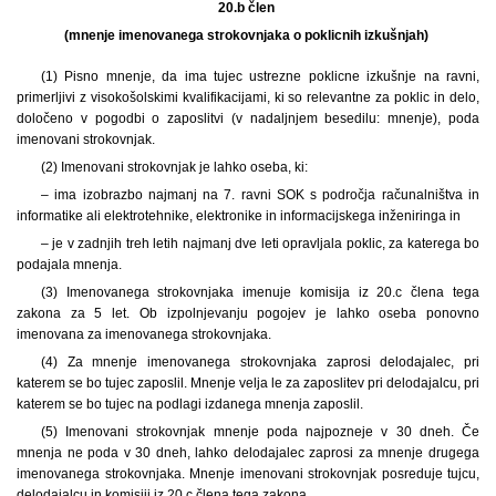
20.b člen
(mnenje imenovanega strokovnjaka o poklicnih izkušnjah)
(1) Pisno mnenje, da ima tujec ustrezne poklicne izkušnje na ravni,
primerljivi z visokošolskimi kvalifikacijami, ki so relevantne za poklic in delo,
določeno v pogodbi o zaposlitvi (v nadaljnjem besedilu: mnenje), poda
imenovani strokovnjak.
(2) Imenovani strokovnjak je lahko oseba, ki:
– ima izobrazbo najmanj na 7. ravni SOK s področja računalništva in
informatike ali elektrotehnike, elektronike in informacijskega inženiringa in
– je v zadnjih treh letih najmanj dve leti opravljala poklic, za katerega bo
podajala mnenja.
(3) Imenovanega strokovnjaka imenuje komisija iz 20.c člena tega
zakona za 5 let. Ob izpolnjevanju pogojev je lahko oseba ponovno
imenovana za imenovanega strokovnjaka.
(4) Za mnenje imenovanega strokovnjaka zaprosi delodajalec, pri
katerem se bo tujec zaposlil. Mnenje velja le za zaposlitev pri delodajalcu, pri
katerem se bo tujec na podlagi izdanega mnenja zaposlil.
(5) Imenovani strokovnjak mnenje poda najpozneje v 30 dneh. Če
mnenja ne poda v 30 dneh, lahko delodajalec zaprosi za mnenje drugega
imenovanega strokovnjaka. Mnenje imenovani strokovnjak posreduje tujcu,
delodajalcu in komisiji iz 20.c člena tega zakona.