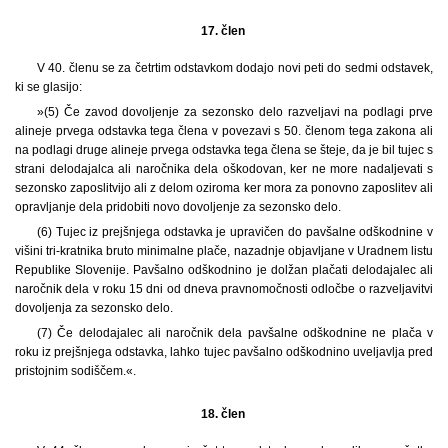
17. člen
V 40. členu se za četrtim odstavkom dodajo novi peti do sedmi odstavek,
ki se glasijo:
»(5) Če zavod dovoljenje za sezonsko delo razveljavi na podlagi prve
alineje prvega odstavka tega člena v povezavi s 50. členom tega zakona ali
na podlagi druge alineje prvega odstavka tega člena se šteje, da je bil tujec s
strani delodajalca ali naročnika dela oškodovan, ker ne more nadaljevati s
sezonsko zaposlitvijo ali z delom oziroma ker mora za ponovno zaposlitev ali
opravljanje dela pridobiti novo dovoljenje za sezonsko delo.
(6) Tujec iz prejšnjega odstavka je upravičen do pavšalne odškodnine v
višini tri-kratnika bruto minimalne plače, nazadnje objavljane v Uradnem listu
Republike Slovenije. Pavšalno odškodnino je dolžan plačati delodajalec ali
naročnik dela v roku 15 dni od dneva pravnomočnosti odločbe o razveljavitvi
dovoljenja za sezonsko delo.
(7) Če delodajalec ali naročnik dela pavšalne odškodnine ne plača v
roku iz prejšnjega odstavka, lahko tujec pavšalno odškodnino uveljavlja pred
pristojnim sodiščem.«.
18. člen