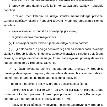
5. predvidenemu datumu začetka in konca izvajanja storitev – obdobje
napotitve,
6. državah, med katerimi se izvaja storitev mednarodnega prevoza,
oziroma določitev lokacij v Republiki Sloveniji v primeru opravljanja storitev
kabotaže,
7. številki licence Skupnosti za opravljanje prevozov,
8. registrski oznaki motornega vozila.
(2) O opravljeni prijavi zavod tujemu delodajalcu izda potrdilo.
(3) Tuji delodajalec iz prvega odstavka tega člena mora v času izvajanja
storitev v Republiki Sloveniji delavcu zagotoviti pravice v skladu z določbami
zakona, ki ureja delovna razmerja, ki se nanašajo na položaj delavcev,
napotenih na delo v Republiko Slovenijo.
(4) V času izvajanja storitve mednarodnega prevoza v Republiki
Sloveniji delodajalec zagotovi, da napoteni delavec hrani in na zahtevo
nadzornega organa da na razpolago naslednja dokazila:
– potrdilo o opravljeni prijavi iz drugega odstavka tega člena;
– elektronski tovorni list (e-CMR) ali tovorni list (CMR) oziroma druga
ustrezna dokazila o prevozih, ki vsebujejo podatke iz 6. člena Konvencije o
pogodbi za mednarodni cestni prevoz blaga (CRM),
– dokazilo o vključenosti v obvezna socialna zavarovanja v Republiki