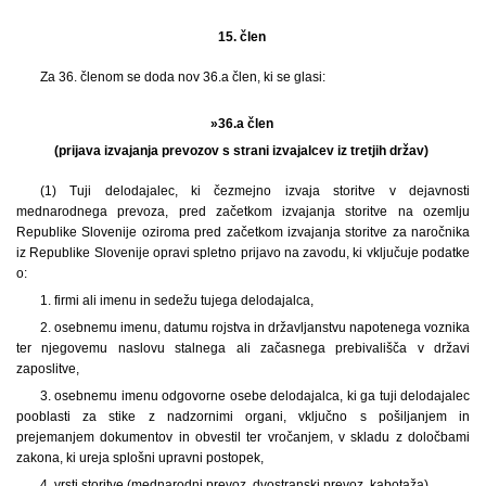
15. člen
Za 36. členom se doda nov 36.a člen, ki se glasi:
»36.a člen
(prijava izvajanja prevozov s strani izvajalcev iz tretjih držav)
(1) Tuji delodajalec, ki čezmejno izvaja storitve v dejavnosti
mednarodnega prevoza, pred začetkom izvajanja storitve na ozemlju
Republike Slovenije oziroma pred začetkom izvajanja storitve za naročnika
iz Republike Slovenije opravi spletno prijavo na zavodu, ki vključuje podatke
o:
1. firmi ali imenu in sedežu tujega delodajalca,
2. osebnemu imenu, datumu rojstva in državljanstvu napotenega voznika
ter njegovemu naslovu stalnega ali začasnega prebivališča v državi
zaposlitve,
3. osebnemu imenu odgovorne osebe delodajalca, ki ga tuji delodajalec
pooblasti za stike z nadzornimi organi, vključno s pošiljanjem in
prejemanjem dokumentov in obvestil ter vročanjem, v skladu z določbami
zakona, ki ureja splošni upravni postopek,
4. vrsti storitve (mednarodni prevoz, dvostranski prevoz, kabotaža),