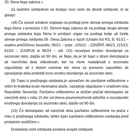
20. člena tega zakona.«.
Za sedmim odstavkom se dodajo novi osmi do deseti odstavek, ki se
glasijo:
»(8) Če zavod umakne soglasje na podlagi prve alineje prvega odstavka
tega člena v povezavi s 50. členom tega zakona ali na podlagi druge alineje
prvega odstavka tega člena in pristojni organ na podlagi tretje ali četrte
alineje prvega odstavka 56. člena Zakona o tujcih (Uradni list RS, št. 91/21 –
uradno prečiščeno besedilo, 95/21 – popr., 105/22 – ZZNŠPP, 48/23, 115/23,
62/24 – ZUOPUE in 96/24 – odl. US) razveljavi enotno dovoljenje za
sezonsko delo, daljše od 90 dni, se šteje, da je bil tujec s strani delodajalca
ali naročnika dela oškodovan, ker ne more nadaljevati s sezonsko
zaposlitvijo ali z delom oziroma ker mora za ponovno zaposlitev ali
opravljanje dela pridobiti novo enotno dovoljenje za sezonsko delo.
(9) Tujec iz prejšnjega odstavka je upravičen do pavšalne odškodnine v
višini tri-kratnika bruto minimalne plače, nazadnje objavljane v Uradnem listu
Republike Slovenije. Pavšalno odškodnino je dolžan plačati delodajalec ali
naročnik dela v roku 15 dni od dneva pravnomočnosti odločbe o razveljavitvi
enotnega dovoljenja za sezonsko delo, daljše od 90 dni.
(10) Če delodajalec ali naročnik dela pavšalne odškodnine ne plača v
roku iz prejšnjega odstavka, lahko tujec pavšalno odškodnino uveljavlja pred
pristojnim sodiščem.«.
Dosedanji osmi odstavek postane enajsti odstavek.