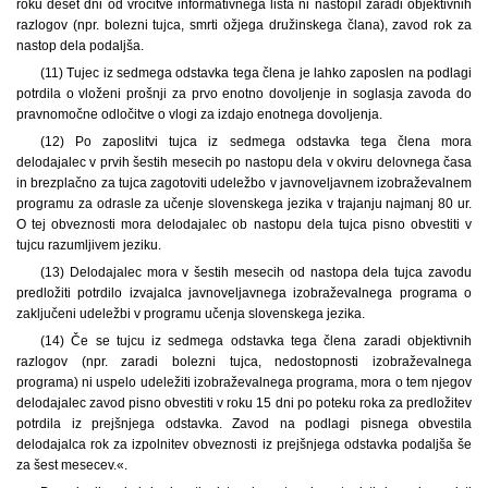
roku deset dni od vročitve informativnega lista ni nastopil zaradi objektivnih
razlogov (npr. bolezni tujca, smrti ožjega družinskega člana), zavod rok za
nastop dela podaljša.
(11) Tujec iz sedmega odstavka tega člena je lahko zaposlen na podlagi
potrdila o vloženi prošnji za prvo enotno dovoljenje in soglasja zavoda do
pravnomočne odločitve o vlogi za izdajo enotnega dovoljenja.
(12) Po zaposlitvi tujca iz sedmega odstavka tega člena mora
delodajalec v prvih šestih mesecih po nastopu dela v okviru delovnega časa
in brezplačno za tujca zagotoviti udeležbo v javnoveljavnem izobraževalnem
programu za odrasle za učenje slovenskega jezika v trajanju najmanj 80 ur.
O tej obveznosti mora delodajalec ob nastopu dela tujca pisno obvestiti v
tujcu razumljivem jeziku.
(13) Delodajalec mora v šestih mesecih od nastopa dela tujca zavodu
predložiti potrdilo izvajalca javnoveljavnega izobraževalnega programa o
zaključeni udeležbi v programu učenja slovenskega jezika.
(14) Če se tujcu iz sedmega odstavka tega člena zaradi objektivnih
razlogov (npr. zaradi bolezni tujca, nedostopnosti izobraževalnega
programa) ni uspelo udeležiti izobraževalnega programa, mora o tem njegov
delodajalec zavod pisno obvestiti v roku 15 dni po poteku roka za predložitev
potrdila iz prejšnjega odstavka. Zavod na podlagi pisnega obvestila
delodajalca rok za izpolnitev obveznosti iz prejšnjega odstavka podaljša še
za šest mesecev.«.