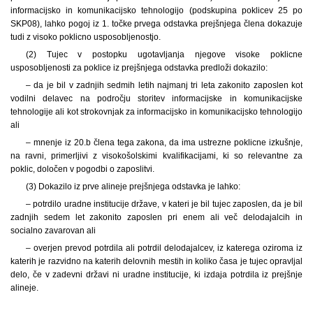
informacijsko in komunikacijsko tehnologijo (podskupina poklicev 25 po
SKP08), lahko pogoj iz 1. točke prvega odstavka prejšnjega člena dokazuje
tudi z visoko poklicno usposobljenostjo.
(2) Tujec v postopku ugotavljanja njegove visoke poklicne
usposobljenosti za poklice iz prejšnjega odstavka predloži dokazilo:
– da je bil v zadnjih sedmih letih najmanj tri leta zakonito zaposlen kot
vodilni delavec na področju storitev informacijske in komunikacijske
tehnologije ali kot strokovnjak za informacijsko in komunikacijsko tehnologijo
ali
– mnenje iz 20.b člena tega zakona, da ima ustrezne poklicne izkušnje,
na ravni, primerljivi z visokošolskimi kvalifikacijami, ki so relevantne za
poklic, določen v pogodbi o zaposlitvi.
(3) Dokazilo iz prve alineje prejšnjega odstavka je lahko:
– potrdilo uradne institucije države, v kateri je bil tujec zaposlen, da je bil
zadnjih sedem let zakonito zaposlen pri enem ali več delodajalcih in
socialno zavarovan ali
– overjen prevod potrdila ali potrdil delodajalcev, iz katerega oziroma iz
katerih je razvidno na katerih delovnih mestih in koliko časa je tujec opravljal
delo, če v zadevni državi ni uradne institucije, ki izdaja potrdila iz prejšnje
alineje.