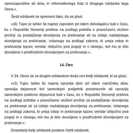
samozaposlitve ali dela, in informativnega lista iz drugega odstavka tega
člena.«.
Šesti odstavek se spremeni tako, da se glasi:
»(6) Tujec je lahko še naprej zaposlen pri istem delodajalcu tudi v času,
ko v Republiki Sloveniji prebiva na podlagi potrdila o pravočasno vloženi
prošnji za podaljšanje dovoljenja za prebivanje ali za izdajo nadaljnjega
dovoljenja za prebivanje, izdanega na podlagi zakona, ki ureja vstop in
prebivanje tujcev, vendar izključno pod pogoji in v obsegu, kot mu je bilo
dovoljeno s predhodnim dovoljenjem za prebivanje.«.
14. člen
V 34. členu se za drugim odstavkom doda nov tretji odstavek, ki se glasi:
»(3) Tujec lahko še naprej opravlja delo pri istem naročniku dela,
opravlja dejavnost kot samostojni podjetnik posameznik ali opravlja
samostojno poklicno dejavnost tudi v času, ko v Republiki Sloveniji prebiva
na podlagi potrdila o pravočasno vloženi prošnji za podaljšanje dovoljenja
za prebivanje ali za izdajo nadaljnjega dovoljenja za prebivanje, izdanega
na podlagi zakona, ki ureja vstop in prebivanje tujcev, vendar izključno pod
pogoji in v obsegu, kot mu je bilo dovoljeno s predhodnim dovoljenjem za
prebivanje.«.
Dosedanji tretji odstavek postane četrti odstavek.