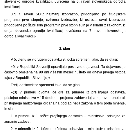
slovensko ogrodje kvalifikacij, uvrščena na 6. raven slovenskega ogrodja
kvalifikacij;
3.g 7. raven SOK: najmanj izobrazbo, pridobljeno po študijskem
programu prve stopnje, oziroma izobrazbo, ki ustreza ravni izobrazbe,
pridobljene po študijskih programih prve stopnje, in je v skladu z zakonom, ki
ureja slovensko ogrodje kvalifikacij, uvrščena na 7. raven slovenskega
ogrodja kvalifikacij;«.
3. člen
V 5. členu se v drugem odstavku 9. točka spremeni tako, da se glasi:
»9. v Republiki Sloveniji opravljajo poslovno dejavnost. Ta dejavnost je
časovno omejena na 90 dni v šestih mesecih, šteto od dneva prvega vstopa
tujca v Republiko Slovenijo;«.
Tretji odstavek se spremeni tako, da se glasi:
»(3) V primeru dvoma, če gre za primere iz prejšnjega odstavka,
pristojno ministrstvo v 15 dneh od prejema zahteve tujca, upravne enote ali
pristojnega nadzornega organa na podlagi tega zakona o tem poda mnenje,
in sicer:
1. v primeru iz 1. točke prejšnjega odstavka – ministrstvo, pristojno za
zunanje zadeve;
2. v primerih iz 2. točke prejšnjega odstavka – ministrstvo, pristojno za