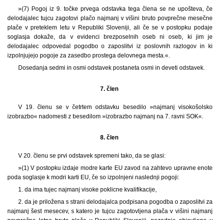
»(7) Pogoj iz 9. točke prvega odstavka tega člena se ne upošteva, če
delodajalec tujcu zagotovi plačo najmanj v višini bruto povprečne mesečne
plače v preteklem letu v Republiki Sloveniji, ali če se v postopku podaje
soglasja dokaže, da v evidenci brezposelnih oseb ni oseb, ki jim je
delodajalec odpovedal pogodbo o zaposlitvi iz poslovnih razlogov in ki
izpolnjujejo pogoje za zasedbo prostega delovnega mesta.«.
Dosedanja sedmi in osmi odstavek postaneta osmi in deveti odstavek.
7. člen
V 19. členu se v četrtem odstavku besedilo »najmanj visokošolsko
izobrazbo« nadomesti z besedilom »izobrazbo najmanj na 7. ravni SOK«.
8. člen
V 20. členu se prvi odstavek spremeni tako, da se glasi:
»(1) V postopku izdaje modre karte EU zavod na zahtevo upravne enote
poda soglasje k modri karti EU, če so izpolnjeni naslednji pogoji:
1. da ima tujec najmanj visoke poklicne kvalifikacije,
2. da je priložena s strani delodajalca podpisana pogodba o zaposlitvi za
najmanj šest mesecev, s katero je tujcu zagotovljena plača v višini najmanj