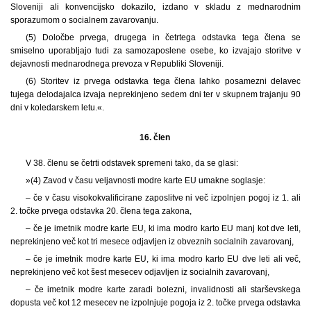
Sloveniji ali konvencijsko dokazilo, izdano v skladu z mednarodnim
sporazumom o socialnem zavarovanju.
(5) Določbe prvega, drugega in četrtega odstavka tega člena se
smiselno uporabljajo tudi za samozaposlene osebe, ko izvajajo storitve v
dejavnosti mednarodnega prevoza v Republiki Sloveniji.
(6) Storitev iz prvega odstavka tega člena lahko posamezni delavec
tujega delodajalca izvaja neprekinjeno sedem dni ter v skupnem trajanju 90
dni v koledarskem letu.«.
16. člen
V 38. členu se četrti odstavek spremeni tako, da se glasi:
»(4) Zavod v času veljavnosti modre karte EU umakne soglasje:
– če v času visokokvalificirane zaposlitve ni več izpolnjen pogoj iz 1. ali
2. točke prvega odstavka 20. člena tega zakona,
– če je imetnik modre karte EU, ki ima modro karto EU manj kot dve leti,
neprekinjeno več kot tri mesece odjavljen iz obveznih socialnih zavarovanj,
– če je imetnik modre karte EU, ki ima modro karto EU dve leti ali več,
neprekinjeno več kot šest mesecev odjavljen iz socialnih zavarovanj,
– če imetnik modre karte zaradi bolezni, invalidnosti ali starševskega
dopusta več kot 12 mesecev ne izpolnjuje pogoja iz 2. točke prvega odstavka