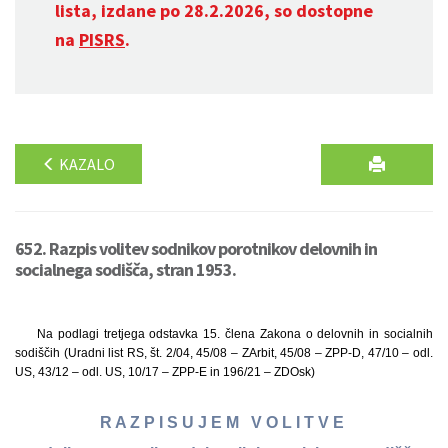
lista, izdane po 28.2.2026, so dostopne
na
PISRS
.
KAZALO
652. Razpis volitev sodnikov porotnikov delovnih in
socialnega sodišča, stran 1953.
Na podlagi tretjega odstavka 15. člena Zakona o delovnih in socialnih
sodiščih (Uradni list RS, št. 2/04, 45/08 – ZArbit, 45/08 – ZPP-D, 47/10 – odl.
US, 43/12 – odl. US, 10/17 – ZPP-E in 196/21 – ZDOsk)
R A Z P I S U J E M V O L I T V E