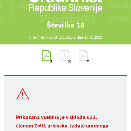
Številka 19
Uradni list RS, št. 19/2025 z dne 25. 3. 2025
Prikazana vsebina je v skladu s 33.
členom
ZoUL
arhivska. Izdaje uradnega