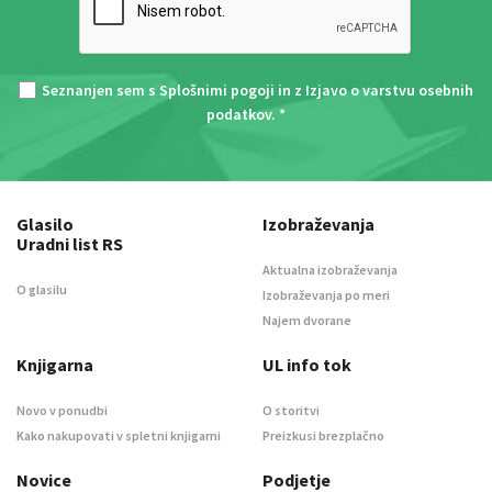
Seznanjen sem s
Splošnimi pogoji
in z
Izjavo o varstvu osebnih
podatkov
. *
Glasilo
Izobraževanja
Uradni list RS
Aktualna izobraževanja
O glasilu
Izobraževanja po meri
Najem dvorane
Knjigarna
UL info tok
Novo v ponudbi
O storitvi
Kako nakupovati v spletni knjigarni
Preizkusi brezplačno
Novice
Podjetje