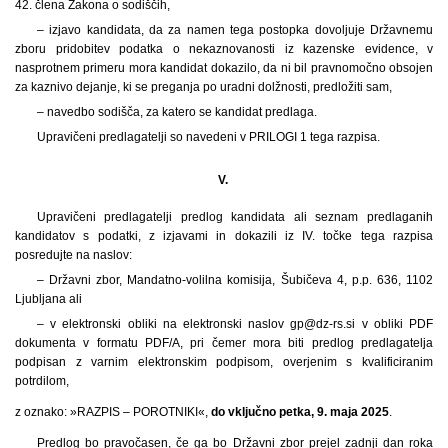
42. člena Zakona o sodiščih,
– izjavo kandidata, da za namen tega postopka dovoljuje Državnemu
zboru pridobitev podatka o nekaznovanosti iz kazenske evidence, v
nasprotnem primeru mora kandidat dokazilo, da ni bil pravnomočno obsojen
za kaznivo dejanje, ki se preganja po uradni dolžnosti, predložiti sam,
– navedbo sodišča, za katero se kandidat predlaga.
Upravičeni predlagatelji so navedeni v PRILOGI 1 tega razpisa.
V.
Upravičeni predlagatelji predlog kandidata ali seznam predlaganih
kandidatov s podatki, z izjavami in dokazili iz IV. točke tega razpisa
posredujte na naslov:
– Državni zbor, Mandatno-volilna komisija, Šubičeva 4, p.p. 636, 1102
Ljubljana ali
– v elektronski obliki na elektronski naslov gp@dz-rs.si v obliki PDF
dokumenta v formatu PDF/A, pri čemer mora biti predlog predlagatelja
podpisan z varnim elektronskim podpisom, overjenim s kvalificiranim
potrdilom,
z oznako: »RAZPIS – POROTNIKI«,
do vključno petka, 9. maja 2025
.
Predlog bo pravočasen, če ga bo Državni zbor prejel zadnji dan roka