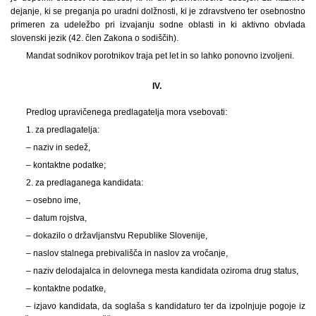
dejanje, ki se preganja po uradni dolžnosti, ki je zdravstveno ter osebnostno
primeren za udeležbo pri izvajanju sodne oblasti in ki aktivno obvlada
slovenski jezik (42. člen Zakona o sodiščih).
Mandat sodnikov porotnikov traja pet let in so lahko ponovno izvoljeni.
IV.
Predlog upravičenega predlagatelja mora vsebovati:
1. za predlagatelja:
– naziv in sedež,
– kontaktne podatke;
2. za predlaganega kandidata:
– osebno ime,
– datum rojstva,
– dokazilo o državljanstvu Republike Slovenije,
– naslov stalnega prebivališča in naslov za vročanje,
– naziv delodajalca in delovnega mesta kandidata oziroma drug status,
– kontaktne podatke,
– izjavo kandidata, da soglaša s kandidaturo ter da izpolnjuje pogoje iz