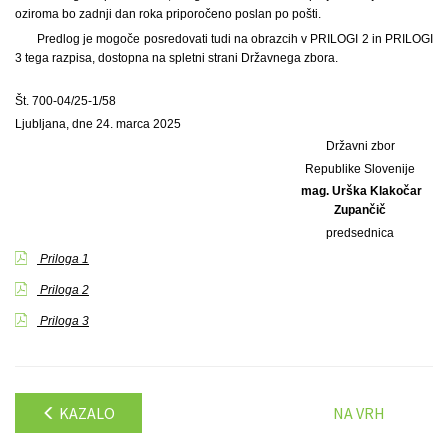
oziroma bo zadnji dan roka priporočeno poslan po pošti.
Predlog je mogoče posredovati tudi na obrazcih v PRILOGI 2 in PRILOGI
3 tega razpisa, dostopna na spletni strani Državnega zbora.
Št. 700-04/25-1/58
Ljubljana, dne 24. marca 2025
Državni zbor
Republike Slovenije
mag. Urška Klakočar
Zupančič
predsednica
Priloga 1
Priloga 2
Priloga 3
KAZALO
NA VRH