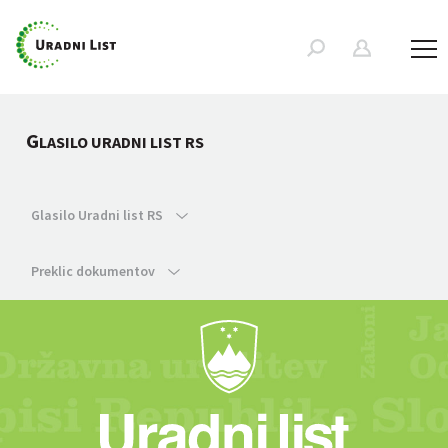
G
LASILO URADNI LIST RS
Glasilo Uradni list RS
Preklic dokumentov