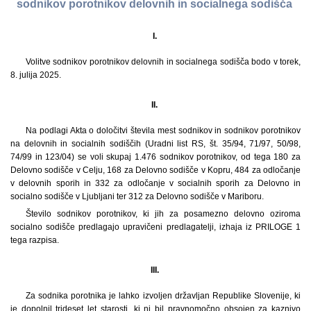
sodnikov porotnikov delovnih in socialnega sodišča
I.
Volitve sodnikov porotnikov delovnih in socialnega sodišča bodo v torek,
8. julija 2025.
II.
Na podlagi Akta o določitvi števila mest sodnikov in sodnikov porotnikov
na delovnih in socialnih sodiščih (Uradni list RS, št. 35/94, 71/97, 50/98,
74/99 in 123/04) se voli skupaj 1.476 sodnikov porotnikov, od tega 180 za
Delovno sodišče v Celju, 168 za Delovno sodišče v Kopru, 484 za odločanje
v delovnih sporih in 332 za odločanje v socialnih sporih za Delovno in
socialno sodišče v Ljubljani ter 312 za Delovno sodišče v Mariboru.
Število sodnikov porotnikov, ki jih za posamezno delovno oziroma
socialno sodišče predlagajo upravičeni predlagatelji, izhaja iz PRILOGE 1
tega razpisa.
III.
Za sodnika porotnika je lahko izvoljen državljan Republike Slovenije, ki
je dopolnil trideset let starosti, ki ni bil pravnomočno obsojen za kaznivo