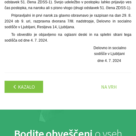
odstavek 51. člena ZDSS-1). Svojo udeležbo v postopku lahko prijavijo ves
čas postopka, na naroku ali s pisno vlogo (drugi odstavek 51. člena ZDSS-1).
Pripravljalni in prvi narok za glavno obravnavo je razpisan na dan 29. 8.
2024 ob 9. uri, razpravna dvorana 7/III. nadstropje, Delovno in socialno
sodišče v Ljubljani, Resljeva 14, Ljubljana.
To obvestilo je objavljeno na oglasni deski in na spletni strani tega
sodišča od dne 4. 7. 2024.
Delovno in socialno
sodišče v Ljubljani
dne 4. 7. 2024
KAZALO
NA VRH
Bodite obveščeni
o vseh