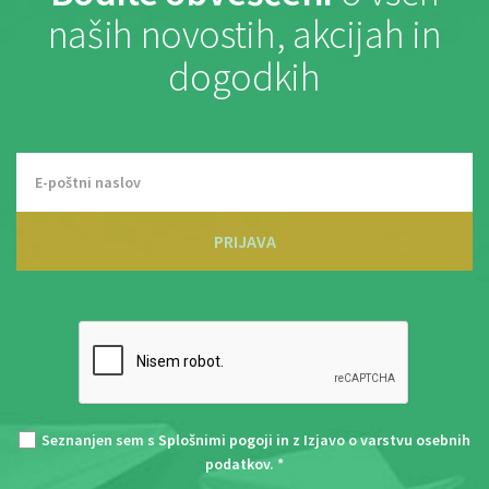
naših novostih, akcijah in
dogodkih
PRIJAVA
Seznanjen sem s
Splošnimi pogoji
in z
Izjavo o varstvu osebnih
podatkov
. *