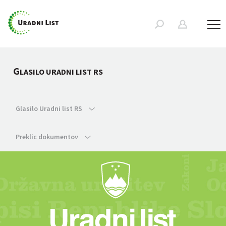
G
LASILO URADNI LIST RS
Glasilo Uradni list RS
Preklic dokumentov