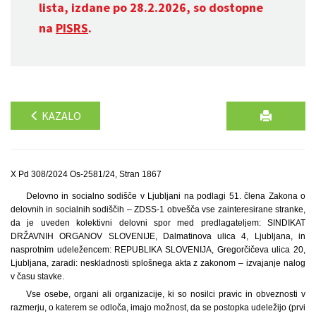
lista, izdane po 28.2.2026, so dostopne
na
PISRS
.
KAZALO
X Pd 308/2024 Os-2581/24, Stran 1867
Delovno in socialno sodišče v Ljubljani na podlagi 51. člena Zakona o
delovnih in socialnih sodiščih – ZDSS-1 obvešča vse zainteresirane stranke,
da je uveden kolektivni delovni spor med predlagateljem: SINDIKAT
DRŽAVNIH ORGANOV SLOVENIJE, Dalmatinova ulica 4, Ljubljana, in
nasprotnim udeležencem: REPUBLIKA SLOVENIJA, Gregorčičeva ulica 20,
Ljubljana, zaradi: neskladnosti splošnega akta z zakonom – izvajanje nalog
v času stavke.
Vse osebe, organi ali organizacije, ki so nosilci pravic in obveznosti v
razmerju, o katerem se odloča, imajo možnost, da se postopka udeležijo (prvi