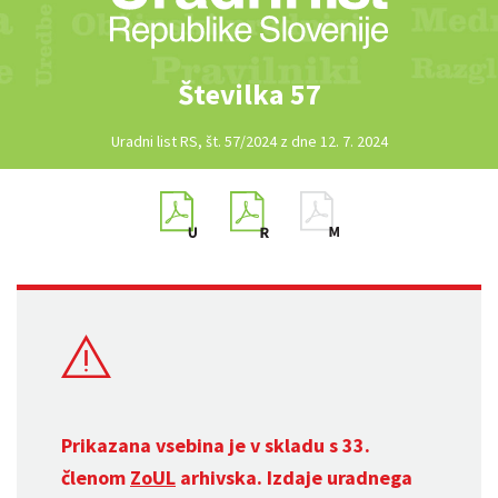
Številka 57
Uradni list RS, št. 57/2024 z dne 12. 7. 2024
Prikazana vsebina je v skladu s 33.
členom
ZoUL
arhivska. Izdaje uradnega