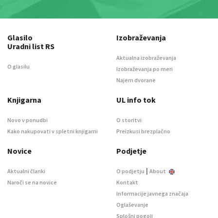
Glasilo
Izobraževanja
Uradni list RS
Aktualna izobraževanja
O glasilu
Izobraževanja po meri
Najem dvorane
Knjigarna
UL info tok
Novo v ponudbi
O storitvi
Kako nakupovati v spletni knjigarni
Preizkusi brezplačno
Novice
Podjetje
|
Aktualni članki
O podjetju
About
Naroči se na novice
Kontakt
Informacije javnega značaja
Oglaševanje
Splošni pogoji