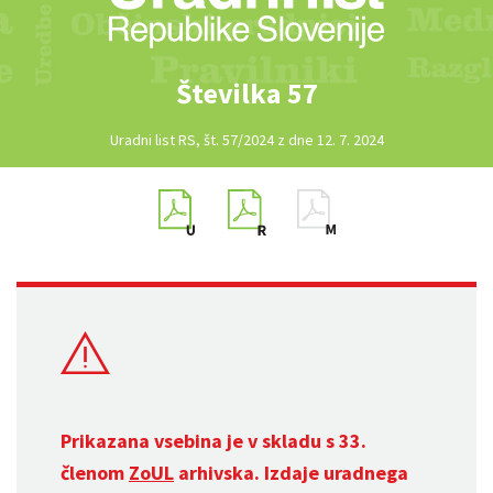
Številka 57
Uradni list RS, št. 57/2024 z dne 12. 7. 2024
Prikazana vsebina je v skladu s 33.
členom
ZoUL
arhivska. Izdaje uradnega