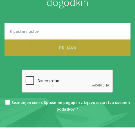
dogodkih
PRIJAVA
Seznanjen sem s
Splošnimi pogoji
in z
Izjavo o varstvu osebnih
podatkov
. *