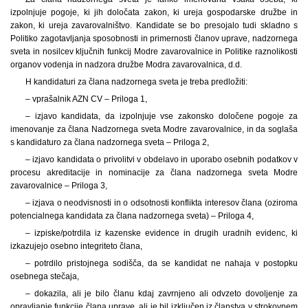
izpolnjuje pogoje, ki jih določata zakon, ki ureja gospodarske družbe in
zakon, ki ureja zavarovalništvo. Kandidate se bo presojalo tudi skladno s
Politiko zagotavljanja sposobnosti in primernosti članov uprave, nadzornega
sveta in nosilcev ključnih funkcij Modre zavarovalnice in Politike raznolikosti
organov vodenja in nadzora družbe Modra zavarovalnica, d.d.
H kandidaturi za člana nadzornega sveta je treba predložiti:
– vprašalnik AZN CV – Priloga 1,
– izjavo kandidata, da izpolnjuje vse zakonsko določene pogoje za
imenovanje za člana Nadzornega sveta Modre zavarovalnice, in da soglaša
s kandidaturo za člana nadzornega sveta – Priloga 2,
– izjavo kandidata o privolitvi v obdelavo in uporabo osebnih podatkov v
procesu akreditacije in nominacije za člana nadzornega sveta Modre
zavarovalnice – Priloga 3,
– izjava o neodvisnosti in o odsotnosti konflikta interesov člana (oziroma
potencialnega kandidata za člana nadzornega sveta) – Priloga 4,
– izpiske/potrdila iz kazenske evidence in drugih uradnih evidenc, ki
izkazujejo osebno integriteto člana,
– potrdilo pristojnega sodišča, da se kandidat ne nahaja v postopku
osebnega stečaja,
– dokazila, ali je bilo članu kdaj zavrnjeno ali odvzeto dovoljenje za
opravljanje funkcije člana uprave, ali je bil izključen iz članstva v strokovnem