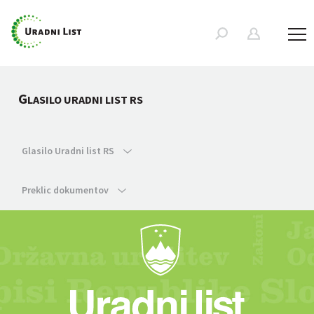
G
LASILO URADNI LIST RS
Glasilo Uradni list RS
Preklic dokumentov