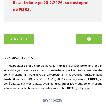
lista, izdane po 28.2.2026, so dostopne
na
PISRS
.
KAZALO
Ob-2578/24, Stran 1853
Na podlagi Zakona o preoblikovanju Kapitalske družbe pokojninskega in
invalidskega zavarovanja ter o naložbeni politiki Kapitalske družbe
pokojninskega in invalidskega zavarovanja in Slovenske odškodninske
družbe (Uradni list RS, št. 79/10 in 26/11, 105/12 v nadaljevanju: ZPKDPIZ) in
10. člena statuta Modre zavarovalnice, d.d., odbor Krovnega pokojninskega
sklada javnih uslužbencev (v nadaljevanju odbor KPSJU), objavlja
javni poziv