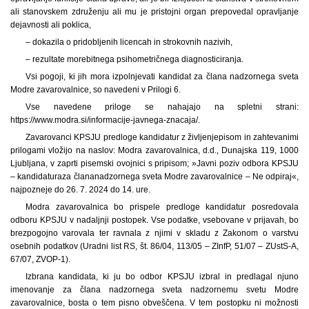
ali stanovskem združenju ali mu je pristojni organ prepovedal opravljanje
dejavnosti ali poklica,
– dokazila o pridobljenih licencah in strokovnih nazivih,
– rezultate morebitnega psihometričnega diagnosticiranja.
Vsi pogoji, ki jih mora izpolnjevati kandidat za člana nadzornega sveta
Modre zavarovalnice, so navedeni v Prilogi 6.
Vse navedene priloge se nahajajo na spletni strani:
https://www.modra.si/informacije-javnega-znacaja/.
Zavarovanci KPSJU predloge kandidatur z življenjepisom in zahtevanimi
prilogami vložijo na naslov: Modra zavarovalnica, d.d., Dunajska 119, 1000
Ljubljana, v zaprti pisemski ovojnici s pripisom; »Javni poziv odbora KPSJU
– kandidatura
za člana
nadzornega sveta Modre zavarovalnice – Ne odpiraj«,
najpozneje do 26. 7. 2024 do 14. ure.
Modra zavarovalnica bo prispele predloge kandidatur posredovala
odboru KPSJU v nadaljnji postopek. Vse podatke, vsebovane v prijavah, bo
brezpogojno varovala ter ravnala z njimi v skladu z Zakonom o varstvu
osebnih podatkov (Uradni list RS, št. 86/04, 113/05 – ZInfP, 51/07 – ZUstS-A,
67/07, ZVOP-1).
Izbrana kandidata, ki ju bo odbor KPSJU izbral in predlagal njuno
imenovanje za člana nadzornega sveta nadzornemu svetu Modre
zavarovalnice, bosta o tem pisno obveščena. V tem postopku ni možnosti