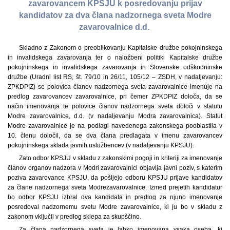
zavarovancem KPSJU k posredovanju prijav
kandidatov za dva člana nadzornega sveta Modre
zavarovalnice d.d.
Skladno z Zakonom o preoblikovanju Kapitalske družbe pokojninskega
in invalidskega zavarovanja ter o naložbeni politiki Kapitalske družbe
pokojninskega in invalidskega zavarovanja in Slovenske odškodninske
družbe (Uradni list RS, št. 79/10 in 26/11, 105/12 – ZSDH, v nadaljevanju:
ZPKDPIZ) se polovica članov nadzornega sveta zavarovalnice imenuje na
predlog zavarovancev zavarovalnice, pri čemer ZPKDPIZ določa, da se
način imenovanja te polovice članov nadzornega sveta določi v statutu
Modre zavarovalnice, d.d. (v nadaljevanju Modra zavarovalnica). Statut
Modre zavarovalnice je na podlagi navedenega zakonskega pooblastila v
10. členu določil, da se dva člana predlagata v imenu zavarovancev
pokojninskega sklada javnih uslužbencev (v nadaljevanju KPSJU).
Zato odbor KPSJU v skladu z zakonskimi pogoji in kriteriji za imenovanje
članov organov nadzora v Modri zavarovalnici objavlja javni poziv, s katerim
poziva zavarovance KPSJU, da pošljejo odboru KPSJU prijave kandidatov
za člane nadzornega sveta Modre
zavarovalnice. Izmed prejetih kandidatur
bo odbor KPSJU izbral dva kandidata in predlog za njuno imenovanje
posredoval nadzornemu svetu Modre zavarovalnice, ki ju bo v skladu z
zakonom vključil v predlog sklepa za skupščino.
Za člana nadzornega sveta je lahko imenovana vsaka oseba, ki