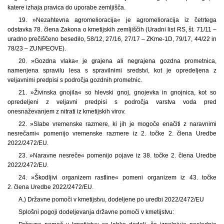
katere izhaja pravica do uporabe zemljišča.
19. »Nezahtevna agromelioracija« je agromelioracija iz četrtega
odstavka 78. člena Zakona o kmetijskih zemljiščih (Uradni list RS, št. 71/11 –
uradno prečiščeno besedilo, 58/12, 27/16, 27/17 – ZKme-1D, 79/17, 44/22 in
78/23 – ZUNPEOVE).
20. »Gozdna vlaka« je grajena ali negrajena gozdna prometnica,
namenjena spravilu lesa s spravilnimi sredstvi, kot je opredeljena z
veljavnimi predpisi s področja gozdnih prometnic.
21. »Živinska gnojila« so hlevski gnoj, gnojevka in gnojnica, kot so
opredeljeni z veljavni predpisi s področja varstva voda pred
onesnaževanjem z nitrati iz kmetijskih virov.
22. »Slabe vremenske razmere, ki jih je mogoče enačiti z naravnimi
nesrečami« pomenijo vremenske razmere iz 2. točke 2. člena Uredbe
2022/2472/EU.
23. »Naravne nesreče« pomenijo pojave iz 38. točke 2. člena Uredbe
2022/2472/EU.
24. »Škodljivi organizem rastline« pomeni organizem iz 43. točke
2. člena Uredbe 2022/2472/EU.
A.) Državne pomoči v kmetijstvu, dodeljene po uredbi 2022/2472/EU
Splošni pogoji dodeljevanja državne pomoči v kmetijstvu: