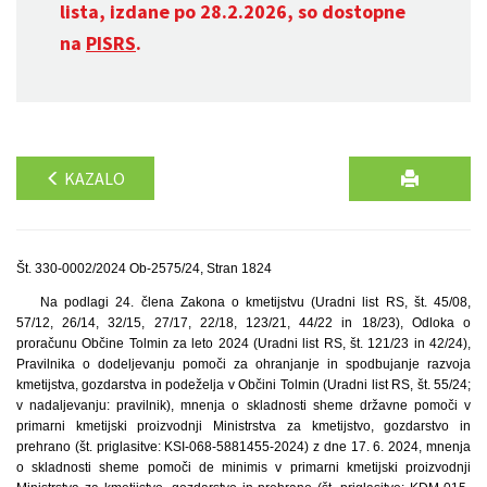
lista, izdane po 28.2.2026, so dostopne
na
PISRS
.
KAZALO
Št. 330-0002/2024 Ob-2575/24, Stran 1824
Na podlagi 24. člena Zakona o kmetijstvu (Uradni list RS, št. 45/08,
57/12, 26/14, 32/15, 27/17, 22/18, 123/21, 44/22 in 18/23), Odloka o
proračunu Občine Tolmin za leto 2024 (Uradni list RS, št. 121/23 in 42/24),
Pravilnika o dodeljevanju pomoči za ohranjanje in spodbujanje razvoja
kmetijstva, gozdarstva in podeželja v Občini Tolmin (Uradni list RS, št. 55/24;
v nadaljevanju: pravilnik), mnenja o skladnosti sheme državne pomoči v
primarni kmetijski proizvodnji Ministrstva za kmetijstvo, gozdarstvo in
prehrano (št. priglasitve: KSI-068-5881455-2024) z dne 17. 6. 2024, mnenja
o skladnosti sheme pomoči de minimis v primarni kmetijski proizvodnji