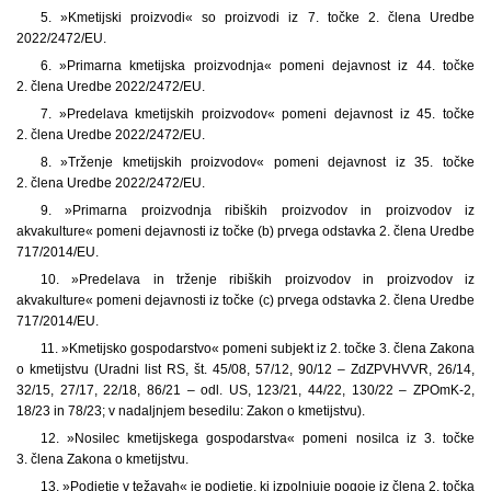
5. »Kmetijski proizvodi« so proizvodi iz 7. točke 2. člena Uredbe
2022/2472/EU.
6. »Primarna kmetijska proizvodnja« pomeni dejavnost iz 44. točke
2. člena Uredbe 2022/2472/EU.
7. »Predelava kmetijskih proizvodov« pomeni dejavnost iz 45. točke
2. člena Uredbe 2022/2472/EU.
8. »Trženje kmetijskih proizvodov« pomeni dejavnost iz 35. točke
2. člena Uredbe 2022/2472/EU.
9. »Primarna proizvodnja ribiških proizvodov in proizvodov iz
akvakulture« pomeni dejavnosti iz točke (b) prvega odstavka 2. člena Uredbe
717/2014/EU.
10. »Predelava in trženje ribiških proizvodov in proizvodov iz
akvakulture« pomeni dejavnosti iz točke (c) prvega odstavka 2. člena Uredbe
717/2014/EU.
11. »Kmetijsko gospodarstvo« pomeni subjekt iz 2. točke 3. člena Zakona
o kmetijstvu (Uradni list RS, št. 45/08, 57/12, 90/12 – ZdZPVHVVR, 26/14,
32/15, 27/17, 22/18, 86/21 – odl. US, 123/21, 44/22, 130/22 – ZPOmK-2,
18/23 in 78/23; v nadaljnjem besedilu: Zakon o kmetijstvu).
12. »Nosilec kmetijskega gospodarstva« pomeni nosilca iz 3. točke
3. člena Zakona o kmetijstvu.
13. »Podjetje v težavah« je podjetje, ki izpolnjuje pogoje iz člena 2, točka