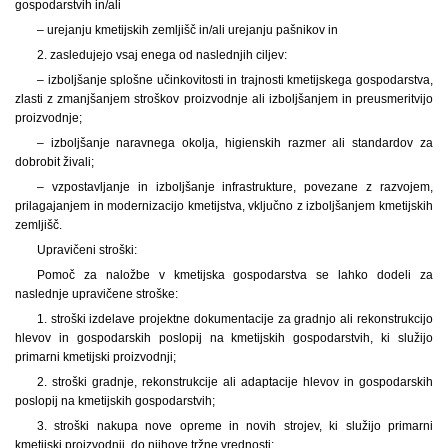
gospodarstvih in/ali
– urejanju kmetijskih zemljišč in/ali urejanju pašnikov in
2. zasledujejo vsaj enega od naslednjih ciljev:
– izboljšanje splošne učinkovitosti in trajnosti kmetijskega gospodarstva,
zlasti z zmanjšanjem stroškov proizvodnje ali izboljšanjem in preusmeritvijo
proizvodnje;
– izboljšanje naravnega okolja, higienskih razmer ali standardov za
dobrobit živali;
– vzpostavljanje in izboljšanje infrastrukture, povezane z razvojem,
prilagajanjem in modernizacijo kmetijstva, vključno z izboljšanjem kmetijskih
zemljišč.
Upravičeni stroški:
Pomoč za naložbe v kmetijska gospodarstva se lahko dodeli za
naslednje upravičene stroške:
1. stroški izdelave projektne dokumentacije za gradnjo ali rekonstrukcijo
hlevov in gospodarskih poslopij na kmetijskih gospodarstvih, ki služijo
primarni kmetijski proizvodnji;
2. stroški gradnje, rekonstrukcije ali adaptacije hlevov in gospodarskih
poslopij na kmetijskih gospodarstvih;
3. stroški nakupa nove opreme in novih strojev, ki služijo primarni
kmetijski proizvodnji, do njihove tržne vrednosti;