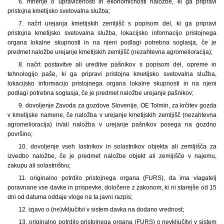
6. mnenje o upravičenosti in ekonomičnosti naložbe, ki ga pripravi
pristojna kmetijsko svetovalna služba;
7. načrt urejanja kmetijskih zemljišč s popisom del, ki ga pripravi
pristojna kmetijsko svetovalna služba, lokacijsko informacijo pristojnega
organa lokalne skupnosti in na njeni podlagi potrebna soglasja, če je
predmet naložbe urejanje kmetijskih zemljišč (nezahtevna agromelioracija);
8. načrt postavitve ali ureditve pašnikov s popisom del, opreme in
tehnologijo paše, ki ga pripravi pristojna kmetijsko svetovalna služba,
lokacijsko informacijo pristojnega organa lokalne skupnosti in na njeni
podlagi potrebna soglasja, če je predmet naložbe urejanje pašnikov;
9. dovoljenje Zavoda za gozdove Slovenije, OE Tolmin, za krčitev gozda
v kmetijske namene, če naložba v urejanje kmetijskih zemljišč (nezahtevna
agromelioracija) in/ali naložba v urejanje pašnikov posega na gozdno
površino;
10. dovoljenje vseh lastnikov in solastnikov objekta ali zemljišča za
izvedbo naložbe, če je predmet naložbe objekt ali zemljišče v najemu,
zakupu ali solastništvu;
11. originalno potrdilo pristojnega organa (FURS), da ima vlagatelj
poravnane vse davke in prispevke, določene z zakonom, ki ni starejše od 15
dni od datuma oddaje vloge na ta javni razpis;
12. izjavo o (ne)vključitvi v sistem davka na dodano vrednost;
13. originalno potrdilo pristojnega organa (FURS) o nevključitvi v sistem