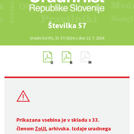
Številka 57
Uradni list RS, št. 57/2024 z dne 12. 7. 2024
Prikazana vsebina je v skladu s 33.
členom
ZoUL
arhivska. Izdaje uradnega