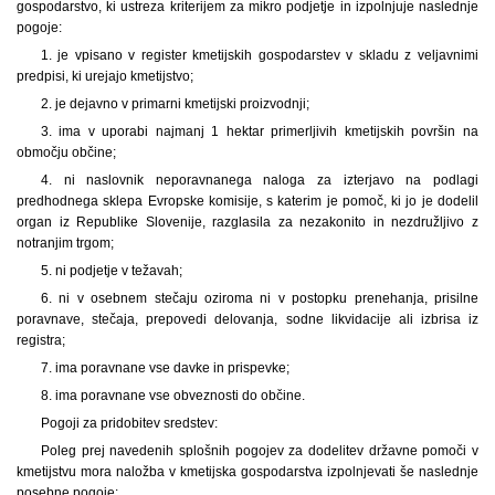
gospodarstvo, ki ustreza kriterijem za mikro podjetje in izpolnjuje naslednje
pogoje:
1. je vpisano v register kmetijskih gospodarstev v skladu z veljavnimi
predpisi, ki urejajo kmetijstvo;
2. je dejavno v primarni kmetijski proizvodnji;
3. ima v uporabi najmanj 1 hektar primerljivih kmetijskih površin na
območju občine;
4. ni naslovnik neporavnanega naloga za izterjavo na podlagi
predhodnega sklepa Evropske komisije, s katerim je pomoč, ki jo je dodelil
organ iz Republike Slovenije, razglasila za nezakonito in nezdružljivo z
notranjim trgom;
5. ni podjetje v težavah;
6. ni v osebnem stečaju oziroma ni v postopku prenehanja, prisilne
poravnave, stečaja, prepovedi delovanja, sodne likvidacije ali izbrisa iz
registra;
7. ima poravnane vse davke in prispevke;
8. ima poravnane vse obveznosti do občine.
Pogoji za pridobitev sredstev:
Poleg prej navedenih splošnih pogojev za dodelitev državne pomoči v
kmetijstvu mora naložba v kmetijska gospodarstva izpolnjevati še naslednje
posebne pogoje: