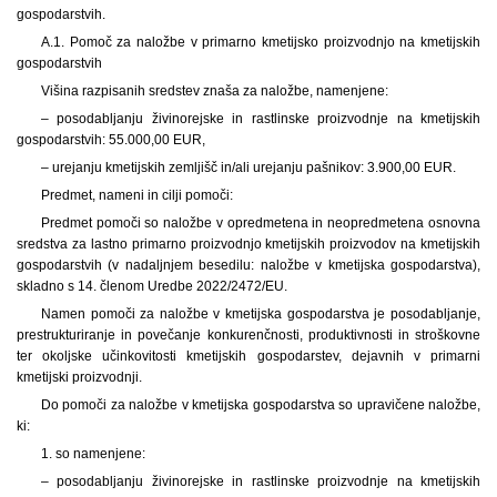
gospodarstvih.
A.1. Pomoč za naložbe v primarno kmetijsko proizvodnjo na kmetijskih
gospodarstvih
Višina razpisanih sredstev znaša za naložbe, namenjene:
– posodabljanju živinorejske in rastlinske proizvodnje na kmetijskih
gospodarstvih: 55.000,00 EUR,
– urejanju kmetijskih zemljišč in/ali urejanju pašnikov: 3.900,00 EUR.
Predmet, nameni in cilji pomoči:
Predmet pomoči so naložbe v opredmetena in neopredmetena osnovna
sredstva za lastno primarno proizvodnjo kmetijskih proizvodov na kmetijskih
gospodarstvih (v nadaljnjem besedilu: naložbe v kmetijska gospodarstva),
skladno s 14. členom Uredbe 2022/2472/EU.
Namen pomoči za naložbe v kmetijska gospodarstva je posodabljanje,
prestrukturiranje in povečanje konkurenčnosti, produktivnosti in stroškovne
ter okoljske učinkovitosti kmetijskih gospodarstev, dejavnih v primarni
kmetijski proizvodnji.
Do pomoči za naložbe v kmetijska gospodarstva so upravičene naložbe,
ki:
1. so namenjene:
– posodabljanju živinorejske in rastlinske proizvodnje na kmetijskih