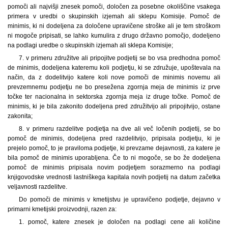
pomoči ali najvišji znesek pomoči, določen za posebne okoliščine vsakega
primera v uredbi o skupinskih izjemah ali sklepu Komisije. Pomoč de
minimis, ki ni dodeljena za določene upravičene stroške ali je tem stroškom
ni mogoče pripisati, se lahko kumulira z drugo državno pomočjo, dodeljeno
na podlagi uredbe o skupinskih izjemah ali sklepa Komisije;
7. v primeru združitve ali pripojitve podjetij se bo vsa predhodna pomoč
de minimis, dodeljena kateremu koli podjetju, ki se združuje, upoštevala na
način, da z dodelitvijo katere koli nove pomoči de minimis novemu ali
prevzemnemu podjetju ne bo presežena zgornja meja de minimis iz prve
točke ter nacionalna in sektorska zgornja meja iz druge točke. Pomoč de
minimis, ki je bila zakonito dodeljena pred združitvijo ali pripojitvijo, ostane
zakonita;
8. v primeru razdelitve podjetja na dve ali več ločenih podjetij, se bo
pomoč de minimis, dodeljena pred razdelitvijo, pripisala podjetju, ki je
prejelo pomoč, to je praviloma podjetje, ki prevzame dejavnosti, za katere je
bila pomoč de minimis uporabljena. Če to ni mogoče, se bo že dodeljena
pomoč de minimis pripisala novim podjetjem sorazmerno na podlagi
knjigovodske vrednosti lastniškega kapitala novih podjetij na datum začetka
veljavnosti razdelitve.
Do pomoči de minimis v kmetijstvu je upravičeno podjetje, dejavno v
primarni kmetijski proizvodnji, razen za:
1. pomoč, katere znesek je določen na podlagi cene ali količine