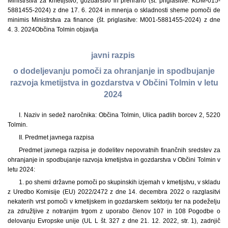
Ministrstva za kmetijstvo, gozdarstvo in prehrano (št. priglasitve: KDM-015-
5881455-2024) z dne 17. 6. 2024 in mnenja o skladnosti sheme pomoči de
minimis Ministrstva za finance (št. priglasitve: M001-5881455-2024) z dne
4. 3. 2024
Občina Tolmin objavlja
javni razpis
o dodeljevanju pomoči za ohranjanje in spodbujanje
razvoja kmetijstva in gozdarstva v Občini Tolmin v letu
2024
I. Naziv in sedež naročnika: Občina Tolmin, Ulica padlih borcev 2, 5220
Tolmin.
II. Predmet javnega razpisa
Predmet javnega razpisa je dodelitev nepovratnih finančnih sredstev za
ohranjanje in spodbujanje razvoja kmetijstva in gozdarstva v Občini Tolmin v
letu 2024:
1. po shemi državne pomoči po skupinskih izjemah v kmetijstvu, v skladu
z Uredbo Komisije (EU) 2022/2472 z dne 14. decembra 2022 o razglasitvi
nekaterih vrst pomoči v kmetijskem in gozdarskem sektorju ter na podeželju
za združljive z notranjim trgom z uporabo členov 107 in 108 Pogodbe o
delovanju Evropske unije (UL L št. 327 z dne 21. 12. 2022, str. 1), zadnjič