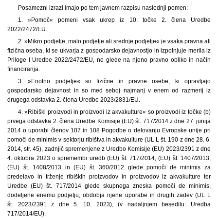
Posamezni izrazi imajo po tem javnem razpisu naslednji pomen:
1. »Pomoč« pomeni vsak ukrep iz 10. točke 2. člena Uredbe
2022/2472/EU.
2. »Mikro podjetje, malo podjetje ali srednje podjetje« je vsaka pravna ali
fizična oseba, ki se ukvarja z gospodarsko dejavnostjo in izpolnjuje merila iz
Priloge I Uredbe 2022/2472/EU, ne glede na njeno pravno obliko in način
financiranja.
3. »Enotno podjetje« so fizične in pravne osebe, ki opravljajo
gospodarsko dejavnost in so med seboj najmanj v enem od razmerij iz
drugega odstavka 2. člena Uredbe 2023/2831/EU.
4. »Ribiški proizvodi in proizvodi iz akvakulture« so proizvodi iz točke (b)
prvega odstavka 2. člena Uredbe Komisije (EU) št. 717/2014 z dne 27. junija
2014 o uporabi členov 107 in 108 Pogodbe o delovanju Evropske unije pri
pomoči de minimis v sektorju ribištva in akvakulture (UL L št. 190 z dne 28. 6.
2014, str. 45), zadnjič spremenjene z Uredbo Komisije (EU) 2023/2391 z dne
4. oktobra 2023 o spremembi uredb (EU) št. 717/2014, (EU) št. 1407/2013,
(EU) št. 1408/2013 in (EU) št. 360/2012 glede pomoči de minimis za
predelavo in trženje ribiških proizvodov in proizvodov iz akvakulture ter
Uredbe (EU) št. 717/2014 glede skupnega zneska pomoči de minimis,
dodeljene enemu podjetju, obdobja njene uporabe in drugih zadev (UL L
št. 2023/2391 z dne 5. 10. 2023), (v nadaljnjem besedilu: Uredba
717/2014/EU).