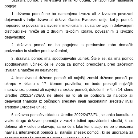
Državna pomoč v kmetijstvu se lahko dodeli, če izpolnjuje naslednje
pogoje:
1. državna pomoč ne bo namenjena izvozu ali z izvozom povezani
dejavnosti v tretje države ali države članice Evropske unije, kot je pomoč,
neposredno povezana z izvoženimi količinami, z ustanovitvijo in delovanjem
distribucijske mreže ali z drugimi tekočimi izdatki, povezanimi z izvozno
dejavnostjo;
2. državna pomoč ne bo pogojena s prednostno rabo domačih
proizvodov in storitev pred uvoženimi;
3. državna pomoč ima spodbujevalni učinek. Šteje se, da ima pomoč
spodbujevalni učinek, če je vloga za pomoč predložena pred začetkom
izvajanja naložbe ali dejavnosti;
4. intenzivnosti državne pomoči ali najvišji zneski državne pomoči po
ukrepu v skladu s 17. členom pravilnika, ne bodo presegli najvišjih
intenzivnosti pomoči ali najvišjih zneskov pomoči, določenih v 4. in 14. členu
Uredbe 2022/2472/EU, ne glede na to ali se podpora za naložbo ali
dejavnost financira iz občinskih sredstev in/ali nacionalnih sredstev in/ali
sredstev Evropske unije;
5. državna pomoč v skladu z Uredbo 2022/2472/EU, se lahko kumulira z
vsako drugo državno pomočjo v zvezi z istimi upravičenimi stroški, ki se
deloma ali v celoti prekrivajo, samo če s tako kumulacijo ne bo presežena
najvišja intenzivnost pomoči ali najvišji znesek pomoči, ki se uporablja za