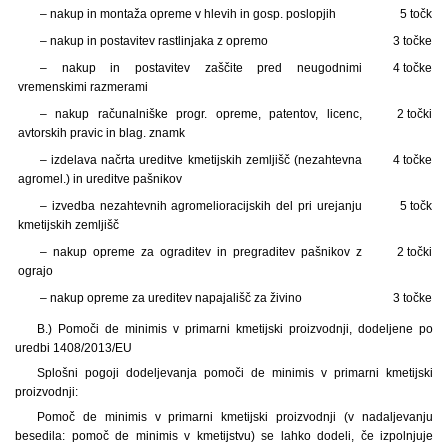
– nakup in montaža opreme v hlevih in gosp. poslopjih
5 točk
– nakup in postavitev rastlinjaka z opremo
3 točke
– nakup in postavitev zaščite pred neugodnimi
4 točke
vremenskimi razmerami
– nakup računalniške progr. opreme, patentov, licenc,
2 točki
avtorskih pravic in blag. znamk
– izdelava načrta ureditve kmetijskih zemljišč (nezahtevna
4 točke
agromel.) in ureditve pašnikov
– izvedba nezahtevnih agromelioracijskih del pri urejanju
5 točk
kmetijskih zemljišč
– nakup opreme za ograditev in pregraditev pašnikov z
2 točki
ograjo
– nakup opreme za ureditev napajališč za živino
3 točke
B.) Pomoči de minimis v primarni kmetijski proizvodnji, dodeljene po
uredbi 1408/2013/EU
Splošni pogoji dodeljevanja pomoči de minimis v primarni kmetijski
proizvodnji:
Pomoč de minimis v primarni kmetijski proizvodnji (v nadaljevanju
besedila: pomoč de minimis v kmetijstvu) se lahko dodeli, če izpolnjuje