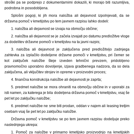
stroški pa se podprejo z dokumentarnimi dokazili, ki morajo biti razumljiva,
podrobna in posodobljena.
Splošni pogoji, ki jih mora naložba ali dejavnost izpolnjevati, da se
državna pomoč v kmetijstvu po tem javnem razpisu lahko dodeli:
1. naložba ali dejavnost se izvaja na območju občine;
2. naložba ali dejavnost se je začela izvajati po datumu predložitve vloge
za dodelitev državne pomoči v kmetijstvu na ta javni razpis;
3. naložba ali dejavnost je zaključena pred predložitvijo zadnjega
zahtevka za izplačilo dodeljene državne pomoči v kmetijstvu, pri čemer se
kot zaključek naložbe šteje izveden tehnični prevzem, pridobljeno
pravnomočno uporabno dovoljenje, izjava gradbenega nadzora, da so dela
zaključena, ali vključitev strojev in opreme v proizvodni proces;
4. finančna konstrukcija naložbe ali dejavnosti je zaprta;
5. predmet naložbe se mora ohraniti na območju občine in v uporabi za
isti namen, za katerega je bila dodeljena državna pomoč v kmetijstvu, vsaj še
pet let po zaključku naložbe;
6. predmet naložbe ne sme biti prodan, oddan v najem ali leasing tretjim
osebam vsaj še pet let po zaključku naložbe.
Državna pomoč v kmetijstvu se po tem javnem razpisu dodeljuje preko
naslednjega ukrepa:
1. Pomoč za naložbe v primarno kmetijsko proizvodnjo na kmetijskih