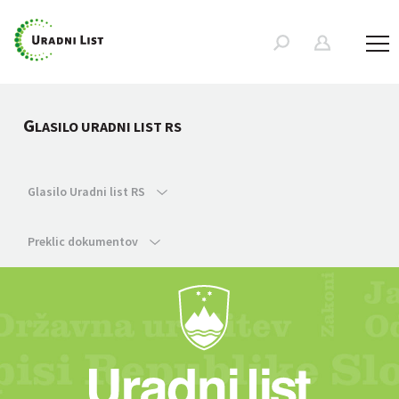
G
LASILO URADNI LIST RS
Glasilo Uradni list RS
Preklic dokumentov