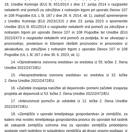
18, Uredbe Komisije (EU) št. 651/2014 z dne 17. junija 2014 o razglasitvi
nekaterih vrst pomoči za združljive z notranjim trgom pri uporabi členov 107
in 108 Pogodbe (UL L št. 187 z dne 26. 6. 2014, str. 1), zadnjič spremenjene
z Uredbo Komisije (EU) 2023/1315 z dne 23. junija 2023 o spremembi
Uredbe (EU) št. 651/2014 o razglasitvi nekaterih vrst pomoči za združljive z
notranjim trgom pri uporabi členov 107 in 108 Pogodbe ter Uredbe (EU)
2022/2473 o razglasitvi nekaterih vrst pomoči za podjetja, ki se ukvarjajo s
proizvodnjo, predelavo in trženjem ribiških proizvodov in proizvodov iz
akvakulture, za združljive z notranjim trgom z uporabo členov 107 in 108
Pogodbe (UL L št. 167 z dne 30. 6. 2023, str. 1).
14. »Opredmetena osnovna sredstva« so sredstva iz 55. točke 2. člena
Uredbe 2022/2472/EU.
15. »Neopredmetena osnovna sredstva« so sredstva iz 32. točke
2. člena Uredbe 2022/2472/EU.
16. »Začetek izvajanja naložbe ali dejavnosti« pomeni začetek izvajanja
projekta ali dejavnosti iz 53. točke 2. člena Uredbe 2022/2472/EU.
17. »Intenzivnost pomoči« je odstotek iz 12. točke 2. člena Uredbe
2022/2472/EU.
18. »Zemljišče v uporabi kmetijskega gospodarstva« je zemljišče, za
katero ima nosilec kmetijskega gospodarstva pravico do uporabe kot lastnik
ali zakupnik zemljišča oziroma ima za uporabo zemljišča pridobljeno
soglasje vseh lastnikov in solastnikov zemljišča ali drugo pravno podlago, iz