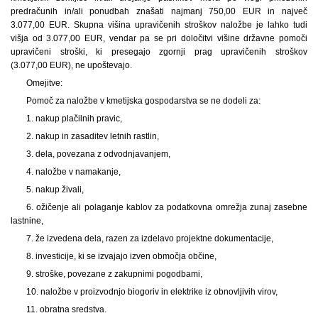
predračunih in/ali ponudbah znašati najmanj 750,00 EUR in največ
3.077,00 EUR. Skupna višina upravičenih stroškov naložbe je lahko tudi
višja od 3.077,00 EUR, vendar pa se pri določitvi višine državne pomoči
upravičeni stroški, ki presegajo zgornji prag upravičenih stroškov
(3.077,00 EUR), ne upoštevajo.
Omejitve:
Pomoč za naložbe v kmetijska gospodarstva se ne dodeli za:
1. nakup plačilnih pravic,
2. nakup in zasaditev letnih rastlin,
3. dela, povezana z odvodnjavanjem,
4. naložbe v namakanje,
5. nakup živali,
6. ožičenje ali polaganje kablov za podatkovna omrežja zunaj zasebne
lastnine,
7. že izvedena dela, razen za izdelavo projektne dokumentacije,
8. investicije, ki se izvajajo izven območja občine,
9. stroške, povezane z zakupnimi pogodbami,
10. naložbe v proizvodnjo biogoriv in elektrike iz obnovljivih virov,
11. obratna sredstva.