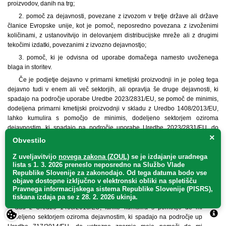
proizvodov, danih na trg;
2. pomoč za dejavnosti, povezane z izvozom v tretje države ali države
članice Evropske unije, kot je pomoč, neposredno povezana z izvoženimi
količinami, z ustanovitvijo in delovanjem distribucijske mreže ali z drugimi
tekočimi izdatki, povezanimi z izvozno dejavnostjo;
3. pomoč, ki je odvisna od uporabe domačega namesto uvoženega
blaga in storitev.
Če je podjetje dejavno v primarni kmetijski proizvodnji in je poleg tega
dejavno tudi v enem ali več sektorjih, ali opravlja še druge dejavnosti, ki
spadajo na področje uporabe Uredbe 2023/2831/EU, se pomoč de minimis,
dodeljena primarni kmetijski proizvodnji v skladu z Uredbo 1408/2013/EU,
lahko kumulira s pomočjo de minimis, dodeljeno sektorjem oziroma
dejavnostim, ki spadajo na področje uporabe Uredbe 2023/2831/EU, do
×
zgornje meje pomoči de minimis, določene v Uredbi 2023/2831/EU, če
Obvestilo
podjetje z ločitvijo dejavnosti ali stroškov zagotovi, da primarna kmetijska
proizvodnja ne prejema pomoči de minimis, dodeljene v skladu z Uredbo
Z uveljavitvijo
novega zakona (ZOUL)
se je
izdajanje uradnega
lista s 1. 3. 2026 preneslo
neposredno
na Službo Vlade
2023/2831/EU.
Republike Slovenije za zakonodajo
. Od tega datuma bodo vse
Če je podjetje dejavno v primarni kmetijski proizvodnji in je poleg tega
objave dostopne izključno v elektronski obliki na spletišču
dejavno tudi v primarni proizvodnji ribiških proizvodov in proizvodov iz
Pravnega informacijskega sistema Republike Slovenije (PISRS),
tiskana izdaja pa se z 28. 2. 2026 ukinja.
akvakulture, se pomoč de minimis, dodeljena primarni kmetijski proizvodnji v
skladu z Uredbo 1408/2013/EU, lahko kumulira s pomočjo de minimis,
dodeljeno sektorjem oziroma dejavnostim, ki spadajo na področje uporabe