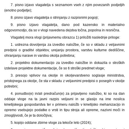
7. pisno izjavo vlagatelja s seznamom vseh z njim povezanih podjetjih
(enotno podjetje);
8. pisno izjavo vlagatelja o strinjanju z razpisnimi pogoji;
9. pisno izjavo vlagatelja, dano pod kazensko in materialno
odgovornostjo, da so v vlogi navedena dejstva točna, popolna in resnična.
Vlagatelj mora vlogi (prijavnemu obrazcu 1) priložiti naslednje priloge:
1. ustrezna dovoljenja za izvedbo naložbe, če so v skladu z veljavnimi
predpisi o graditvi objektov, urejanju prostora, varstvu kulturne dediščine,
ohranjanju narave in varstvu okolja potrebna;
2. projektno dokumentacijo za izvedbo naložbe in dokazila o stroških
izdelave projektne dokumentacije, če so ti stroški predmet vloge;
3. presojo vplivov na okolje in okoljevarstveno soglasje ministrstva,
pristojnega za okolje, če sta v skladu z veljavnimi predpisi o posegih v okolje
potrebni;
4. ponudbo(e) in/ali predračun(e) za prijavljeno naložbo, ki so na dan
oddaje vloge na ta javni razpis veljavni in se glasijo na ime nosilca
kmetijskega gospodarstva ter v primeru naložb v kmetijsko mehanizacijo in
opremo vsebujejo podatke o vrsti in tipu stroja ali opreme, nazivni moči in
zmogljivosti, če je ta določljiva;
5. kopijo oddane zbirne vloge za tekoče leto (2024);