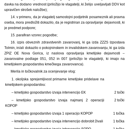
davka na dodano vrednost (priložijo le vlagatelji, ki želijo uveljavljati DDV kot
upravičen strošek naložbe);
14. v primeru, da je vlagatelj samostojni podjetnik posameznik ali pravna
oseba, mora predložiti dokazilo, da je registriran za opravljanje dejavnosti, ki
je predmet podpore;
15. parafiran vzorec pogodbe;
16. izpis obveznih zdravstvenih zavarovanj, ki ga izda ZZZS Izpostava
Tolmin, in/ali dokazilo o pokojninskem in invalidskem zavarovanju, ki ga izda
ZPIZ OE Nova Gorica, iz naslova opravljanja kmetijske dejavnosti –
zavarovalne podlage 051, 052 in 007 (priložijo le vlagatelji, ki imajo na
kmetijskem gospodarstvu kmečkega zavarovanca).
Merila in točkovalnik za ocenjevanje vlog:
1. okoljska sprejemljivost primarne kmetijske pridelave na
kmetijskem gospodarstvu:
– kmetijsko gospodarstvo izvaja intervencijo EK
2 točki
– kmetijsko gospodarstvo izvaja najmanj 2 operaciji
2 točki
KOPOP
– kmetijsko gospodarstvo izvaja 1 operacijo KOPOP
1 točka
– kmetijsko gospodarstvo izvaja intervencijo dobrobit živali
1 točka
– kmetijsko gospodarstvo izvaja intervencijo SOPO
1 točka