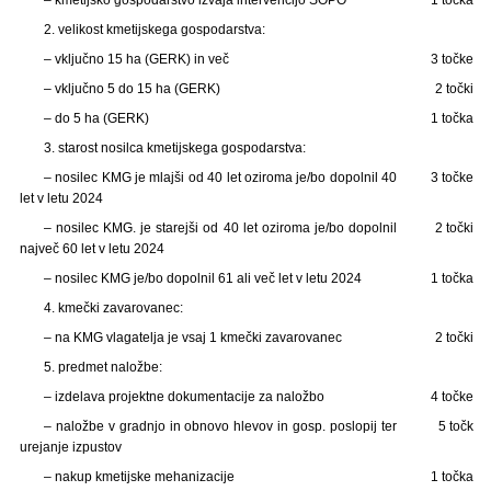
2. velikost kmetijskega gospodarstva:
– vključno 15 ha (GERK) in več
3 točke
– vključno 5 do 15 ha (GERK)
2 točki
– do 5 ha (GERK)
1 točka
3. starost nosilca kmetijskega gospodarstva:
– nosilec KMG je mlajši od 40 let oziroma je/bo dopolnil 40
3 točke
let v letu 2024
– nosilec KMG. je starejši od 40 let oziroma je/bo dopolnil
2 točki
največ 60 let v letu 2024
– nosilec KMG je/bo dopolnil 61 ali več let v letu 2024
1 točka
4. kmečki zavarovanec:
– na KMG vlagatelja je vsaj 1 kmečki zavarovanec
2 točki
5. predmet naložbe:
– izdelava projektne dokumentacije za naložbo
4 točke
– naložbe v gradnjo in obnovo hlevov in gosp. poslopij ter
5 točk
urejanje izpustov
– nakup kmetijske mehanizacije
1 točka