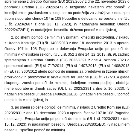
spremenjeno z Uredbo Komisije (EU) 2023/2607 z dne 22. novembra 2023 o
popravku Uredbe (EU) 2022/2472 o razglasitvi nekaterih vrst pomoči v
kmetijskem in gozdarskem sektorju ter na podeželju za združljive z notranjim
trgom z uporabo členov 107 in 108 Pogodbe o delovanju Evropske unije (UL
L št. 2023/2607 z dne 23. 11. 2023), (v nadaljnjem besedilu: Uredba
2022/2472/EU), (v nadaljnjem besedilu: državna pomoč v kmetijstvu);
2. po shemi pomoči de minimis v primarni kmetijski proizvodnji, v skladu
z Uredbo Komisije (EU) št. 1408/2013 z dne 18. decembra 2013 o uporabi
členov 107 in 108 Pogodbe o delovanju Evropske unije pri pomoči de
minimis v kmetijskem sektorju (UL L št. 352 z dne 24. 12. 2013, str. 9), zadnjič
spremenjeno z Uredbo Komisije (EU) 2023/2391 z dne 4. oktobra 2023 o
spremembi uredb (EU) št. 717/2014, (EU) št. 1407/2013, (EU) št. 1408/2013
in (EU) št. 360/2012 glede pomoči de minimis za predelavo in trženje ribiških
proizvodov in proizvodov iz akvakulture ter Uredbe (EU) št. 717/2014 glede
skupnega zneska pomoči de minimis, dodeljene enemu podjetju, obdobja
njene uporabe in drugih zadev (UL L št. 2023/2391 z dne 5. 10. 2023), (v
nadaljnjem besedilu: Uredba 1408/2013/EU), (v nadaljnjem besedilu: pomoč
de minimis v kmetijstvu); in
3. po shemi splošne pomoči de minimis, v skladu z Uredbo Komisije (EU)
2023/2831 z dne 13. decembra 2023 o uporabi členov 107 in 108 Pogodbe
o delovanju Evropske unije pri pomoči de minimis (UL L št. 2023/2831 z dne
15. 12. 2023), (v nadaljnjem besedilu: Uredba 2023/2831/EU), (v nadaljnjem
besedilu: splošna pomoč de minimis).