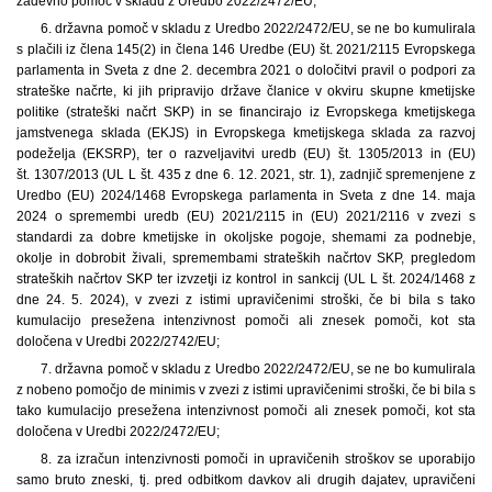
zadevno pomoč v skladu z Uredbo 2022/2472/EU;
6. državna pomoč v skladu z Uredbo 2022/2472/EU, se ne bo kumulirala
s plačili iz člena 145(2) in člena 146 Uredbe (EU) št. 2021/2115 Evropskega
parlamenta in Sveta z dne 2. decembra 2021 o določitvi pravil o podpori za
strateške načrte, ki jih pripravijo države članice v okviru skupne kmetijske
politike (strateški načrt SKP) in se financirajo iz Evropskega kmetijskega
jamstvenega sklada (EKJS) in Evropskega kmetijskega sklada za razvoj
podeželja (EKSRP), ter o razveljavitvi uredb (EU) št. 1305/2013 in (EU)
št. 1307/2013 (UL L št. 435 z dne 6. 12. 2021, str. 1), zadnjič spremenjene z
Uredbo (EU) 2024/1468 Evropskega parlamenta in Sveta z dne 14. maja
2024 o spremembi uredb (EU) 2021/2115 in (EU) 2021/2116 v zvezi s
standardi za dobre kmetijske in okoljske pogoje, shemami za podnebje,
okolje in dobrobit živali, spremembami strateških načrtov SKP, pregledom
strateških načrtov SKP ter izvzetji iz kontrol in sankcij (UL L št. 2024/1468 z
dne 24. 5. 2024), v zvezi z istimi upravičenimi stroški, če bi bila s tako
kumulacijo presežena intenzivnost pomoči ali znesek pomoči, kot sta
določena v Uredbi 2022/2742/EU;
7. državna pomoč v skladu z Uredbo 2022/2472/EU, se ne bo kumulirala
z nobeno pomočjo de minimis v zvezi z istimi upravičenimi stroški, če bi bila s
tako kumulacijo presežena intenzivnost pomoči ali znesek pomoči, kot sta
določena v Uredbi 2022/2472/EU;
8. za izračun intenzivnosti pomoči in upravičenih stroškov se uporabijo
samo bruto zneski, tj. pred odbitkom davkov ali drugih dajatev, upravičeni