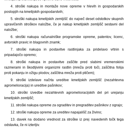
4. stroški nakupa in montaže nove opreme v hlevih in gospodarskih
poslopjih na kmetijskih gospodarstvih;
5. stroški nakupa kmetijskih zemljišč do največ deset odstotkov skupnih
upravičenih stroškov naložbe, če je nakup kmetijskih zemljišč sestavni del
naložbe;
6. stroški nakupa računalniške programske opreme, patentov, licenc,
avtorskih pravic in blagovnih znamk;
7. stroški nakupa in postavitve rastlinjaka za pridelavo vrtnin s
pripadajočo opremo;
8. stroški nakupa in postavitve zaščite pred slabimi vremenskimi
razmerami in škodljivimi organizmi rastlin (mreža proti toči, zaščitna folija
proti pokanju in ožigu plodov, zaščitna mreža proti ptičem);
9. stroški izdelave načrta ureditve kmetijskih zemljišč (nezahtevna
agromelioracija) in ureditve pašnikov;
10. stroški izvedbe nezahtevnih agromelioracijskih del pri urejanju
kmetijskih zemljišč;
11. stroški nakupa opreme za ograditev in pregraditev pašnikov z ograjo;
12. stroški nakupa opreme za ureditev napajališč za živino;
13. davek na dodano vrednost za stroške iz prej navedenih točk tega
odstavka, če ni izterljiv.