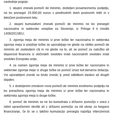
naslednje pogoje:
1. skupni znesek pomoči de minimis, dodeljen posameznemu podjetju,
ne bo presegel 25.000,00 eurov v predhodnih dveh poslovnih letih in v
tekočem poslovnem letu;
2. skupni kumulativni znesek pomoči de minimis ne bo presegel
nacionalne in sektorske omejitve za Slovenijo, iz Priloge II k Uredbi
1408/2013/EU;
3. zgornja meja de minimis iz prve točke ter nacionalna in sektorska
zgornja meja iz prejšnje točke se uporabljajo ne glede na obliko pomoči de
minimis ali zastavljeni cilj in ne glede na to, ali se pomoč za naložbo ali
dejavnost financira iz občinskih sredstev in/ali nacionalnih sredstev in/ali
sredstev Evropske unije;
4. za namen zgornje meje de minimis iz prve točke ter nacionalne in
sektorske zgornje meje iz druge točke se pomoč izrazi kot denarna dotacija.
Vsi uporabljeni zneski so bruto zneski, tj. pred odbitkom davkov ali drugih
dajatev;
5. z dodeljenim zneskom nove pomoči de minimis enotnemu podjetju ne
bo presežena zgornja meja de minimis iz prve točke ter nacionalna in
sektorska zgornja meja iz druge točke;
6. pomoč de minimis se ne bo kumulirala z državno pomočjo v zvezi z
istimi upravičenimi stroški ali z državno pomočjo za isti ukrep za tvegano
financiranje, če bi se s takšno kumulacijo presegla najvišja intenzivnost