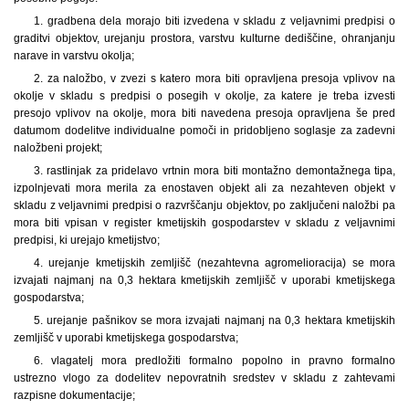
1. gradbena dela morajo biti izvedena v skladu z veljavnimi predpisi o
graditvi objektov, urejanju prostora, varstvu kulturne dediščine, ohranjanju
narave in varstvu okolja;
2. za naložbo, v zvezi s katero mora biti opravljena presoja vplivov na
okolje v skladu s predpisi o posegih v okolje, za katere je treba izvesti
presojo vplivov na okolje, mora biti navedena presoja opravljena še pred
datumom dodelitve individualne pomoči in pridobljeno soglasje za zadevni
naložbeni projekt;
3. rastlinjak za pridelavo vrtnin mora biti montažno demontažnega tipa,
izpolnjevati mora merila za enostaven objekt ali za nezahteven objekt v
skladu z veljavnimi predpisi o razvrščanju objektov, po zaključeni naložbi pa
mora biti vpisan v register kmetijskih gospodarstev v skladu z veljavnimi
predpisi, ki urejajo kmetijstvo;
4. urejanje kmetijskih zemljišč (nezahtevna agromelioracija) se mora
izvajati najmanj na 0,3 hektara kmetijskih zemljišč v uporabi kmetijskega
gospodarstva;
5. urejanje pašnikov se mora izvajati najmanj na 0,3 hektara kmetijskih
zemljišč v uporabi kmetijskega gospodarstva;
6. vlagatelj mora predložiti formalno popolno in pravno formalno
ustrezno vlogo za dodelitev nepovratnih sredstev v skladu z zahtevami
razpisne dokumentacije;