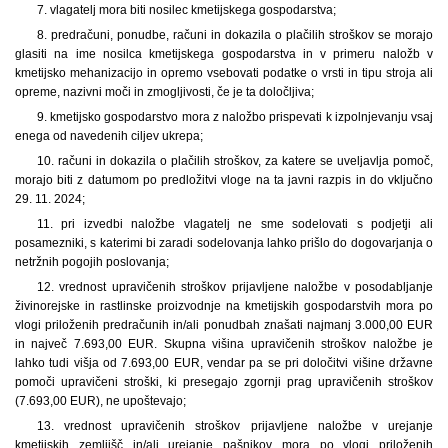
7. vlagatelj mora biti nosilec kmetijskega gospodarstva;
8. predračuni, ponudbe, računi in dokazila o plačilih stroškov se morajo
glasiti na ime nosilca kmetijskega gospodarstva in v primeru naložb v
kmetijsko mehanizacijo in opremo vsebovati podatke o vrsti in tipu stroja ali
opreme, nazivni moči in zmogljivosti, če je ta določljiva;
9. kmetijsko gospodarstvo mora z naložbo prispevati k izpolnjevanju vsaj
enega od navedenih ciljev ukrepa;
10. računi in dokazila o plačilih stroškov, za katere se uveljavlja pomoč,
morajo biti z datumom po predložitvi vloge na ta javni razpis in do vključno
29. 11. 2024;
11. pri izvedbi naložbe vlagatelj ne sme sodelovati s podjetji ali
posamezniki, s katerimi bi zaradi sodelovanja lahko prišlo do dogovarjanja o
netržnih pogojih poslovanja;
12. vrednost upravičenih stroškov prijavljene naložbe v posodabljanje
živinorejske in rastlinske proizvodnje na kmetijskih gospodarstvih mora po
vlogi priloženih predračunih in/ali ponudbah znašati najmanj 3.000,00 EUR
in največ 7.693,00 EUR. Skupna višina upravičenih stroškov naložbe je
lahko tudi višja od 7.693,00 EUR, vendar pa se pri določitvi višine državne
pomoči upravičeni stroški, ki presegajo zgornji prag upravičenih stroškov
(7.693,00 EUR), ne upoštevajo;
13. vrednost upravičenih stroškov prijavljene naložbe v urejanje
kmetijskih zemljišč in/ali urejanje pašnikov mora po vlogi priloženih