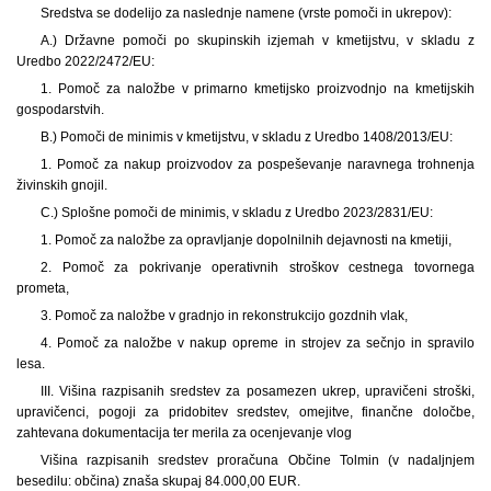
Sredstva se dodelijo za naslednje namene (vrste pomoči in ukrepov):
A.) Državne pomoči po skupinskih izjemah v kmetijstvu, v skladu z
Uredbo 2022/2472/EU:
1. Pomoč za naložbe v primarno kmetijsko proizvodnjo na kmetijskih
gospodarstvih.
B.) Pomoči de minimis v kmetijstvu, v skladu z Uredbo 1408/2013/EU:
1. Pomoč za nakup proizvodov za pospeševanje naravnega trohnenja
živinskih gnojil.
C.) Splošne pomoči de minimis, v skladu z Uredbo 2023/2831/EU:
1. Pomoč za naložbe za opravljanje dopolnilnih dejavnosti na kmetiji,
2. Pomoč za pokrivanje operativnih stroškov cestnega tovornega
prometa,
3. Pomoč za naložbe v gradnjo in rekonstrukcijo gozdnih vlak,
4. Pomoč za naložbe v nakup opreme in strojev za sečnjo in spravilo
lesa.
III. Višina razpisanih sredstev za posamezen ukrep, upravičeni stroški,
upravičenci, pogoji za pridobitev sredstev, omejitve, finančne določbe,
zahtevana dokumentacija ter merila za ocenjevanje vlog
Višina razpisanih sredstev proračuna Občine Tolmin (v nadaljnjem
besedilu: občina) znaša skupaj 84.000,00 EUR.