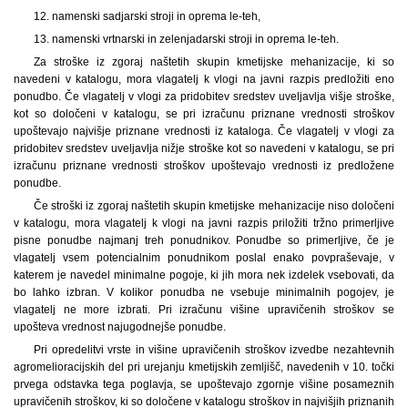
12. namenski sadjarski stroji in oprema le-teh,
13. namenski vrtnarski in zelenjadarski stroji in oprema le-teh.
Za stroške iz zgoraj naštetih skupin kmetijske mehanizacije, ki so
navedeni v katalogu, mora vlagatelj k vlogi na javni razpis predložiti eno
ponudbo. Če vlagatelj v vlogi za pridobitev sredstev uveljavlja višje stroške,
kot so določeni v katalogu, se pri izračunu priznane vrednosti stroškov
upoštevajo najvišje priznane vrednosti iz kataloga. Če vlagatelj v vlogi za
pridobitev sredstev uveljavlja nižje stroške kot so navedeni v katalogu, se pri
izračunu priznane vrednosti stroškov upoštevajo vrednosti iz predložene
ponudbe.
Če stroški iz zgoraj naštetih skupin kmetijske mehanizacije niso določeni
v katalogu, mora vlagatelj k vlogi na javni razpis priložiti tržno primerljive
pisne ponudbe najmanj treh ponudnikov. Ponudbe so primerljive, če je
vlagatelj vsem potencialnim ponudnikom poslal enako povpraševaje, v
katerem je navedel minimalne pogoje, ki jih mora nek izdelek vsebovati, da
bo lahko izbran. V kolikor ponudba ne vsebuje minimalnih pogojev, je
vlagatelj ne more izbrati. Pri izračunu višine upravičenih stroškov se
upošteva vrednost najugodnejše ponudbe.
Pri opredelitvi vrste in višine upravičenih stroškov izvedbe nezahtevnih
agromelioracijskih del pri urejanju kmetijskih zemljišč, navedenih v 10. točki
prvega odstavka tega poglavja, se upoštevajo zgornje višine posameznih
upravičenih stroškov, ki so določene v katalogu stroškov in najvišjih priznanih