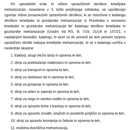
Pri opredelitvi vrste in višine upravičenih stroškov kmetijske
mehanizacije, navedene v 3. točki prejšnjega odstavka, se upoštevajo
zgornje višine posameznih upravičenih stroškov, ki so določene v katalogu
stroškov kmetijske in gozdarske mehanizacije iz Pravilnika o seznamu
kmetijske in gozdarske mehanizacije ter katalogu stroškov kmetijske in
gozdarske mehanizacije (Uradni list RS, št. 7/16, 31/19 in 157/21; v
nadaljnjem besedilu: katalog), in sicer so do pomoči po tem javnem razpisu
upravičeni stroški nakupa kmetijske mehanizacije, ki se v katalogu uvršča v
naslednje skupine:
1. traktorji, drugi vlečni stroji in oprema le-teh,
2. stroji za prekladanje materialov in oprema le-teh,
3. stroji za transport in oprema le-teh,
4. stroji za obdelavo tal in oprema le-teh,
5. stroji za gnojenje in oprema le-teh,
6. stroji za setev in sajenje in oprema le-teh,
7. stroji za nego in varstvo rastlin in oprema le-teh,
8. stroji za spravilo krme s travinja in oprema le-teh,
9. stroji za spravilo zrnatih, silažnih in predilnih poljščin in oprema le-teh,
10. stroji za spravilo krompirja in čebule in oprema le-teh,
11. mobilna dvoriščna mehanizacija,