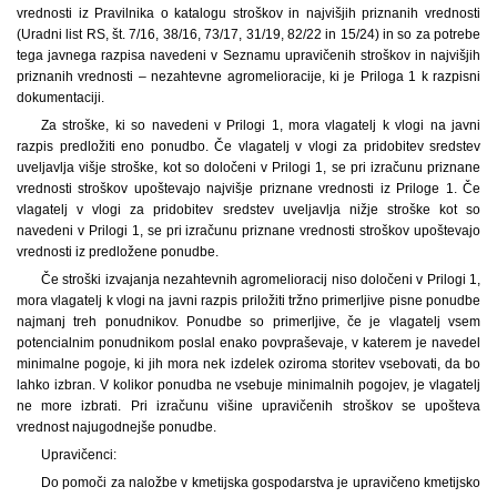
vrednosti iz Pravilnika o katalogu stroškov in najvišjih priznanih vrednosti
(Uradni list RS, št. 7/16, 38/16, 73/17, 31/19, 82/22 in 15/24) in so za potrebe
tega javnega razpisa navedeni v Seznamu upravičenih stroškov in najvišjih
priznanih vrednosti – nezahtevne agromelioracije, ki je Priloga 1 k razpisni
dokumentaciji.
Za stroške, ki so navedeni v Prilogi 1, mora vlagatelj k vlogi na javni
razpis predložiti eno ponudbo. Če vlagatelj v vlogi za pridobitev sredstev
uveljavlja višje stroške, kot so določeni v Prilogi 1, se pri izračunu priznane
vrednosti stroškov upoštevajo najvišje priznane vrednosti iz Priloge 1. Če
vlagatelj v vlogi za pridobitev sredstev uveljavlja nižje stroške kot so
navedeni v Prilogi 1, se pri izračunu priznane vrednosti stroškov upoštevajo
vrednosti iz predložene ponudbe.
Če stroški izvajanja nezahtevnih agromelioracij niso določeni v Prilogi 1,
mora vlagatelj k vlogi na javni razpis priložiti tržno primerljive pisne ponudbe
najmanj treh ponudnikov. Ponudbe so primerljive, če je vlagatelj vsem
potencialnim ponudnikom poslal enako povpraševaje, v katerem je navedel
minimalne pogoje, ki jih mora nek izdelek oziroma storitev vsebovati, da bo
lahko izbran. V kolikor ponudba ne vsebuje minimalnih pogojev, je vlagatelj
ne more izbrati. Pri izračunu višine upravičenih stroškov se upošteva
vrednost najugodnejše ponudbe.
Upravičenci:
Do pomoči za naložbe v kmetijska gospodarstva je upravičeno kmetijsko