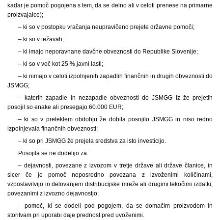
kadar je pomoč pogojena s tem, da se delno ali v celoti prenese na primarne
proizvajalce);
– ki so v postopku vračanja neupravičeno prejete državne pomoči;
– ki so v težavah;
– ki imajo neporavnane davčne obveznosti do Republike Slovenije;
– ki so v več kot 25 % javni lasti;
– ki nimajo v celoti izpolnjenih zapadlih finančnih in drugih obveznosti do
JSMGG;
– katerih zapadle in nezapadle obveznosti do JSMGG iz že prejetih
posojil so enake ali presegajo 60.000 EUR;
– ki so v preteklem obdobju že dobila posojilo JSMGG in niso redno
izpolnjevala finančnih obveznosti;
– ki so pri JSMGG že prejela sredstva za isto investicijo.
Posojila se ne dodelijo za:
– dejavnosti, povezane z izvozom v tretje države ali države članice, in
sicer če je pomoč neposredno povezana z izvoženimi količinami,
vzpostavitvijo in delovanjem distribucijske mreže ali drugimi tekočimi izdatki,
povezanimi z izvozno dejavnostjo;
– pomoč, ki se dodeli pod pogojem, da se domačim proizvodom in
storitvam pri uporabi daje prednost pred uvoženimi.