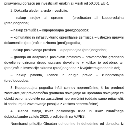
prijavnemu obrazcu pri investicijah enakih ali višjih od 50.001 EUR.
2. Dokazila glede na vrsto investicije:
– nakup strojev ali opreme – (pred)račun ali kupoprodajna
(pred)pogodba;
– nakup zemljišča – kupoprodajna (pred)pogodba;
– komunalno in infrastrukturno opremljanje zemljišča – ustrezen upravni
dokument in (pred)račun oziroma (pred)pogodba;
– nakup poslovnega prostora – kupoprodajna (pred)pogodba;
– gradnja ali adaptacija poslovnih prostorov – pravnomočno gradbeno
dovoljenje oziroma drugo upravno dovoljenje, v kolikor je potrebno, ter
(pred)račun investicije oziroma (pred)pogodba z izvajalcem gradbenih del;
– nakup patenta, licence in drugih pravic – kupoprodajna
(pred)pogodba.
3. Kupoprodajna pogodba in/ali cenitev nepremičnine, ki bo predmet
zastavitve, ter pravnomočno gradbeno dovoljenje ali uporabno dovoljenje za
objekt oziroma objekte na zastavljeni nepremičnini (oddajo samo prijavitelji,
ki bodo urejali zavarovanje posojila z zastavo nepremičnine).
4. Bilanca stanja, Izkaz poslovnega izida in Izkaz bilančnega
dobička/izgube za leto 2023, predloženih na AJPES.
Normiranci priložijo Obračun dohodnine in dohodnine od dohodka iz