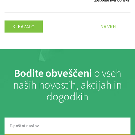
gospodarstva Goriške
KAZALO
NA VRH
Bodite obveščeni
o vseh
naših novostih, akcijah in
dogodkih