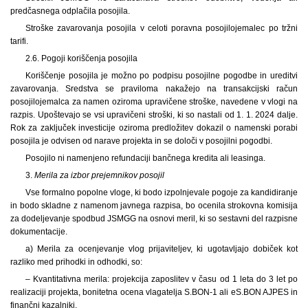
predčasnega odplačila posojila.
Stroške zavarovanja posojila v celoti poravna posojilojemalec po tržni
tarifi.
2.6. Pogoji koriščenja posojila
Koriščenje posojila je možno po podpisu posojilne pogodbe in ureditvi
zavarovanja. Sredstva se praviloma nakažejo na transakcijski račun
posojilojemalca za namen oziroma upravičene stroške, navedene v vlogi na
razpis. Upoštevajo se vsi upravičeni stroški, ki so nastali od 1. 1. 2024 dalje.
Rok za zaključek investicije oziroma predložitev dokazil o namenski porabi
posojila je odvisen od narave projekta in se določi v posojilni pogodbi.
Posojilo ni namenjeno refundaciji bančnega kredita ali leasinga.
3.
Merila za izbor prejemnikov posojil
Vse formalno popolne vloge, ki bodo izpolnjevale pogoje za kandidiranje
in bodo skladne z namenom javnega razpisa, bo ocenila strokovna komisija
za dodeljevanje spodbud JSMGG na osnovi meril, ki so sestavni del razpisne
dokumentacije.
a) Merila za ocenjevanje vlog prijaviteljev, ki ugotavljajo dobiček kot
razliko med prihodki in odhodki, so:
– Kvantitativna merila: projekcija zaposlitev v času od 1 leta do 3 let po
realizaciji projekta, bonitetna ocena vlagatelja S.BON-1 ali eS.BON AJPES in
finančni kazalniki.