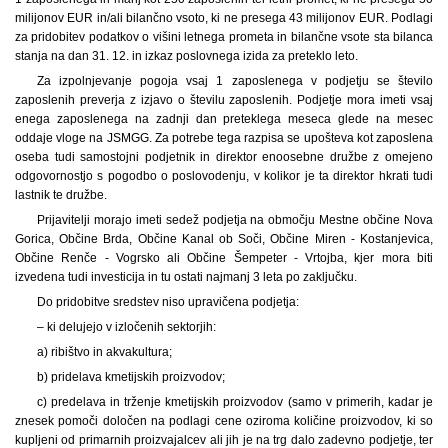
milijonov EUR in/ali bilančno vsoto, ki ne presega 43 milijonov EUR. Podlagi
za pridobitev podatkov o višini letnega prometa in bilančne vsote sta bilanca
stanja na dan 31. 12. in izkaz poslovnega izida za preteklo leto.
Za izpolnjevanje pogoja vsaj 1 zaposlenega v podjetju se število
zaposlenih preverja z izjavo o številu zaposlenih. Podjetje mora imeti vsaj
enega zaposlenega na zadnji dan preteklega meseca glede na mesec
oddaje vloge na JSMGG. Za potrebe tega razpisa se upošteva kot zaposlena
oseba tudi samostojni podjetnik in direktor enoosebne družbe z omejeno
odgovornostjo s pogodbo o poslovodenju, v kolikor je ta direktor hkrati tudi
lastnik te družbe.
Prijavitelji morajo imeti sedež podjetja na območju Mestne občine Nova
Gorica, Občine Brda, Občine Kanal ob Soči, Občine Miren - Kostanjevica,
Občine Renče - Vogrsko ali Občine Šempeter - Vrtojba, kjer mora biti
izvedena tudi investicija in tu ostati najmanj 3 leta po zaključku.
Do pridobitve sredstev niso upravičena podjetja:
– ki delujejo v izločenih sektorjih:
a) ribištvo in akvakultura;
b) pridelava kmetijskih proizvodov;
c) predelava in trženje kmetijskih proizvodov (samo v primerih, kadar je
znesek pomoči določen na podlagi cene oziroma količine proizvodov, ki so
kupljeni od primarnih proizvajalcev ali jih je na trg dalo zadevno podjetje, ter