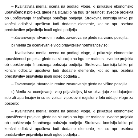
– Kvalitativna merila: ocena na podlagi vloge, ki prikazuje ekonomsko
upravičenost projekta glede na situacijo na trgu ter realnost izvedbe projekta
ob upoštevanju finančnega položaja podjetja. Strokovna komisija lahko pri
končni odločitvi upošteva tudi dodatne elemente, kot so npr. osebna
predstavitev prijavitelja in/ali ogled podjetja …
– Zavarovanje: stvarno in realno zavarovanje glede na višino posojila.
b) Merila za ocenjevanje vlog prijaviteljev normirancev so:
– Kvalitativna merila: ocena na podlagi vloge, ki prikazuje ekonomsko
upravičenost projekta glede na situacijo na trgu ter realnost izvedbe projekta
ob upoštevanju finančnega položaja podjetja. Strokovna komisija lahko pri
končni odločitvi upošteva tudi dodatne elemente, kot so npr. osebna
predstavitev prijavitelja in/ali ogled podjetja …
– Zavarovanje: stvarno in realno zavarovanje glede na višino posojila.
c) Merila za ocenjevanje vlog prijaviteljev, ki se ukvarjajo z oddajanjem
sob ali apartmajev in so se vpisali v poslovni register v letu oddaje vloge za
posojilo:
– Kvalitativna merila: ocena na podlagi vloge, ki prikazuje ekonomsko
upravičenost projekta glede na situacijo na trgu ter realnost izvedbe projekta
ob upoštevanju finančnega položaja podjetja. Strokovna komisija lahko pri
končni odločitvi upošteva tudi dodatne elemente, kot so npr. osebna
predstavitev prijavitelja in/ali ogled podjetja …