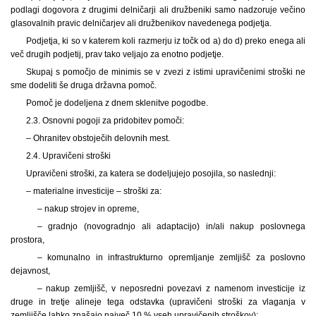
podlagi dogovora z drugimi delničarji ali družbeniki samo nadzoruje večino
glasovalnih pravic delničarjev ali družbenikov navedenega podjetja.
Podjetja, ki so v katerem koli razmerju iz točk od a) do d) preko enega ali
več drugih podjetij, prav tako veljajo za enotno podjetje.
Skupaj s pomočjo de minimis se v zvezi z istimi upravičenimi stroški ne
sme dodeliti še druga državna pomoč.
Pomoč je dodeljena z dnem sklenitve pogodbe.
2.3. Osnovni pogoji za pridobitev pomoči:
– Ohranitev obstoječih delovnih mest.
2.4. Upravičeni stroški
Upravičeni stroški, za katera se dodeljujejo posojila, so naslednji:
– materialne investicije – stroški za:
– nakup strojev in opreme,
– gradnjo (novogradnjo ali adaptacijo) in/ali nakup poslovnega
prostora,
– komunalno in infrastrukturno opremljanje zemljišč za poslovno
dejavnost,
– nakup zemljišč, v neposredni povezavi z namenom investicije iz
druge in tretje alineje tega odstavka (upravičeni stroški za vlaganja v
zemljišče lahko znašajo največ 10 % vseh upravičenih stroškov);