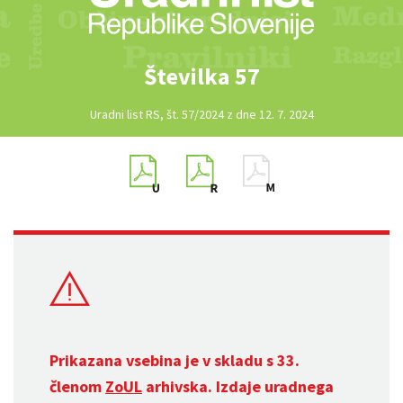
Številka 57
Uradni list RS, št. 57/2024 z dne 12. 7. 2024
Prikazana vsebina je v skladu s 33.
členom
ZoUL
arhivska. Izdaje uradnega