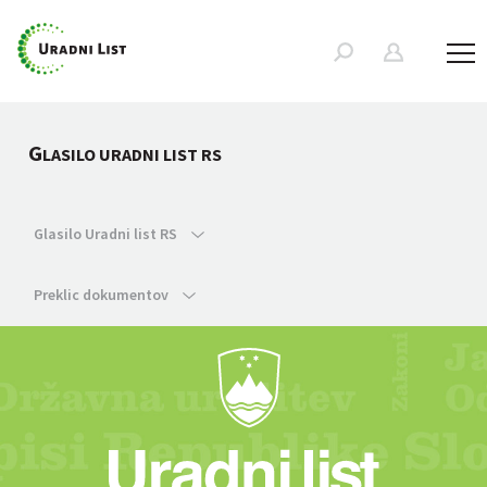
G
LASILO URADNI LIST RS
Glasilo Uradni list RS
Preklic dokumentov