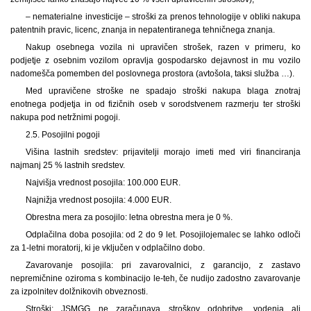
– nematerialne investicije – stroški za prenos tehnologije v obliki nakupa
patentnih pravic, licenc, znanja in nepatentiranega tehničnega znanja.
Nakup osebnega vozila ni upravičen strošek, razen v primeru, ko
podjetje z osebnim vozilom opravlja gospodarsko dejavnost in mu vozilo
nadomešča pomemben del poslovnega prostora (avtošola, taksi služba …).
Med upravičene stroške ne spadajo stroški nakupa blaga znotraj
enotnega podjetja in od fizičnih oseb v sorodstvenem razmerju ter stroški
nakupa pod netržnimi pogoji.
2.5. Posojilni pogoji
Višina lastnih sredstev: prijavitelji morajo imeti med viri financiranja
najmanj 25 % lastnih sredstev.
Najvišja vrednost posojila: 100.000 EUR.
Najnižja vrednost posojila: 4.000 EUR.
Obrestna mera za posojilo: letna obrestna mera je 0 %.
Odplačilna doba posojila: od 2 do 9 let. Posojilojemalec se lahko odloči
za 1-letni moratorij, ki je vključen v odplačilno dobo.
Zavarovanje posojila: pri zavarovalnici, z garancijo, z zastavo
nepremičnine oziroma s kombinacijo le-teh, če nudijo zadostno zavarovanje
za izpolnitev dolžnikovih obveznosti.
Stroški: JSMGG ne zaračunava stroškov odobritve, vodenja ali