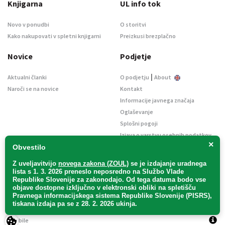
Knjigarna
UL info tok
Novo v ponudbi
O storitvi
Kako nakupovati v spletni knjigarni
Preizkusi brezplačno
Novice
Podjetje
|
Aktualni članki
O podjetju
About
Naroči se na novice
Kontakt
Informacije javnega značaja
Oglaševanje
Splošni pogoji
Izjava o varstvu osebnih podatkov
×
E-dražbe
Obvestilo
Z uveljavitvijo
novega zakona (ZOUL)
se je
izdajanje uradnega
lista s 1. 3. 2026 preneslo
neposredno
na Službo Vlade
Republike Slovenije za zakonodajo
. Od tega datuma bodo vse
objave dostopne izključno v elektronski obliki na spletišču
Pravnega informacijskega sistema Republike Slovenije (PISRS),
Uradni list d. o. o. – v likvidaciji / Vse pravice pridržane.
tiskana izdaja pa se z 28. 2. 2026 ukinja.
Pravna obvestila
/
Piškotki
/ Avtorji:
TriTim spletna agencija
v sodelovanju z
2Mobile