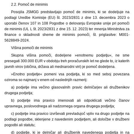
2.2. Pomoč de minimis
Posojila JSMGG predstavljajo pomoč de minimis, ki se dodeljuje na
podlagi Uredbe Komisije (EU) št. 2023/2831 z dne 13. decembra 2023 o
uporabi členov 107 in 108 Pogodbe o delovanju Evropske unije pri pomoči
de minimis (UL L št. 2023/2831 z dne 15. 12. 2023) ter mnenja Ministrstva za
finance o skladnosti sheme de minimis pomoči, št. priglasitve: M001-
5628849-2024.
Višina pomoči de minimis
Skupna višina pomoči, dodeljene »enotnemu podjetju«, ne sme
presegati 300.000 EUR v obdobju treh proračunskih let ne glede to, iz katerih
javnih virov (občina, država ali mednarodni viri) je pomoč dodeljena.
»Enotno podjetje« pomeni vsa podjetja, ki so med seboj povezana
oziroma so najmanj v enem od naslednjih razmerij:
a) podjetje ima večino glasovalnih pravic delničarjev ali družbenikov
drugega podjetja;
b) podjetje ima pravico imenovati ali odpoklicati večino članov
upravnega, poslovodnega ali nadzornega organa drugega podjetja;
c) podjetje ima pravico izvrševati prevladujoč vpliv na drugo podjetje na
podlagi pogodbe, sklenjene z navedenim podjetjem, ali določbe v družbeni
pogodbi ali statutu;
d) podjetje, ki je delničar ali družbenik navedenega podjetja in na