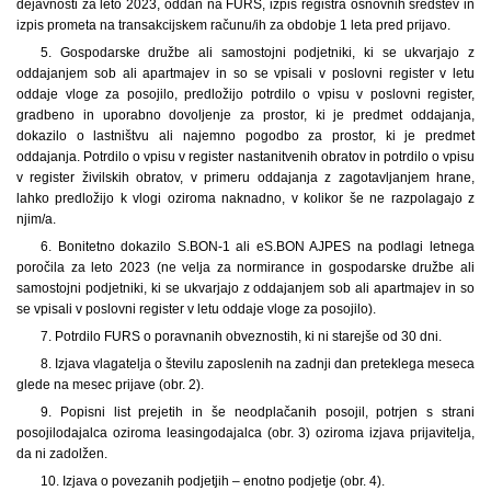
dejavnosti za leto 2023, oddan na FURS, izpis registra osnovnih sredstev in
izpis prometa na transakcijskem računu/ih za obdobje 1 leta pred prijavo.
5. Gospodarske družbe ali samostojni podjetniki, ki se ukvarjajo z
oddajanjem sob ali apartmajev in so se vpisali v poslovni register v letu
oddaje vloge za posojilo, predložijo potrdilo o vpisu v poslovni register,
gradbeno in uporabno dovoljenje za prostor, ki je predmet oddajanja,
dokazilo o lastništvu ali najemno pogodbo za prostor, ki je predmet
oddajanja. Potrdilo o vpisu v register nastanitvenih obratov in potrdilo o vpisu
v register živilskih obratov, v primeru oddajanja z zagotavljanjem hrane,
lahko predložijo k vlogi oziroma naknadno, v kolikor še ne razpolagajo z
njim/a.
6. Bonitetno dokazilo S.BON-1 ali eS.BON AJPES na podlagi letnega
poročila za leto 2023 (ne velja za normirance in gospodarske družbe ali
samostojni podjetniki, ki se ukvarjajo z oddajanjem sob ali apartmajev in so
se vpisali v poslovni register v letu oddaje vloge za posojilo).
7. Potrdilo FURS o poravnanih obveznostih, ki ni starejše od 30 dni.
8. Izjava vlagatelja o številu zaposlenih na zadnji dan preteklega meseca
glede na mesec prijave (obr. 2).
9. Popisni list prejetih in še neodplačanih posojil, potrjen s strani
posojilodajalca oziroma leasingodajalca (obr. 3) oziroma izjava prijavitelja,
da ni zadolžen.
10. Izjava o povezanih podjetjih – enotno podjetje (obr. 4).