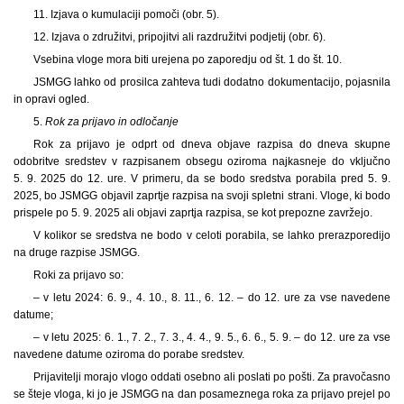
11. Izjava o kumulaciji pomoči (obr. 5).
12. Izjava o združitvi, pripojitvi ali razdružitvi podjetij (obr. 6).
Vsebina vloge mora biti urejena po zaporedju od št. 1 do št. 10.
JSMGG lahko od prosilca zahteva tudi dodatno dokumentacijo, pojasnila
in opravi ogled.
5.
Rok za prijavo in odločanje
Rok za prijavo je odprt od dneva objave razpisa do dneva skupne
odobritve sredstev v razpisanem obsegu oziroma najkasneje do vključno
5. 9. 2025 do 12. ure. V primeru, da se bodo sredstva porabila pred 5. 9.
2025, bo JSMGG objavil zaprtje razpisa na svoji spletni strani. Vloge, ki bodo
prispele po 5. 9. 2025 ali objavi zaprtja razpisa, se kot prepozne zavržejo.
V kolikor se sredstva ne bodo v celoti porabila, se lahko prerazporedijo
na druge razpise JSMGG.
Roki za prijavo so:
– v letu 2024: 6. 9., 4. 10., 8. 11., 6. 12. – do 12. ure za vse navedene
datume;
– v letu 2025: 6. 1., 7. 2., 7. 3., 4. 4., 9. 5., 6. 6., 5. 9. – do 12. ure za vse
navedene datume oziroma do porabe sredstev.
Prijavitelji morajo vlogo oddati osebno ali poslati po pošti. Za pravočasno
se šteje vloga, ki jo je JSMGG na dan posameznega roka za prijavo prejel po