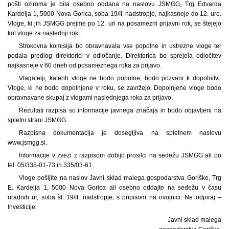
pošti oziroma je bila osebno oddana na naslovu JSMGG, Trg Edvarda
Kardelja 1, 5000 Nova Gorica, soba 19/II. nadstropje, najkasneje do 12. ure.
Vloge, ki jih JSMGG prejme po 12. uri na posamezni prijavni rok, se štejejo
kot vloge za naslednji rok.
Strokovna komisija bo obravnavala vse popolne in ustrezne vloge ter
podala predlog direktorici v odločanje. Direktorica bo sprejela odločitev
najkasneje v 60 dneh od posameznega roka za prijavo.
Vlagatelji, katerih vloge ne bodo popolne, bodo pozvani k dopolnitvi.
Vloge, ki ne bodo dopolnjene v roku, se zavržejo. Dopolnjene vloge bodo
obravnavane skupaj z vlogami naslednjega roka za prijavo.
Rezultati razpisa so informacije javnega značaja in bodo objavljeni na
spletni strani JSMGG.
Razpisna dokumentacija je dosegljiva na spletnem naslovu
www.jsmgg.si.
Informacije v zvezi z razpisom dobijo prosilci na sedežu JSMGG ali po
tel. 05/335-01-73 in 335/03-61.
Vloge pošljite na naslov Javni sklad malega gospodarstva Goriške, Trg
E. Kardelja 1, 5000 Nova Gorica ali osebno oddajte na sedežu v času
uradnih ur, soba št. 19/II. nadstropje, s pripisom na ovojnici: Ne odpiraj –
Investicije.
Javni sklad malega