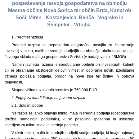
pospeševanje razvoja gospodarstva na območju
Mestne občine Nova Gorica ter občin Brda, Kanal ob
Soči, Miren - Kostanjevica, Renče - Vogrsko in
Šempeter - Vrtojba
1.
Predmet razpisa
Predmet razpisa so neposredna dolgoročna posojila za financiranje
investicij v mikro, malih in srednjih podjetjih na območju občin ustanoviteljic
Javnega sklada malega gospodarstva Goriške (v nadaljevanju: JSMGG).
Namen javnega razpisa je spodbujanje podjetij pri investicijah, katerih
cilj je ohranjanje obstoječih delovnih mest in odpiranje novih, izboljšanje
tržnega položaja podjetja, prodor na nove trge ter širitev in obnova
dejavnosti.
Skupna višina razpisanih sredstev je 750.000 EUR.
2.
Pogoji za kandidiranje na javnem razpisu
2.1. Splošni pogoji
Na razpis se lahko prijavijo mikro, mala in srednja podjetja (gospodarske
družbe, samostojni podjetniki), ki so posojilno sposobna in ustrezajo
kriterijem za mikro, mala in srednja podjetja.
V okvir mikro, malih in srednjih podjetij sodijo podjetja, ki imajo najmanj
1 zaposlenega in manj kot 250 zaposlenih ter letni promet, ki ne presega 50