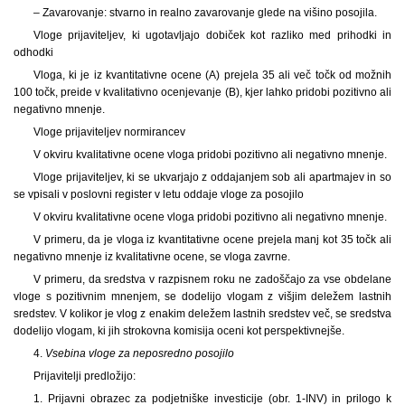
– Zavarovanje: stvarno in realno zavarovanje glede na višino posojila.
Vloge prijaviteljev, ki ugotavljajo dobiček kot razliko med prihodki in
odhodki
Vloga, ki je iz kvantitativne ocene (A) prejela 35 ali več točk od možnih
100 točk, preide v kvalitativno ocenjevanje (B), kjer lahko pridobi pozitivno ali
negativno mnenje.
Vloge prijaviteljev normirancev
V okviru kvalitativne ocene vloga pridobi pozitivno ali negativno mnenje.
Vloge prijaviteljev, ki se ukvarjajo z oddajanjem sob ali apartmajev in so
se vpisali v poslovni register v letu oddaje vloge za posojilo
V okviru kvalitativne ocene vloga pridobi pozitivno ali negativno mnenje.
V primeru, da je vloga iz kvantitativne ocene prejela manj kot 35 točk ali
negativno mnenje iz kvalitativne ocene, se vloga zavrne.
V primeru, da sredstva v razpisnem roku ne zadoščajo za vse obdelane
vloge s pozitivnim mnenjem, se dodelijo vlogam z višjim deležem lastnih
sredstev. V kolikor je vlog z enakim deležem lastnih sredstev več, se sredstva
dodelijo vlogam, ki jih strokovna komisija oceni kot perspektivnejše.
4.
Vsebina vloge za neposredno posojilo
Prijavitelji predložijo:
1. Prijavni obrazec za podjetniške investicije (obr. 1-INV) in prilogo k