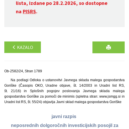
lista, izdane po 28.2.2026, so dostopne
na
PISRS
.
KAZALO
Ob-2582/24, Stran 1789
Na podlagi Odloka o ustanovitvi Javnega sklada malega gospodarstva
Goriške (Časopis OKO, Uradne objave, št. 14/2003 in Uradni list RS,
št. 21/16) in Splošnih pogojev poslovanja Javnega sklada malega
gospodarstva Goriške za pomoči de minimis (spletna stran: www.jsmgg.si in
Uradni list RS, št. 55/24) objavlja Javni sklad malega gospodarstva Goriške
javni razpis
neposrednih dolgoročnih investicijskih posojil za