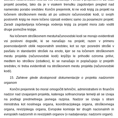
projekt posebej, tako da je v vsakem trenutku zagotovljen pregled nad
namensko porabo sredstev. Končni prejemnik, ki ne vodi knjig za projekt na
ločenem stroškovnem mestu ali po ustrezni računovodski kodi, iz svojih
poslovnih knjig ne more ločeno izpisati evidenc samo za posamezni projekt.
Zaradi zagotavljanja ločenega vodenja knjig za projekt mora zato voditi
druge pomožne knjige.
Na ločenem stroškovnem mestu/računovodski kodi se morajo evidentirati
vsi poslovni dogodki, ki se nanašajo na projekt, razen v primeru
poenostavljenih oblik nepovratnih sredstev, kot so npr. posredni stroški v
pavšalu in standardni strošek na enoto, kjer se na ločenem stroškovnem
mestu projekta (računovodski kodi) knjižijo le prihodki oziroma prilivi,
medtem ko stroškov (izdatkov), ki se nanašajo in poplačujejo iz prejetih
sredstev, ni treba evidentirati na stroškovnem mestu projekta (računovodski
kodi).
15.
Zahteve glede dostopnosti dokumentacije o projektu nadzornim
organom
Končni prejemnik bo moral omogočiti tehnični, administrativni in finančni
nadzor nad izvajanjem projekta, katerega sofinanciranje temelji ali se izvaja
na podlagi predmetnega javnega razpisa. Nadzor se izvaja s strani
ministrstva kot nosilnega organa, koordinacijskega organa, stroškovnega
organa, revizijskega organa, Evropske komisije ter drugih nacionalnih in
evropskih nadzornih in revizijskih organov (v nadaljevanju: nadzorni organi).