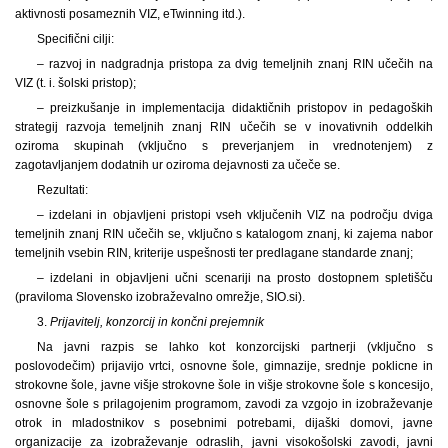
aktivnosti posameznih VIZ, eTwinning itd.).
Specifični cilji:
– razvoj in nadgradnja pristopa za dvig temeljnih znanj RIN učečih na
VIZ (t. i. šolski pristop);
– preizkušanje in implementacija didaktičnih pristopov in pedagoških
strategij razvoja temeljnih znanj RIN učečih se v inovativnih oddelkih
oziroma skupinah (vključno s preverjanjem in vrednotenjem) z
zagotavljanjem dodatnih ur oziroma dejavnosti za učeče se.
Rezultati:
– izdelani in objavljeni pristopi vseh vključenih VIZ na področju dviga
temeljnih znanj RIN učečih se, vključno s katalogom znanj, ki zajema nabor
temeljnih vsebin RIN, kriterije uspešnosti ter predlagane standarde znanj;
– izdelani in objavljeni učni scenariji na prosto dostopnem spletišču
(praviloma Slovensko izobraževalno omrežje, SIO.si).
3.
Prijavitelj, konzorcij in končni prejemnik
Na javni razpis se lahko kot konzorcijski partnerji (vključno s
poslovodečim) prijavijo vrtci, osnovne šole, gimnazije, srednje poklicne in
strokovne šole, javne višje strokovne šole in višje strokovne šole s koncesijo,
osnovne šole s prilagojenim programom, zavodi za vzgojo in izobraževanje
otrok in mladostnikov s posebnimi potrebami, dijaški domovi, javne
organizacije za izobraževanje odraslih, javni visokošolski zavodi, javni