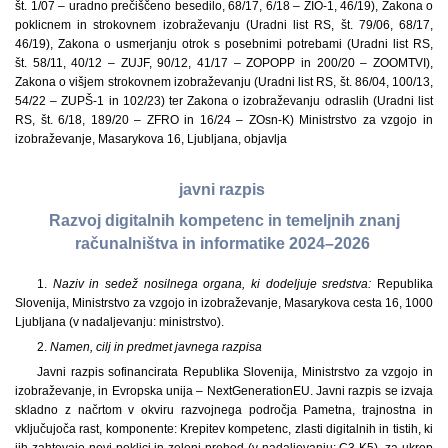
št. 1/07 – uradno prečiščeno besedilo, 68/17, 6/18 – ZIO-1, 46/19), Zakona o
poklicnem in strokovnem izobraževanju (Uradni list RS, št. 79/06, 68/17,
46/19), Zakona o usmerjanju otrok s posebnimi potrebami (Uradni list RS,
št. 58/11, 40/12 – ZUJF, 90/12, 41/17 – ZOPOPP in 200/20 – ZOOMTVI),
Zakona o višjem strokovnem izobraževanju (Uradni list RS, št. 86/04, 100/13,
54/22 – ZUPŠ-1 in 102/23) ter Zakona o izobraževanju odraslih (Uradni list
RS, št. 6/18, 189/20 – ZFRO in 16/24 – ZOsn-K) Ministrstvo za vzgojo in
izobraževanje, Masarykova 16, Ljubljana, objavlja
javni razpis
Razvoj digitalnih kompetenc in temeljnih znanj
računalništva in informatike 2024–2026
1.
Naziv in sedež nosilnega organa, ki dodeljuje sredstva:
Republika
Slovenija, Ministrstvo za vzgojo in izobraževanje, Masarykova cesta 16, 1000
Ljubljana (v nadaljevanju: ministrstvo).
2.
Namen, cilj in predmet javnega razpisa
Javni razpis sofinancirata Republika Slovenija, Ministrstvo za vzgojo in
izobraževanje, in Evropska unija – NextGenerationEU. Javni razpis se izvaja
skladno z načrtom v okviru razvojnega področja Pametna, trajnostna in
vključujoča rast, komponente: Krepitev kompetenc, zlasti digitalnih in tistih, ki
jih zahtevajo novi poklici in zeleni prehod (v nadaljevanju: C3 K5), za ukrep