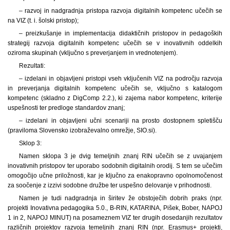
– razvoj in nadgradnja pristopa razvoja digitalnih kompetenc učečih se
na VIZ (t. i. šolski pristop);
– preizkušanje in implementacija didaktičnih pristopov in pedagoških
strategij razvoja digitalnih kompetenc učečih se v inovativnih oddelkih
oziroma skupinah (vključno s preverjanjem in vrednotenjem).
Rezultati:
– izdelani in objavljeni pristopi vseh vključenih VIZ na področju razvoja
in preverjanja digitalnih kompetenc učečih se, vključno s katalogom
kompetenc (skladno z DigComp 2.2.), ki zajema nabor kompetenc, kriterije
uspešnosti ter predloge standardov znanj;
– izdelani in objavljeni učni scenariji na prosto dostopnem spletišču
(praviloma Slovensko izobraževalno omrežje, SIO.si).
Sklop 3:
Namen sklopa 3 je dvig temeljnih znanj RIN učečih se z uvajanjem
inovativnih pristopov ter uporabo sodobnih digitalnih orodij. S tem se učečim
omogočijo učne priložnosti, kar je ključno za enakopravno opolnomočenost
za soočenje z izzivi sodobne družbe ter uspešno delovanje v prihodnosti.
Namen je tudi nadgradnja in širitev že obstoječih dobrih praks (npr.
projekti Inovativna pedagogika 5.0., B-RIN, KATARINA, Pišek, Bober, NAPOJ
1 in 2, NAPOJ MINUT) na posameznem VIZ ter drugih dosedanjih rezultatov
različnih projektov razvoja temeljnih znanj RIN (npr. Erasmus+ projekti,