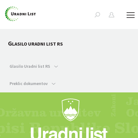
G
LASILO URADNI LIST RS
Glasilo Uradni list RS
Preklic dokumentov