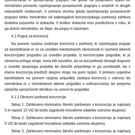
ministrstvo preverilo izpolnjevanje posameznih pogojev v uradnih in drugih
relevantnih evidencah. V primeru dvoma glede izpolnjevanja posameznih
pogojev lahko ministrstvo od kateregakoli konzorcijskega partnerja zahteva
dodatna pojasnila in dokazila. V kolikor dokazila niso predložena v roku, ki
ga določi ministrstvo, se šteje, da pogoj ni izpolnjen.
4.1 Pogoji za konzorcij
Na javnem razpisu sodeluje konzorcij s partnerji, ki izpolnjujejo pogoje
za kandidiranje in so za ureditev medsebojnih obveznosti in razmerij sklenili
konzorcijsko pogodbo za izvedbo projekta. Iz konzorcijske pogodbe, ki je
obvezna priloga vloge, mora biti razvidno, da so kot partnerji dosegli dogovor
o izvedbi skupnega projekta ter določili prijavitelja in ga pooblastili, da v
imenu konzorcija predloži skupno vlogo na javni razpis. V primeru uspešne
kandidature na javnem razpisu prijavitelj zastopa konzorcij v odnosu do
ministrstva in z ministrstvom sklene pogodbo o sofinanciranju ter prejema
izplačila upravičenih stroškov na osnovi te pogodbe.
4.1.2 Obvezni partnerji konzorcija
Sklop 1: Zahtevano minimalno število partnerjev v konzorciju je najmanj
5 in največ 15 VIZ (ki bodo zagotovili inovativne oddelke oziroma skupine).
Sklop 2: Zahtevano minimalno število partnerjev v konzorciju je najmanj
5 VIZ (ki bodo zagotovili inovativne oddelke oziroma skupine).
Sklop 3: Zahtevano minimalno število partnerjev v konzorciju je najmanj