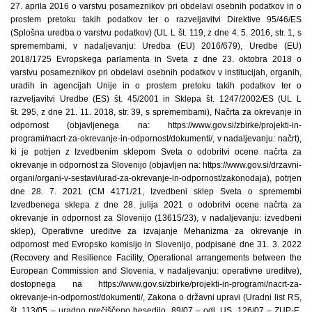
27. aprila 2016 o varstvu posameznikov pri obdelavi osebnih podatkov in o
prostem pretoku takih podatkov ter o razveljavitvi Direktive 95/46/ES
(Splošna uredba o varstvu podatkov) (UL L št. 119, z dne 4. 5. 2016, str. 1, s
spremembami, v nadaljevanju: Uredba (EU) 2016/679), Uredbe (EU)
2018/1725 Evropskega parlamenta in Sveta z dne 23. oktobra 2018 o
varstvu posameznikov pri obdelavi osebnih podatkov v institucijah, organih,
uradih in agencijah Unije in o prostem pretoku takih podatkov ter o
razveljavitvi Uredbe (ES) št. 45/2001 in Sklepa št. 1247/2002/ES (UL L
št. 295, z dne 21. 11. 2018, str. 39, s spremembami), Načrta za okrevanje in
odpornost (objavljenega na: https://www.gov.si/zbirke/projekti-in-
programi/nacrt-za-okrevanje-in-odpornost/dokumenti/, v nadaljevanju: načrt),
ki je potrjen z Izvedbenim sklepom Sveta o odobritvi ocene načrta za
okrevanje in odpornost za Slovenijo (objavljen na: https://www.gov.si/drzavni-
organi/organi-v-sestavi/urad-za-okrevanje-in-odpornost/zakonodaja), potrjen
dne 28. 7. 2021 (CM 4171/21, Izvedbeni sklep Sveta o spremembi
Izvedbenega sklepa z dne 28. julija 2021 o odobritvi ocene načrta za
okrevanje in odpornost za Slovenijo (13615/23), v nadaljevanju: izvedbeni
sklep), Operativne ureditve za izvajanje Mehanizma za okrevanje in
odpornost med Evropsko komisijo in Slovenijo, podpisane dne 31. 3. 2022
(Recovery and Resilience Facility, Operational arrangements between the
European Commission and Slovenia, v nadaljevanju: operativne ureditve),
dostopnega na https://www.gov.si/zbirke/projekti-in-programi/nacrt-za-
okrevanje-in-odpornost/dokumenti/, Zakona o državni upravi (Uradni list RS,
št. 113/05 – uradno prečiščeno besedilo, 89/07 – odl. US, 126/07 – ZUP-E,