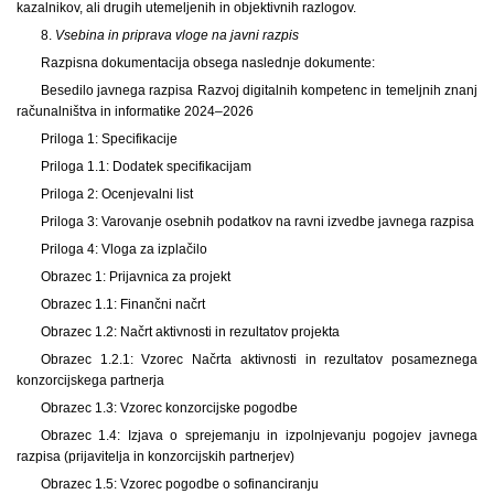
kazalnikov, ali drugih utemeljenih in objektivnih razlogov.
8.
Vsebina in priprava vloge na javni razpis
Razpisna dokumentacija obsega naslednje dokumente:
Besedilo javnega razpisa Razvoj digitalnih kompetenc in temeljnih znanj
računalništva in informatike 2024–2026
Priloga 1: Specifikacije
Priloga 1.1: Dodatek specifikacijam
Priloga 2: Ocenjevalni list
Priloga 3: Varovanje osebnih podatkov na ravni izvedbe javnega razpisa
Priloga 4: Vloga za izplačilo
Obrazec 1: Prijavnica za projekt
Obrazec 1.1: Finančni načrt
Obrazec 1.2: Načrt aktivnosti in rezultatov projekta
Obrazec 1.2.1: Vzorec Načrta aktivnosti in rezultatov posameznega
konzorcijskega partnerja
Obrazec 1.3: Vzorec konzorcijske pogodbe
Obrazec 1.4: Izjava o sprejemanju in izpolnjevanju pogojev javnega
razpisa (prijavitelja in konzorcijskih partnerjev)
Obrazec 1.5: Vzorec pogodbe o sofinanciranju