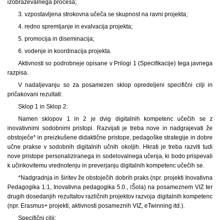
izobraževalnega procesa;
3. vzpostavljena strokovna učeča se skupnost na ravni projekta;
4. redno spremljanje in evalvacija projekta;
5. promocija in diseminacija;
6. vodenje in koordinacija projekta.
Aktivnosti so podrobneje opisane v Prilogi 1 (Specifikacije) tega javnega
razpisa.
V nadaljevanju so za posamezen sklop opredeljeni specifični cilji in
pričakovani rezultati:
Sklop 1 in Sklop 2:
Namen sklopov 1 in 2 je dvig digitalnih kompetenc učečih se z
inovativnimi sodobnimi pristopi. Razvijati je treba nove in nadgrajevati že
obstoječe* in preizkušene didaktične pristope, pedagoške strategije in dobre
učne prakse v sodobnih digitalnih učnih okoljih. Hkrati je treba razviti tudi
nove pristope personaliziranega in sodelovalnega učenja, ki bodo prispevali
k učinkovitemu vrednotenju in preverjanju digitalnih kompetenc učečih se.
*Nadgradnja in širitev že obstoječih dobrih praks (npr. projekti Inovativna
Pedagogika 1:1, Inovativna pedagogika 5.0., iŠola) na posameznem VIZ ter
drugih dosedanjih rezultatov različnih projektov razvoja digitalnih kompetenc
(npr. Erasmus+ projekti, aktivnosti posameznih VIZ, eTwinning itd.).
Specifični cilji: