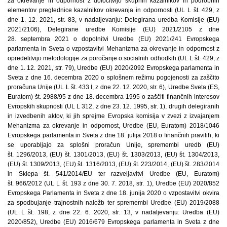
za okrevanje in odpornost z določitvijo skupnih kazalnikov in podrobnih
elementov preglednice kazalnikov okrevanja in odpornosti (UL L št. 429, z
dne 1. 12. 2021, str. 83, v nadaljevanju: Delegirana uredba Komisije (EU)
2021/2106), Delegirane uredbe Komisije (EU) 2021/2105 z dne
28. septembra 2021 o dopolnitvi Uredbe (EU) 2021/241 Evropskega
parlamenta in Sveta o vzpostavitvi Mehanizma za okrevanje in odpornost z
opredelitvijo metodologije za poročanje o socialnih odhodkih (UL L št. 429, z
dne 1. 12. 2021, str. 79), Uredbe (EU) 2020/2092 Evropskega parlamenta in
Sveta z dne 16. decembra 2020 o splošnem režimu pogojenosti za zaščito
proračuna Unije (UL L št. 433 I, z dne 22. 12. 2020, str. 6), Uredbe Sveta (ES,
Euratom) št. 2988/95 z dne 18. decembra 1995 o zaščiti finančnih interesov
Evropskih skupnosti (UL L 312, z dne 23. 12. 1995, str. 1), drugih delegiranih
in izvedbenih aktov, ki jih sprejme Evropska komisija v zvezi z izvajanjem
Mehanizma za okrevanje in odpornost, Uredbe (EU, Euratom) 2018/1046
Evropskega parlamenta in Sveta z dne 18. julija 2018 o finančnih pravilih, ki
se uporabljajo za splošni proračun Unije, spremembi uredb (EU)
št. 1296/2013, (EU) št. 1301/2013, (EU) št. 1303/2013, (EU) št. 1304/2013,
(EU) št. 1309/2013, (EU) št. 1316/2013, (EU) št. 223/2014, (EU) št. 283/2014
in Sklepa št. 541/2014/EU ter razveljavitvi Uredbe (EU, Euratom)
št. 966/2012 (UL L št. 193 z dne 30. 7. 2018, str. 1), Uredbe (EU) 2020/852
Evropskega Parlamenta in Sveta z dne 18. junija 2020 o vzpostavitvi okvira
za spodbujanje trajnostnih naložb ter spremembi Uredbe (EU) 2019/2088
(UL L št. 198, z dne 22. 6. 2020, str. 13, v nadaljevanju: Uredba (EU)
2020/852), Uredbe (EU) 2016/679 Evropskega parlamenta in Sveta z dne