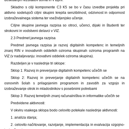
Skladno s cilji komponente C3 K5 se bo v času izvedbe projekta pri
aktivno sodelujoči ciljni skupini krepila senzibilnost, odzivnost in odpornost
izobraževalnega sistema ter vseživljenjsko učenje.
Ciljne skupine javnega razpisa so otroci, učenci, dijaki in študenti ter
strokovni in vodstveni delavci v VIZ.
2.3 Predmet javnega razpisa
Predmet javnega razpisa je razvoj digitalnih kompetenc in temeljnih
znanj RIN v inovativnih oddelkih oziroma skupinah oziroma programih na
VIZ (v nadaljevanju: inovativni oddelek oziroma skupina).
Razdeljen je v naslednje tri sklope:
Sklop 1: Razvoj in preverjanje digitalnih kompetenc učečih se
Sklop 2: Razvoj in preverjanje digitalnih kompetenc učečih se na
osnovnih šolah s prilagojenim programom in zavodih za vzgojo in
izobraževanje otrok in mladostnikov s posebnimi potrebami
Sklop 3: Razvoj temeljnih znanj računalništva in informatike učečih se
Predvidene aktivnosti:
V okviru vsakega sklopa bodo celovito potekale naslednje aktivnosti:
1. analiza stanja;
2. celovito načrtovanje, razvijanje, implementacija in evalvacija vzgojno-