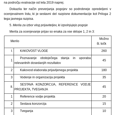
na področju evalvacije od leta 2019 naprej.
Dokazila ter način preverjanja pogojev so podrobneje opredeljeni v
ocenjevalnem listu, ki je sestavni del razpisne dokumentacije kot Priloga 2
tega javnega razpisa.
5.
Merila za izbor vlog prijaviteljev, ki izpolnjujejo pogoje
Merila za ocenjevanje prijav so enaka za vse sklope 1, 2 in 3:
Možno
Merilo
št. točk
I.
KAKOVOST VLOGE
260
Poznavanje obstoječega stanja in uporaba
1
45
relevantnih dosedanjih rezultatov
2
Kakovost elaborata prijavljenega projekta
180
3
Vodenje in organizacija projekta
35
SESTAVA KONZORCIJA, REFERENCE VODJE
II.
45
PROJEKTA, TVEGANJA
1
Reference vodje projekta
20
2
Sestava konzorcija
15
3
Tveganja
10