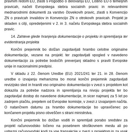
pravnim redom EU, zlasti s Pogodbo o delovanju EU, Listino EU o temeljnih
pravicah, načeli Evropskega stebra socialnih pravic in relevantnimi
mednarodnimi dokumenti za varstvo človekovih pravic, zlasti s Konvencijo
ZN o pravicah invalidov in Konvencijo ZN o otrokovih pravicah. Projekt je
skladen s cilji, opredeljenimi v 2. in 3. načelu Evropskega stebra socialnih
pravic.
14.
Zahteve glede hranjenja dokumentacije o projektu in spremljanja ter
evidentiranja projekta
Končni prejemnik bo dolžan zagotavljati hrambo celotne originalne
dokumentacije, vezane na projekt. ter zagotavljati vpogled v navedeno
dokumentacijo za potrebe bodočih preverjanj skladno s pravili Evropske
unije in nacionalnimi predpisi.
V skladu z 22. členom Uredbe (EU) 2021/241 ter 21. in 28. členom
uredbe o izvajanju mehanizma bo moral končni prejemnik zagotavljati
revizijsko sled in hraniti vso originalno dokumentacijo v zvezi s projektom kot
dokazila za potrebe nadzora in spremljanja na nivoju projekta ter bo
zagotavljal dostop do navedene dokumentacije, in sicer najmanj za 5 let po
zadnjem plačilu, prejetem od Evropske komisije, v zvezi z izvajanjem načrta.
O natančnem datumu za hrambo dokumentacije bo upravičenec po
končanem projektu pisno obveščen s strani ministrstva.
Končni prejemnik bo dolžan voditi in spremljati porabo sredstev za
projekt računovodsko ločeno na posebnem stroškovnem mestu ali po
ustrezni računovodski kodi za vse transakcije v zvezi s projektom in za vsak