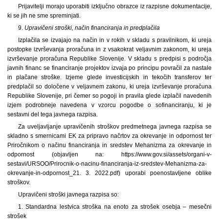
Prijavitelji morajo uporabiti izključno obrazce iz razpisne dokumentacije,
ki se jih ne sme spreminjati.
9.
Upravičeni stroški, način financiranja in predplačila
Izplačila se izvajajo na način in v rokih v skladu s pravilnikom, ki ureja
postopke izvrševanja proračuna in z vsakokrat veljavnim zakonom, ki ureja
izvrševanje proračuna Republike Slovenije. V skladu s predpisi s področja
javnih financ se financiranje projektov izvaja po principu povračil za nastale
in plačane stroške. Izjeme glede investicijskih in tekočih transferov ter
predplačil so določene v veljavnem zakonu, ki ureja izvrševanje proračuna
Republike Slovenije, pri čemer so pogoji in pravila glede izplačil navedenih
izjem podrobneje navedena v vzorcu pogodbe o sofinanciranju, ki je
sestavni del tega javnega razpisa.
Za uveljavljanje upravičenih stroškov predmetnega javnega razpisa se
skladno s smernicami EK za pripravo načrtov za okrevanje in odpornost ter
Priročnikom o načinu financiranja in sredstev Mehanizma za okrevanje in
odpornost (objavljen na: https://www.gov.si/assets/organi-v-
sestavi/URSOO/Prirocnik-o-nacinu-financiranja-iz-sredstev-Mehanizma-za-
okrevanje-in-odpornost_21. 3. 2022.pdf) uporabi poenostavljene oblike
stroškov.
Upravičeni stroški javnega razpisa so:
1. Standardna lestvica stroška na enoto za strošek osebja – mesečni
strošek