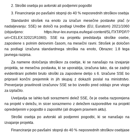
2. Stroški osebja po avtorski ali podjemni pogodbi
3. Financiranje po pavšalni stopnji do 40 % neposrednih stroškov osebja
Standardni strošek na enoto za izračun mesečne postavke plač (v
nadaljevanju: SSE) se določi na podlagi Uredbe (EU, Euratom) 2021/1060
(objavljeno: https://eur-lex.europa.eu/legal-content/SL/TXT/PDF/?
uri=CELEX:32021R1060). SSE na projektu predstavlja stroške osebe,
zaposlene s polnim delovnim časom, na mesečni ravni. Strošek je določen
na podlagi izračuna standardnega stroška na enoto, Obrazec 1.8 tega
javnega razpisa.
Za namene določanja stroškov za osebje, ki se nanašajo na izvajanje
projekta, se mesečna postavka, ki se uporablja, izračuna tako, da se zadnji
evidentirani polletni bruto stroški za zaposlene delijo s 6. Izračune SSE bo
pripravil končni prejemnik in jih skupaj z dokazili poslal na ministrstvo.
Preverjanje pravilnosti izračunov SSE se bo izvedlo pred oddajo prve vloge
za izplačilo.
Uveljavlja se lahko tudi sorazmerni delež SSE, če je oseba razporejena
na projekt v deležu, in sicer sorazmerno z deležem razporeditve na projekt
opredeljenim v pogodbi o zaposlitvi (ali drugem pravnem aktu).
Stroški osebja po avtorski ali podjemni pogodbi, ki se nanašajo na
izvajanje projekta.
Financiranje po pavšalni stopnji do 40 % neposrednih stroškov osebja
se