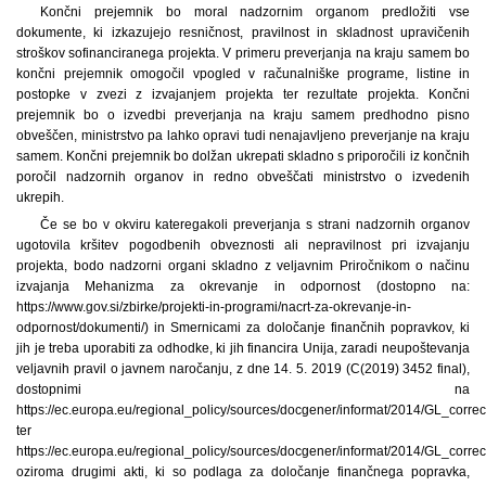
Končni prejemnik bo moral nadzornim organom predložiti vse
dokumente, ki izkazujejo resničnost, pravilnost in skladnost upravičenih
stroškov sofinanciranega projekta. V primeru preverjanja na kraju samem bo
končni prejemnik omogočil vpogled v računalniške programe, listine in
postopke v zvezi z izvajanjem projekta ter rezultate projekta. Končni
prejemnik bo o izvedbi preverjanja na kraju samem predhodno pisno
obveščen, ministrstvo pa lahko opravi tudi nenajavljeno preverjanje na kraju
samem. Končni prejemnik bo dolžan ukrepati skladno s priporočili iz končnih
poročil nadzornih organov in redno obveščati ministrstvo o izvedenih
ukrepih.
Če se bo v okviru kateregakoli preverjanja s strani nadzornih organov
ugotovila kršitev pogodbenih obveznosti ali nepravilnost pri izvajanju
projekta, bodo nadzorni organi skladno z veljavnim Priročnikom o načinu
izvajanja Mehanizma za okrevanje in odpornost (dostopno na:
https://www.gov.si/zbirke/projekti-in-programi/nacrt-za-okrevanje-in-
odpornost/dokumenti/) in Smernicami za določanje finančnih popravkov, ki
jih je treba uporabiti za odhodke, ki jih financira Unija, zaradi neupoštevanja
veljavnih pravil o javnem naročanju, z dne 14. 5. 2019 (C(2019) 3452 final),
dostopnimi na
https://ec.europa.eu/regional_policy/sources/docgener/informat/2014/GL_correc
ter
https://ec.europa.eu/regional_policy/sources/docgener/informat/2014/GL_corre
oziroma drugimi akti, ki so podlaga za določanje finančnega popravka,