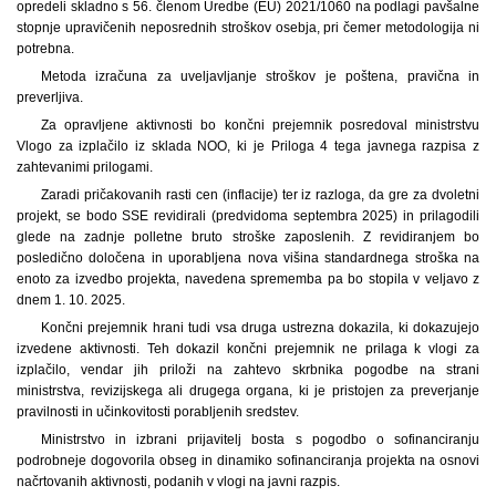
opredeli skladno s 56. členom Uredbe (EU) 2021/1060 na podlagi pavšalne
stopnje upravičenih neposrednih stroškov osebja, pri čemer metodologija ni
potrebna.
Metoda izračuna za uveljavljanje stroškov je poštena, pravična in
preverljiva.
Za opravljene aktivnosti bo končni prejemnik posredoval ministrstvu
Vlogo za izplačilo iz sklada NOO, ki je Priloga 4 tega javnega razpisa z
zahtevanimi prilogami.
Zaradi pričakovanih rasti cen (inflacije) ter iz razloga, da gre za dvoletni
projekt, se bodo SSE revidirali (predvidoma septembra 2025) in prilagodili
glede na zadnje polletne bruto stroške zaposlenih. Z revidiranjem bo
posledično določena in uporabljena nova višina standardnega stroška na
enoto za izvedbo projekta, navedena sprememba pa bo stopila v veljavo z
dnem 1. 10. 2025.
Končni prejemnik hrani tudi vsa druga ustrezna dokazila, ki dokazujejo
izvedene aktivnosti. Teh dokazil končni prejemnik ne prilaga k vlogi za
izplačilo, vendar jih priloži na zahtevo skrbnika pogodbe na strani
ministrstva, revizijskega ali drugega organa, ki je pristojen za preverjanje
pravilnosti in učinkovitosti porabljenih sredstev.
Ministrstvo in izbrani prijavitelj bosta s pogodbo o sofinanciranju
podrobneje dogovorila obseg in dinamiko sofinanciranja projekta na osnovi
načrtovanih aktivnosti, podanih v vlogi na javni razpis.