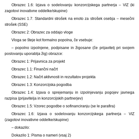
Obrazec 1.6: Izjava o sodelovanju konzorcijskega partnerja – VIZ (ki
zagotovi inovativne oddelke/skupine)
Obrazec 1.7: Standardni strošek na enoto za strošek osebja – mesečni
strošek (SSE)
Obrazec 2: Obrazec za oddajo vloge
Vloga se šteje kot formalno popolna, če vsebuje:
– popolno izpolnjene, podpisane in žigosane (če prijavitelj pri svojem
poslovanju uporablja žig) obrazce:
Obrazec 1: Prijavnica za projekt
Obrazec 1.1: Finančni načrt
Obrazec 1.2: Načrt aktivnosti in rezultatov projekta
Obrazec 1.3: Konzorcijska pogodba
Obrazec 1.4: Izjava o sprejemanju in izpolnjevanju pogojev javnega
razpisa (prijavitelja in konzorcijskih partnerjev)
Obrazec 1.5: Vzorec pogodbe o sofinanciranju (se le parafira)
Obrazec 1.6: Izjava o sodelovanju konzorcijskega partnerja – VIZ
(zagotovi inovativne oddelke/skupine)
– dokazilo:
Dokazilo 1: Pisma o nameri (vsaj 2)