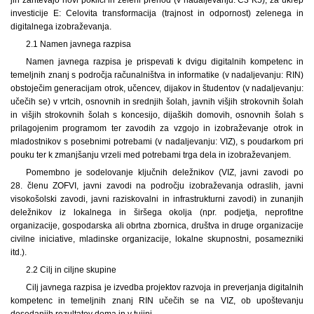
investicije E: Celovita transformacija (trajnost in odpornost) zelenega in
digitalnega izobraževanja.
2.1 Namen javnega razpisa
Namen javnega razpisa je prispevati k dvigu digitalnih kompetenc in
temeljnih znanj s področja računalništva in informatike (v nadaljevanju: RIN)
obstoječim generacijam otrok, učencev, dijakov in študentov (v nadaljevanju:
učečih se) v vrtcih, osnovnih in srednjih šolah, javnih višjih strokovnih šolah
in višjih strokovnih šolah s koncesijo, dijaških domovih, osnovnih šolah s
prilagojenim programom ter zavodih za vzgojo in izobraževanje otrok in
mladostnikov s posebnimi potrebami (v nadaljevanju: VIZ), s poudarkom pri
pouku ter k zmanjšanju vrzeli med potrebami trga dela in izobraževanjem.
Pomembno je sodelovanje ključnih deležnikov (VIZ, javni zavodi po
28. členu ZOFVI, javni zavodi na področju izobraževanja odraslih, javni
visokošolski zavodi, javni raziskovalni in infrastrukturni zavodi) in zunanjih
deležnikov iz lokalnega in širšega okolja (npr. podjetja, neprofitne
organizacije, gospodarska ali obrtna zbornica, društva in druge organizacije
civilne iniciative, mladinske organizacije, lokalne skupnostni, posamezniki
itd.).
2.2 Cilj in ciljne skupine
Cilj javnega razpisa je izvedba projektov razvoja in preverjanja digitalnih
kompetenc in temeljnih znanj RIN učečih se na VIZ, ob upoštevanju
dosedanjih rezultatov doma in v tujini.