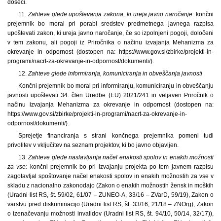
doseči.
11.
Zahteve glede upoštevanja zakona, ki ureja javno naročanje
: končni
prejemnik bo moral pri porabi sredstev predmetnega javnega razpisa
upoštevati zakon, ki ureja javno naročanje, če so izpolnjeni pogoji, določeni
v tem zakonu, ali pogoji iz Priročnika o načinu izvajanja Mehanizma za
okrevanje in odpornost (dostopen na: https://www.gov.si/zbirke/projekti-in-
programi/nacrt-za-okrevanje-in-odpornost/dokumenti/).
12.
Zahteve glede informiranja, komuniciranja in obveščanja javnosti
Končni prejemnik bo moral pri informiranju, komuniciranju in obveščanju
javnosti upoštevati 34. člen Uredbe (EU) 2021/241 in veljaven Priročnik o
načinu izvajanja Mehanizma za okrevanje in odpornost (dostopen na:
https://www.gov.si/zbirke/projekti-in-programi/nacrt-za-okrevanje-in-
odpornost/dokumenti/).
Sprejetje financiranja s strani končnega prejemnika pomeni tudi
privolitev v vključitev na seznam projektov, ki bo javno objavljen.
13.
Zahteve glede naslavljanja načel enakosti spolov in enakih možnosti
za vse:
končni prejemnik bo pri izvajanju projekta po tem javnem razpisu
zagotavljal spoštovanje načel enakosti spolov in enakih možnostih za vse v
skladu z nacionalno zakonodajo (Zakon o enakih možnostih žensk in moških
(Uradni list RS, št. 59/02, 61/07 – ZUNEO-A, 33/16 – ZVarD, 59/19), Zakon o
varstvu pred diskriminacijo (Uradni list RS, št. 33/16, 21/18 – ZNOrg), Zakon
o izenačevanju možnosti invalidov (Uradni list RS, št. 94/10, 50/14, 32/17)),