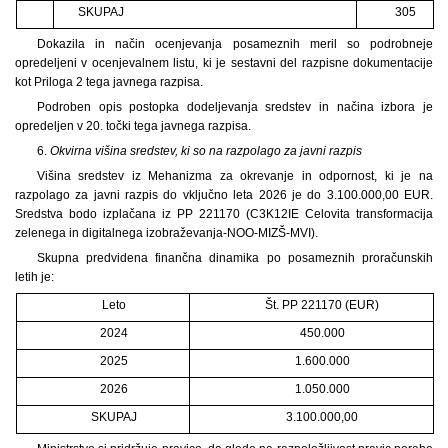
SKUPAJ
305
Dokazila in način ocenjevanja posameznih meril so podrobneje
opredeljeni v ocenjevalnem listu, ki je sestavni del razpisne dokumentacije
kot Priloga 2 tega javnega razpisa.
Podroben opis postopka dodeljevanja sredstev in načina izbora je
opredeljen v 20. točki tega javnega razpisa.
6.
Okvirna višina sredstev, ki so na razpolago za javni razpis
Višina sredstev iz Mehanizma za okrevanje in odpornost, ki je na
razpolago za javni razpis do vključno leta 2026 je do 3.100.000,00 EUR.
Sredstva bodo izplačana iz PP 221170 (C3K12IE Celovita transformacija
zelenega in digitalnega izobraževanja-NOO-MIZŠ-MVI).
Skupna predvidena finančna dinamika po posameznih proračunskih
letih je:
Leto
Št. PP 221170 (EUR)
2024
450.000
2025
1.600.000
2026
1.050.000
SKUPAJ
3.100.000,00