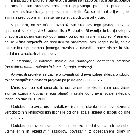
Ministrstvo si pridržuje pravico, da glede na razpoložljivost pravic porabe
in proračunskih sredstev izbranemu prijavitelju predlaga prilagoditev
dinamike sofinanciranja po posameznih letih. Če se izbrani prijavitelj ne
strinja s predlogom ministrstva, se šteje, da odstopa od vloge.
V primeru, da se višina razpoložljivih sredstev tega javnega razpisa
spremeni, se to objavi v Uradnem listu Republike Slovenije do izdaje sklepov
o izboru za posamezni rok odpiranja vlog po tem javnem razpisu. V primeru,
da se višina razpoložljivih sredstev za predmetni javni razpis zviša, objavi
ministrstvo spremembo javnega razpisa z navedbo nove višine in vira
dodatnih razpoložljivih sredstev.
7.
Obdobje, v katerem morajo biti porabljena dodeljena sredstva
(predvideni datum začetka in konca črpanja sredstev)
Aktivnosti projekta se začnejo izvajati od dneva izdaje sklepa o izboru,
rok za zaključek aktivnosti projekta pa je do dne 30. 6. 2026.
Ministrstvo bo sofinanciralo le upravičene stroške (datum opravljene
storitve oziroma dobavljenega blaga), nastale od dneva izdaje sklepa o
izboru do dne 30. 6. 2026.
Obdobje upravičenosti izdatkov (datum plačila računov oziroma
verodostojnih knjigovodskih listin) je od dne izdaje sklepa o izboru do dne
31. 7. 2026.
Obdobje upravičenosti lahko ministrstvo podaljša zaradi posebej
utemeljenih in objektivnih razlogov, povezanih z doseganjem ciljev in