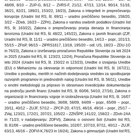
48/09, 8/10 – ZUP-G, 8/12 – ZVRS-F, 21/12, 47/13, 12/14, 90/14, 51/16,
36/21, 82/21, 189/21, 153/22, 18/23), Zakona o integriteti in preprečevanju
korupcije (Uradni list RS, št. 69/11 – uradno prečiščeno besedilo, 158/20,
3/22 – ZDeb, 16/23 – ZZPri), Zakona o varstvu osebnih podatkov (Uradni list
RS, št. 163/22), Zakona o preprečevanju pranja denarja in financiranja
terorizma (Uradni list RS, št. 48/22, 145/22), Zakona o javnih financah (ZJF,
Uradni list RS, št. 11/11 – uradno prečiščeno besedilo, 14/13 – popr., 101/13,
55/15 – ZFisP, 96/15 – ZIPRS1617, 13/18, 195/20 – odl. US, 18/23 – ZDU-1O
in 76/23), Zakona o izvrševanju proračunov Republike Slovenije za leti 2024
in 2025 (Uradni list RS, št. 123/23, 12/24), Proračuna Republike Slovenije za
leto 2024 (Uradni list RS, št. 150/22 in 123/23), Uredbe o izvajanju Uredbe
(EU) o Mehanizmu za okrevanje in odpornost (Uradni list RS, št. 167/21),
Uredbe o postopku, merilih in načinih dodeljevanja sredstev za spodbujanje
razvojnih programov in prednostnih nalog (Uradni list RS, št. 56/11), Uredbe
o enotni metodologiji za pripravo in obravnavo investicijske dokumentacije
na področju javnih financ (Uradni list RS, št. 60/06, 54/10, 27/16), Zakona o
organizaciji in financiranju vzgoje in izobraževanja (Uradni list RS, št. 16/07
– uradno prečiščeno besedilo, 36/08, 58/09, 64/09 – popr., 65/09 – popr.,
20/11, 40/12 – ZUJF, 57/12 – ZPCP-2D, 47/15, 46/16, 49/16 – popr., 25/17 –
ZVaj, 123/21, 172/21, 207/21, 105/22 – ZZNŠPP, 141/22, 158/22 – ZDoh-2AA
in 71/23; v nadaljevanju: ZOFVI), Zakona o osnovni šoli (Uradni list RS,
št. 81/06 – uradno prečiščeno besedilo, 102/07, 107/10, 87/11, 40/12 – ZUJF,
63/13, 46/16 – ZOFVI-K,76/23 in 16/24), Zakona o gimnazijah (Uradni list RS,