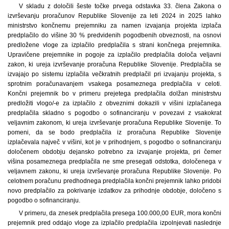
V skladu z določili šeste točke prvega odstavka 33. člena Zakona o
izvrševanju proračunov Republike Slovenije za leti 2024 in 2025 lahko
ministrstvo končnemu prejemniku za namen izvajanja projekta izplača
predplačilo do višine 30 % predvidenih pogodbenih obveznosti, na osnovi
predložene vloge za izplačilo predplačila s strani končnega prejemnika.
Upravičene prejemnike in pogoje za izplačilo predplačila določa veljavni
zakon, ki ureja izvrševanje proračuna Republike Slovenije. Predplačila se
izvajajo po sistemu izplačila večkratnih predplačil pri izvajanju projekta, s
sprotnim poračunavanjem vsakega posameznega predplačila v celoti.
Končni prejemnik bo v primeru prejetega predplačila dolžan ministrstvu
predložiti vlogo/-e za izplačilo z obveznimi dokazili v višini izplačanega
predplačila skladno s pogodbo o sofinanciranju v povezavi z vsakokrat
veljavnim zakonom, ki ureja izvrševanje proračuna Republike Slovenije. To
pomeni, da se bodo predplačila iz proračuna Republike Slovenije
izplačevala največ v višini, kot je v prihodnjem, s pogodbo o sofinanciranju
določenem obdobju dejansko potrebno za izvajanje projekta, pri čemer
višina posameznega predplačila ne sme presegati odstotka, določenega v
veljavnem zakonu, ki ureja izvrševanje proračuna Republike Slovenije. Po
celotnem poračunu predhodnega predplačila končni prejemnik lahko pridobi
novo predplačilo za pokrivanje izdatkov za prihodnje obdobje, določeno s
pogodbo o sofinanciranju.
V primeru, da znesek predplačila presega 100.000,00 EUR, mora končni
prejemnik pred oddajo vloge za izplačilo predplačila izpolnjevati naslednje