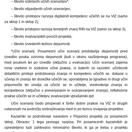
– število izdelanih učnih scenarijev*;
– število objavljenih učnih scenarijev;
– število pristopov razvoja digitalnih kompetenc učečih se na VIZ (samo
za sklop 1 in sklop 2);
– število pristopov razvoja temeljnih znanj RIN na VIZ (samo za sklop 3);
– število evalvacijskih poročil projekta;
– število izvedenih tednov dejavnosti.
*Učni scenarij: Posamezni učni scenarij predstavlja dejavnosti pred
izvedbo pouka oziroma dejavnosti (tudi v okviru razširjenega programa),
med poukom ter po izvedbi (vključno z evalvacijo). Učni scenarij zajema
nove vsebine in sodobne učne prakse, iz katerih so razvidni: učinkoviti
didaktični pristopi pridobivanja znanja in kompetenc učečih se, dokaze o
učenju in znanju ter dosežke učečih se, uporabljena (e-)gradiva in drugi učni
pripomočki ter orodja za učeče se in učitelje, vrednotenje znanja in
kompetence (vključno s preverjanjem in ocenjevanjem znanja), refleksivne
prakse učečih se in učiteljev, evalvacijski vprašalniki ipd.
Učni scenariji bodo prispevali k širitvi dobre prakse na VIZ in drugih
ustanovah na področju izobraževanja med in po koncu izvajanja projektov.
Kazalniki so podrobneje navedeni v Prijavnici projekta za posamezni
sklop, Obrazec 1 tega javnega razpisa. Pri posameznih kazalnikih je
opredeljeno tudi zahtevano minimalno število, ki ga je treba v projektu