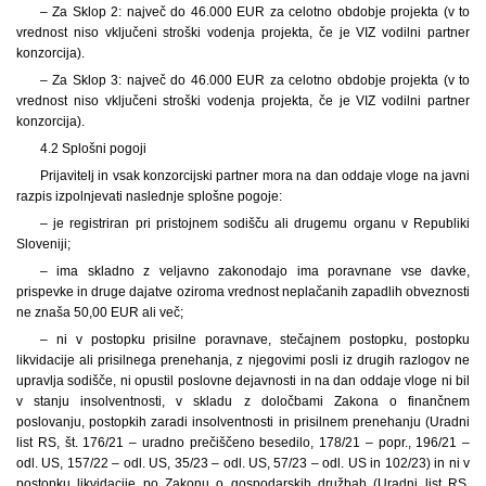
– Za Sklop 2: največ do 46.000 EUR za celotno obdobje projekta (v to
vrednost niso vključeni stroški vodenja projekta, če je VIZ vodilni partner
konzorcija).
– Za Sklop 3: največ do 46.000 EUR za celotno obdobje projekta (v to
vrednost niso vključeni stroški vodenja projekta, če je VIZ vodilni partner
konzorcija).
4.2 Splošni pogoji
Prijavitelj in vsak konzorcijski partner mora na dan oddaje vloge na javni
razpis izpolnjevati naslednje splošne pogoje:
– je registriran pri pristojnem sodišču ali drugemu organu v Republiki
Sloveniji;
– ima skladno z veljavno zakonodajo ima poravnane vse davke,
prispevke in druge dajatve oziroma vrednost neplačanih zapadlih obveznosti
ne znaša 50,00 EUR ali več;
– ni v postopku prisilne poravnave, stečajnem postopku, postopku
likvidacije ali prisilnega prenehanja, z njegovimi posli iz drugih razlogov ne
upravlja sodišče, ni opustil poslovne dejavnosti in na dan oddaje vloge ni bil
v stanju insolventnosti, v skladu z določbami Zakona o finančnem
poslovanju, postopkih zaradi insolventnosti in prisilnem prenehanju (Uradni
list RS, št. 176/21 – uradno prečiščeno besedilo, 178/21 – popr., 196/21 –
odl. US, 157/22 – odl. US, 35/23 – odl. US, 57/23 – odl. US in 102/23) in ni v
postopku likvidacije po Zakonu o gospodarskih družbah (Uradni list RS,