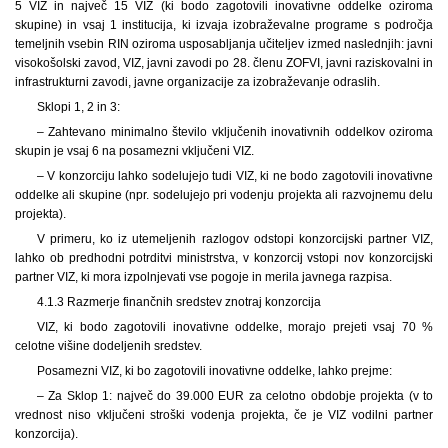
5 VIZ in največ 15 VIZ (ki bodo zagotovili inovativne oddelke oziroma
skupine) in vsaj 1 institucija, ki izvaja izobraževalne programe s področja
temeljnih vsebin RIN oziroma usposabljanja učiteljev izmed naslednjih: javni
visokošolski zavod, VIZ, javni zavodi po 28. členu ZOFVI, javni raziskovalni in
infrastrukturni zavodi, javne organizacije za izobraževanje odraslih.
Sklopi 1, 2 in 3:
– Zahtevano minimalno število vključenih inovativnih oddelkov oziroma
skupin je vsaj 6 na posamezni vključeni VIZ.
– V konzorciju lahko sodelujejo tudi VIZ, ki ne bodo zagotovili inovativne
oddelke ali skupine (npr. sodelujejo pri vodenju projekta ali razvojnemu delu
projekta).
V primeru, ko iz utemeljenih razlogov odstopi konzorcijski partner VIZ,
lahko ob predhodni potrditvi ministrstva, v konzorcij vstopi nov konzorcijski
partner VIZ, ki mora izpolnjevati vse pogoje in merila javnega razpisa.
4.1.3 Razmerje finančnih sredstev znotraj konzorcija
VIZ, ki bodo zagotovili inovativne oddelke, morajo prejeti vsaj 70 %
celotne višine dodeljenih sredstev.
Posamezni VIZ, ki bo zagotovili inovativne oddelke, lahko prejme:
– Za Sklop 1: največ do 39.000 EUR za celotno obdobje projekta (v to
vrednost niso vključeni stroški vodenja projekta, če je VIZ vodilni partner
konzorcija).