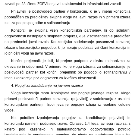
zavodi po 28. členu ZOFVI ter javni raziskovalni in infrastrukturni zavodi.
Prijavitelj je poslovodeči partner v konzorciju, ki je v imenu konzorcija
pooblaščen za predložitev skupne vloge na javni razpis in v primeru izbora
tudi za podpis pogodbe o sofinanciranju.
Konzorcij je skupina vseh konzorcijskih partnerjev, ki ob solidarni
odgovornosti nastopajo v skupnem projektu, ki je v sofinanciranje predložen
na predmetni javni razpis. Konzorcijsko sodelovanje posamezni konzorcij
izkaže s konzorcijsko pogodbo, ki jo morajo podpisati vsi člani konzorcija in
jo priložiti vlogi na javni razpis.
Končni prejemnik je tisti, ki prejme podporo v okviru mehanizma za
okrevanje in odpornost. V primeru, ko je vloga izbrana za sofinanciranje, je
poslovodeči partner kot končni prejemnik po pogodbi o sofinanciranju v
imenu konzorcija prvi odgovoren za izvršitev obveznosti.
4.
Pogoji za kandidiranje na javnem razpisu
Vloga konzorcija mora izpolnjevati vse pogoje javnega razpisa. Vlogo
pripravi poslovodeči partner konzorcija (prijavitelj) v sodelovanju z ostalimi
konzorcijskimi partnerji. Izpolnjevanje pogojev izhaja iz vsebine celotne
vloge.
Kot potrditev izpolnjevanja pogojev za kandidiranje prijavitelj in
konzorcijski partnerji podpišejo izjavo, Obrazec 1.4 tega javnega razpisa, s
katero pod kazensko in materialnopravno odgovornostjo potrdijo
izpolnjevanje in sprejemanje pogojev. Ne glede na podpisano izjavo bo