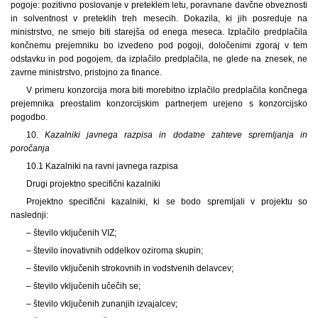
pogoje: pozitivno poslovanje v preteklem letu, poravnane davčne obveznosti
in solventnost v preteklih treh mesecih. Dokazila, ki jih posreduje na
ministrstvo, ne smejo biti starejša od enega meseca. Izplačilo predplačila
končnemu prejemniku bo izvedeno pod pogoji, določenimi zgoraj v tem
odstavku in pod pogojem, da izplačilo predplačila, ne glede na znesek, ne
zavrne ministrstvo, pristojno za finance.
V primeru konzorcija mora biti morebitno izplačilo predplačila končnega
prejemnika preostalim konzorcijskim partnerjem urejeno s konzorcijsko
pogodbo.
10.
Kazalniki javnega razpisa in dodatne zahteve spremljanja in
poročanja
10.1 Kazalniki na ravni javnega razpisa
Drugi projektno specifični kazalniki
Projektno specifični kazalniki, ki se bodo spremljali v projektu so
naslednji:
– število vključenih VIZ;
– število inovativnih oddelkov oziroma skupin;
– število vključenih strokovnih in vodstvenih delavcev;
– število vključenih učečih se;
– število vključenih zunanjih izvajalcev;