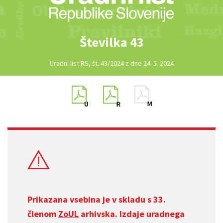
Številka 43
Uradni list RS, št. 43/2024 z dne 24. 5. 2024
Prikazana vsebina je v skladu s 33.
členom
ZoUL
arhivska. Izdaje uradnega