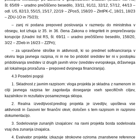
št. 65/09 – uradno prečiščeno besedilo, 33/11, 91/11, 32/12, 57/12, 44/13 –
odl. US, 82/13, 55/15, 15/17, 22/19 – ZPosS, 158/20 – ZIntPK-C, 18/21, 18/23
– ZDU-1O in 75/23);
– zanj ni podana prepoved poslovanja v razmerju do ministrstva v
obsegu, kot izhaja iz 35. in 36. člena Zakona o integriteti in preprečevanju
korupcije (Uradni list RS, št. 69/11 – uradno prečiščeno besedilo, 158/20,
3/22 – ZDeb in 16/23 – ZZPri);
– za upravičene stroške in aktivnosti, ki so predmet sofinanciranja v
okviru tega javnega razpisa, ni in ne bo pridobil sredstev ter ni v postopku
pridobivanja sredstev iz drugih javnih virov (sredstev evropskega, državnega
ali lokalnega proračuna – prepoved dvojnega financiranja).
4.3 Posebni pogoji
1. Skladnost z javnim razpisom: vloga projekta je skladna z namenom in
cilji javnega razpisa ter zagotavlja doseganje vseh specifičnih ciljev,
kazalnikov in rezultatov posameznega sklopa.
2. Realna izvedljivost:
predlog projekta je izvedljiv, upošteva vse
aktivnosti in časovni ter finančni okvir, določen s tem razpisom in razpisno
dokumentacijo.
3. Sodelovanje zunanjih izvajalcev: na ravni projekta bosta sodelovala
vsaj dva zunanja izvajalca.
4. Evalvator projekta: izkazuje strokovne oziroma znanstvene reference