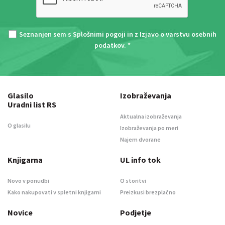
Seznanjen sem s
Splošnimi pogoji
in z
Izjavo o varstvu osebnih
podatkov
. *
Glasilo
Izobraževanja
Uradni list RS
Aktualna izobraževanja
O glasilu
Izobraževanja po meri
Najem dvorane
Knjigarna
UL info tok
Novo v ponudbi
O storitvi
Kako nakupovati v spletni knjigarni
Preizkusi brezplačno
Novice
Podjetje