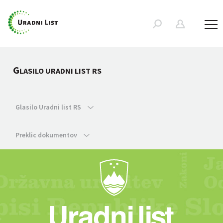
G
LASILO URADNI LIST RS
Glasilo Uradni list RS
Preklic dokumentov