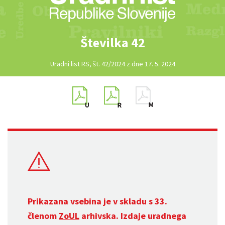
Številka 42
Uradni list RS, št. 42/2024 z dne 17. 5. 2024
Prikazana vsebina je v skladu s 33.
členom
ZoUL
arhivska. Izdaje uradnega