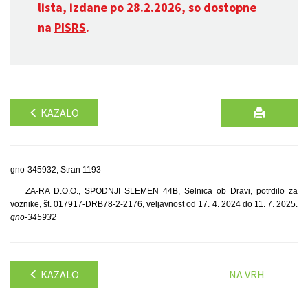
lista, izdane po 28.2.2026, so dostopne
na
PISRS
.
KAZALO
gno-345932, Stran 1193
ZA-RA D.O.O., SPODNJI SLEMEN 44B, Selnica ob Dravi, potrdilo za
voznike, št. 017917-DRB78-2-2176, veljavnost od 17. 4. 2024 do 11. 7. 2025.
gno-345932
KAZALO
NA VRH