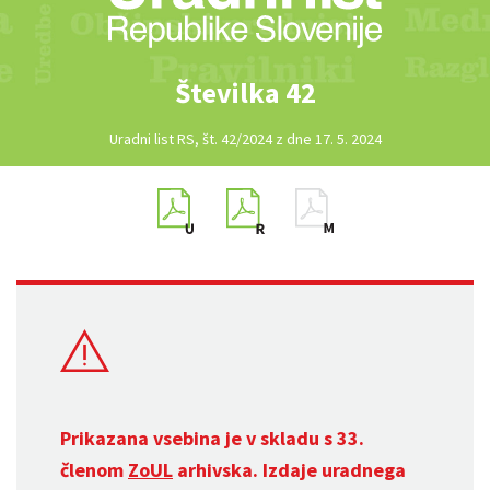
Številka 42
Uradni list RS, št. 42/2024 z dne 17. 5. 2024
Prikazana vsebina je v skladu s 33.
členom
ZoUL
arhivska. Izdaje uradnega