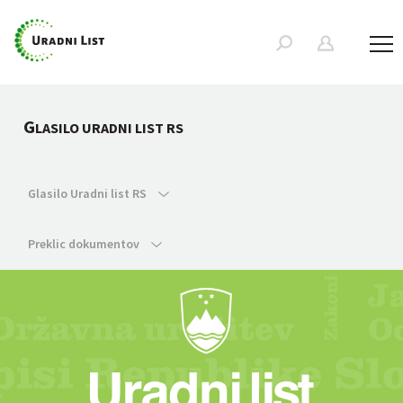
G
LASILO URADNI LIST RS
Glasilo Uradni list RS
Preklic dokumentov