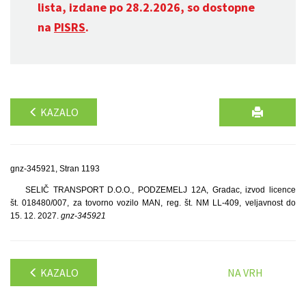
lista, izdane po 28.2.2026, so dostopne
na
PISRS
.
KAZALO
gnz-345921, Stran 1193
SELIČ TRANSPORT D.O.O., PODZEMELJ 12A, Gradac, izvod licence
št. 018480/007, za tovorno vozilo MAN, reg. št. NM LL-409, veljavnost do
15. 12. 2027.
gnz-345921
KAZALO
NA VRH