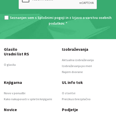
Seznanjen sem s
Splošnimi pogoji
in z
Izjavo o varstvu osebnih
podatkov
. *
Glasilo
Izobraževanja
Uradni list RS
Aktualna izobraževanja
O glasilu
Izobraževanja po meri
Najem dvorane
Knjigarna
UL info tok
Novo v ponudbi
O storitvi
Kako nakupovati v spletni knjigarni
Preizkusi brezplačno
Novice
Podjetje