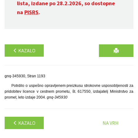
lista, izdane po 28.2.2026, so dostopne
na
PISRS
.
KAZALO
gnq-345930, Stran 1193
Potrdilo o uspešno opravljenem preizkusu strokovne usposobljenosti za
pridobitev licence v cestnem prometu, št. 617550, izdajatelj Ministrstvo za
promet, leto izdaje 2004.
gnq-345930
KAZALO
NA VRH