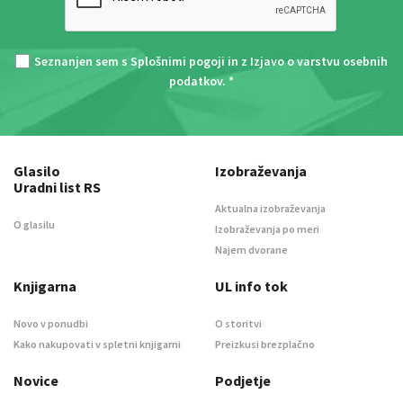
Seznanjen sem s
Splošnimi pogoji
in z
Izjavo o varstvu osebnih
podatkov
. *
Glasilo
Izobraževanja
Uradni list RS
Aktualna izobraževanja
O glasilu
Izobraževanja po meri
Najem dvorane
Knjigarna
UL info tok
Novo v ponudbi
O storitvi
Kako nakupovati v spletni knjigarni
Preizkusi brezplačno
Novice
Podjetje