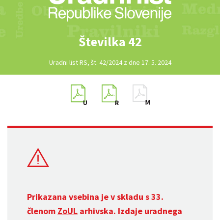
Številka 42
Uradni list RS, št. 42/2024 z dne 17. 5. 2024
Prikazana vsebina je v skladu s 33.
členom
ZoUL
arhivska. Izdaje uradnega