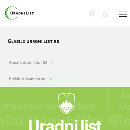
G
LASILO URADNI LIST RS
Glasilo Uradni list RS
Preklic dokumentov