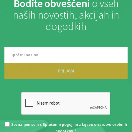
Bodite obveščeni
o vseh
naših novostih, akcijah in
dogodkih
PRIJAVA
Seznanjen sem s
Splošnimi pogoji
in z
Izjavo o varstvu osebnih
podatkov
. *