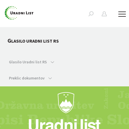
G
LASILO URADNI LIST RS
Glasilo Uradni list RS
Preklic dokumentov