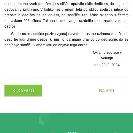
osebna imena vseh dedičev, je sodišče opravilo oklic dedičem, da naj se k
dedovanju priglasijo. V kolikor se v enem letu po oklicu sodišča nihče od
preostalih dedičev ne bo oglasil, bo sodišče zapuščino skladno s četrtim
odstavkom 206. člena Zakona o dedovanju razdelilo med znane zakonite
dediče.
Glede na to sodišče poziva zgoraj navedene osebe oziroma dediče teh
oseb ter tudi druge osebe, ki mislijo, da imajo pravico do dediščine, da se
priglasijo sodišču v enem letu od objave tega oklica.
Okrajno sodišče v
Velenju
dne 29. 3. 2024
KAZALO
NA VRH