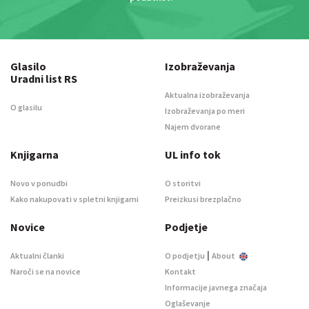
Glasilo
Izobraževanja
Uradni list RS
Aktualna izobraževanja
O glasilu
Izobraževanja po meri
Najem dvorane
Knjigarna
UL info tok
Novo v ponudbi
O storitvi
Kako nakupovati v spletni knjigarni
Preizkusi brezplačno
Novice
Podjetje
|
Aktualni članki
O podjetju
About
Naroči se na novice
Kontakt
Informacije javnega značaja
Oglaševanje