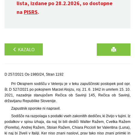
lista, izdane po 28.2.2026, so dostopne
na
PISRS
.
KAZALO
D 257/2021 Os-1980/24, Stran 1192
Pri Okrajnem sodišču v Velenju je v teku zapuščinski postopek pod opr.
št. D 527/2021 po pokojnem Marzel Alojzu, roj. 21. 6. 1942 in umrlem 15. 10.
2021, nazadnje stanujočem Rečica ob Savinji 145, Rečica ob Savinji,
državljanu Republike Slovenije.
Zapustnik oporoke ni napravil.
Sodišče na razpolaga s podatki vseh zakonitih dedičev, ki živijo v tujini. Iz
podatkov v spisu izhaja, da naj bi bili dediči Walter Ražem, Cvetka Ražem
(Fiorella), Andrej Ražem, Stoian Ražem, Chiara Piccioli ter Valentina (Luna),
ki naj bi živeli v Italiji. Ker niso znani naslovi, prav tako niso znani priimki in