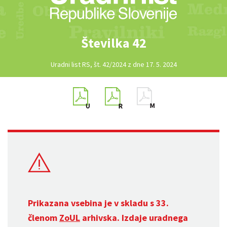
Številka 42
Uradni list RS, št. 42/2024 z dne 17. 5. 2024
Prikazana vsebina je v skladu s 33.
členom
ZoUL
arhivska. Izdaje uradnega