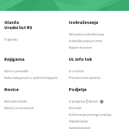
Glasilo
Izobraževanja
Uradni list RS
Aktualna izobraževanja
O glasilu
Izobraževanja po meri
Najem dvorane
Knjigarna
UL info tok
Novo v ponudbi
O storitvi
Kako nakupovati v spletni knjigarni
Preizkusi brezplačno
Novice
Podjetje
|
Aktualni članki
O podjetju
About
Naroči se na novice
Kontakt
Informacije javnega značaja
Oglaševanje
Splošni pogoji