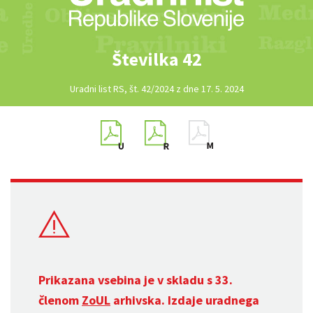
Številka 42
Uradni list RS, št. 42/2024 z dne 17. 5. 2024
Prikazana vsebina je v skladu s 33.
členom
ZoUL
arhivska. Izdaje uradnega