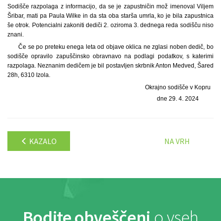
Sodišče razpolaga z informacijo, da se je zapustničin mož imenoval Viljem
Šribar, mati pa Paula Wilke in da sta oba starša umrla, ko je bila zapustnica
še otrok. Potencialni zakoniti dediči 2. oziroma 3. dednega reda sodišču niso
znani.
Če se po preteku enega leta od objave oklica ne zglasi noben dedič, bo
sodišče opravilo zapuščinsko obravnavo na podlagi podatkov, s katerimi
razpolaga. Neznanim dedičem je bil postavljen skrbnik Anton Medved, Šared
28h, 6310 Izola.
Okrajno sodišče v Kopru
dne 29. 4. 2024
KAZALO
NA VRH
Bodite obveščeni
o vseh