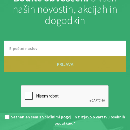
naših novostih, akcijah in
dogodkih
PRIJAVA
Seznanjen sem s
Splošnimi pogoji
in z
Izjavo o varstvu osebnih
podatkov
. *