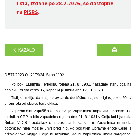
lista, izdane po 28.2.2026, so dostopne
na
PISRS
.
KAZALO
D 577/2023 Os-2179/24, Stran 1192
Po pok. Ljudmila Ferfoglia, rojena 21. 8. 1931, nazadnje stanujoča na
naslovu Istrska cesta 85, Koper, ki je umrla dne 17. 11. 2023.
Tisti, ki mislijo, da imajo pravico do dediščine, naj se priglasijo sodišču v
enem letu od objave tega oklica.
V predmetni zapuščinski zadevi je zapustnica napravila oporoko. Po
podatkih CRP je bila zapustnica rojena dne 21. 8. 1931 v Celju kot Ljudmila
Šribar. V CRP podatkov o zapustničinih starših ni. Zapustnica ni imela
potomcev, njen mož je umrl pred njo. Po podatkih Upravne enote Celje iz
državljanske knjige Celje ni razvidno, da bi zapustnica imela sorojence.