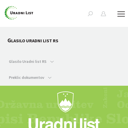
G
LASILO URADNI LIST RS
Glasilo Uradni list RS
Preklic dokumentov