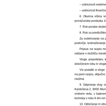
– ustreznost vsebine
– ustreznost finančn
6. Okvirna višina s
proračunska postavka 1
7. Rok porabe dodelj
8. Rok za predložitev
Za sodelovanje na ja
področje: Izobraževanje.
Prijava na razpis m
oddane v vložišču mestne
Vloge prijaviteljev
določenem roku in vloge
Vsi podatki iz vloge 
na javni razpis, vključno
razpisa.
9. Odpiranje vlog: 
Kardoševa 2, 9000 Mursk
vrstnem redu, v katere
komisija v roku 8 dni od
10. Odločanje in obv