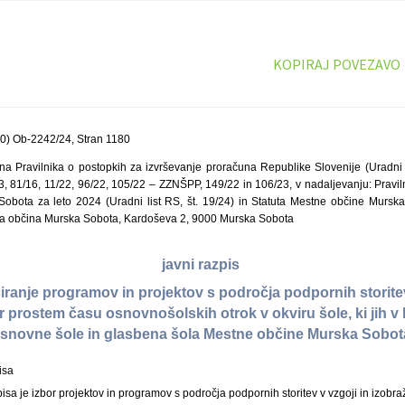
KOPIRAJ POVEZAVO
0) Ob-2242/24, Stran 1180
na Pravilnika o postopkih za izvrševanje proračuna Republike Slovenije (Uradni li
, 81/16, 11/22, 96/22, 105/22 – ZZNŠPP, 149/22 in 106/23, v nadaljevanju: Pravil
bota za leto 2024 (Uradni list RS, št. 19/24) in Statuta Mestne občine Murska
tna občina Murska Sobota, Kardoševa 2, 9000 Murska Sobota
javni razpis
iranje programov in projektov s področja podpornih storitev
r prostem času osnovnošolskih otrok v okviru šole, ki jih v l
snovne šole in glasbena šola Mestne občine Murska Sobo
isa
a je izbor projektov in programov s področja podpornih storitev v vzgoji in izobr