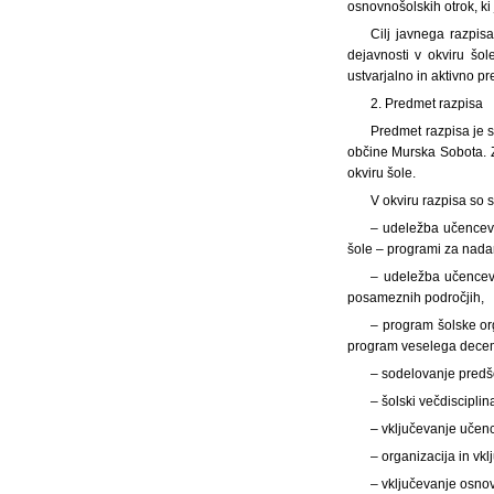
osnovnošolskih otrok, ki
Cilj javnega razpis
dejavnosti v okviru š
ustvarjalno in aktivno pr
2. Predmet razpisa
Predmet razpisa je s
občine Murska Sobota. Z
okviru šole.
V okviru razpisa so
– udeležba učencev
šole – programi za nada
– udeležba učencev 
posameznih področjih,
– program šolske org
program veselega dece
– sodelovanje predšo
– šolski večdisciplina
– vključevanje učen
– organizacija in vk
– vključevanje osnov