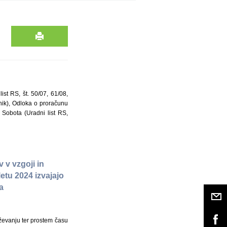
st RS, št. 50/07, 61/08,
nik), Odloka o proračunu
 Sobota (Uradni list RS,
 v vzgoji in
etu 2024 izvajajo
ta
aževanju ter prostem času