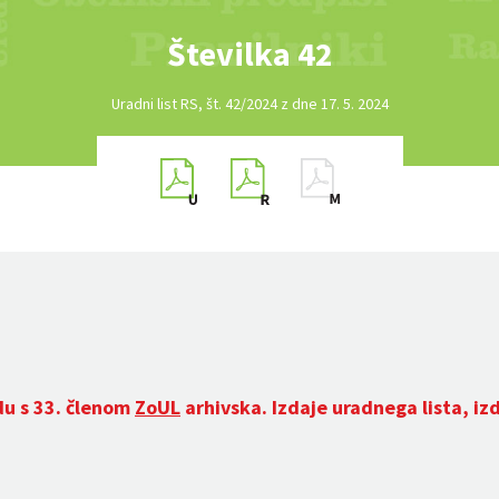
Številka 42
Uradni list RS, št. 42/2024 z dne 17. 5. 2024
du s 33. členom
ZoUL
arhivska. Izdaje uradnega lista, iz