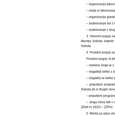
– organizacija tabor
– revije in tekmovan
– organizacija glasb
– sodelovanje šol z 
– sodelovanje z drug
3. Osnovni pogoji za
Murska Sobota, katerih 
Sobota.
4. Posebni pogoji z
Posebni pogoji, ki ji
– vsebina vloge je v
– vlagatelji lahko z
– vlagatelj se lahko
– prijavljeni progr
Sobota ali iz drugih virov
– prijavljeni program
– vloga mora biti v 
ZDeb in 16/23 – ZZPri).
5. Merila za izbor vl