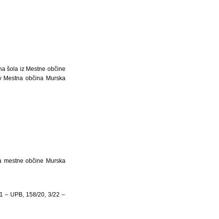
ena šola iz Mestne občine
dov Mestna občina Murska
una mestne občine Murska
/11 – UPB, 158/20, 3/22 –