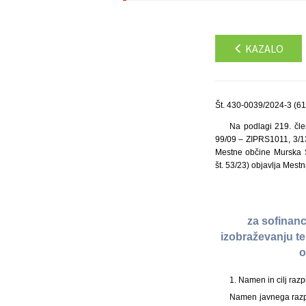
KAZALO
Št. 430-0039/2024-3 (61
Na podlagi 219. čle
99/09 – ZIPRS1011, 3/13
Mestne občine Murska So
št. 53/23) objavlja Mes
za sofinanc
izobraževanju te
o
1. Namen in cilj razp
Namen javnega razpis