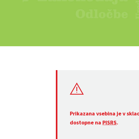
Prikazana vsebina je v skla
dostopne na
PISRS
.