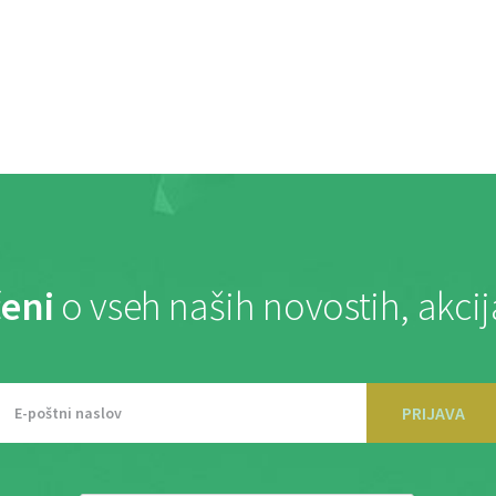
eni
o vseh naših novostih, akci
PRIJAVA