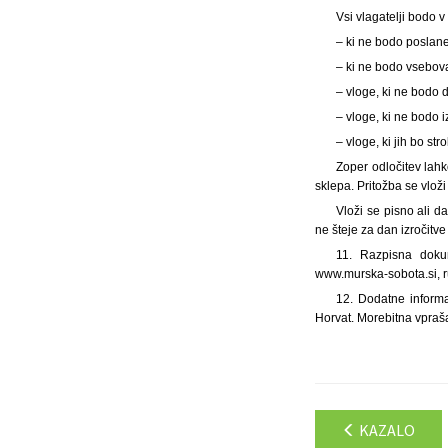
Vsi vlagatelji bodo 
– ki ne bodo poslane 
– ki ne bodo vsebova
– vloge, ki ne bodo 
– vloge, ki ne bodo 
– vloge, ki jih bo s
Zoper odločitev lahk
sklepa. Pritožba se vlo
Vloži se pisno ali d
ne šteje za dan izročitv
11. Razpisna doku
www.murska-sobota.si, ru
12. Dodatne informa
Horvat. Morebitna vpraša
KAZALO