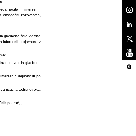
a.
ega načrta in interesnih
 omogočiti kakovostno,
e in glasbene šole Mestne
 interesnih dejavnosti v
eme:
iku osnovne in glasbene
interesnih dejavnosti po
rganizacija tedna otroka,
čnih področij,