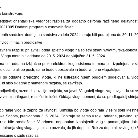
,
e konstrukcije.
redstev: orientacijska vrednost razpisa za dodatno oziroma razširjeno dejavno
9031005 Dodatni programi v osnovnih šolah.
enih sredstev: dodeljena sredstva za leto 2024 morajo biti porabljena do 30. 11. 2
 vlog in način predložitve
vnem razpisu prijavitelj odda spletno vlogo na spletni strani www.murska-sobota.si
 Vloga mora biti oddana od 20. 5. 2024 do vključno 31. 5. 2024.
ora biti oddana izključno preko elektronskega sistema in mora biti izpolnjena v s
 občine ali po pošti, se ne bodo upoštevale in bodo vrnjene vlagateljem.
, ki so oddane prepozno, vloge, ki ne ustrezajo vsem pogojem sodelovanja, vlo
, ki niso skladne z namenom razpisa, se zavržejo.
prijavitelja, razen dispozicije projekta, so javni. Vlagatelj vloge zagotavlja, da so v
 z vsemi prilogami, resnični in točni. Oddaja vloge pomeni, da se predlagatelj strinja z
odpiranje vlog je zaprto za javnost. Komisija bo vloge odpirala v sejni sobi Mest
a Sobota, predvidoma 3. 6. 2024. Odpirajo se samo v roku oddane, pravilno izpo
m so bile predložene. V primeru nepopolno izpolnjenih vlog s pomanjkljivo dok
 odpiranja vlog vlagatelja pisno pozvala, da jih dopolni. Rok za dopolnitev vloge je
eščanje o izidu razpisa