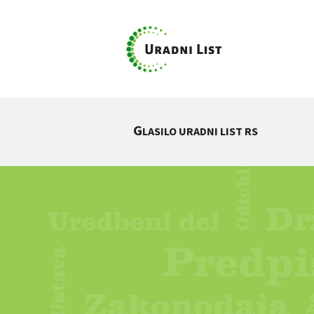
G
LASILO URADNI LIST RS