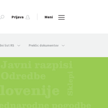
Prijava
Meni
dni list RS
Preklic dokumentov