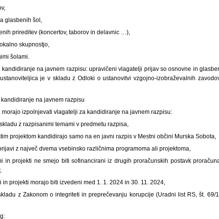
ov,
ja glasbenih šol,
enih prireditev (koncertov, taborov in delavnic …),
lokalno skupnostjo,
imi šolami.
 kandidiranje na javnem razpisu: upravičeni vlagatelji prijav so osnovne in glasb
ustanoviteljica je v skladu z Odloki o ustanovitvi vzgojno-izobraževalnih zavo
a kandidiranje na javnem razpisu
h morajo izpolnjevati vlagatelji za kandidiranje na javnem razpisu:
 skladu z razpisanimi temami v predmetu razpisa,
 istim projektom kandidirajo samo na en javni razpis v Mestni občini Murska Sobota,
 prijavi z največ dvema vsebinsko različnima programoma ali projektoma,
ami in projekti ne smejo biti sofinancirani iz drugih proračunskih postavk prorač
,
i in projekti morajo biti izvedeni med 1. 1. 2024 in 30. 11. 2024,
skladu z Zakonom o integriteti in preprečevanju korupcije (Uradni list RS, št. 69
og: