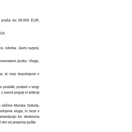
st znaša do 39.000 EUR,
024.
, rubrika: Javni razpisi,
lovenskem jeziku. Vloge,
ge, ki niso dopolnjene v
si podatki, podani v vlogi
 vsemi pogoji in kriteriji
ne občine Murska Sobota,
lnjene vloge, in sicer v
umentacijo bo strokovna
 8 dni od prejema pošte.