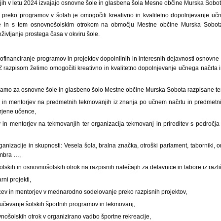
 jih v letu 2024 izvajajo osnovne šole in glasbena šola Mesne občine Murska Sobot
a preko programov v šolah je omogočiti kreativno in kvalitetno dopolnjevanje učn
ole in s tem osnovnošolskim otrokom na območju Mestne občine Murska Sobota
eživljanje prostega časa v okviru šole.
ofinanciranje programov in projektov dopolnilnih in interesnih dejavnosti osnovn
 razpisom želimo omogočiti kreativno in kvalitetno dopolnjevanje učnega načrta in
 samo za osnovne šole in glasbeno šolo Mestne občine Murska Sobota razpisane t
 in mentorjev na predmetnih tekmovanjih iz znanja po učnem načrtu in predmetn
rjene učence,
in mentorjev na tekmovanjih ter organizacija tekmovanj in prireditev s področja 
anizacije in skupnosti: Vesela šola, bralna značka, otroški parlament, taborniki, o
mbra …,
lskih in osnovnošolskih otrok na razpisnih natečajih za delavnice in tabore iz razli
rni projekti,
cev in mentorjev v mednarodno sodelovanje preko razpisnih projektov,
ljučevanje šolskih športnih programov in tekmovanj,
nošolskih otrok v organizirano vadbo športne rekreacije,