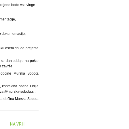
avrnjene bodo vse vloge:
umentacije,
ne dokumentacije,
 roku osem dni od prejema
o, se dan oddaje na pošto
e zavrže.
e občine Murska Sobota
, kontaktna oseba Lidija
orvat@murska-sobota.si.
a občina Murska Sobota
NA VRH