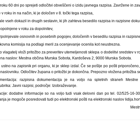
v roku 60 dni po sprejeti odločitvi obveščeni o izidu javnega razpisa. Zavržene in z
v roku in na način, ki je določen v 8. točki tega razpisa,
le vseh dokazil in drugih sestavin, ki jih zahteva besedilo razpisa in razpisne dok
dopolnjene v roku za dopolnitev,
izpolnjevale osnovnih in posebnih pogojev, določenih v besedilu razpisa in razpis
trokovna komisija na podlagi meril za ocenjevanje ocenila kot neustrezna.
o vlagatelj vloži pritožbo za preveritev utemeljenosti sklepa o dodelitvi sredstev v
ži na naslov: Mestna občina Murska Sobota, Kardoševa 2, 9000 Murska Sobota.
a ustno na zapisnik pri organu, ki je sklep izdal. Če se pošlje po pošti priporočen
e naslovniku. Odločitev župana o pritožbi je dokončna. Prepozno vložena pritožba s
mentacija: razpisna dokumentacija je na voljo na spletnih straneh Mestn
brika: Javni razpisi, področje: Izobraževanje.
cije: dodatne informacije so na voljo tudi vsak delovni dan po tel. 02/525-16-30
nja je mogoče posredovati tudi po elektronski pošti na elektronski naslov lidija.h
Mestn