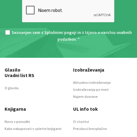
Seznanjen sem s
Splošnimi pogoji
in z
Izjavo o varstvu osebnih
podatkov
. *
Glasilo
Izobraževanja
Uradni list RS
Aktualna izobraževanja
O glasilu
Izobraževanja po meri
Najem dvorane
Knjigarna
UL info tok
Novo v ponudbi
O storitvi
Kako nakupovati v spletni knjigarni
Preizkusi brezplačno