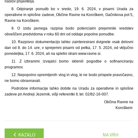
naslov prijavitelja.
8. Odpiranje ponudb bo v sredo, 19. 6. 2024, v pisarni Urada za
operativne in splošne zadeve, Občine Ravne na Koroškem, Gačnikova pot 5,
Ravne na Koroškem.
9. O izidu javnega razpisa bodo potencialni prejemniki sredstev
obveščeni predvidoma v roku 60 dni od oddaje popolne ponudbe.
10. Razpisno dokumentacijo lahko zainteresirani dvignete vsak delovni
dan od 8. do 14. ure, v sprejemni pisarni od petka, 17. 5. 2024, od vključno
ponedeljka, 17. 6. 2024, ali na spletni strani www.ravne.si.
11. Z izbranimi izvajalci bomo sklenili pogodbe o sofinanciranju
programov.
12. Nepopolno opremljenih vlog in vlog, ki ne bodo prispele pravočasno,
ne bomo obravnavali.
Podrobne informacije lahko dobite na Uradu za operativne in splošne
zadeve pri Andreji Jezernik, višji referentki II, tel. 02/82-16-007.
Občina Ravne na
Koroškem
KAZALO
NA VRH