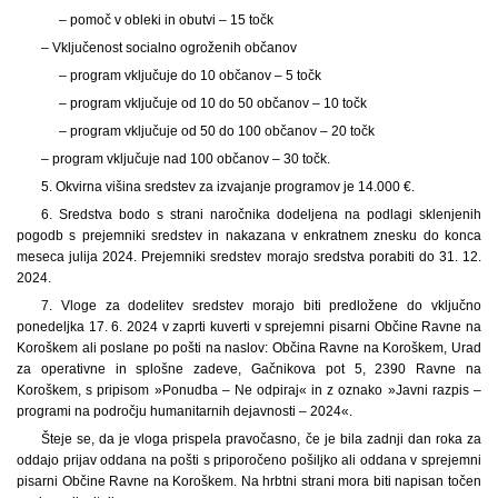
– pomoč v obleki in obutvi – 15 točk
– Vključenost socialno ogroženih občanov
– program vključuje do 10 občanov – 5 točk
– program vključuje od 10 do 50 občanov – 10 točk
– program vključuje od 50 do 100 občanov – 20 točk
– program vključuje nad 100 občanov – 3
0 točk.
5. Okvirna višina sredstev za izvajanje programov je 14.000 €.
6. Sredstva bodo s strani naročnika dodeljena na podlagi sklenjenih
pogodb s prejemniki sredstev in nakazana v enkratnem znesku do konca
meseca julija 2024. Prejemniki sredstev morajo sredstva porabiti do 31. 12.
2024.
7. Vloge za dodelitev sredstev morajo biti predložene do vključno
ponedeljka 17. 6. 2024 v zaprti kuverti v sprejemni pisarni Občine Ravne na
Koroškem ali poslane po pošti na naslov: Občina Ravne na Koroškem, Urad
za operativne in splošne zadeve, Gačnikova pot 5, 2390 Ravne na
Koroškem, s pripisom »Ponudba – Ne odpiraj« in z oznako »Javni razpis –
programi na področju humanitarnih dejavnosti – 2024«.
Šteje se, da je vloga prispela pravočasno, če je bila zadnji dan roka za
oddajo prijav oddana na pošti s priporočeno pošiljko ali oddana v sprejemni
pisarni Občine Ravne na Koroškem. Na hrbtni strani mora biti napisan točen