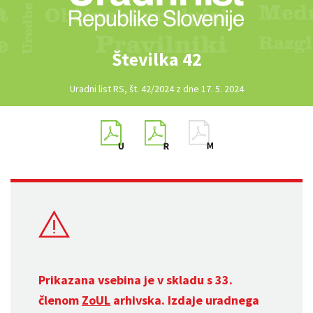
Številka 42
Uradni list RS, št. 42/2024 z dne 17. 5. 2024
Prikazana vsebina je v skladu s 33.
členom
ZoUL
arhivska. Izdaje uradnega