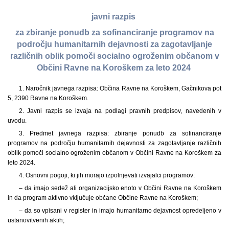
javni razpis
za zbiranje ponudb za sofinanciranje programov na
področju humanitarnih dejavnosti za zagotavljanje
različnih oblik pomoči socialno ogroženim občanom v
Občini Ravne na Koroškem za leto 2024
1. Naročnik javnega razpisa: Občina Ravne na Koroškem, Gačnikova pot
5, 2390 Ravne na Koroškem.
2. Javni razpis se izvaja na podlagi pravnih predpisov, navedenih v
uvodu.
3. Predmet javnega razpisa: zbiranje ponudb za sofinanciranje
programov na področju humanitarnih dejavnosti za zagotavljanje različnih
oblik pomoči socialno ogroženim občanom v Občini Ravne na Koroškem za
leto 2024.
4. Osnovni pogoji, ki jih morajo izpolnjevati izvajalci programov:
– da imajo sedež ali organizacijsko enoto v Občini Ravne na Koroškem
in da program aktivno vključuje občane Občine Ravne na Koroškem;
– da so vpisani v register in imajo humanitarno dejavnost opredeljeno v
ustanovitvenih aktih;