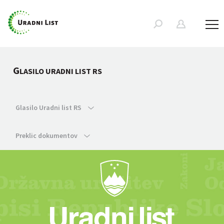
G
LASILO URADNI LIST RS
Glasilo Uradni list RS
Preklic dokumentov