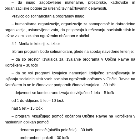
– da imajo zagotovljene materialne, prostorske, kadrovske in
organizacijske pogoje za uresničitev načrtovanih dejavnosti.
Pravico do sofinanciranja programov imajo:
– humanitarne organizacije, organizacije za samopomoč in dobrodelne
organizacije, ustanovljene zato, da prispevajo k reševanju socialnih stisk in
težav vsem socialno ogroženim občanom v občini.
4.1. Merila in kriteriji za izbor
Izbrani programi bodo sofinancirani, glede na spodaj navedene kriterije:
– da so prostori izvajalca za izvajanje programa v Občini Ravne na
Koroškem – 30 točk
– da so vsi programi izvajalca namenjeni izključno zmanjševanju in
lajšanju socialnih stisk vseh socialno ogroženih občanov v Občini Ravne na
Koroškem in ne le članov ter podpornih članov izvajalca – 30 točk
– dejavnost se kontinuirano izvaja do vključno 1 leta – 5 točk
od 1 do vključno 5 let – 10 točk
nad 5 let – 15 točk
– programi vključujejo pomoč občanom Občine Ravne na Koroškem v
naslednjih oblikah pomoči:
– denarna pomoč (plačilo položnic) – 30 točk
– prehrambeni paketi – 30 točk