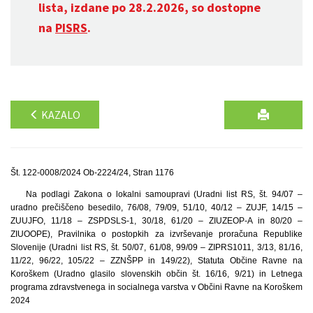
lista, izdane po 28.2.2026, so dostopne
na
PISRS
.
KAZALO
Št. 122-0008/2024 Ob-2224/24, Stran 1176
Na podlagi Zakona o lokalni samoupravi (Uradni list RS, št. 94/07 –
uradno prečiščeno besedilo, 76/08, 79/09, 51/10, 40/12 – ZUJF, 14/15 –
ZUUJFO, 11/18 – ZSPDSLS-1, 30/18, 61/20 – ZIUZEOP-A in 80/20 –
ZIUOOPE), Pravilnika o postopkih za izvrševanje proračuna Republike
Slovenije (Uradni list RS, št. 50/07, 61/08, 99/09 – ZIPRS1011, 3/13, 81/16,
11/22, 96/22, 105/22 – ZZNŠPP in 149/22), Statuta Občine Ravne na
Koroškem (Uradno glasilo slovenskih občin št. 16/16, 9/21) in Letnega
programa zdravstvenega in socialnega varstva v Občini Ravne na Koroškem
2024