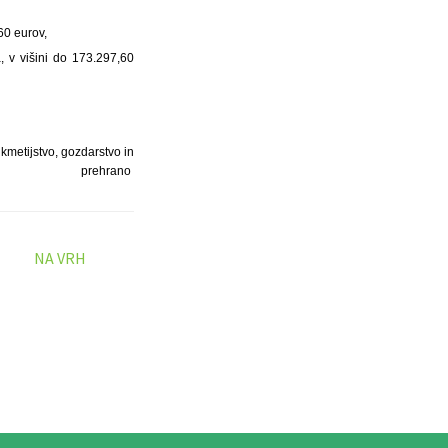
60 eurov,
 v višini do 173.297,60
 kmetijstvo, gozdarstvo in
prehrano
NA VRH