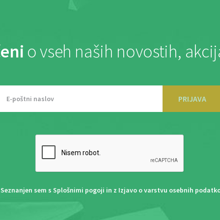
eni
o vseh naših novostih, akci
PRIJAVA
Seznanjen sem s
Splošnimi pogoji
in z
Izjavo o varstvu osebnih podatk