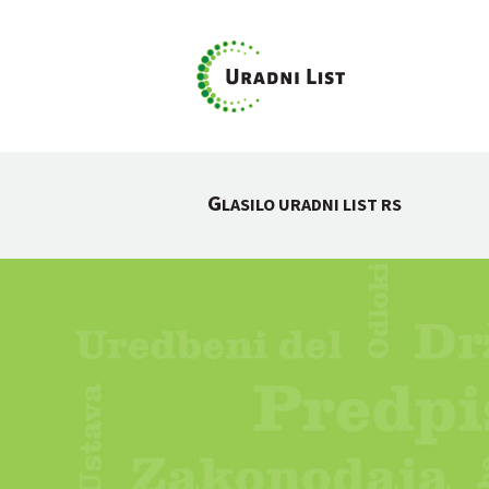
G
LASILO URADNI LIST RS