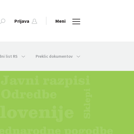
Prijava
Meni
dni list RS
Preklic dokumentov