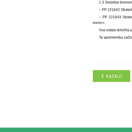
1.3 Sredstva bremeni
– PP 221642 Stratešk
– PP 221643 Strate
eurov.«.
Vsa ostala določila 
Ta sprememba začne 
KAZALO