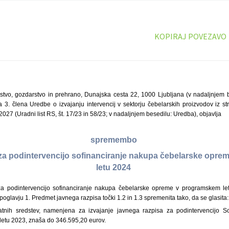
KOPIRAJ POVEZAVO
jstvo, gozdarstvo in prehrano, Dunajska cesta 22, 1000 Ljubljana (v nadaljnjem b
 3. člena Uredbe o izvajanju intervencij v sektorju čebelarskih proizvodov iz s
027 (Uradni list RS, št. 17/23 in 58/23; v nadaljnjem besedilu: Uredba), objavlja
spremembo
za podintervencijo sofinanciranje nakupa čebelarske opr
letu 2024
a podintervencijo sofinanciranje nakupa čebelarske opreme v programskem let
 poglavju 1. Predmet javnega razpisa točki 1.2 in 1.3 spremenita tako, da se glasita:
atnih sredstev, namenjena za izvajanje javnega razpisa za podintervencijo So
etu 2023, znaša do 346.595,20 eurov.