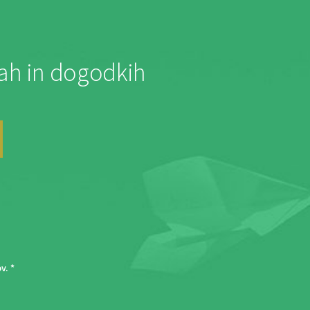
jah in dogodkih
ov
. *