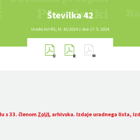
Številka 42
Uradni list RS, št. 42/2024 z dne 17. 5. 2024
du s 33. členom
ZoUL
arhivska. Izdaje uradnega lista, iz