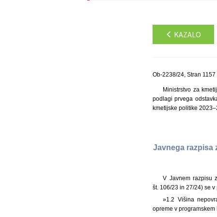
KAZALO
Ob-2238/24, Stran 1157
Ministrstvo za kmeti
podlagi prvega odstavka
kmetijske politike 2023–2
Javnega razpisa 
V Javnem razpisu z
št. 106/23 in 27/24) se v
»1.2 Višina nepovr
opreme v programskem l