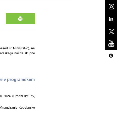
esedilu: Ministrstvo), na
trateškega načrta skupne
eme v programskem
u 2024 (Uradni list RS,
financiranje čebelarske