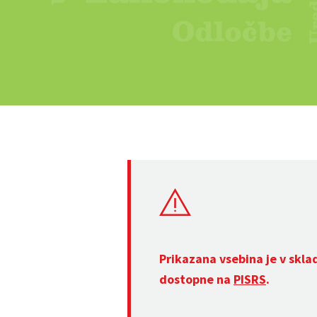
Prikazana vsebina je v skla
dostopne na
PISRS
.