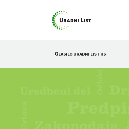
G
LASILO URADNI LIST RS