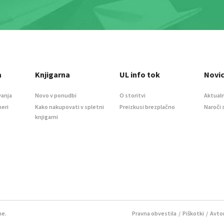
a
Knjigarna
UL info tok
Novi
vanja
Novo v ponudbi
O storitvi
Aktualn
meri
Kako nakupovati v spletni
Preizkusi brezplačno
Naroči 
knjigarni
ne.
Pravna obvestila
/
Piškotki
/ Avtor