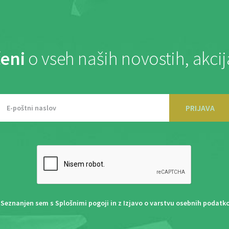
eni
o vseh naših novostih, akci
PRIJAVA
Seznanjen sem s
Splošnimi pogoji
in z
Izjavo o varstvu osebnih podatk