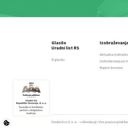
Glasilo
Izobraževanj
Uradni list RS
Aktualna izobraže
O glasilu
Izobraževanja po 
Najem dvorane
Uradni list d. o. o. – v likvidaciji / Vse pravice pridrža