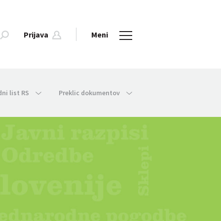
Prijava
Meni
dni list RS
Preklic dokumentov