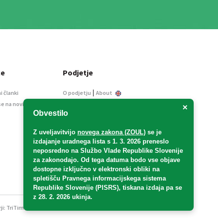
ce
Podjetje
|
i članki
O podjetju
About
se na novice
Kontakt
×
Obvestilo
Informacije javnega
značaja
Z uveljavitvijo
novega zakona (ZOUL)
se je
Oglaševanje
izdajanje uradnega lista s 1. 3. 2026 preneslo
Splošni pogoji
neposredno
na Službo Vlade Republike Slovenije
Izjava o varstvu osebnih
za zakonodajo
. Od tega datuma bodo vse objave
podatkov
dostopne izključno v elektronski obliki na
spletišču Pravnega informacijskega sistema
E-dražbe
Republike Slovenije (PISRS), tiskana izdaja pa se
z 28. 2. 2026 ukinja.
ji:
TriTim spletna agencija
v sodelovanju z 2Mobile