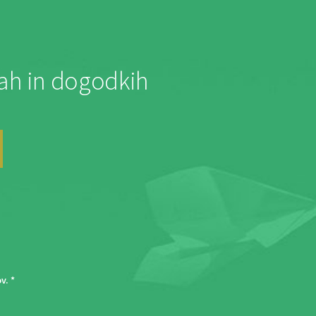
jah in dogodkih
ov
. *