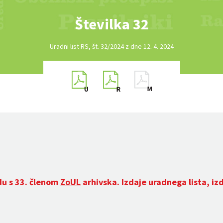
Številka 32
Uradni list RS, št. 32/2024 z dne 12. 4. 2024
du s 33. členom
ZoUL
arhivska. Izdaje uradnega lista, iz