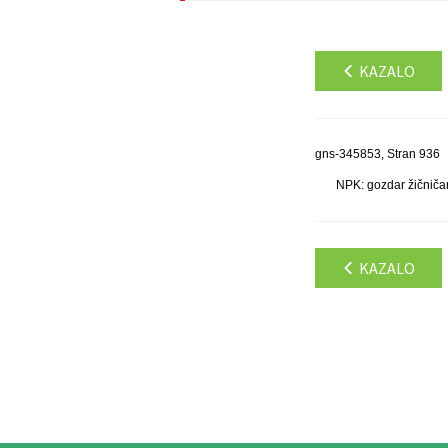
KAZALO
gns-345853, Stran 936
NPK: gozdar žičniča
KAZALO