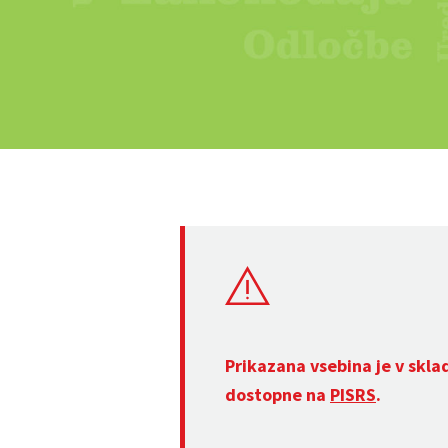
Prikazana vsebina je v skla
dostopne na
PISRS
.