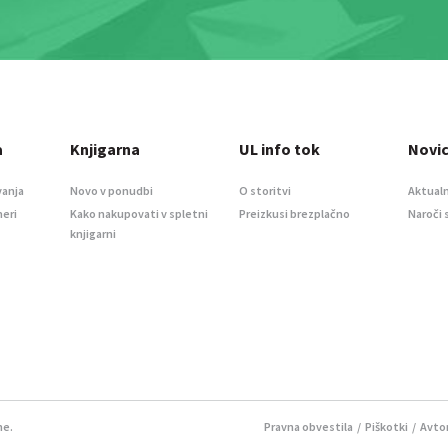
a
Knjigarna
UL info tok
Novi
vanja
Novo v ponudbi
O storitvi
Aktualn
meri
Kako nakupovati v spletni
Preizkusi brezplačno
Naroči 
knjigarni
ne.
Pravna obvestila
/
Piškotki
/ Avtor