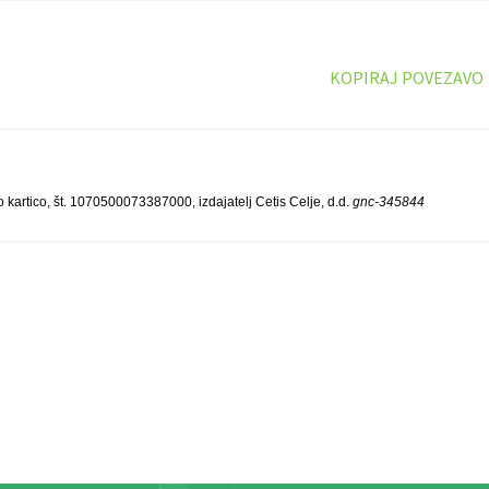
KOPIRAJ POVEZAVO
o kartico, št. 1070500073387000, izdajatelj Cetis Celje, d.d.
gnc-345844