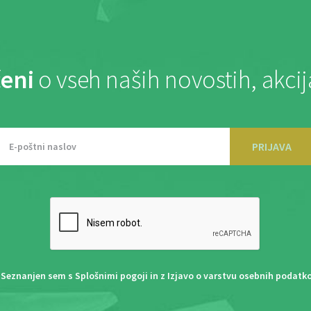
eni
o vseh naših novostih, akci
PRIJAVA
Seznanjen sem s
Splošnimi pogoji
in z
Izjavo o varstvu osebnih podatk