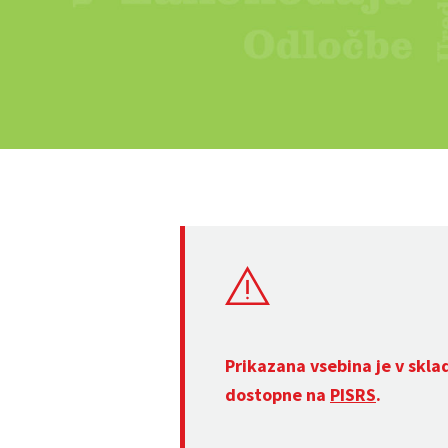
Prikazana vsebina je v skla
dostopne na
PISRS
.