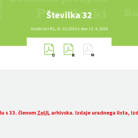
Številka 32
Uradni list RS, št. 32/2024 z dne 12. 4. 2024
du s 33. členom
ZoUL
arhivska. Izdaje uradnega lista, iz