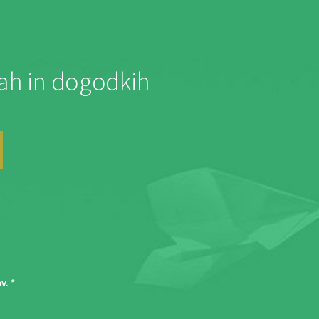
jah in dogodkih
ov
. *