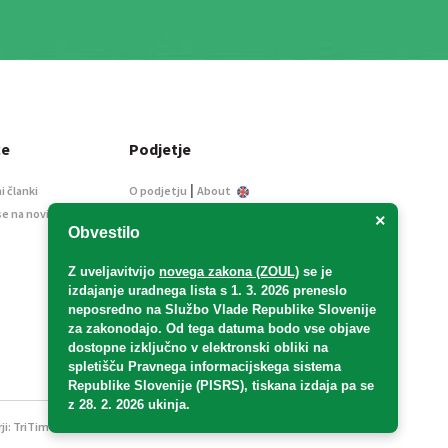
ce
Podjetje
|
i članki
O podjetju
About
se na novice
Kontakt
×
Obvestilo
Informacije javnega
značaja
Z uveljavitvijo
novega zakona (ZOUL)
se je
Oglaševanje
izdajanje uradnega lista s 1. 3. 2026 preneslo
Splošni pogoji
neposredno
na Službo Vlade Republike Slovenije
Izjava o varstvu osebnih
za zakonodajo
. Od tega datuma bodo vse objave
podatkov
dostopne izključno v elektronski obliki na
spletišču Pravnega informacijskega sistema
E-dražbe
Republike Slovenije (PISRS), tiskana izdaja pa se
z 28. 2. 2026 ukinja.
ji:
TriTim spletna agencija
v sodelovanju z 2Mobile