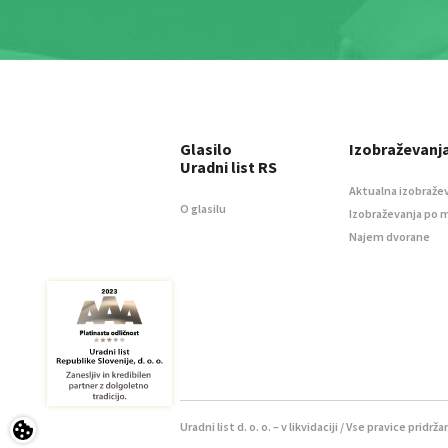
Glasilo
Izobraževanj
Uradni list RS
Aktualna izobraže
O glasilu
Izobraževanja po 
Najem dvorane
Uradni list d. o. o. – v likvidaciji / Vse pravice pridrža