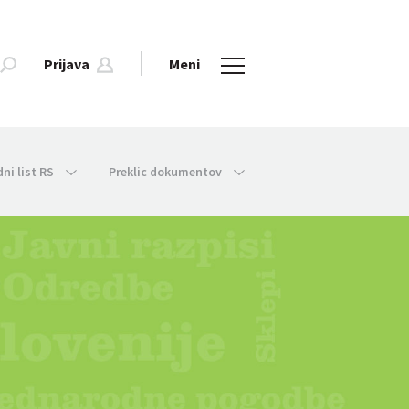
Prijava
Meni
dni list RS
Preklic dokumentov