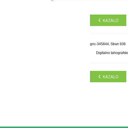
KAZALO
gnc-345844, Stran 936
Digitalno tahografsk
KAZALO