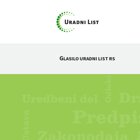
G
LASILO URADNI LIST RS