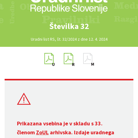
Številka 32
Uradni list RS, št. 32/2024 z dne 12. 4. 2024
Prikazana vsebina je v skladu s 33.
členom
ZoUL
arhivska. Izdaje uradnega