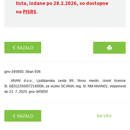
lista, izdane po 28.2.2026, so dostopne
na
PISRS
.
KAZALO
gnv-345850, Stran 936
ANAN d.o.o., Ljubljanska cesta 89, Novo mesto, izvod licence
št. GE011550/07216/006, za vozilo SCANIA, reg. št. NM ANAN01, veljavnost
do 21. 7. 2025.
gnv-345850
KAZALO
NA VRH