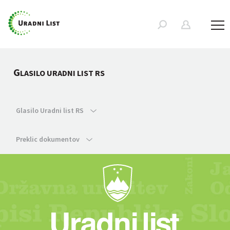
G
LASILO URADNI LIST RS
Glasilo Uradni list RS
Preklic dokumentov