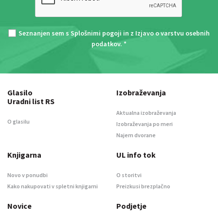
Seznanjen sem s
Splošnimi pogoji
in z
Izjavo o varstvu osebnih
podatkov
. *
Glasilo
Izobraževanja
Uradni list RS
Aktualna izobraževanja
O glasilu
Izobraževanja po meri
Najem dvorane
Knjigarna
UL info tok
Novo v ponudbi
O storitvi
Kako nakupovati v spletni knjigarni
Preizkusi brezplačno
Novice
Podjetje