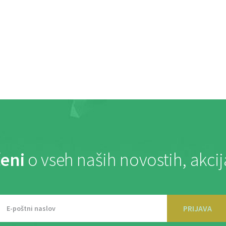
eni
o vseh naših novostih, akci
PRIJAVA