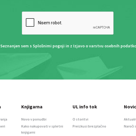
Seznanjen sem s
Splošnimi pogoji
in z
Izjavo o varstvu osebnih podatk
a
Knjigarna
UL info tok
Novi
vanja
Novo v ponudbi
O storitvi
Aktualn
meri
Kako nakupovati v spletni
Preizkusi brezplačno
Naroči 
knjigarni