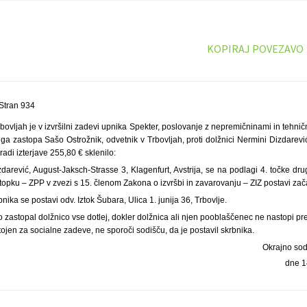
KOPIRAJ POVEZAVO
Stran 934
bovljah je v izvršilni zadevi upnika Spekter, poslovanje z nepremičninami in tehničn
ki ga zastopa Sašo Ostrožnik, odvetnik v Trbovljah, proti dolžnici Nermini Dizdarev
aradi izterjave 255,80 € sklenilo:
darević, August-Jaksch-Strasse 3, Klagenfurt, Avstrija, se na podlagi 4. točke d
pku – ZPP v zvezi s 15. členom Zakona o izvršbi in zavarovanju – ZIZ postavi zač
ika se postavi odv. Iztok Šubara, Ulica 1. junija 36, Trbovlje.
 zastopal dolžnico vse dotlej, dokler dolžnica ali njen pooblaščenec ne nastopi 
stojen za socialne zadeve, ne sporoči sodišču, da je postavil skrbnika.
Okrajno sod
dne 1