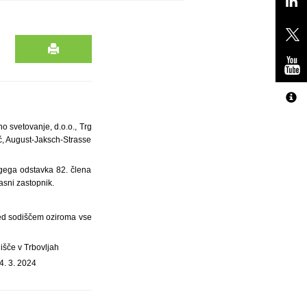
o svetovanje, d.o.o., Trg
ić, August-Jaksch-Strasse
rugega odstavka 82. člena
asni zastopnik.
pred sodiščem oziroma vse
išče v Trbovljah
4. 3. 2024