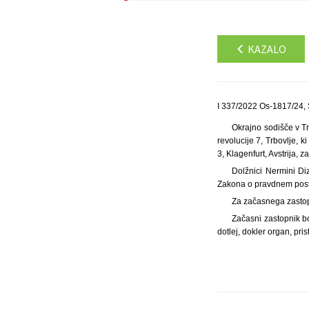
KAZALO
I 337/2022 Os-1817/24, 
Okrajno sodišče v Tr
revolucije 7, Trbovlje, 
3, Klagenfurt, Avstrija, z
Dolžnici Nermini Diz
Zakona o pravdnem posto
Za začasnega zastopn
Začasni zastopnik bo
dotlej, dokler organ, pri