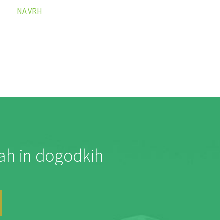
NA VRH
jah in dogodkih