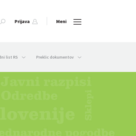
Prijava
Meni
dni list RS
Preklic dokumentov