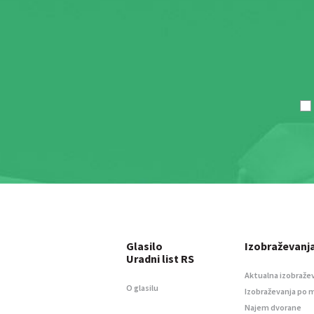
Glasilo
Izobraževanj
Uradni list RS
Aktualna izobraže
O glasilu
Izobraževanja po 
Najem dvorane