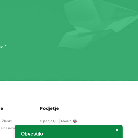
ov
. *
ce
Podjetje
|
i članki
O podjetju
About
se na novice
Kontakt
×
Obvestilo
Informacije javnega