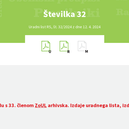
Številka 32
Uradni list RS, št. 32/2024 z dne 12. 4. 2024
du s 33. členom
ZoUL
arhivska. Izdaje uradnega lista, iz