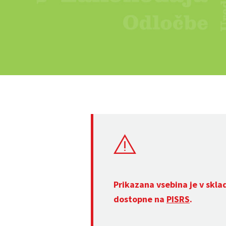
Prikazana vsebina je v skla
dostopne na
PISRS
.