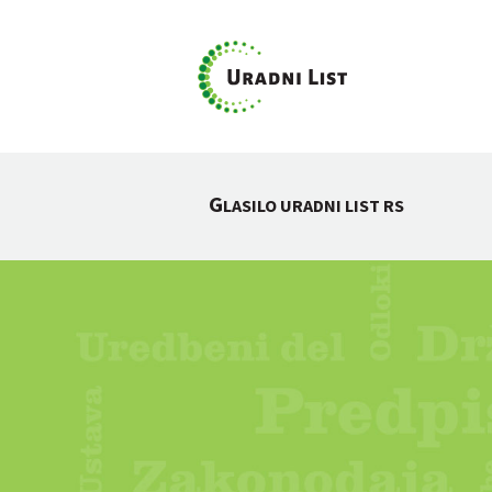
G
LASILO URADNI LIST RS